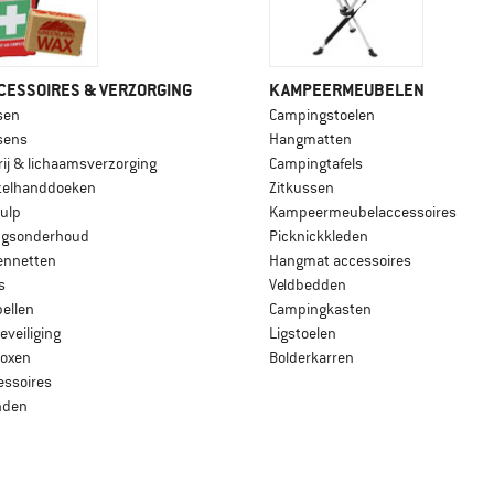
CESSOIRES & VERZORGING
KAMPEERMEUBELEN
ssen
Campingstoelen
sens
Hangmatten
rij & lichaamsverzorging
Campingtafels
zelhanddoeken
Zitkussen
ulp
Kampeermeubelaccessoires
ingsonderhoud
Picknickkleden
ennetten
Hangmat accessoires
s
Veldbedden
ellen
Campingkasten
veiliging
Ligstoelen
oxen
Bolderkarren
essoires
nden