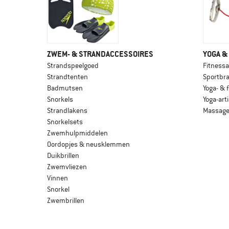
ZWEM- & STRANDACCESSOIRES
YOGA &
Strandspeelgoed
Fitnessa
Strandtenten
Sportbr
Badmutsen
Yoga- & 
Snorkels
Yoga-art
Strandlakens
Massag
Snorkelsets
Zwemhulpmiddelen
Oordopjes & neusklemmen
Duikbrillen
Zwemvliezen
Vinnen
Snorkel
Zwembrillen