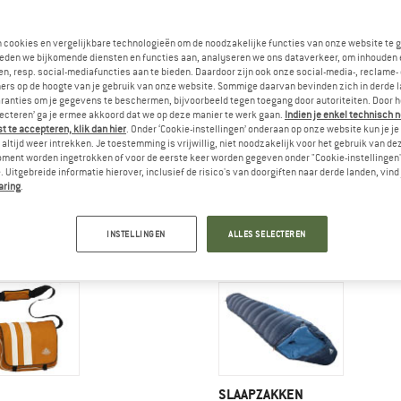
n cookies en vergelijkbare technologieën om de noodzakelijke functies van onze website te 
eden we bijkomende diensten en functies aan, analyseren we ons dataverkeer, om inhouden 
n, resp. social-mediafuncties aan te bieden. Daardoor zijn ook onze social-media-, reclame-
ers op de hoogte van je gebruik van onze website. Sommige daarvan bevinden zich in derde 
ranties om je gegevens te beschermen, bijvoorbeeld tegen toegang door autoriteiten. Door h
lecteren’ ga je ermee akkoord dat we op deze manier te werk gaan.
Indien je enkel technisch 
 te accepteren, klik dan hier
. Onder ‘Cookie-instellingen’ onderaan op onze website kun je 
altijd weer intrekken. Je toestemming is vrijwillig, niet noodzakelijk voor het gebruik van d
oment worden ingetrokken of voor de eerste keer worden gegeven onder "Cookie-instellingen
 Uitgebreide informatie hierover, inclusief de risico's van doorgiften naar derde landen, vind 
aring
.
TRUSTING
WINTERSPORTUITRUSTING
INSTELLINGEN
ALLES SELECTEREN
N
SLAAPZAKKEN