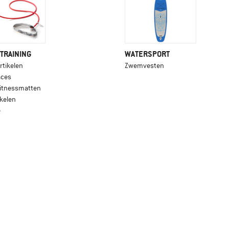
 TRAINING
WATERSPORT
rtikelen
Zwemvesten
aces
fitnessmatten
ikelen
e