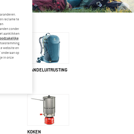
garanderen.
en reclame te
 en
landen zonder
et aanklikken
noodzakelijke
je toestemming
eze website en
" onderaan op
je in onze
WANDELUITRUSTING
KOKEN