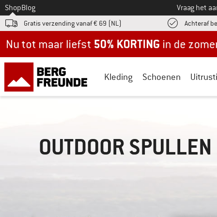
Naar
Shop
Blog
Vraag het a
Gratis verzending vanaf € 69 (NL)
Achteraf b
Nu tot maar liefst -50% in de zomersale!
Kleding
Schoenen
Uitrust
OUTDOOR SPULLEN