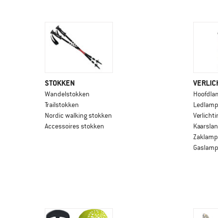
STOKKEN
VERLIC
Wandelstokken
Hoofdla
Trailstokken
Ledlam
Nordic walking stokken
Verlicht
Accessoires stokken
Kaarslan
Zaklam
Gaslam