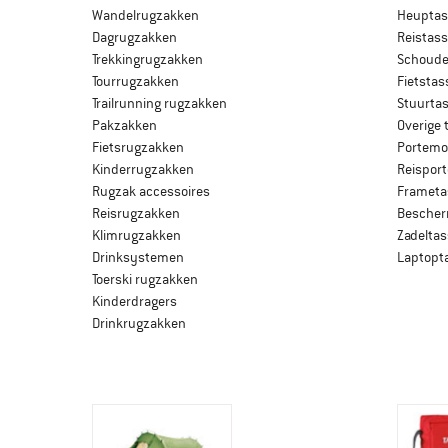
Wandelrugzakken
Heupta
Dagrugzakken
Reistas
Trekkingrugzakken
Schoude
Tourrugzakken
Fietstas
Trailrunning rugzakken
Stuurta
Pakzakken
Overige 
Fietsrugzakken
Portem
Kinderrugzakken
Reispor
Rugzak accessoires
Frameta
Reisrugzakken
Bescher
Klimrugzakken
Zadelta
Drinksystemen
Laptopt
Toerski rugzakken
Kinderdragers
Drinkrugzakken