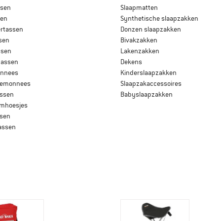
ssen
Slaapmatten
sen
Synthetische slaapzakken
rtassen
Donzen slaapzakken
sen
Bivakzakken
ssen
Lakenzakken
tassen
Dekens
onnees
Kinderslaapzakken
temonnees
Slaapzakaccessoires
ssen
Babyslaapzakken
mhoesjes
ssen
assen