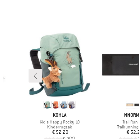
MERK
MERK
KOHLA
NNORM
Artikel
Artikel
Kid's Happy Rocky 10
Trail Run
ep
Productgroep
Productgro
Kinderrugzak
Trailrunnin
Prijs
Pr
€ 52,20
€ 52,
)
0,0
(
0
)