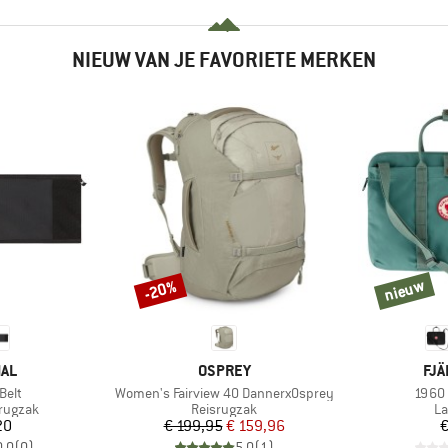
NIEUW VAN JE FAVORIETE MERKEN
nieuw
-20%
Korting
nieuw
MERK
ME
AL
OSPREY
FJÄ
Artikel
Artike
 Belt
Women's Fairview 40 DannerxOsprey
1960 
ep
Productgroep
Pr
grugzak
Reisrugzak
La
ijs
Prijs
Verlaagde prijs
20
€ 199,95
€ 159,96
€
0,0
(
0
)
5,0
(
1
)