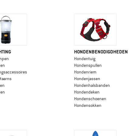
HTING
HONDENBENODIGDHEDEN
mpen
Hondentuig
pen
Hondenspullen
ingsaccessoires
Hondenriem
taarns
Hondenjassen
pen
Hondenhalsbanden
pen
Hondendeken
Hondenschoenen
Hondensokken