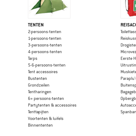
TENTEN
REISAC
2-persoons-tenten
Toiletta
1-persoons-tenten
Reiskus
3-persoons-tenten
Drogiste
4-persoons-tenten
Microve
Tarps
Eerste H
5-6-persoons-tenten
Uitrust
Tent accessoires
Muskiet
Bustenten
Paraplu'
Grondzeilen
Buitensp
Tentharingen
Bagagebe
6+ persoons-tenten
Opbergb
Partytenten & accessoires
Autoacc
Tenttapijten
Spanba
Voortenten & luifels
Binnententen