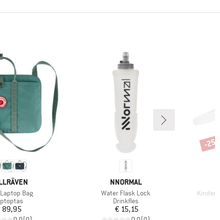
-25
Korti
RK
MERK
LLRÄVEN
NNORMAL
l
Artikel
Artikel
Laptop Bag
Water Flask Lock
Kindert
oductgroep
Productgroep
ptoptas
Drinkfles
Prijs
Prijs
 89,95
€ 15,15
0,0
(
0
)
0,0
(
0
)