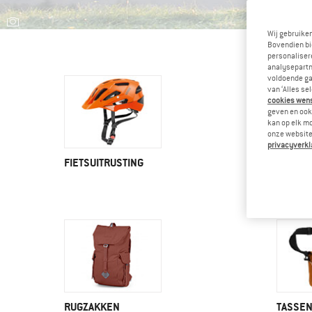
Wij gebruike
Bovendien bi
personalisere
analysepartn
voldoende ga
van ‘Alles se
cookies wenst
geven en ook 
kan op elk m
onze website.
privacyverkl
FIETSUITRUSTING
KLIMUI
RUGZAKKEN
TASSE