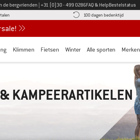
Bel ons op
an de bergvrienden
|
+31 (0)30 - 499 0286
FAQ & Help
Bestelstatus
vind de betalingsinformatie hier! Opent in een infovak
Vind de b
etalen
100 dagen bedenktijd
ing
Klimmen
Fietsen
Winter
Alle sporten
Merken
 & KAMPEERARTIKELEN