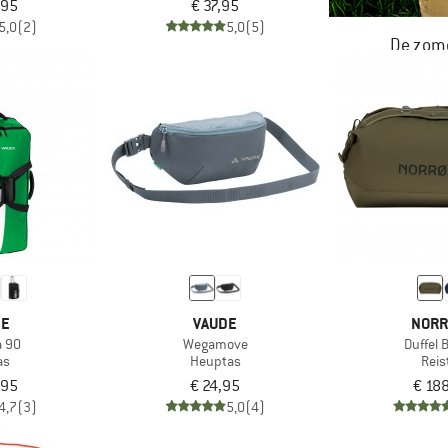
,95
€ 37,95
5,0
(2)
5,0
(5)
De zome
NU TOT MA
DE
VAUDE
NORR
 90
Wegamove
Duffel 
as
Heuptas
Reis
,95
€ 24,95
€ 18
4,7
(3)
5,0
(4)