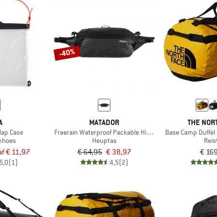
-40%
A
MATADOR
THE NOR
Map Case
Freerain Waterproof Packable Hip Pack
Base Camp Duffel 
mhoes
Heuptas
Reis
f € 11,97
€ 64,95
€ 38,97
€ 16
5,0
(1)
4,5
(2)