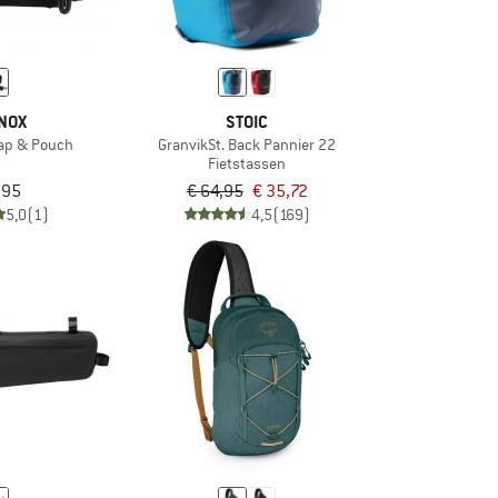
NOX
STOIC
rap & Pouch
GranvikSt. Back Pannier 22
Fietstassen
,95
€ 64,95
€ 35,72
5,0
(1)
4,5
(169)