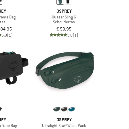
REY
OSPREY
Frame Bag
Quasar Sling 6
stas
Schoudertas
 84,95
€ 59,95
5,0
(1)
5,0
(1)
REY
OSPREY
p Tube Bag
Ultralight Stuff Waist Pack