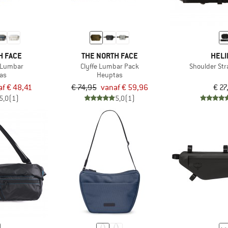
H FACE
THE NORTH FACE
HELI
 Lumbar
Clyffe Lumbar Pack
Shoulder St
as
Heuptas
af € 48,41
€ 74,95
vanaf € 59,96
€ 27
5,0
(1)
5,0
(1)