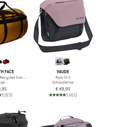
TH FACE
VAUDE
Recycled Extra Large
Rom III S
tas
Schoudertas
9,95
€ 49,95
5,0
(3)
5,0
(2)