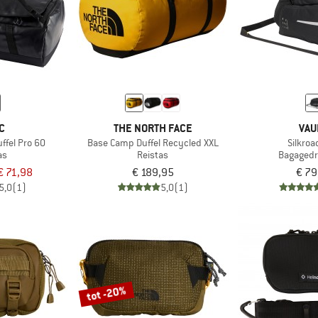
C
THE NORTH FACE
VAU
ffel Pro 60
Base Camp Duffel Recycled XXL
Silkroa
as
Reistas
Bagagedr
€ 71,98
€ 189,95
€ 79
5,0
(1)
5,0
(1)
tot -20%