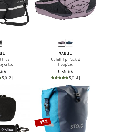
DE
VAUDE
d Plus
Uphill Hip Pack 2
agertas
Heuptas
,95
€ 59,95
5,0
(2)
5,0
(4)
-45%