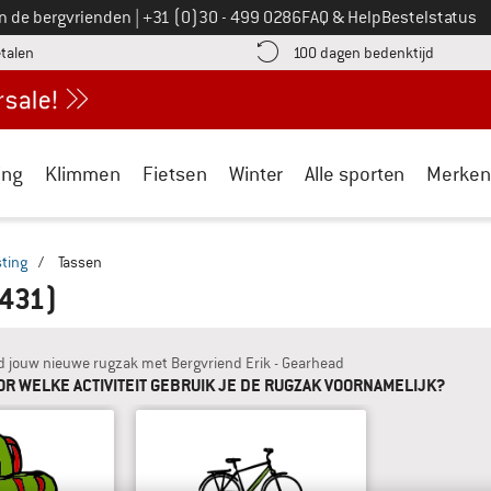
Bel ons op
an de bergvrienden
|
+31 (0)30 - 499 0286
FAQ & Help
Bestelstatus
vind de betalingsinformatie hier! Opent in een infovak
Vind de b
etalen
100 dagen bedenktijd
ing
Klimmen
Fietsen
Winter
Alle sporten
Merken
ting
/
Tassen
.431)
d jouw nieuwe rugzak met Bergvriend Erik - Gearhead
OR WELKE ACTIVITEIT GEBRUIK JE DE RUGZAK VOORNAMELIJK?