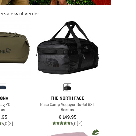
rsale gaat verder
AR LIEFST -50%
NAAR DE SALE
ØNA
THE NORTH FACE
Bag 70
Base Camp Voyager Duffel 62L
tas
Reistas
8,95
€ 149,95
5,0
(2)
5,0
(2)