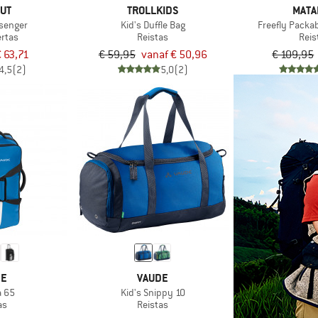
UT
TROLLKIDS
MATA
senger
Kid's Duffle Bag
Freefly Packab
rtas
Reistas
Reis
 63,71
€ 59,95
vanaf € 50,96
€ 109,95
4,5
(2)
5,0
(2)
DE
VAUDE
 65
Kid's Snippy 10
as
Reistas