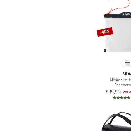
(37)
Eastpak
(11)
Ethnotek
(42)
Evoc
-40%
(5)
Exped
(4)
Ferrino
(4)
Fidlock
(2)
Filson
(73)
Fjällräven
SILV
Minimalist 
(1)
Funkita
Bescher
(9)
Gaston Luga
€ 19,95
vana
(1)
Goldbergh
(9)
Gregory
(12)
Haglöfs
(1)
Heber Peak