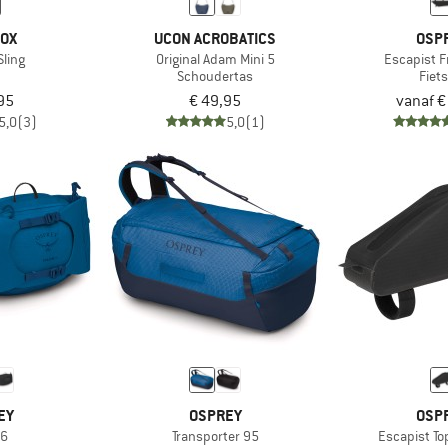
NOX
UCON ACROBATICS
OSP
Sling
Original Adam Mini 5
Escapist 
Schoudertas
Fiet
95
€ 49,95
vanaf €
5,0
(3)
5,0
(1)
EY
OSPREY
OSP
 6
Transporter 95
Escapist To