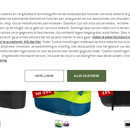
n cookies en vergelijkbare technologieën om de noodzakelijke functies van onze website te 
eden we bijkomende diensten en functies aan, analyseren we ons dataverkeer, om inhouden 
OORD
REISTASSEN, DUFFELBAGS EN TROLLEYS ZIJN BIJZONDER ROBUUS
ANTWOORD
FIETSTASSEN ZIJN VEELZIJDI
EN
FIETSEN
n, resp. social-mediafuncties aan te bieden. Daardoor zijn ook onze social-media-, reclame-
ers op de hoogte van je gebruik van onze website. Sommige daarvan bevinden zich in derde 
ranties om je gegevens te beschermen, bijvoorbeeld tegen toegang door autoriteiten. Door h
lecteren’ ga je ermee akkoord dat we op deze manier te werk gaan.
Indien je enkel technisch 
 te accepteren, klik dan hier
. Onder ‘Cookie-instellingen’ onderaan op onze website kun je 
altijd weer intrekken. Je toestemming is vrijwillig, niet noodzakelijk voor het gebruik van d
oment worden ingetrokken of voor de eerste keer worden gegeven onder "Cookie-instellingen
 Uitgebreide informatie hierover, inclusief de risico's van doorgiften naar derde landen, vind 
aring
.
INSTELLINGEN
ALLES SELECTEREN
tot -15%
-15%