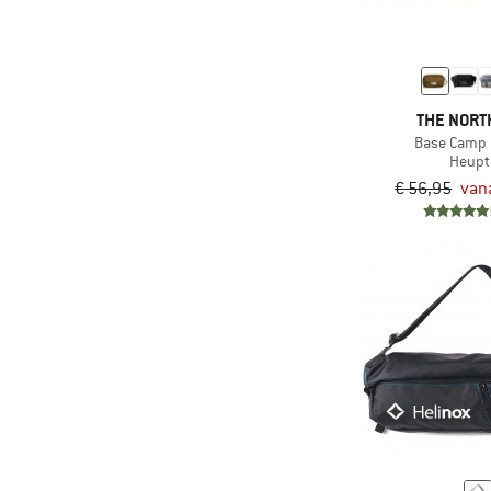
(3)
Lowe Alpine
(3)
Lundhags
(26)
Mammut
THE NORT
(9)
Matador
Base Camp
Heupt
(5)
MeroMero
€ 56,95
van
(1)
Millet
(23)
M-Wave
(4)
Nemo
(3)
Norrøna
(1)
On
(68)
Ortlieb
(2)
Ortovox
(59)
Osprey
(26)
Pacsafe