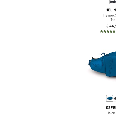
(1)
Pajak
HELI
(4)
Passenger
Helinox 
Tas
(19)
Patagonia
€ 44,
(4)
Peak Performance
(6)
Petromax
(6)
Picture
(11)
pinqponq
(3)
POC
(5)
Quiksilver
(6)
Rab
(6)
Rains
(3)
Rapha
(12)
Restrap
OSPR
Talon
(40)
Rip Curl