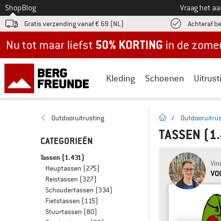
Naar
Shop
Blog
Vraag het a
Gratis verzending vanaf € 69 (NL)
Achteraf b
Nu tot maar liefst -50% in de zomersale!
Kleding
Schoenen
Uitrust
Startpagina
Outdooruitrusting
/
Outdooruitrus
TASSEN
(1
CATEGORIEËN
Tassen
(1.431)
Vin
Heuptassen
(275)
VO
Reistassen
(327)
Schoudertassen
(334)
Fietstassen
(115)
Stuurtassen
(80)