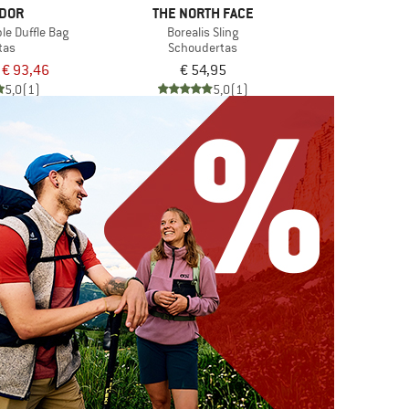
DOR
THE NORTH FACE
le Duffle Bag
Borealis Sling
tas
Schoudertas
€ 93,46
€ 54,95
5,0
(1)
5,0
(1)