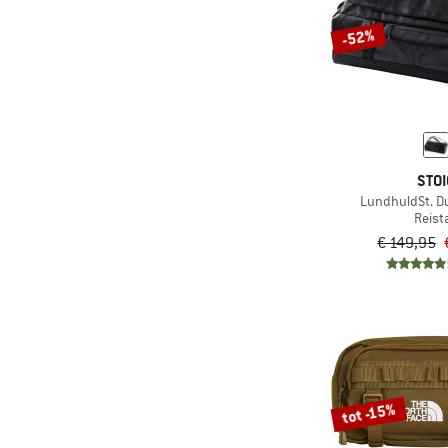
(2)
Helinox
-52%
(9)
Helly Hansen
(15)
Herschel
(15)
Jack Wolfskin
(6)
Johnny Urban
STOI
(22)
Kapten & Son
LundhuldSt. Du
(30)
KAVU
Reist
€ 149,95
(3)
Kelty
(1)
KIPRUN
(12)
Klättermusen
(3)
Kohla
(2)
La Sportiva
(2)
tot -15%
Leki
(3)
LIEWOOD