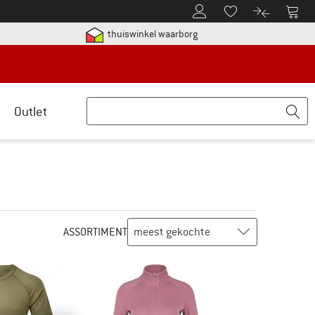
De klantenaccount
Naar
Naar de verlanglijs
Naar de pro
etalingsinformatie hier! Opent in een infovak
Vind alle informatie hier!
thuiswinkel waarborg
Outlet
ASSORTIMENT