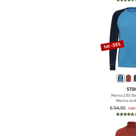
(18)
Woolpower
tot -35%
STOI
Merino180 Be
Merino-on
€ 94,95
van