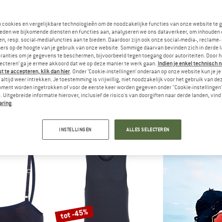
n cookies en vergelijkbare technologieën om de noodzakelijke functies van onze website te 
-45%
eden we bijkomende diensten en functies aan, analyseren we ons dataverkeer, om inhouden 
n, resp. social-mediafuncties aan te bieden. Daardoor zijn ook onze social-media-, reclame-
ers op de hoogte van je gebruik van onze website. Sommige daarvan bevinden zich in derde 
ranties om je gegevens te beschermen, bijvoorbeeld tegen toegang door autoriteiten. Door h
lecteren’ ga je ermee akkoord dat we op deze manier te werk gaan.
Indien je enkel technisch 
 te accepteren, klik dan hier
. Onder ‘Cookie-instellingen’ onderaan op onze website kun je 
altijd weer intrekken. Je toestemming is vrijwillig, niet noodzakelijk voor het gebruik van d
oment worden ingetrokken of voor de eerste keer worden gegeven onder "Cookie-instellingen
 Uitgebreide informatie hierover, inclusief de risico's van doorgiften naar derde landen, vind 
ATURAL
STOIC
ARTI
aring
.
r Boots Tee
Merino135 HovaSt. L/S
Boulder 
hirt
Merinolongsleeve
Merino-o
€ 47,97
€ 79,95
€ 43,97
€ 99
INSTELLINGEN
ALLES SELECTEREN
4,7
(15)
4,6
(5)
tot -45%