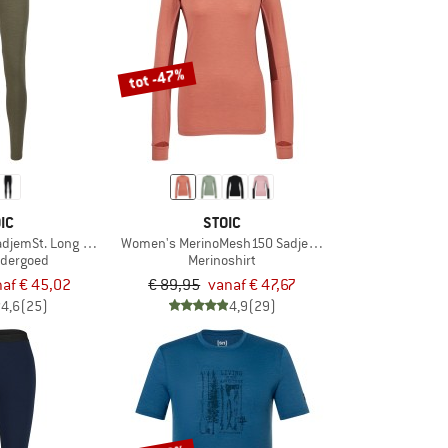
tot -47%
IC
STOIC
djemSt. Long Pants
Women's MerinoMesh150 SadjemSt. L/S
ndergoed
Merinoshirt
af € 45,02
€ 89,95
vanaf € 47,67
4,6
(25)
4,9
(29)