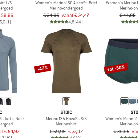
irt L/S
Women's Merino150 AlsenSt. Brief
Women's Merino1
dergoed
Merino-ondergoed
Merino-o
 59,96
€ 34,95
vanaf € 24,47
€ 44,95
5,0
(1)
4,8
(44)
tot -30%
-47%
C
STOIC
STO
t. Turtle Neck
Merino135 HovaSt. S/S
Women's Merino15
dergoed
Merinoshirt
Merino-o
af € 54,97
€ 69,95
€ 37,07
€ 39,95
va