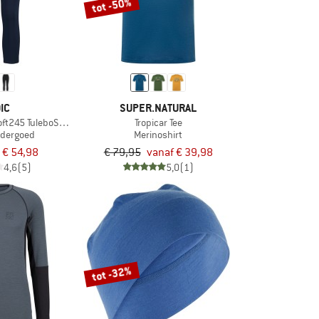
tot -50%
IC
SUPER.NATURAL
t245 TuleboSt. 3/4 Pants
Tropicar Tee
ndergoed
Merinoshirt
€ 54,98
€ 79,95
vanaf € 39,98
4,6
(5)
5,0
(1)
tot -32%