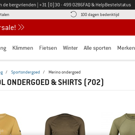
Bel ons op
an de bergvrienden
|
+31 (0)30 - 499 0286
FAQ & Help
Bestelstatus
vind de betalingsinformatie hier! Opent in een infovak
Vind de b
etalen
100 dagen bedenktijd
ing
Klimmen
Fietsen
Winter
Alle sporten
Merken
ng
/
Sportondergoed
/
Merino ondergoed
L ONDERGOED & SHIRTS
(702)