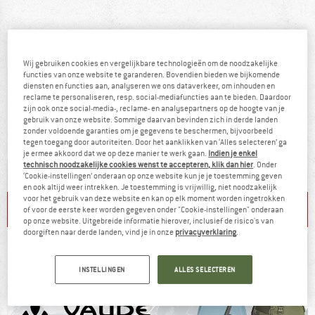
Wij gebruiken cookies en vergelijkbare technologieën om de noodzakelijke
functies van onze website te garanderen. Bovendien bieden we bijkomende
diensten en functies aan, analyseren we ons dataverkeer, om inhouden en
reclame te personaliseren, resp. social-mediafuncties aan te bieden. Daardoor
zijn ook onze social-media-, reclame- en analysepartners op de hoogte van je
gebruik van onze website. Sommige daarvan bevinden zich in derde landen
zonder voldoende garanties om je gegevens te beschermen, bijvoorbeeld
tegen toegang door autoriteiten. Door het aanklikken van ‘Alles selecteren’ ga
je ermee akkoord dat we op deze manier te werk gaan.
Indien je enkel
technisch noodzakelijke cookies wenst te accepteren, klik dan hier
. Onder
‘Cookie-instellingen’ onderaan op onze website kun je je toestemming geven
en ook altijd weer intrekken. Je toestemming is vrijwillig, niet noodzakelijk
voor het gebruik van deze website en kan op elk moment worden ingetrokken
T-SHIRTS
HARDLOOPSCHOENEN
of voor de eerste keer worden gegeven onder "Cookie-instellingen" onderaan
op onze website. Uitgebreide informatie hierover, inclusief de risico's van
doorgiften naar derde landen, vind je in onze
privacyverklaring
.
INSTELLINGEN
ALLES SELECTEREN