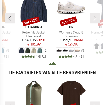
%
tot -32%
tot -20%
tot
Korting
Korting
Kort
MERK
MERK
ME
NIA
PATAGONIA
ON
HEB
Artikel
Artikel
Artikel
3L Jacket
Retro Pile Jacket
Women's Cloud 6
MerinoMix150 Pi
tgroep
Productgroep
Productgroep
Pr
as
Fleecevest
Sneakers
Me
ijs
rlaagde prijs
Prijs
Verlaagde prijs
Prijs
Verlaagde prijs
vanaf
€ 149,95
vanaf
€ 159,95
vanaf
€ 59,95
,97
€ 101,97
€ 127,96
+
8
+
1
+
9
,7
(
79
)
4,6
(
71
)
4,7
(
48
)
DE FAVORIETEN VAN ALLE BERGVRIENDEN