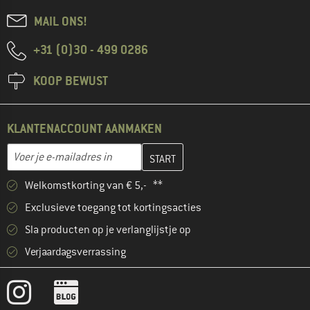
MAIL ONS!
+31 (0)30 - 499 0286
KOOP BEWUST
KLANTENACCOUNT AANMAKEN
Vul je e-mailadres hier in en maak in de volgende stap je klanten
E-mailadres
Welkomstkorting van € 5,- **
Exclusieve toegang tot kortingsacties
Sla producten op je verlanglijstje op
Verjaardagsverrassing