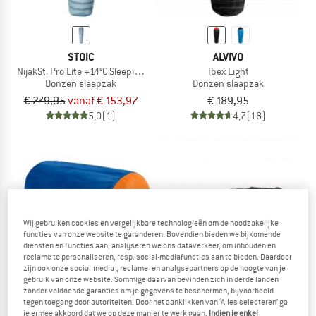
STOIC
ALVIVO
NijakSt. Pro Lite +14°C Sleeping Bag
Ibex Light
Donzen slaapzak
Donzen slaapzak
€ 279,95
vanaf € 153,97
€ 189,95
5,0
(1)
4,7
(18)
Wij gebruiken cookies en vergelijkbare technologieën om de noodzakelijke
functies van onze website te garanderen. Bovendien bieden we bijkomende
diensten en functies aan, analyseren we ons dataverkeer, om inhouden en
reclame te personaliseren, resp. social-mediafuncties aan te bieden. Daardoor
zijn ook onze social-media-, reclame- en analysepartners op de hoogte van je
gebruik van onze website. Sommige daarvan bevinden zich in derde landen
zonder voldoende garanties om je gegevens te beschermen, bijvoorbeeld
tegen toegang door autoriteiten. Door het aanklikken van ‘Alles selecteren’ ga
ORTOVOX
WESTERN MOUNTAINEERING
je ermee akkoord dat we op deze manier te werk gaan.
Indien je enkel