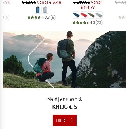
ijs
rlaagde prijs
Prijs
Verlaagde prijs
Prijs
Verlaagde prijs
16,96
€ 12,95
vanaf
€ 6,48
€ 149,95
vanaf
€ 4,95
€ 84,77
5,0
(
5
)
3,7
(
6
)
4,3
(
23
)
Meld je nu aan &
KRIJG € 5
HIER