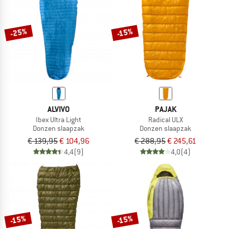
NAAR DE SALE
-25%
-15%
ALVIVO
PAJAK
Ibex Ultra Light
Radical ULX
Donzen slaapzak
Donzen slaapzak
€ 139,95
€ 104,96
€ 288,95
€ 245,61
4,4
(9)
4,0
(4)
-15%
-15%