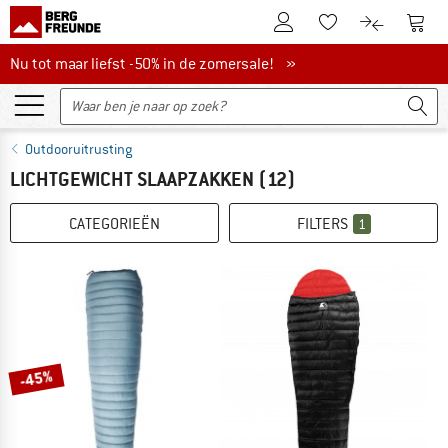
De klantenaccount
Naar
Naar de verlanglijs
Naar de pro
Nu tot maar liefst -50% in de zomersale!
Nu tot maar liefst -50% in de zomersale! »
Outdooruitrusting
LICHTGEWICHT SLAAPZAKKEN
(12)
CATEGORIEËN
FILTERS
1
-45%