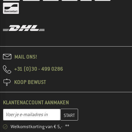
MAIL ONS!
+31 (0)30 - 499 0286
KOOP BEWUST
KLANTENACCOUNT AANMAKEN
Vul je e-mailadres hier in en maak in de volgende stap je klanten
E-mailadres
Welkomstkorting van € 5,- **