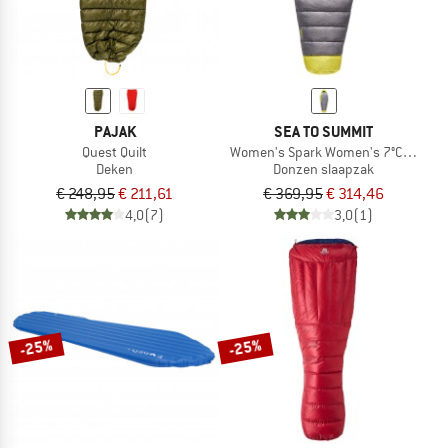
PAJAK
SEA TO SUMMIT
Quest Quilt
Women's Spark Women's 7°C Down S
Deken
Donzen slaapzak
€ 248,95
€ 211,61
€ 369,95
€ 314,46
4,0
(7)
3,0
(1)
-25%
-25%