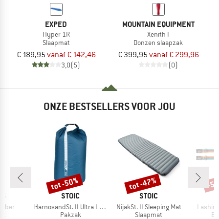
EXPED
MOUNTAIN EQUIPMENT
Hyper 1R
Xenith I
Slaapmat
Donzen slaapzak
€ 189,95
vanaf € 142,46
€ 399,95
vanaf € 299,96
3,0
(5)
(0)
ONZE BESTSELLERS VOOR JOU
tot -50%
tot -47%
-5
Korting
Korting
Kort
MERK
MERK
NS
STOIC
STOIC
Artikel
Artikel
Artikel
umber
HarnosandSt. II Ultra Lite Dry Bag
NijakSt. II Sleeping Mat
Lashing
tgroep
Productgroep
Productgroep
Pr
at
Pakzak
Slaapmat
Ba