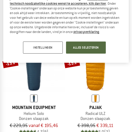
technisch noodzakelijke cookies wenst te accepteren, klik dan hier
. Onder
Bivy Ultralight
Everlite
‘Cookie-instellingen’ onderaan op onze website kun je je toestemming geven
Bivakzak
Donzen slaapzak
en ook altijd weer intrekken. Je toestemming is vrijwillig, niet noodzakelijk
€ 24,95
vanaf € 383,95
voor het gebruik van deze website en kan op elk moment worden ingetrokken
of voor de eerste keer worden gegeven onder "Cookie-instellingen" onderaan
4,8
(72)
5,0
(5)
op onze website. Uitgebreide informatie hierover, inclusief de risico's van
doorgiften naar derde landen, vind je in onze
privacyverklaring
.
INSTELLINGEN
ALLES SELECTEREN
-15%
-15%
MOUNTAIN EQUIPMENT
PAJAK
Helium Solo
Radical ULZ
Donzen slaapzak
Donzen slaapzak
€ 229,95
vanaf € 195,46
€ 398,95
€ 339,11
4,7
(9)
5,0
(2)