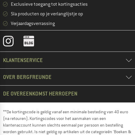
Exclusieve toegang tot kortingsacties
Sla producten op je verlanglijstje op
Verjaardagsverrassing
KLANTENSERVICE
OVER BERGFREUNDE
DE OVEREENKOMST HERROEPEN
**De kortingscode is geldig vanaf een minimale besteding van 40 euro
(na retouren). Kortingscodes voor het aanmaken van een
klantenaccount kunnen slechts eenmaal per persoon en bestelling
worden gebruikt. Is niet geldig op artikelen uit de categorieën 'Boeken &