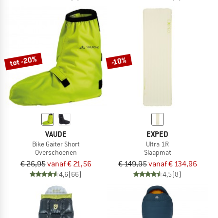
tot -20%
-10%
VAUDE
EXPED
Bike Gaiter Short
Ultra 1R
Overschoenen
Slaapmat
€ 26,95
vanaf € 21,56
€ 149,95
vanaf € 134,96
4,6
(66)
4,5
(8)