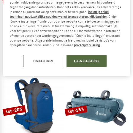
tot -15%
-20%
zonder voldoende garanties om je gegevens te beschermen, bijvoorbeeld
tegen toegang door autoriteiten. Door het aanklikken van ‘Alles selecteren’ ga
je ermee akkoord dat we op deze manier te werk gaan.
Indien je enkel
technisch noodzakelijke cookies wenst te accepteren, klik dan hier
. Onder
‘Cookie-instellingen’ onderaan op onze website kun je je toestemming geven
en ook altijd weer intrekken. Je toestemming is vrijwillig, niet noodzakelijk
voor het gebruik van deze website en kan op elk moment worden ingetrokken
of voor de eerste keer worden gegeven onder "Cookie-instellingen" onderaan
op onze website. Uitgebreide informatie hierover, inclusief de risico's van
doorgiften naar derde landen, vind je in onze
privacyverklaring
.
M-WAVE
VAUDE
Dreieckstasche Rough Ride Triangle Black Series
Ontour Back
Fietstas
Fietstas
INSTELLINGEN
ALLES SELECTEREN
€ 44,95
€ 35,96
€ 179,95
vanaf € 152,96
5,0
(1)
5,0
(1)
tot -20%
tot -15%