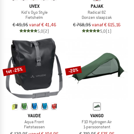
UVEX
PAJAK
Kid's Oyo Style
Radical 8Z
Fietshelm
Donzen slaapzak
€ 49,95
vanaf € 41,46
€ 768,95
vanaf € 615,16
5,0
(2)
5,0
(1)
tot -25%
-20%
VAUDE
VANGO
Aqua Front
F10 Hydrogen Air
Fietstassen
1-persoonstent