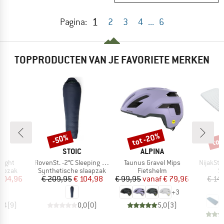
1
Pagina:
2
3
4
...
6
TOPPRODUCTEN VAN JE FAVORIETE MERKEN
tot -20%
tot
-50%
Korting
Korting
Kort
MERK
MERK
O
STOIC
ALPINA
Artikel
Artikel
Artikel
 Light
RovenSt. -2°C Sleeping Bag
Taunus Gravel Mips
NijakSt. 
oep
Productgroep
Productgroep
P
aapzak
Synthetische slaapzak
Fietshelm
S
ijs
rlaagde prijs
Prijs
Verlaagde prijs
Prijs
Verlaagde prijs
 104,96
€ 209,95
€ 104,98
€ 99,95
vanaf
€ 79,96
€ 14
€
+
3
4,4
(
9
)
0,0
(
0
)
5,0
(
3
)