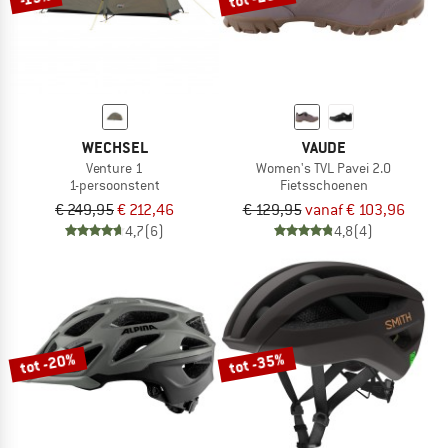
WECHSEL
VAUDE
Venture 1
Women's TVL Pavei 2.0
1-persoonstent
Fietsschoenen
€ 249,95
€ 212,46
€ 129,95
vanaf € 103,96
4,7
(6)
4,8
(4)
tot -20%
tot -35%