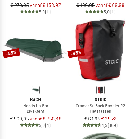
€ 279,95
vanaf € 153,97
€ 139,95
vanaf € 69,98
5,0
(1)
5,0
(1)
-55%
-45%
BACH
STOIC
Heads Up Pro
GranvikSt. Back Pannier 22
Bivaktent
Fietstassen
€ 569,95
vanaf € 256,48
€ 64,95
€ 35,72
5,0
(4)
4,5
(169)