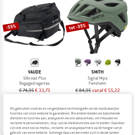
tot -35%
-55%
VAUDE
SMITH
Silkroad Plus
Signal Mips
Bagagedragertas
Fietshelm
€ 74,95
€ 33,73
€ 84,95
vanaf € 55,22
5,0
(1)
4,9
(19)
Wij gebruiken cookies en vergelijkbare technologieën om de noodzakelijke
functies van onze website te garanderen. Bovendien bieden we bijkomende
diensten en functies aan, analyseren we ons dataverkeer, om inhouden en
reclame te personaliseren, resp. social-mediafuncties aan te bieden. Daardoor
zijn ook onze social-media-, reclame- en analysepartners op de hoogte van je
gebruik van onze website. Sommige daarvan bevinden zich in derde landen