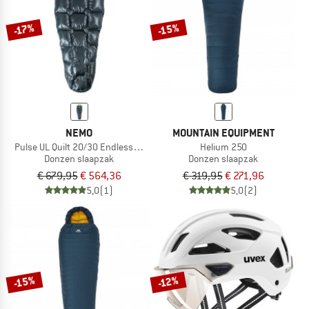
-15%
-17%
NEMO
MOUNTAIN EQUIPMENT
Pulse UL Quilt 20/30 Endless Promise
Helium 250
Donzen slaapzak
Donzen slaapzak
€ 679,95
€ 564,36
€ 319,95
€ 271,96
5,0
(1)
5,0
(2)
-15%
-12%