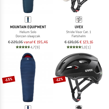
MOUNTAIN EQUIPMENT
UVEX
Helium Solo
Stride Visor Cat. 1
Donzen slaapzak
Fietshelm
€ 229,95
vanaf € 195,46
€ 139,95
€ 123,16
4,7
(9)
5,0
(1)
-15%
-12%