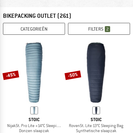
BIKEPACKING OUTLET
(261)
CATEGORIEËN
FILTERS
2
-45%
-50%
STOIC
STOIC
NijakSt. Pro Lite +14°C Sleeping Bag
RovenSt. Lite 13°C Sleeping Bag
Donzen slaapzak
Synthetische slaapzak