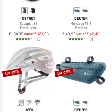
OSPREY
DEUTER
Escapist 25
Mondego FB 4
Fietsrugzak
Fietstas
€ 154,95
vanaf € 123,96
€ 49,95
vanaf € 42,46
4,7
(15)
4,7
(3)
tot -20%
tot -15%
UVEX
DEUTER