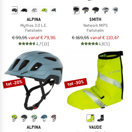
ALPINA
SMITH
Mythos 3.0 L.E.
Network MIPS
Fietshelm
Fietshelm
€ 99,95
vanaf € 79,96
€ 169,95
vanaf € 110,47
4,7
(13)
4,8
(5)
tot -20%
tot -30%
ALPINA
VAUDE