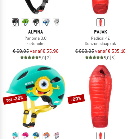
ALPINA
PAJAK
Panoma 3.0
Radical 4Z
Fietshelm
Donzen slaapzak
€ 69,95
vanaf € 55,96
€ 668,95
vanaf € 535,16
5,0
(2)
5,0
(3)
tot -20%
-20%