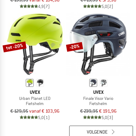
€ 139,95
vanaf € 104,96
€ 719,95
€ 575,96
4,9
(7)
5,0
(2)
tot -20%
-20%
UVEX
UVEX
Urban Planet LED
Finale Visor Vario
Fietshelm
Fietshelm
€ 129,95
vanaf € 103,96
€ 239,95
€ 191,96
5,0
(1)
5,0
(3)
VOLGENDE