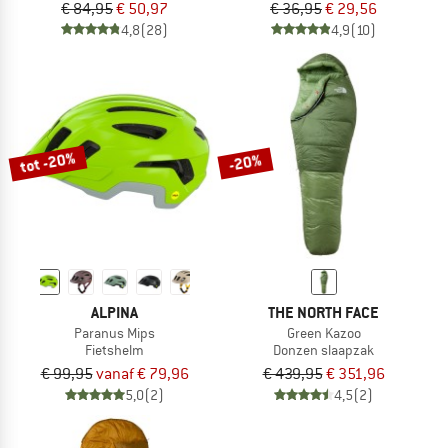
€ 84,95
€ 50,97
€ 36,95
€ 29,56
4,8
(28)
4,9
(10)
tot -20%
-20%
ALPINA
THE NORTH FACE
Paranus Mips
Green Kazoo
Fietshelm
Donzen slaapzak
€ 99,95
vanaf € 79,96
€ 439,95
€ 351,96
5,0
(2)
4,5
(2)