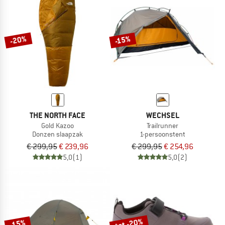
-20%
-15%
THE NORTH FACE
WECHSEL
Gold Kazoo
Trailrunner
Donzen slaapzak
1-persoonstent
€ 299,95
€ 239,96
€ 299,95
€ 254,96
5,0
(1)
5,0
(2)
tot -20%
-15%