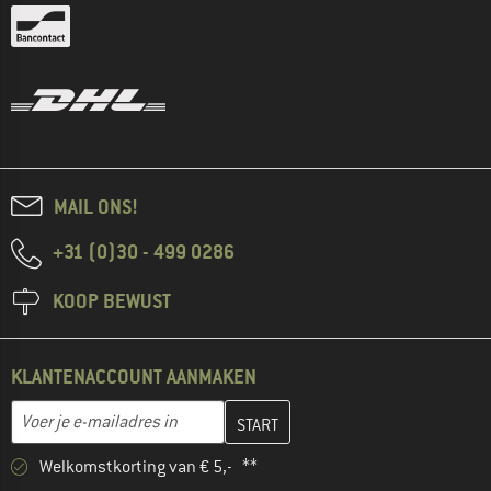
MAIL ONS!
+31 (0)30 - 499 0286
KOOP BEWUST
KLANTENACCOUNT AANMAKEN
Vul je e-mailadres hier in en maak in de volgende stap je klanten
E-mailadres
Welkomstkorting van € 5,- **