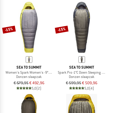
-15%
-15%
SEA TO SUMMIT
SEA TO SUMMIT
Women's Spark Women's -9°C Down Sleeping Bag
Spark Pro -1°C Down Sleeping Bag
Donzen slaapzak
Donzen slaapzak
€ 579,95
€ 492,96
€ 599,95
€ 509,96
5,0
(2)
5,0
(4)