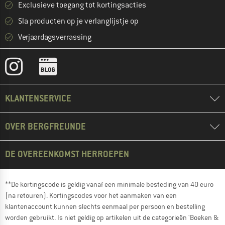
Exclusieve toegang tot kortingsacties
Sla producten op je verlanglijstje op
Verjaardagsverrassing
KLANTENSERVICE
OVER BERGFREUNDE
DE OVEREENKOMST HERROEPEN
**De kortingscode is geldig vanaf een minimale besteding van 40 euro
(na retouren). Kortingscodes voor het aanmaken van een
klantenaccount kunnen slechts eenmaal per persoon en bestelling
worden gebruikt. Is niet geldig op artikelen uit de categorieën 'Boeken &