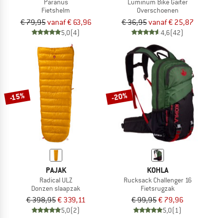
Paranus
Luminum Bike Gaiter
Fietshelm
Overschoenen
€ 79,95
vanaf € 63,96
€ 36,95
vanaf € 25,87
5,0
(4)
4,6
(42)
-20%
-15%
PAJAK
KOHLA
Radical ULZ
Rucksack Challenger 16
Donzen slaapzak
Fietsrugzak
€ 398,95
€ 339,11
€ 99,95
€ 79,96
5,0
(2)
5,0
(1)