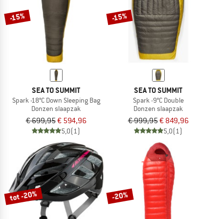
-15%
-15%
SEA TO SUMMIT
SEA TO SUMMIT
Spark -18°C Down Sleeping Bag
Spark -9°C Double
Donzen slaapzak
Donzen slaapzak
€ 699,95
€ 594,96
€ 999,95
€ 849,96
5,0
(1)
5,0
(1)
tot -20%
-20%