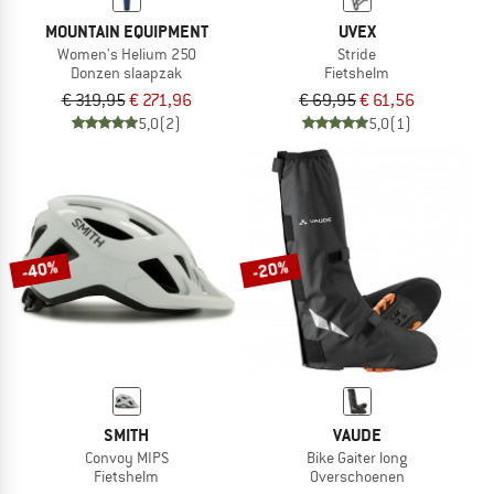
MOUNTAIN EQUIPMENT
UVEX
Women's Helium 250
Stride
Donzen slaapzak
Fietshelm
€ 319,95
€ 271,96
€ 69,95
€ 61,56
5,0
(2)
5,0
(1)
-40%
-20%
SMITH
VAUDE
Convoy MIPS
Bike Gaiter long
Fietshelm
Overschoenen