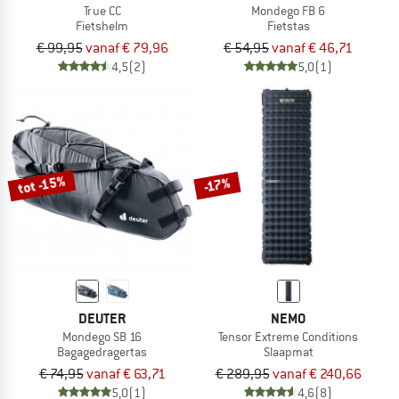
True CC
Mondego FB 6
Fietshelm
Fietstas
€ 99,95
vanaf € 79,96
€ 54,95
vanaf € 46,71
4,5
(2)
5,0
(1)
tot -15%
-17%
DEUTER
NEMO
Mondego SB 16
Tensor Extreme Conditions
Bagagedragertas
Slaapmat
€ 74,95
vanaf € 63,71
€ 289,95
vanaf € 240,66
5,0
(1)
4,6
(8)