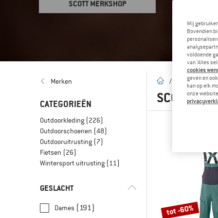
SCOTT MERKSHOP
Wij gebruike
Bovendien bi
personalisere
analysepartn
voldoende ga
van ‘Alles se
cookies wenst
geven en ook 
Startpagina
Merken
/
Merken
/
S
kan op elk m
SCOTT
(316
onze website.
privacyverkl
CATEGORIEËN
Outdoorkleding
(226)
Outdoorschoenen
(48)
Outdooruitrusting
(7)
Fietsen
(26)
Wintersport uitrusting
(11)
GESLACHT
tot -60%
(191)
Dames