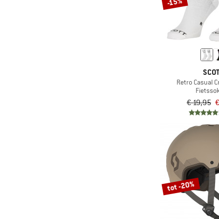
-15%
SCO
Retro Casual 
Fietsso
€ 19,95
€
tot -20%