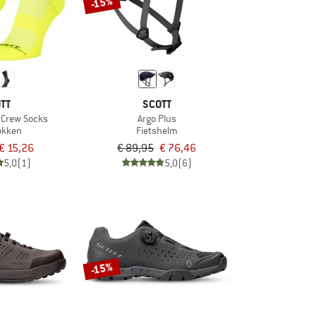
-15%
TT
SCOTT
 Crew Socks
Argo Plus
okken
Fietshelm
€ 15,26
€ 89,95
€ 76,46
5,0
(1)
5,0
(6)
-15%