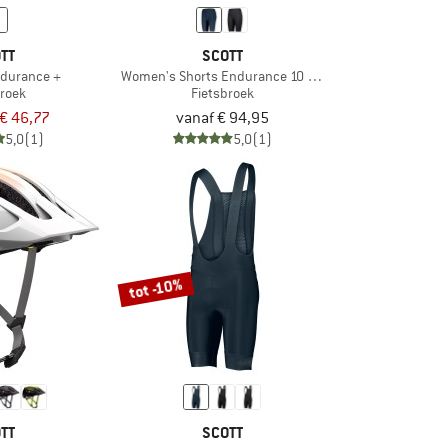
TT
SCOTT
ndurance +
Women's Shorts Endurance 10 +++
broek
Fietsbroek
€ 46,77
vanaf € 94,95
5,0
(1)
5,0
(1)
tot -10%
TT
SCOTT