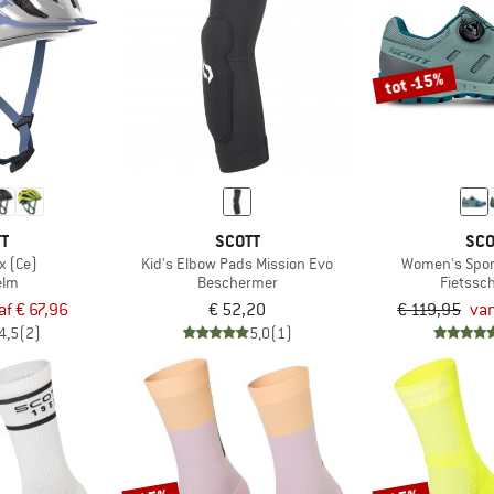
tot -15%
TT
SCOTT
SCO
x (Ce)
Kid's Elbow Pads Mission Evo
Women's Spor
elm
Beschermer
Fietssc
af € 67,96
€ 52,20
€ 119,95
van
4,5
(2)
5,0
(1)