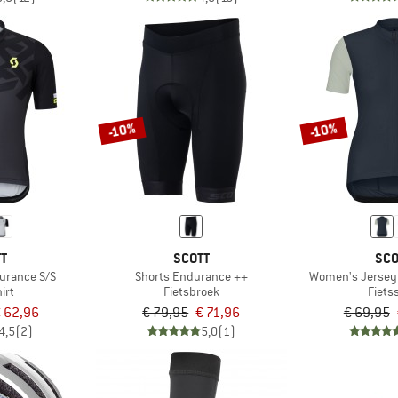
-10%
-10%
TT
SCOTT
SCO
urance S/S
Shorts Endurance ++
Women's Jersey
irt
Fietsbroek
Fiets
 62,96
€ 79,95
€ 71,96
€ 69,95
4,5
(2)
5,0
(1)