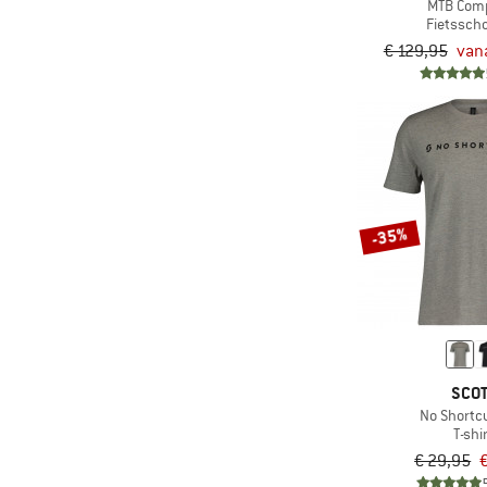
MTB Com
(5)
PrimaLoft
Fietssch
€ 129,95
van
Reflecterende
(2)
elementen
(3)
Regenhoes
(2)
Rugbescherming
(2)
Ski-/snowboardbevestiging
(12)
Sneeuwvanger
-35%
(25)
Snelvetersluiting
(2)
Spiegelend
(109)
Stretch
(11)
Tweewegrits vooraan
(2)
Ultralicht
SCO
No Shortc
Vak voor lawine-
T-shi
(2)
uitrusting
€ 29,95
(11)
Verstevigde zomen