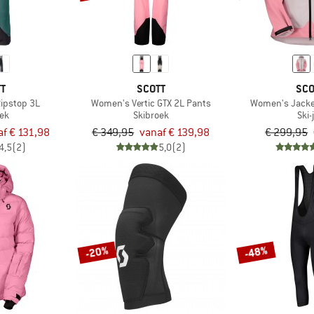
TT
SCOTT
SCO
Ripstop 3L
Women's Vertic GTX 2L Pants
Women's Jacket
oek
Skibroek
Ski-
af € 131,98
€ 349,95
vanaf € 139,98
€ 299,95
4,5
(2)
5,0
(2)
-20%
-48%