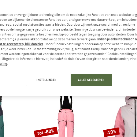
n cookies en vergelijkbare technologieën om de noodzakelijke functies van onze website te 
eden we bijkomende diensten en functies aan, analyseren we ons dataverkeer, om inhouden 
n, resp. social-mediafuncties aan te bieden. Daardoor zijn ook onze social-media-, reclame-
ers op de hoogte van je gebruik van onze website. Sommige daarvan bevinden zich in derde 
ranties om je gegevens te beschermen, bijvoorbeeld tegen toegang door autoriteiten. Door h
lecteren’ ga je ermee akkoord dat we op deze manier te werk gaan.
Indien je enkel technisch 
 te accepteren, klik dan hier
. Onder ‘Cookie-instellingen’ onderaan op onze website kun je 
altijd weer intrekken. Je toestemming is vrijwillig, niet noodzakelijk voor het gebruik van d
cott
oment worden ingetrokken of voor de eerste keer worden gegeven onder "Cookie-instellingen
)
 Uitgebreide informatie hierover, inclusief de risico's van doorgiften naar derde landen, vind 
aring
.
INSTELLINGEN
ALLES SELECTEREN
tot -60%
-10%