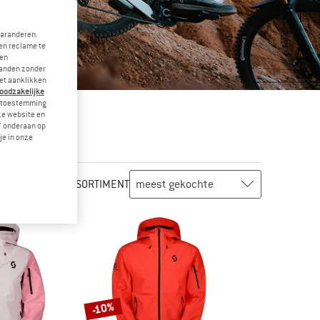
garanderen.
en reclame te
 en
landen zonder
et aanklikken
noodzakelijke
je toestemming
eze website en
" onderaan op
je in onze
ASSORTIMENT
-10%