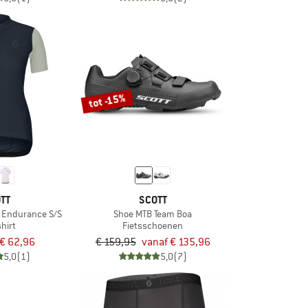
tot -15%
TT
SCOTT
 Endurance S/S
Shoe MTB Team Boa
shirt
Fietsschoenen
€ 62,96
€ 159,95
vanaf € 135,96
5,0
(1)
5,0
(7)