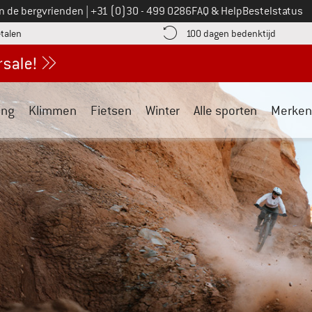
Bel ons op
an de bergvrienden
|
+31 (0)30 - 499 0286
FAQ & Help
Bestelstatus
vind de betalingsinformatie hier! Opent in een infovak
Vind de b
etalen
100 dagen bedenktijd
ing
Klimmen
Fietsen
Winter
Alle sporten
Merken