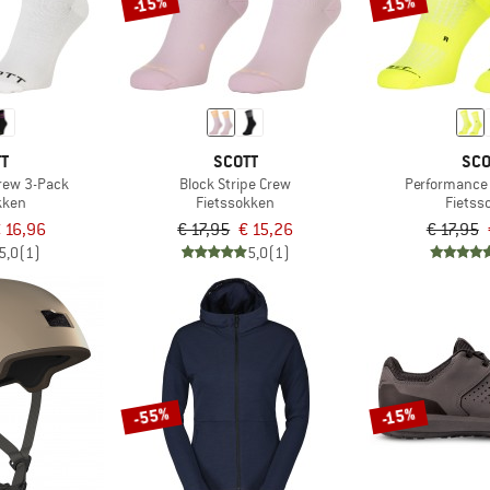
-15%
-15%
TT
SCOTT
SCO
Crew 3-Pack
Block Stripe Crew
Performance
kken
Fietssokken
Fietss
 16,96
€ 17,95
€ 15,26
€ 17,95
5,0
(1)
5,0
(1)
-55%
-15%