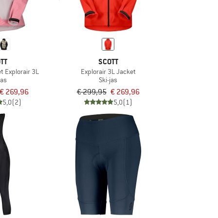
TT
SCOTT
 Explorair 3L
Explorair 3L Jacket
jas
Ski-jas
€ 269,96
€ 299,95
€ 269,96
5,0
(2)
5,0
(1)