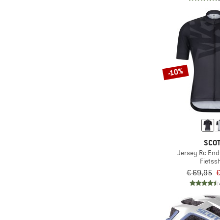
(6)
Vizier
(38)
Waterdicht
(46)
Winddicht
(8)
Zelfkleurend
-10%
(13)
Zonder capuchon
(2)
Zonder membraan
SCO
Jersey Rc End
Fietssh
€ 69,95
€