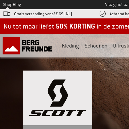
Naar
Shop
Blog
Vraag het a
Gratis verzending vanaf € 69 (NL)
Achteraf b
Nu tot maar liefst -50% in de zomersale!
Kleding
Schoenen
Uitrust