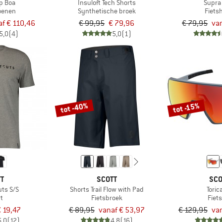
p Boa
Insuloft Tech Shorts
Supra
oenen
Synthetische broek
Fiets
af € 110,46
€ 99,95
€ 79,96
€ 79,95
va
5,0
(4)
5,0
(1)
tot -40%
tot -15%
TT
SCOTT
SCO
uts S/S
Shorts Trail Flow with Pad
Toric
rt
Fietsbroek
Fiets
€ 19,47
€ 89,95
vanaf € 53,97
€ 129,95
van
5,0
(12)
4,8
(16)