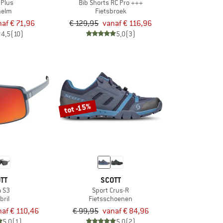
 Plus
Bib Shorts RC Pro +++
helm
Fietsbroek
naf € 71,96
€ 129,95
vanaf € 116,96
4,5
(10)
5,0
(3)
tot -15%
TT
SCOTT
a S3
Sport Crus-R
bril
Fietsschoenen
af € 110,46
€ 99,95
vanaf € 84,96
5,0
(1)
5,0
(2)