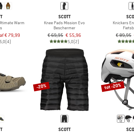
TT
SCOTT
SCO
Ultimate Warm
Knee Pads Mission Evo
Knickers E
as
Beschermer
Fiets
af € 79,99
€ 69,95
€ 55,96
€ 89,95
5,0
(4)
5,0
(2)
tot -20%
-20%
TT
SCOTT
SCO