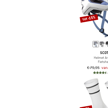
tot -15%
SCO
Helmet Ar
Fietsh
€ 79,95
van