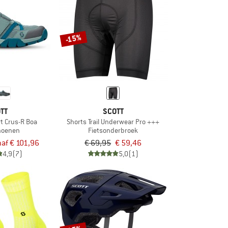
-15%
TT
SCOTT
t Crus-R Boa
Shorts Trail Underwear Pro +++
hoenen
Fietsonderbroek
af € 101,96
€ 69,95
€ 59,46
4,9
(7)
5,0
(1)