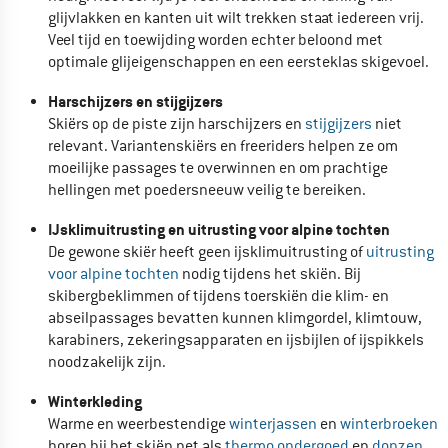
glijvlakken en kanten uit wilt trekken staat iedereen vrij.
Veel tijd en toewijding worden echter beloond met
optimale glijeigenschappen en een eersteklas skigevoel.
Harschijzers en stijgijzers
Skiërs op de piste zijn harschijzers en
stijgijzers
niet
relevant. Variantenskiërs en freeriders helpen ze om
moeilijke passages te overwinnen en om prachtige
hellingen met poedersneeuw veilig te bereiken.
IJsklimuitrusting en uitrusting voor alpine tochten
De gewone skiër heeft geen ijsklimuitrusting of
uitrusting
voor alpine tochten
nodig tijdens het skiën. Bij
skibergbeklimmen of tijdens toerskiën die klim- en
abseilpassages bevatten kunnen klimgordel, klimtouw,
karabiners, zekeringsapparaten en ijsbijlen of ijspikkels
noodzakelijk zijn.
Winterkleding
Warme en weerbestendige
winterjassen
en
winterbroeken
horen bij het skiën net als
thermo ondergoed
en
donzen