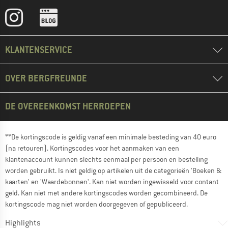
KLANTENSERVICE
OVER BERGFREUNDE
DE OVEREENKOMST HERROEPEN
**De kortingscode is geldig vanaf een minimale besteding van 40 euro
(na retouren). Kortingscodes voor het aanmaken van een
klantenaccount kunnen slechts eenmaal per persoon en bestelling
worden gebruikt. Is niet geldig op artikelen uit de categorieën 'Boeken &
kaarten' en 'Waardebonnen'. Kan niet worden ingewisseld voor contant
geld. Kan niet met andere kortingscodes worden gecombineerd. De
kortingscode mag niet worden doorgegeven of gepubliceerd.
Highlights