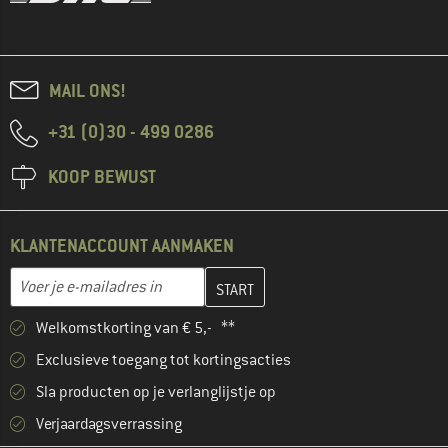
MAIL ONS!
+31 (0)30 - 499 0286
KOOP BEWUST
KLANTENACCOUNT AANMAKEN
Vul je e-mailadres hier in en maak in de volgende stap je klanten
E-mailadres
Welkomstkorting van € 5,- **
Exclusieve toegang tot kortingsacties
Sla producten op je verlanglijstje op
Verjaardagsverrassing