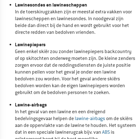
Lawinesondes en lawinescheppen
In de toerskirugzakken zijn er meestal extra vakken voor
lawinescheppen en lawinesondes. In noodgeval zijn
beide dan direct bij de hand en wordt gebruikt voor het
directe redden van bedolven vrienden.
Lawinepiepers
Geen enkel skiër zou zonder lawinepiepers backcountry
of op skitochten onderweg moeten zijn. De kleine zenders
zorgen ervoor dat de reddingsdiensten de juiste positie
kunnen peilen voor het geval je onder een lawine
bedolven zou worden. Voor het geval andere skiërs
bedolven worden kan de eigen lawinepiepers worden
gebruikt om de bedolven personen te zoeken.
Lawine-airbags
In het geval van een lawine en een dreigend
bedelvingsgevaar helpen de
lawine-airbags
om de skiërs
aan de oppervlakte van de lawine te houden. Het systeem
dat in een speciale lawinerugzak bijv. van
ABS
is
geïntegreerd hoort bij de best mogelijke