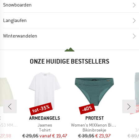
Snowboarden
Langlaufen
Winterwandelen
ONZE HUIDIGE BESTSELLERS
tot -35%
-40%
-3
Korting
Korting
Kort
K
MERK
MERK
C
ARMEDANGELS
PROTEST
Artikel
Artikel
X. Shorts
Jaames
Women's MIXXenon Bikini Bottom
uctgroep
Productgroep
Productgroep
Pr
T-shirt
Bikinibroekje
3/
ijs
rlaagde prijs
Prijs
Verlaagde prijs
Prijs
Verlaagde prijs
 27,98
€ 29,95
vanaf
€ 19,47
€ 39,95
€ 23,97
€ 89,