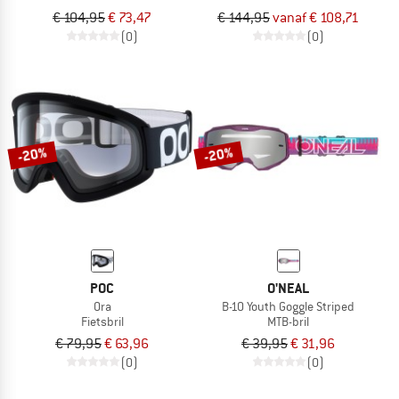
€ 104,95
€ 73,47
€ 144,95
vanaf € 108,71
(0)
(0)
-20%
-20%
POC
O'NEAL
Ora
B-10 Youth Goggle Striped
Fietsbril
MTB-bril
€ 79,95
€ 63,96
€ 39,95
€ 31,96
(0)
(0)