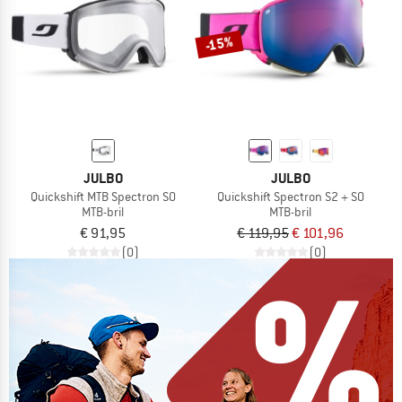
-15%
JULBO
JULBO
Quickshift MTB Spectron S0
Quickshift Spectron S2 + S0
MTB-bril
MTB-bril
€ 91,95
€ 119,95
€ 101,96
(0)
(0)