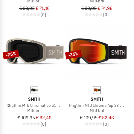
MTB-bril
MTB-bril
€ 88,95
€ 71,16
€ 99,95
€ 74,96
(0)
(0)
-25%
-25%
SMITH
SMITH
Rhythm MTB ChromaPop S1 + Clear S0
Rhythm MTB ChromaPop S2 (VLT 25%)
MTB-bril
MTB-bril
€ 109,95
€ 82,46
€ 109,95
€ 82,46
(0)
(0)