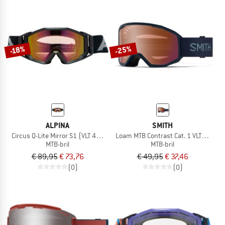
-25%
-18%
ALPINA
SMITH
Circus Q-Lite Mirror S1 (VLT 48%) + Clear S0
Loam MTB Contrast Cat. 1 VLT 50%
MTB-bril
MTB-bril
€ 89,95
€ 73,76
€ 49,95
€ 37,46
(0)
(0)