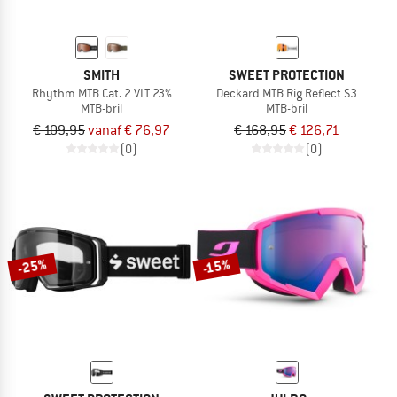
SMITH
SWEET PROTECTION
Rhythm MTB Cat. 2 VLT 23%
Deckard MTB Rig Reflect S3
MTB-bril
MTB-bril
€ 109,95
vanaf € 76,97
€ 168,95
€ 126,71
(0)
(0)
-25%
-15%