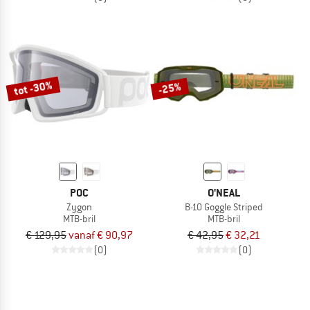
tot -30%
-25%
POC
O'NEAL
Zygon
B-10 Goggle Striped
MTB-bril
MTB-bril
€ 129,95
vanaf € 90,97
€ 42,95
€ 32,21
(0)
(0)