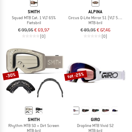
SMITH
ALPINA
Squad MTB Cat. 1 VLT 65%
Circus Q-Lite Mirror S1 (VLT 51%) + Cl
Fietsbril
MTB-bril
€ 99,95
€ 69,97
€ 89,95
€ 67,46
(0)
(0)
tot -25%
-30%
SMITH
GIRO
Rhythm MTB S0 + Dirt Screen
Dropline MTB Vivid S2
MTB-bril
MTB-bril