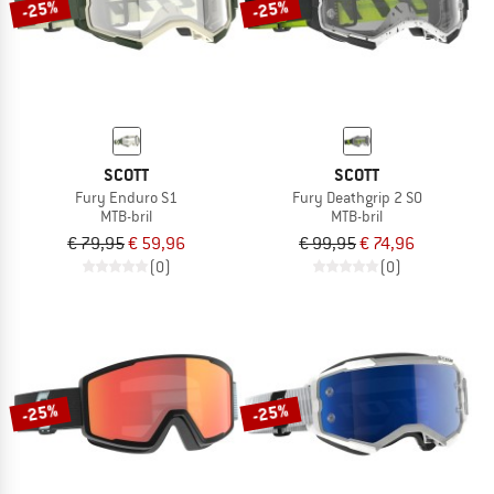
-25%
-25%
SCOTT
SCOTT
Fury Enduro S1
Fury Deathgrip 2 S0
MTB-bril
MTB-bril
€ 79,95
€ 59,96
€ 99,95
€ 74,96
(0)
(0)
-25%
-25%