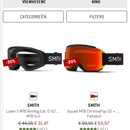
ANTWOORD
ANTWOORD
VOLWASSENE
KIND
CATEGORIEËN
FILTERS
-30%
-30%
SMITH
SMITH
Loam S MTB Antifog Cat. 0 VLT 90%
Squad MTB ChromaPop S2 + S0 (VLT 
MTB-bril
Fietsbril
€ 44,95
€ 31,47
€ 99,95
€ 69,97
5,0
(1)
5,0
(1)