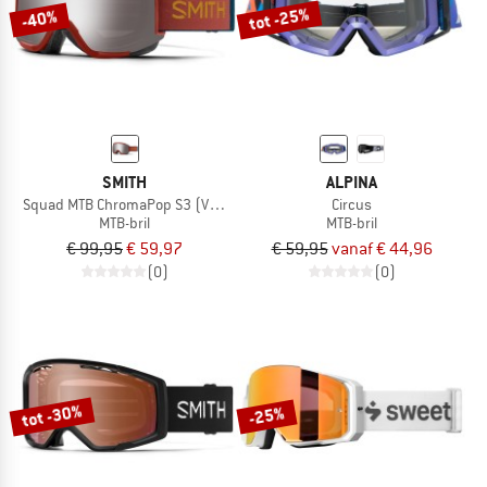
tot -25%
-40%
SMITH
ALPINA
Squad MTB ChromaPop S3 (VLT 13%) + S0 (VLT 90%)
Circus
MTB-bril
MTB-bril
€ 99,95
€ 59,97
€ 59,95
vanaf € 44,96
(0)
(0)
tot -30%
-25%