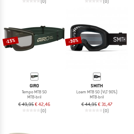
(0)
(0)
-30%
-15%
GIRO
SMITH
Tempo MTB S0
Loam MTB S0 (VLT 90%)
MTB-bril
MTB-bril
€ 49,95
€ 42,46
€ 44,95
€ 31,47
(0)
(0)