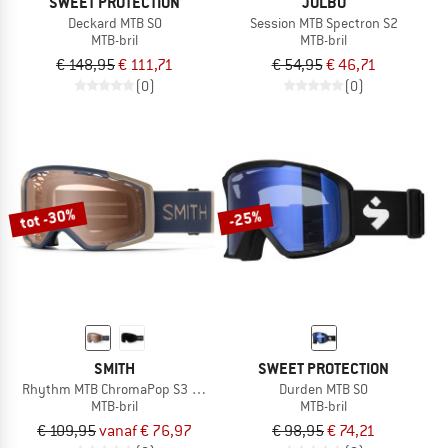
SWEET PROTECTION
JULBO
Deckard MTB S0
Session MTB Spectron S2
MTB-bril
MTB-bril
€ 148,95
€ 111,71
€ 54,95
€ 46,71
(0)
(0)
tot -30%
-25%
SMITH
SWEET PROTECTION
Rhythm MTB ChromaPop S3 + Clear S0
Durden MTB S0
MTB-bril
MTB-bril
€ 109,95
vanaf € 76,97
€ 98,95
€ 74,21