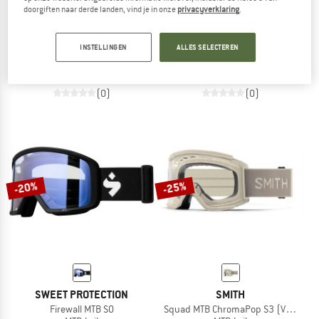
doorgiften naar derde landen, vind je in onze
privacyverklaring
.
JULBO
JULBO
Quickshift MTB Spectron S2
Session MTB Spectron S0
INSTELLINGEN
ALLES SELECTEREN
MTB-bril
MTB-bril
€ 109,95
€ 93,46
€ 44,95
vanaf € 35,96
(0)
(0)
-20%
-25%
SWEET PROTECTION
SMITH
Firewall MTB S0
Squad MTB ChromaPop S3 (VLT 12%) 