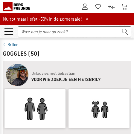
De klantenaccount
Naar
Naar de verlanglijs
Naar de pro
Nu tot maar liefst -50% in de zomersale!
Nu tot maar liefst -50% in de zomersale! »
Brillen
GOGGLES
(50)
Briladvies met Sebastian
VOOR WIE ZOEK JE EEN FIETSBRIL?