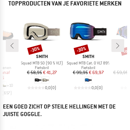
TOPPRODUCTEN VAN JE FAVORIETE MERKEN
%
tot
-30%
-30%
Korting
Korting
Kort
MERK
MERK
PA
SMITH
SMITH
l
Artikel
Artikel
o
Squad MTB S0 (90 % VLT)
Squad MTB Cat. 0 VLT 89%
ep
Productgroep
Productgroep
P
choenen
Fietsbril
Fietsbril
M
ijs
rlaagde prijs
Prijs
Verlaagde prijs
Prijs
Verlaagde prijs
vanaf
€ 58,95
€ 41,27
€ 99,95
€ 69,97
€ 59,95
96
+
10
0,0
(
0
)
0,0
(
0
)
,8
(
657
)
EEN GOED ZICHT OP STEILE HELLINGEN MET DE
JUISTE GOGGLE.