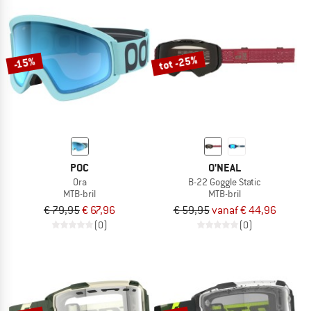
tot -25%
-15%
POC
O'NEAL
Ora
B-22 Goggle Static
MTB-bril
MTB-bril
€ 79,95
€ 67,96
€ 59,95
vanaf € 44,96
(0)
(0)