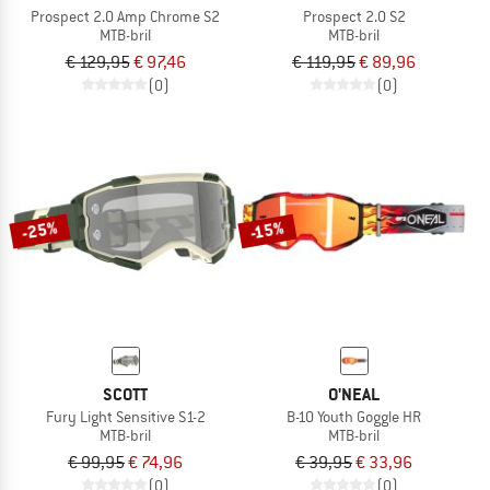
Prospect 2.0 Amp Chrome S2
Prospect 2.0 S2
MTB-bril
MTB-bril
€ 129,95
€ 97,46
€ 119,95
€ 89,96
(0)
(0)
-25%
-15%
SCOTT
O'NEAL
Fury Light Sensitive S1-2
B-10 Youth Goggle HR
MTB-bril
MTB-bril
€ 99,95
€ 74,96
€ 39,95
€ 33,96
(0)
(0)