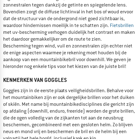
zonnestralen tegen dankzij de getinte en spiegelende lens.
Bovendien zorgt de diffuse lichtinval in het bos of woud ervoor
dat de structuur van de ondergrond niet goed zichtbaar is,
waardoor hindernissen moeilijk in te schatten zijn.
Fietsbrillen
met uv-bescherming verhogen duidelijk het contrast en maken
het daardoor gemakkelijker om de route te zien.
Bescherming tegen wind, vuil en zonnestralen zijn echter niet
de enige aspecten waarmee je rekening moet houden bij de
aankoop van een mountainbikebril voor downhill. We geven je
hieronder nog enkele tips voor het kiezen van de juiste bril!
KENMERKEN VAN GOGGLES
Goggles zijn in de eerste plaats veiligheidsbrillen. Behalve voor
het mountainbiken zijn er ook dergelijke brillen voor het duiken
of skiën. Met name bij mountainbikedisciplines die gericht zijn
op afdaling (downhill, enduro, freeride) worden de grote brillen,
die de ogen volledig van de zijkanten tot aan de neusbrug
beschermen, gecombineerd met een gesloten helm. Zo blijven
neus en mond vrij en beschermen de bril en de helm bij een
valpartij het hele hoofd, inclusief kaak en kin.