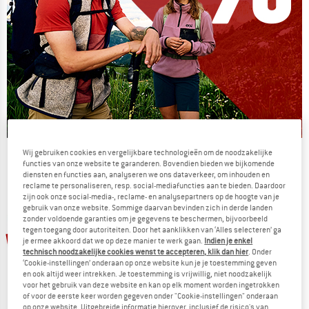
Wij gebruiken cookies en vergelijkbare technologieën om de noodzakelijke
De zomersale gaat verder
functies van onze website te garanderen. Bovendien bieden we bijkomende
diensten en functies aan, analyseren we ons dataverkeer, om inhouden en
NU TOT MAAR LIEFST -50%
reclame te personaliseren, resp. social-mediafuncties aan te bieden. Daardoor
zijn ook onze social-media-, reclame- en analysepartners op de hoogte van je
gebruik van onze website. Sommige daarvan bevinden zich in derde landen
NAAR DE SALE
zonder voldoende garanties om je gegevens te beschermen, bijvoorbeeld
tegen toegang door autoriteiten. Door het aanklikken van ‘Alles selecteren’ ga
tot -20%
-15%
je ermee akkoord dat we op deze manier te werk gaan.
Indien je enkel
technisch noodzakelijke cookies wenst te accepteren, klik dan hier
. Onder
‘Cookie-instellingen’ onderaan op onze website kun je je toestemming geven
en ook altijd weer intrekken. Je toestemming is vrijwillig, niet noodzakelijk
voor het gebruik van deze website en kan op elk moment worden ingetrokken
of voor de eerste keer worden gegeven onder "Cookie-instellingen" onderaan
op onze website. Uitgebreide informatie hierover, inclusief de risico's van