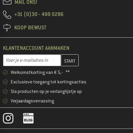
MAIL ONS!
+31 (0)30 - 499 0286
KOOP BEWUST
KLANTENACCOUNT AANMAKEN
Vul je e-mailadres hier in en maak in de volgende stap je klanten
E-mailadres
Welkomstkorting van € 5,- **
Exclusieve toegang tot kortingsacties
Sla producten op je verlanglijstje op
Verjaardagsverrassing