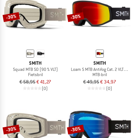
-30%
-30%
SMITH
SMITH
Squad MTB S0 (90 % VLT)
Loam S MTB Antifog Cat. 2 VLT 25%
Fietsbril
MTB-bril
€ 58,95
€ 41,27
€ 49,95
€ 34,97
(0)
(0)
-30%
-30%