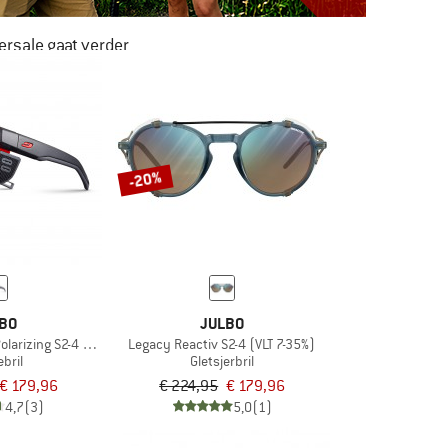
rsale gaat verder
AR LIEFST -50%
NAAR DE SALE
-20%
BO
JULBO
olarizing S2-4 (VLT 5-20%)
Legacy Reactiv S2-4 (VLT 7-35%)
bril
Gletsjerbril
€ 179,96
€ 224,95
€ 179,96
4,7
(3)
5,0
(1)