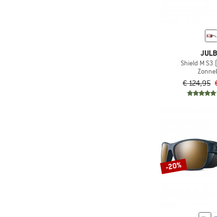
JUL
Shield M S3 
Zonneb
€ 124,95
-20%