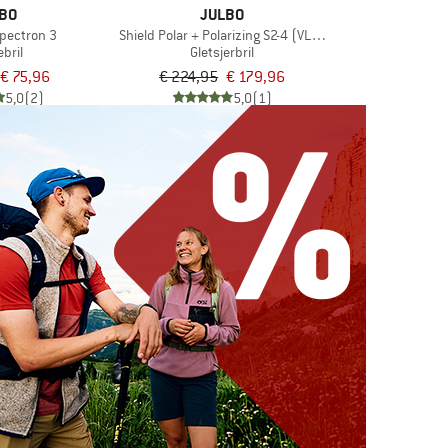
BO
JULBO
pectron 3
Shield Polar + Polarizing S2-4 (VLT 5-20%)
bril
Gletsjerbril
€ 75,96
€ 224,95
€ 179,96
5,0
(2)
5,0
(1)