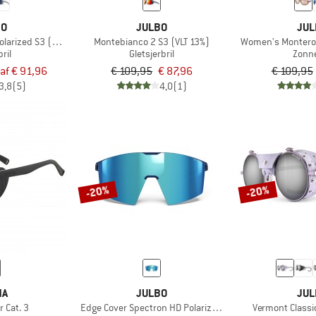
BO
JULBO
JUL
larized S3 (VLT 12%)
Montebianco 2 S3 (VLT 13%)
Women's Monteros
ril
Gletsjerbril
Zonne
af € 91,96
€ 109,95
€ 87,96
€ 109,95
3,8
(5)
4,0
(1)
-20%
-20%
NA
JULBO
JUL
r Cat. 3
Edge Cover Spectron HD Polarized S4 (VLT 7%)
Vermont Classi