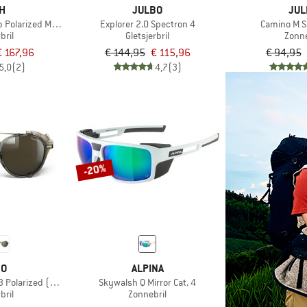
TH
JULBO
JUL
olarized Mirror Cat. 3 VLT 15%
Explorer 2.0 Spectron 4
Camino M S
bril
Gletsjerbril
Zonne
€ 167,96
€ 144,95
€ 115,96
€ 94,95
5,0
(2)
4,7
(3)
-20%
BO
ALPINA
 Polarized (VLT 11%)
Skywalsh Q Mirror Cat. 4
bril
Zonnebril