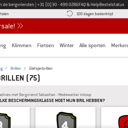
Bel ons op
an de bergvrienden
|
+31 (0)30 - 499 0286
FAQ & Help
Bestelstatus
vind de betalingsinformatie hier! Opent in een infovak
Vind de b
etalen
100 dagen bedenktijd
ing
Klimmen
Fietsen
Winter
Alle sporten
Merken
ng
/
Brillen
/
Gletsjerbrillen
BRILLEN
(75)
ladvies met Bergvriend Sebastian - Medewerker inkoop
LKE BESCHERMINGSKLASSE MOET MIJN BRIL HEBBEN?