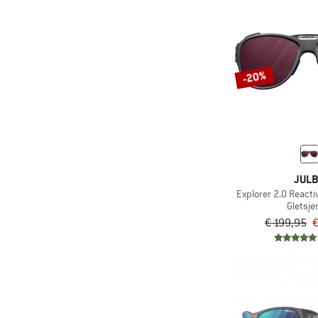
-20%
JUL
Explorer 2.0 Reacti
Gletsjer
€ 199,95
€