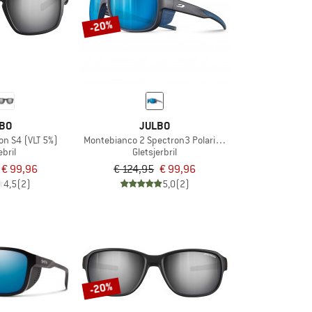
-20%
BO
JULBO
on S4 (VLT 5%)
Montebianco 2 Spectron3 Polarized (VLT 12%)
bril
Gletsjerbril
€ 99,96
€ 124,95
€ 99,96
4,5
(2)
5,0
(2)
-20%