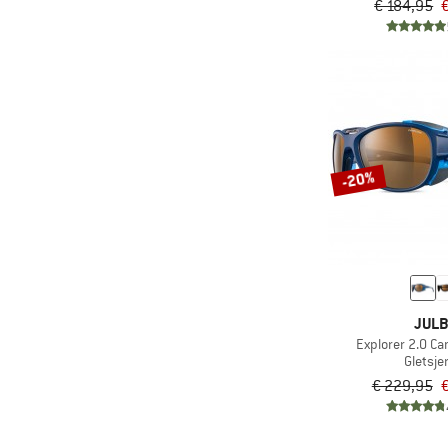
€ 184,95
-20%
JUL
Explorer 2.0 C
Gletsjer
€ 229,95