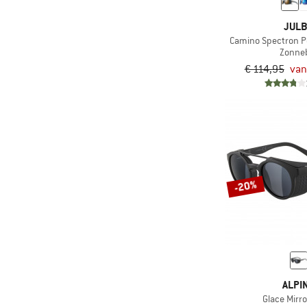
JUL
Camino Spectron Po
Zonneb
€ 114,95
van
-20%
ALPI
Glace Mirro