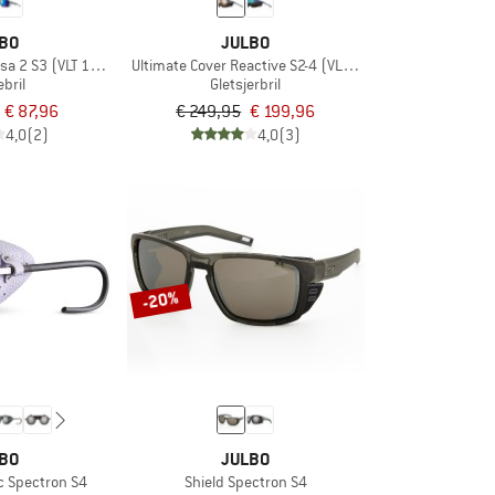
BO
JULBO
a 2 S3 (VLT 13%)
Ultimate Cover Reactive S2-4 (VLT 35-7%)
bril
Gletsjerbril
€ 87,96
€ 249,95
€ 199,96
4,0
(2)
4,0
(3)
-20%
BO
JULBO
c Spectron S4
Shield Spectron S4