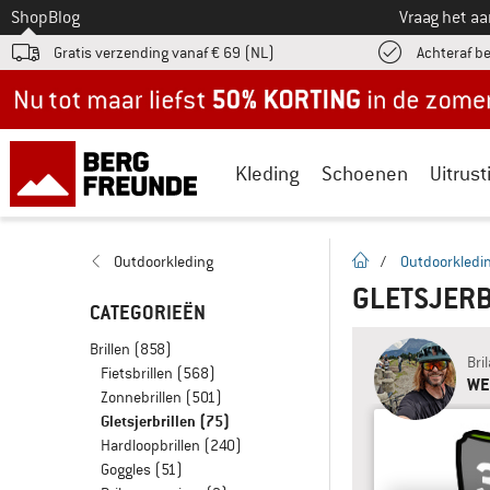
Naar
Shop
Blog
Vraag het a
Gratis verzending vanaf € 69 (NL)
Achteraf b
Nu tot maar liefst -50% in de zomersale!
Kleding
Schoenen
Uitrust
Startpagina
Outdoorkleding
/
Outdoorkledi
GLETSJER
CATEGORIEËN
Brillen
(858)
Bri
Fietsbrillen
(568)
WE
Zonnebrillen
(501)
Gletsjerbrillen
(75)
Hardloopbrillen
(240)
Goggles
(51)