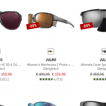
-20%
-20%
BO
JULBO
JUL
v HC S0-4 (VLT 4-86%)
Women's Monterosa 2 Photo + Polar S2-4 (VLT 5-20%)
Ultimate Cover Sp
bril
Gletsjerbril
Gletsj
 159,96
€ 199,95
€ 159,96
€ 159,95
5,0
(1)
4,7
(3)