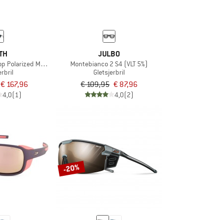
TH
JULBO
Polarized Mirror Cat. 3 VLT 14%
Montebianco 2 S4 (VLT 5%)
erbril
Gletsjerbril
€ 167,96
€ 109,95
€ 87,96
4,0
(1)
4,0
(2)
-20%