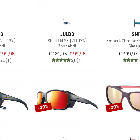
BO
JULBO
SMI
(VLT 13%)
Shield M S3 (VLT 13%)
Embark ChromaPop 
ril
Zonnebril
Gletsj
€ 99,96
€ 124,95
€ 99,96
€ 209,95
5,0
(1)
5,0
(1)
-20%
-20%