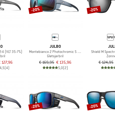
-20%
-20%
BO
JULBO
JUL
2-4 (VLT 35-7%)
Montebianco 2 Photochromic S 2-4 (VLT 7-35%)
Shield M Spectr
bril
Gletsjerbril
Zonne
€ 127,96
€ 169,95
€ 135,96
€ 124,95
4,5
(4)
5,0
(2)
-20%
-20%