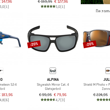
€ 147,96
€ 159,95
€ 127,96
5,0
(1)
5,0
(1)
De zome
NU TOT MA
-20%
-20%
BO
ALPINA
JUL
ameleon S2-4
Skywalsh Mirror Cat. 4
Shield M Photo + P
bril
Gletsjerbril
Zonne
€ 183,96
€ 99,95
€ 79,96
€ 224,95
4,8
(6)
4,7
(3)