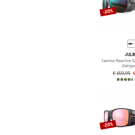
-20%
JUL
Camino Reactive S
Gletsjer
€ 159,95
-20%