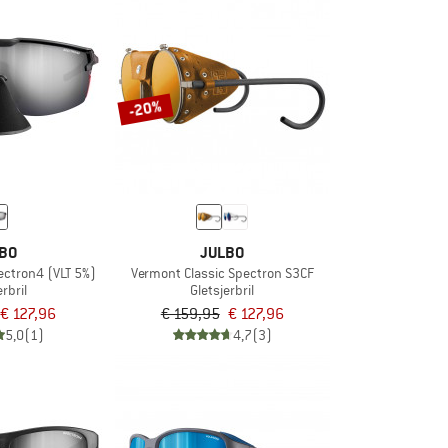
-20%
BO
JULBO
ectron4 (VLT 5%)
Vermont Classic Spectron S3CF
erbril
Gletsjerbril
€ 127,96
€ 159,95
€ 127,96
5,0
(1)
4,7
(3)