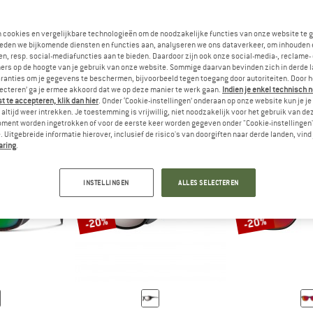
n cookies en vergelijkbare technologieën om de noodzakelijke functies van onze website te 
eden we bijkomende diensten en functies aan, analyseren we ons dataverkeer, om inhouden 
TWOORD
RILLEN MET BESCHERMINGSKLASSE 3 ZIJN DONKERDER DAN DE KLA
ANTWOORD
BRILLEN MET BESCHERMINGSKLAS
ANTWOO
4
MEEKL
n, resp. social-mediafuncties aan te bieden. Daardoor zijn ook onze social-media-, reclame-
ers op de hoogte van je gebruik van onze website. Sommige daarvan bevinden zich in derde 
ranties om je gegevens te beschermen, bijvoorbeeld tegen toegang door autoriteiten. Door h
lecteren’ ga je ermee akkoord dat we op deze manier te werk gaan.
Indien je enkel technisch 
 te accepteren, klik dan hier
. Onder ‘Cookie-instellingen’ onderaan op onze website kun je 
altijd weer intrekken. Je toestemming is vrijwillig, niet noodzakelijk voor het gebruik van d
oment worden ingetrokken of voor de eerste keer worden gegeven onder "Cookie-instellingen
 Uitgebreide informatie hierover, inclusief de risico's van doorgiften naar derde landen, vind 
aring
.
INSTELLINGEN
ALLES SELECTEREN
-20%
-20%