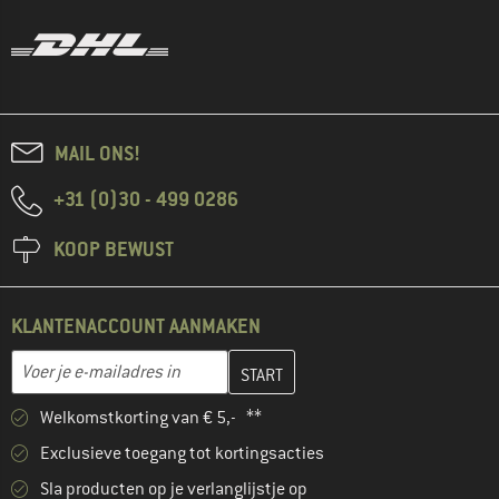
MAIL ONS!
+31 (0)30 - 499 0286
KOOP BEWUST
KLANTENACCOUNT AANMAKEN
Vul je e-mailadres hier in en maak in de volgende stap je klanten
E-mailadres
Welkomstkorting van € 5,- **
Exclusieve toegang tot kortingsacties
Sla producten op je verlanglijstje op