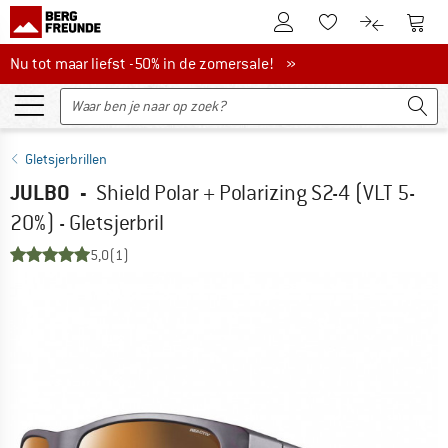
De klantenaccount
Naar
Naar de verlanglijs
Naar de pro
Nu tot maar liefst -50% in de zomersale!
Nu tot maar liefst -50% in de zomersale! »
Gletsjerbrillen
JULBO
-
Shield Polar + Polarizing S2-4 (VLT 5-
20%) - Gletsjerbril
5,0
(1)