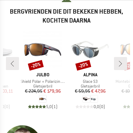
BERGVRIENDEN DIE DIT BEKEKEN HEBBEN,
KOCHTEN DAARNA
-20%
-20%
-2
Korting
Korting
Kort
K
MERK
MERK
JULBO
ALPINA
l
Artikel
Artikel
Artikel
Shield Polar + Polarizing S2-4 (VLT 5-20%)
Glace S3
Montebianco
roep
Productgroep
Productgroep
Pr
oenen
Gletsjerbril
Gletsjerbril
Gle
ijs
rlaagde prijs
Prijs
Verlaagde prijs
Prijs
Verlaagde prijs
 203,11
€ 224,95
€ 179,96
€ 59,95
€ 47,96
€ 109
0,0
(
0
)
5,0
(
1
)
0,0
(
0
)