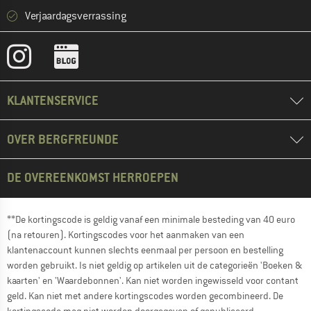
Verjaardagsverrassing
KLANTENSERVICE
OVER BERGFREUNDE
DE OVEREENKOMST HERROEPEN
**De kortingscode is geldig vanaf een minimale besteding van 40 euro
(na retouren). Kortingscodes voor het aanmaken van een
klantenaccount kunnen slechts eenmaal per persoon en bestelling
worden gebruikt. Is niet geldig op artikelen uit de categorieën 'Boeken &
kaarten' en 'Waardebonnen'. Kan niet worden ingewisseld voor contant
geld. Kan niet met andere kortingscodes worden gecombineerd. De