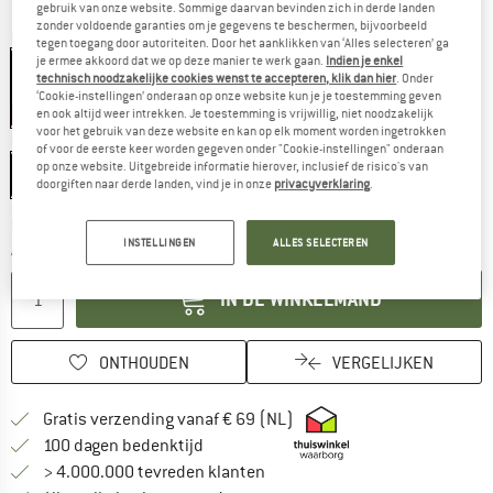
gebruik van onze website. Sommige daarvan bevinden zich in derde landen
zonder voldoende garanties om je gegevens te beschermen, bijvoorbeeld
Kleur:
Black / Orange / Brown
tegen toegang door autoriteiten. Door het aanklikken van ‘Alles selecteren’ ga
je ermee akkoord dat we op deze manier te werk gaan.
Indien je enkel
technisch noodzakelijke cookies wenst te accepteren, klik dan hier
. Onder
‘Cookie-instellingen’ onderaan op onze website kun je je toestemming geven
-20%
en ook altijd weer intrekken. Je toestemming is vrijwillig, niet noodzakelijk
voor het gebruik van deze website en kan op elk moment worden ingetrokken
Maat:
L
of voor de eerste keer worden gegeven onder "Cookie-instellingen" onderaan
op onze website. Uitgebreide informatie hierover, inclusief de risico's van
L
doorgiften naar derde landen, vind je in onze
privacyverklaring
.
De link wordt geopend in een infovak en bevat le
Levertijd: 3-5 werkdagen
INSTELLINGEN
ALLES SELECTEREN
Aantal:
IN DE WINKELMAND
ONTHOUDEN
VERGELIJKEN
Vind hier de verzendinform
Gratis verzending vanaf € 69 (NL)
Vind de betalingsinformatie hier! Opent
100 dagen bedenktijd
> 4.000.000 tevreden klanten