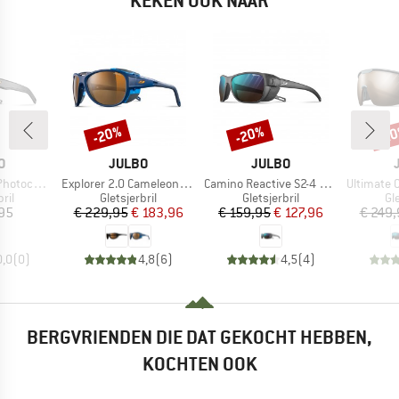
KEKEN OOK NAAR
-20%
-20%
-2
Korting
Korting
Kort
MERK
MERK
O
JULBO
JULBO
Artikel
Artikel
Artikel
romic S2-4
Explorer 2.0 Cameleon S2-4
Camino Reactive S2-4 (VLT 35-7%)
Ultimate Cover Re
groep
Productgroep
Productgroep
Pr
ril
Gletsjerbril
Gletsjerbril
Gle
ijs
Prijs
Verlaagde prijs
Prijs
Verlaagde prijs
,95
€ 229,95
€ 183,96
€ 159,95
€ 127,96
€ 249,
0,0
(
0
)
4,8
(
6
)
4,5
(
4
)
BERGVRIENDEN DIE DAT GEKOCHT HEBBEN,
KOCHTEN OOK