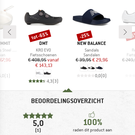
tot -65%
-25%
-1
Korting
Korting
Kort
MERK
MERK
UMMIT
DMT
NEW BALANCE
Artikel
Artikel
Ar
teel Pan
KR0 EVO
Sandals
R
groep
Productgroep
Productgroep
Prod
pan
Fietsschoenen
Sandalen
Fiet
ijs
rlaagde prijs
Prijs
Verlaagde prijs
Prijs
Verlaagde prijs
 67,96
€ 408,95
vanaf
€ 39,95
€ 29,96
€ 249
€ 143,13
5,0
(
1
)
0,0
(
0
)
4,3
(
3
)
BEOORDELINGSOVERZICHT
100%
5,0
(1)
raden dit product aan