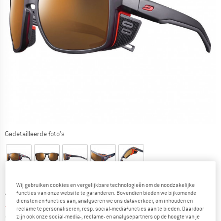
Gedetailleerde foto's
Wij gebruiken cookies en vergelijkbare technologieën om de noodzakelijke
Oorspronkelijke prijs :
Prijs:
€
224,95
functies van onze website te garanderen. Bovendien bieden we bijkomende
diensten en functies aan, analyseren we ons dataverkeer, om inhouden en
€
179,96
incl. BTW
reclame te personaliseren, resp. social-mediafuncties aan te bieden. Daardoor
Nederland. Informatie over de verzend
Gratis verzending
(NL)
zijn ook onze social-media-, reclame- en analysepartners op de hoogte van je