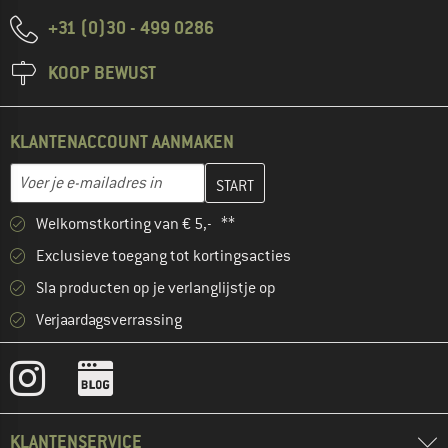
+31 (0)30 - 499 0286
KOOP BEWUST
KLANTENACCOUNT AANMAKEN
Vul je e-mailadres hier in en maak in de volgende stap je klanten
E-mailadres
Welkomstkorting van € 5,- **
Exclusieve toegang tot kortingsacties
Sla producten op je verlanglijstje op
Verjaardagsverrassing
KLANTENSERVICE