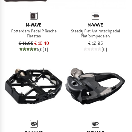
M-WAVE
M-WAVE
Rotterdam Pedal P Tasche
Steady Flat Antirutschpedal
Fietstas
Platformpedalen
€ 11,95
€ 10,40
€ 12,95
5,0
(1)
(0)