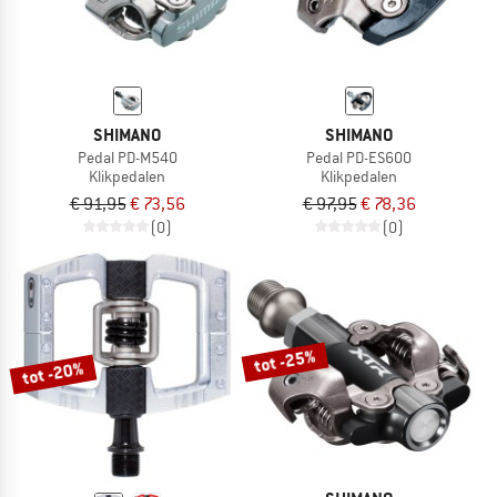
SHIMANO
SHIMANO
Pedal PD-M540
Pedal PD-ES600
Klikpedalen
Klikpedalen
€ 91,95
€ 73,56
€ 97,95
€ 78,36
(0)
(0)
tot -25%
tot -20%