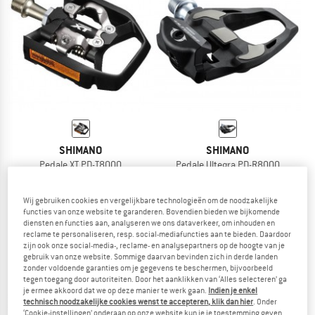
NAAR DE SALE
SHIMANO
SHIMANO
Pedale XT PD-T8000
Pedale Ultegra PD-R8000
Klikpedalen
Klikpedalen
€ 134,95
€ 164,95
Wij gebruiken cookies en vergelijkbare technologieën om de noodzakelijke
5,0
(1)
5,0
(1)
functies van onze website te garanderen. Bovendien bieden we bijkomende
diensten en functies aan, analyseren we ons dataverkeer, om inhouden en
reclame te personaliseren, resp. social-mediafuncties aan te bieden. Daardoor
zijn ook onze social-media-, reclame- en analysepartners op de hoogte van je
gebruik van onze website. Sommige daarvan bevinden zich in derde landen
zonder voldoende garanties om je gegevens te beschermen, bijvoorbeeld
tegen toegang door autoriteiten. Door het aanklikken van ‘Alles selecteren’ ga
je ermee akkoord dat we op deze manier te werk gaan.
Indien je enkel
technisch noodzakelijke cookies wenst te accepteren, klik dan hier
. Onder
‘Cookie-instellingen’ onderaan op onze website kun je je toestemming geven