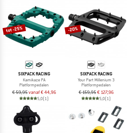
tot -25%
-20%
SIXPACK RACING
SIXPACK RACING
Kamikaze PA
Your Part Millenium 3
Platformpedalen
Platformpedalen
€ 59,95
vanaf € 44,96
€ 159,95
€ 127,96
5,0
(1)
5,0
(1)