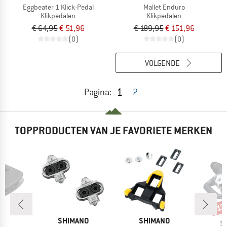
Eggbeater 1 Klick-Pedal
Mallet Enduro
Klikpedalen
Klikpedalen
€ 64,95
€ 51,96
€ 189,95
€ 151,96
(0)
(0)
VOLGENDE
1
Pagina:
2
TOPPRODUCTEN VAN JE FAVORIETE MERKEN
-13
Kort
MERK
MERK
SHIMANO
SHIMANO
M
N
S