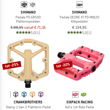
SHIMANO
SHIMANO
Pedale PD-GR500
Pedale DEORE XT PD-M8120
Platformpedalen
Klikpedalen
€ 88,95
vanaf € 71,16
€ 134,95
5,0
(1)
5,0
(1)
tot -25%
tot -20%
CRANKBROTHERS
SIXPACK RACING
Stamp 1 Gen 2 Plattform-Pedal
Kid's 1st Ride Pedal