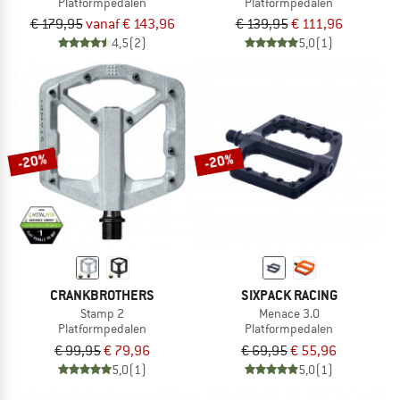
Platformpedalen
Platformpedalen
€ 179,95
vanaf € 143,96
€ 139,95
€ 111,96
4,5
(2)
5,0
(1)
-20%
-20%
CRANKBROTHERS
SIXPACK RACING
Stamp 2
Menace 3.0
Platformpedalen
Platformpedalen
€ 99,95
€ 79,96
€ 69,95
€ 55,96
5,0
(1)
5,0
(1)