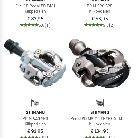
Click`R Pedal PD-T421
PD-M 520 SPD
Klikpedalen
Klikpedalen
€ 83,95
€ 56,95
5,0
(1)
5,0
(2)
SHIMANO
SHIMANO
PD-M 540 SPD
Pedal PD-M8100 DEORE XT MTB SPD oh
Klikpedalen
Klikpedalen
€ 91,95
€ 134,95
5,0
(1)
5,0
(1)