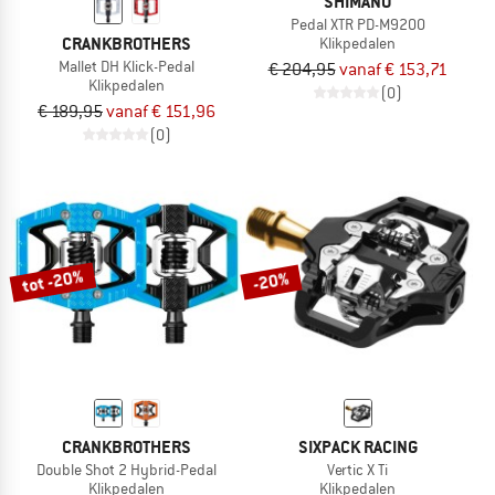
SHIMANO
Pedal XTR PD-M9200
CRANKBROTHERS
Klikpedalen
Mallet DH Klick-Pedal
€ 204,95
vanaf € 153,71
Klikpedalen
(0)
€ 189,95
vanaf € 151,96
(0)
tot -20%
-20%
CRANKBROTHERS
SIXPACK RACING
Double Shot 2 Hybrid-Pedal
Vertic X Ti
Klikpedalen
Klikpedalen