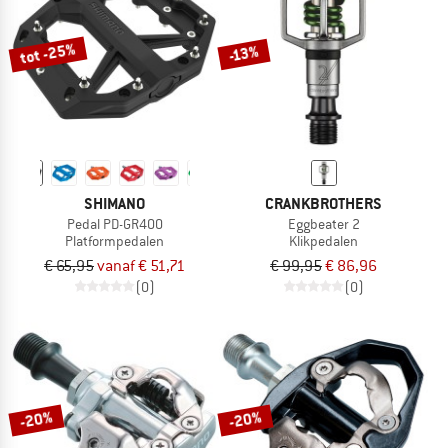
tot -25%
-13%
SHIMANO
CRANKBROTHERS
Pedal PD-GR400
Eggbeater 2
Platformpedalen
Klikpedalen
€ 65,95
vanaf € 51,71
€ 99,95
€ 86,96
(0)
(0)
-20%
-20%