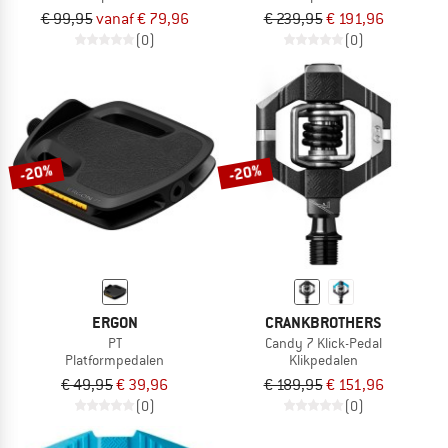
€ 99,95
vanaf € 79,96
€ 239,95
€ 191,96
(0)
(0)
-20%
-20%
ERGON
CRANKBROTHERS
PT
Candy 7 Klick-Pedal
Platformpedalen
Klikpedalen
€ 49,95
€ 39,96
€ 189,95
€ 151,96
(0)
(0)