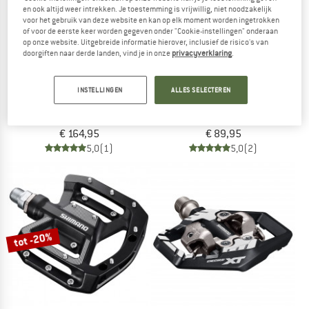
en ook altijd weer intrekken. Je toestemming is vrijwillig, niet noodzakelijk
voor het gebruik van deze website en kan op elk moment worden ingetrokken
of voor de eerste keer worden gegeven onder "Cookie-instellingen" onderaan
op onze website. Uitgebreide informatie hierover, inclusief de risico's van
doorgiften naar derde landen, vind je in onze
privacyverklaring
.
SHIMANO
SHIMANO
INSTELLINGEN
ALLES SELECTEREN
Pedal Saint PD-M821
Pedal PD-EH500
Klikpedalen
Klikpedalen
€ 164,95
€ 89,95
5,0
(1)
5,0
(2)
tot -20%