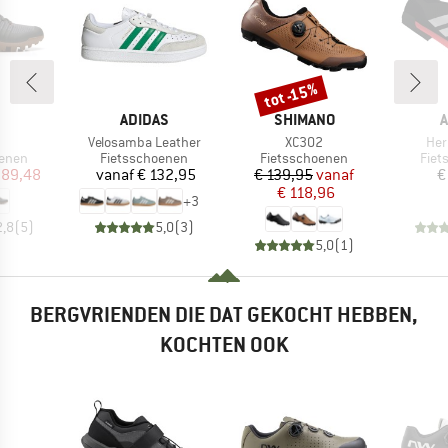
tot -15%
Korting
K
MERK
MERK
M
ADIDAS
SHIMANO
A
el
Artikel
Artikel
Arti
Velosamba Leather
XC302
Her
roep
Productgroep
Productgroep
Prod
oenen
Fietsschoenen
Fietsschoenen
Fiet
ijs
rlaagde prijs
Prijs
Prijs
Verlaagde prijs
 89,48
vanaf
€ 132,95
€ 139,95
vanaf
€
€ 118,96
+
3
2,8
(
5
)
5,0
(
3
)
5,0
(
1
)
BERGVRIENDEN DIE DAT GEKOCHT HEBBEN,
KOCHTEN OOK