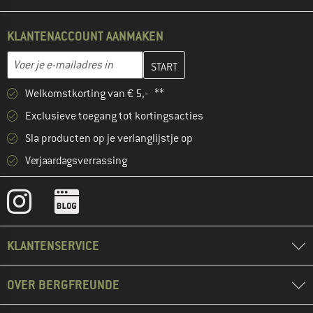
KLANTENACCOUNT AANMAKEN
Vul je e-mailadres hier in en maak in de volgende stap je klanten
E-mailadres
Welkomstkorting van € 5,- **
Exclusieve toegang tot kortingsacties
Sla producten op je verlanglijstje op
Verjaardagsverrassing
KLANTENSERVICE
OVER BERGFREUNDE