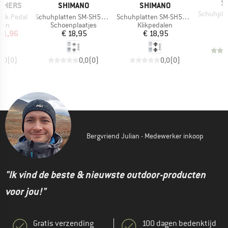
M
S
MERK
MERK
THERS
SHIMANO
SHIMANO
Artikel
Schuhplatte
Artikel
Artikel
ick-Pedal
Schuhplatten SM-SH56 SPD
Schuhplatten SM-SH51 SPD
€
groep
Productgroep
Productgroep
len
Schoenplaatjes
Klikpedalen
ijs
rlaagde prijs
Prijs
Prijs
 51,96
€ 18,95
€ 18,95
0,0
(
0
)
0,0
(
0
)
0,0
(
0
)
Bergvriend Julian - Medewerker inkoop
"Ik vind de beste & nieuwste outdoor-producten
voor jou!"
Gratis verzending
100 dagen bedenktijd