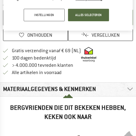
Aantal:
INSTELLINGEN
ALLES SELECTEREN
IN DE WINKELMAND
ONTHOUDEN
VERGELIJKEN
Vind hier de verzendinform
Gratis verzending vanaf € 69 (NL)
Vind de betalingsinformatie hier! Opent
100 dagen bedenktijd
> 4.000.000 tevreden klanten
Alle artikelen in voorraad
MATERIAALGEGEVENS & KENMERKEN
BERGVRIENDEN DIE DIT BEKEKEN HEBBEN,
KEKEN OOK NAAR