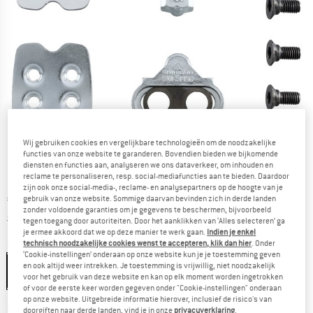
Wij gebruiken cookies en vergelijkbare technologieën om de noodzakelijke
functies van onze website te garanderen. Bovendien bieden we bijkomende
diensten en functies aan, analyseren we ons dataverkeer, om inhouden en
reclame te personaliseren, resp. social-mediafuncties aan te bieden. Daardoor
zijn ook onze social-media-, reclame- en analysepartners op de hoogte van je
Prijs:
€
18,95
gebruik van onze website. Sommige daarvan bevinden zich in derde landen
incl. BTW
zonder voldoende garanties om je gegevens te beschermen, bijvoorbeeld
Informatie over de verzendkosten. Opent in een infov
excl. Verzendkosten
tegen toegang door autoriteiten. Door het aanklikken van ‘Alles selecteren’ ga
je ermee akkoord dat we op deze manier te werk gaan.
Indien je enkel
technisch noodzakelijke cookies wenst te accepteren, klik dan hier
. Onder
Kleur:
Silver
‘Cookie-instellingen’ onderaan op onze website kun je je toestemming geven
en ook altijd weer intrekken. Je toestemming is vrijwillig, niet noodzakelijk
voor het gebruik van deze website en kan op elk moment worden ingetrokken
of voor de eerste keer worden gegeven onder "Cookie-instellingen" onderaan
op onze website. Uitgebreide informatie hierover, inclusief de risico's van
De link wordt geopend in een infovak en bevat le
Levertijd: 3-5 werkdagen
doorgiften naar derde landen, vind je in onze
privacyverklaring
.