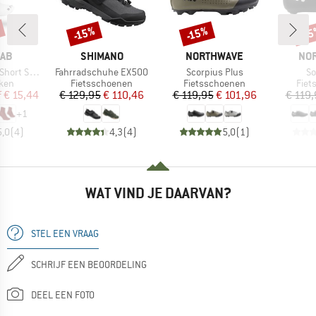
-15%
-15%
-1
Korting
Korting
Kort
MERK
MERK
ME
RAB
SHIMANO
NORTHWAVE
NO
Artikel
Artikel
Ar
ort Sock
Fahrradschuhe EX500
Scorpius Plus
So
groep
Productgroep
Productgroep
Prod
kken
Fietsschoenen
Fietsschoenen
Fiet
ijs
rlaagde prijs
Prijs
Verlaagde prijs
Prijs
Verlaagde prijs
f
€ 15,44
€ 129,95
€ 110,46
€ 119,95
€ 101,96
€ 119,
+
1
5,0
(
4
)
4,3
(
4
)
5,0
(
1
)
WAT VIND JE DAARVAN?
STEL EEN VRAAG
SCHRIJF EEN BEOORDELING
DEEL EEN FOTO