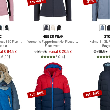
tot -65%
-35%
C
HEBER PEAK
STO
ece260 FlenSt. Zip Hoody
Women's PepperbushHe. Fleece Jacket
KalmarSt. 3L R
oodie
Fleecevest
Rege
af € 94,98
€ 59,95
vanaf € 20,98
€ 219,95
4,6
(20)
5,0
(4)
tot -60%
tot -50%