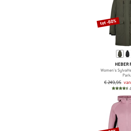
(2)
disana
(43)
Dynafit
tot -60%
(4)
E9
(15)
Ecoalf
(2)
Eivy
(1)
ELBSAND
(14)
Element
HEBER 
Women's SylvaHe
(3)
Elevenate
Park
(7)
Elkline
€ 249,95
van
(32)
Elvine
(9)
Endura
(11)
ENDURANCE
(20)
Engel
(3)
Evoc