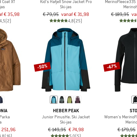
d Coat XT
Kid's Hafjell Snow Jacket Pro
MerinoFleece335 K
jas
Ski-jas
Merino
f € 35,98
€ 79,95
vanaf € 31,98
€ 189,95
va
4,5
(2)
4,8
(25)
-50%
-47%
NIA
HEBER PEAK
STO
Parka
Junior PinusHe. Ski Jacket
Women's MerinoFl
a
Ski-jas
Merin
 251,96
€ 149,95
€ 74,98
€ 179,95
4,8
(16)
5,0
(5)