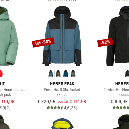
tot -50%
-52%
UT
HEBER PEAK
HEBER
ion Hooded Jacket
PinusHe. II Ski Jacket
TimberHe. Fle
ch jack
Ski-jas
Fleec
 119,96
€ 229,95
vanaf € 114,98
€ 109,95
5,0
(2)
4,6
(28)