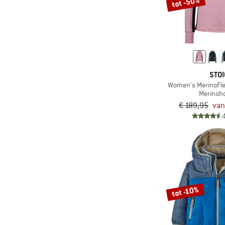
tot -50%
(2)
Exped
(2)
Filson
(14)
Finkid
(66)
Fjällräven
(1)
Flomax
STOI
Women's MerinoFle
(4)
FOX Racing
Merinoh
(6)
€ 189,95
van
Goldbergh
(21)
Gonso
(1)
GORE Wear
(12)
GOSOAKY
(5)
Grüezi Bag
(49)
Haglöfs
tot -10%
(9)
Halo
(1)
Halti