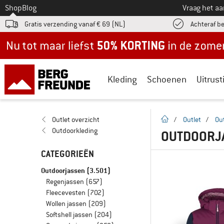
Naar
Shop
Blog
Vraag het a
Gratis verzending vanaf € 69 (NL)
Achteraf b
Nu tot maar liefst -50% in de zomersale!
Kleding
Schoenen
Uitrust
Startpagina
Outlet overzicht
/
Outlet
/
Ou
Outdoorkleding
OUTDOORJ
CATEGORIEËN
Outdoorjassen
(3.501)
Regenjassen
(657)
Fleecevesten
(702)
Wollen jassen
(209)
Softshell jassen
(204)