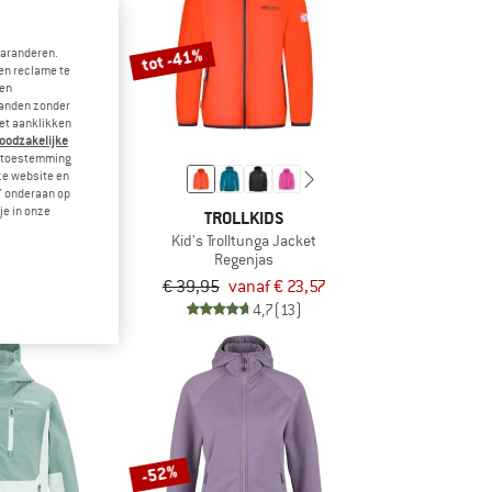
tot -41%
garanderen.
en reclame te
 en
landen zonder
et aanklikken
noodzakelijke
je toestemming
eze website en
" onderaan op
je in onze
KIDS
TROLLKIDS
sfjord Jacket
Kid's Trolltunga Jacket
evest
Regenjas
af € 29,47
€ 39,95
vanaf € 23,57
5,0
(4)
4,7
(13)
-52%