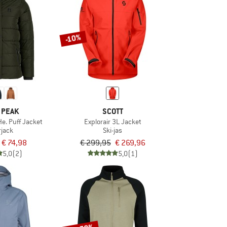
-10%
 PEAK
SCOTT
e. Puff Jacket
Explorair 3L Jacket
rjack
Ski-jas
€ 74,98
€ 299,95
€ 269,96
5,0
(2)
5,0
(1)