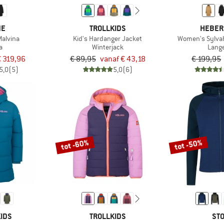
NE
TROLLKIDS
HEBER
alvina
Kid's Hardanger Jacket
Women's SylvaH
a
Winterjack
Lange
€ 319,96
€ 89,95
vanaf € 43,18
€ 199,95
5,0
(5)
5,0
(6)
tot -60%
tot -50%
IDS
TROLLKIDS
STO