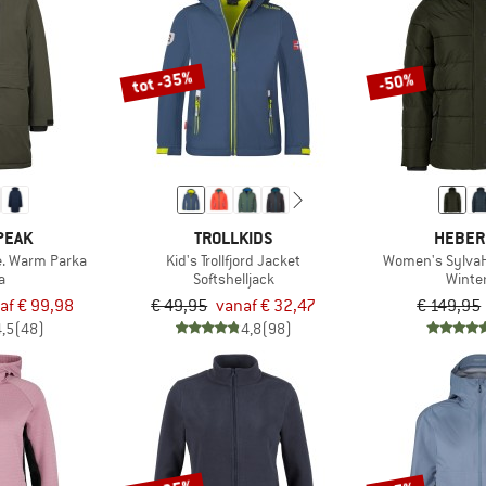
tot -35%
-50%
PEAK
TROLLKIDS
HEBER
. Warm Parka
Kid's Trollfjord Jacket
Women's SylvaH
a
Softshelljack
Winte
af € 99,98
€ 49,95
vanaf € 32,47
€ 149,95
4,5
(48)
4,8
(98)