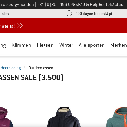
Bel ons op
an de bergvrienden
|
+31 (0)30 - 499 0286
FAQ & Help
Bestelstatus
vind de betalingsinformatie hier! Opent in een infovak
Vind de b
etalen
100 dagen bedenktijd
ing
Klimmen
Fietsen
Winter
Alle sporten
Merken
tdoorkleding
/
Outdoorjassen
ASSEN SALE
(3.500)