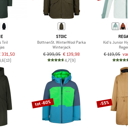
NE
STOIC
REGA
Tiril
BottnenSt. WinterWool Parka
Kid's Junior H
jas
Winterjack
Rege
€ 331,50
€ 399,95
€ 139,98
€ 119,95
va
4,6
(13)
4,7
(9)
tot -60%
-55%