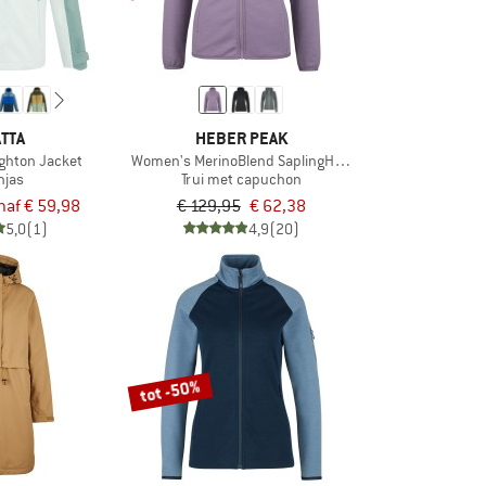
TTA
HEBER PEAK
ighton Jacket
Women's MerinoBlend SaplingHe. II Zip Hoody
njas
Trui met capuchon
naf € 59,98
€ 129,95
€ 62,38
5,0
(1)
4,9
(20)
tot -50%