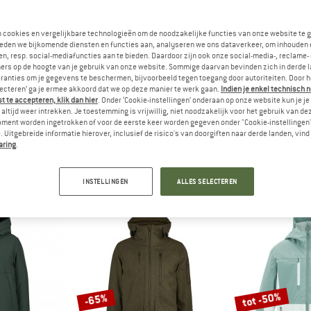
tot -41%
n cookies en vergelijkbare technologieën om de noodzakelijke functies van onze website te 
-30%
eden we bijkomende diensten en functies aan, analyseren we ons dataverkeer, om inhouden 
n, resp. social-mediafuncties aan te bieden. Daardoor zijn ook onze social-media-, reclame-
ers op de hoogte van je gebruik van onze website. Sommige daarvan bevinden zich in derde 
ranties om je gegevens te beschermen, bijvoorbeeld tegen toegang door autoriteiten. Door h
lecteren’ ga je ermee akkoord dat we op deze manier te werk gaan.
Indien je enkel technisch 
 te accepteren, klik dan hier
. Onder ‘Cookie-instellingen’ onderaan op onze website kun je 
altijd weer intrekken. Je toestemming is vrijwillig, niet noodzakelijk voor het gebruik van d
oment worden ingetrokken of voor de eerste keer worden gegeven onder "Cookie-instellingen
 Uitgebreide informatie hierover, inclusief de risico's van doorgiften naar derde landen, vind 
IDS
MAIER SPORTS
TROLL
aring
.
jord Jacket
Senne
Kid's Aurland
jack
Parka
Fleec
af € 31,48
€ 299,95
vanaf € 209,97
€ 49,95
van
INSTELLINGEN
ALLES SELECTEREN
4,9
(8)
4,5
(15)
tot -50%
-65%