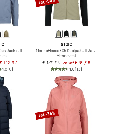
tot -50%
IC
STOIC
ain Jacket II
MerinoFleece335 KuolpaSt. II Jacket
njas
Merinovest
€ 142,97
€ 179,95
vanaf € 89,98
4,8
(6)
4,6
(13)
tot -35%