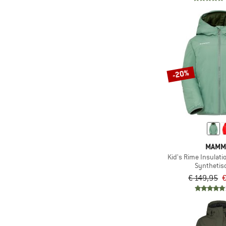
(29)
Color Kids
(99)
Columbia
(6)
Compressport
(11)
Cotopaxi
-20%
(17)
Craft
(16)
Craghoppers
(7)
Daehlie
(3)
Dale of Norway
(6)
DEDICATED
MAMM
(1)
Deerhunter
Kid's Rime Insulat
Synthetis
(7)
Descente
€ 149,95
€
(5)
Devold
(66)
Didriksons
(5)
dirtlej