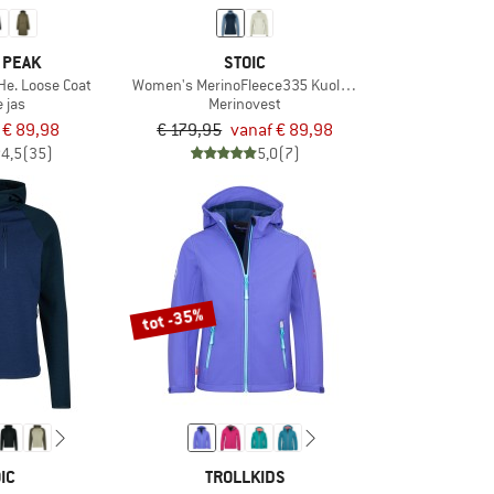
 PEAK
STOIC
e. Loose Coat
Women's MerinoFleece335 KuolpaSt. II Jacket
 jas
Merinovest
€ 89,98
€ 179,95
vanaf € 89,98
4,5
(35)
5,0
(7)
tot -35%
IC
TROLLKIDS