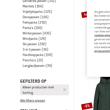
Gevoerde jassen
(352)
Mantels
(196)
Vrijetijdsjacks
(325)
tot -65%
Wij gebruike
Bovendien bi
Donsjassen
(136)
personalisere
Fietsjacks
(250)
analysepartn
Parka's
(230)
voldoende ga
van ‘Alles se
Winterjassen
(435)
cookies wenst
Windjacks
(174)
geven en ook 
kan op elk m
Ski jassen
(292)
onze website.
TROLLK
3-in-1-jassen
(36)
privacyverkl
Girl's Gryllef
Hardloopjacks
(159)
Winter
Poncho's
(23)
€ 89,95
van
Langlaufjassen
(39)
GEFILTERD OP
Alleen producten met
korting
Alle filters wissen
-5%