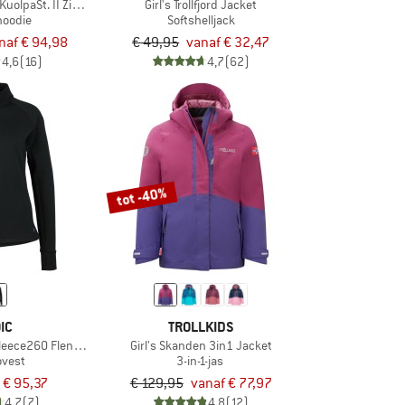
uolpaSt. II Zip Hoody
Girl's Trollfjord Jacket
hoodie
Softshelljack
naf € 94,98
€ 49,95
vanaf € 32,47
4,6
(16)
4,7
(62)
tot -40%
IC
TROLLKIDS
eece260 FlenSt. Jacket
Girl's Skanden 3in1 Jacket
ovest
3-in-1-jas
€ 95,37
€ 129,95
vanaf € 77,97
4,7
(7)
4,8
(12)