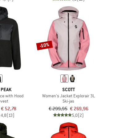
-10%
 PEAK
SCOTT
ece with Hood
Women's Jacket Explorair 3L
evest
Ski-jas
€ 52,78
€ 299,95
€ 269,96
4,8
(13)
5,0
(2)