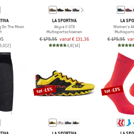
TIVA
LA SPORTIVA
LA SPO
g On The Moon
Akyra II GTX
Women's Ak
rt
Multisportschoenen
Multispor
95
€ 179,95
vanaf € 131,36
€ 179,95
van
5,0
(2)
4,8
(14)
tot -15%
tot -13%
TIVA
LA SPORTIVA
LA SPO