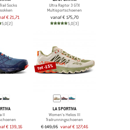
rail Socks
Ultra Raptor 3 GTX
psokken
Multisportschoenen
naf € 21,71
vanaf € 175,70
5,0
(2)
5,0
(3)
tot -15%
RTIVA
LA SPORTIVA
a II
Women's Helios III
tschoenen
Trailrunningschoenen
naf € 139,16
€ 149,95
vanaf € 127,46