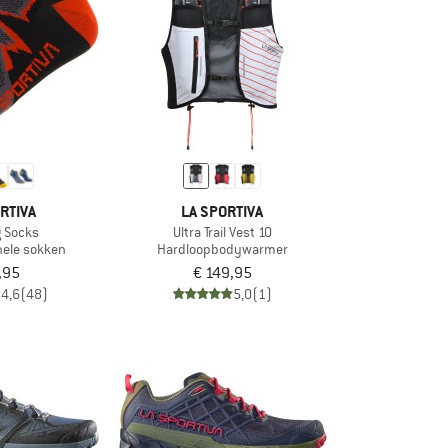
RTIVA
LA SPORTIVA
g Socks
Ultra Trail Vest 10
nele sokken
Hardloopbodywarmer
,95
€ 149,95
4,6
(48)
5,0
(1)