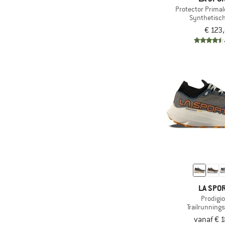
Protector Primal
Synthetisc
€ 123
LA SPOR
Prodigio
Trailrunnin
vanaf € 