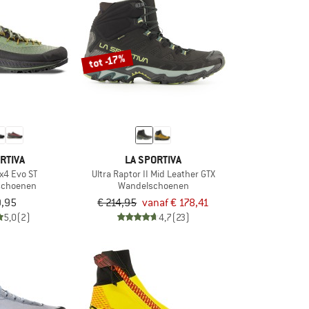
tot -17%
RTIVA
LA SPORTIVA
x4 Evo ST
Ultra Raptor II Mid Leather GTX
schoenen
Wandelschoenen
9,95
€ 214,95
vanaf € 178,41
5,0
(2)
4,7
(23)