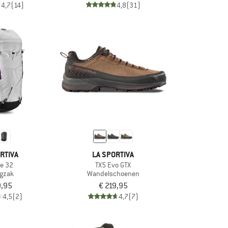
4,7
(14)
4,8
(31)
RTIVA
LA SPORTIVA
te 32
TX5 Evo GTX
ugzak
Wandelschoenen
9,95
€ 219,95
4,5
(2)
4,7
(7)