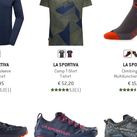
TIVA
LA SPORTIVA
LA SPO
sleeve
Comp T-Shirt
Climbin
irt
T-shirt
Multifunctio
95
€ 52,20
€ 15
5,0
(1)
5,0
(1)