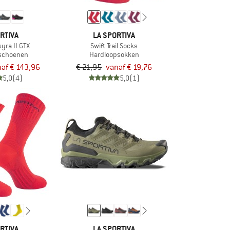
RTIVA
LA SPORTIVA
yra II GTX
Swift Trail Socks
tschoenen
Hardloopsokken
af € 143,96
€ 21,95
vanaf € 19,76
5,0
(4)
5,0
(1)
RTIVA
LA SPORTIVA