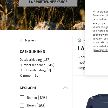
LA SPORTIVA MERKSHOP
Wij gebruike
Bovendien bi
personalisere
analysepartn
voldoende ga
van ‘Alles se
cookies wenst
geven en ook 
Startpagina
Merken
/
Merken
/
L
kan op elk m
LA SPORTI
onze website.
privacyverkl
CATEGORIEËN
Sinds meer dan 80 
Outdoorkleding
(127)
motto tot op de da
Outdoorschoenen
(145)
bergschoenen en k
Outdooruitrusting
(8)
Klimmen
(61)
GESLACHT
(176)
Dames
(193)
Heren