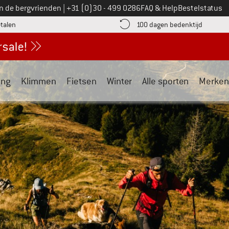
Bel ons op
an de bergvrienden
|
+31 (0)30 - 499 0286
FAQ & Help
Bestelstatus
vind de betalingsinformatie hier! Opent in een infovak
Vind de b
etalen
100 dagen bedenktijd
ing
Klimmen
Fietsen
Winter
Alle sporten
Merken