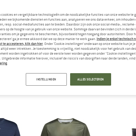
n cookies en vergelijkbare technologieën om de noodzakelijke functies van onze website te 
eden we bijkomende diensten en functies aan, analyseren we ons dataverkeer, om inhouden 
n, resp. social-mediafuncties aan te bieden. Daardoor zijn ook onze social-media-, reclame-
ers op de hoogte van je gebruik van onze website. Sommige daarvan bevinden zich in derde 
ranties om je gegevens te beschermen, bijvoorbeeld tegen toegang door autoriteiten. Door h
lecteren’ ga je ermee akkoord dat we op deze manier te werk gaan.
Indien je enkel technisch 
 te accepteren, klik dan hier
. Onder ‘Cookie-instellingen’ onderaan op onze website kun je 
altijd weer intrekken. Je toestemming is vrijwillig, niet noodzakelijk voor het gebruik van d
a Sportiva
oment worden ingetrokken of voor de eerste keer worden gegeven onder "Cookie-instellingen
VA: BERGLAARZEN, KLIMSCHOENEN EN K
 Uitgebreide informatie hierover, inclusief de risico's van doorgiften naar derde landen, vind 
aring
.
jaar maakt La Sportiva bergschoenen voor uiteenlopende doeleinden.
g van vandaag. Onder dit motto produceert La Sportiva de succesv
INSTELLINGEN
ALLES SELECTEREN
leding voor de hoogste eisen.
»Lees meer