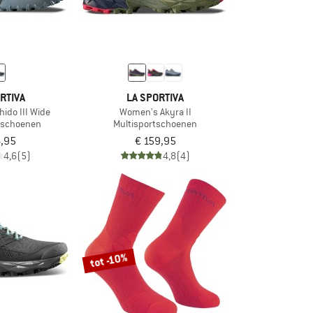
RTIVA
LA SPORTIVA
ido III Wide
Women's Akyra II
ngschoenen
Multisportschoenen
4,95
€ 159,95
4,6
(5)
4,8
(4)
tot -10%