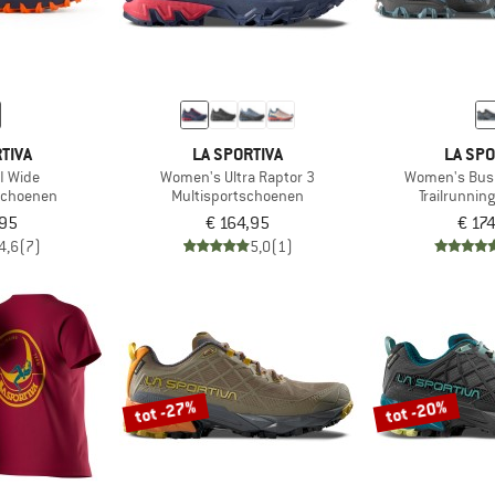
TIVA
LA SPORTIVA
LA SPO
I Wide
Women's Ultra Raptor 3
Women's Bush
gschoenen
Multisportschoenen
Trailrunni
,95
€ 164,95
€ 17
4,6
(7)
5,0
(1)
tot -27%
tot -20%