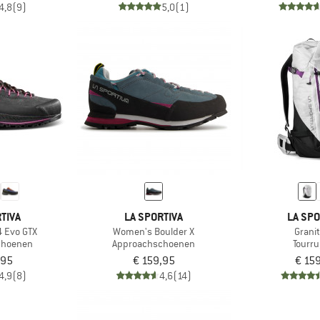
4,8
(9)
5,0
(1)
TIVA
LA SPORTIVA
LA SPO
 Evo GTX
Women's Boulder X
Grani
choenen
Approachschoenen
Tourr
,95
€ 159,95
€ 15
4,9
(8)
4,6
(14)