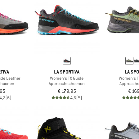
TIVA
LA SPORTIVA
LA SPO
ide Leather
Women's TX Guide
Women's T
choenen
Approachschoenen
Approach
,95
€ 179,95
€ 16
4,7
(6)
4,6
(5)