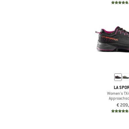
LA SPOR
Women's TX4
Approachs
€ 209