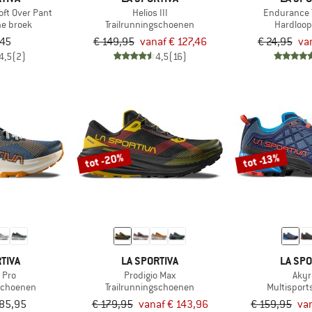
oft Over Pant
Helios III
Endurance T
he broek
Trailrunningschoenen
Hardloo
,45
€ 149,95
vanaf € 127,46
€ 24,95
va
4,5
(2)
4,5
(16)
tot -20%
tot -13%
TIVA
LA SPORTIVA
LA SPO
 Pro
Prodigio Max
Akyr
gschoenen
Trailrunningschoenen
Multispor
185,95
€ 179,95
vanaf € 143,96
€ 159,95
va