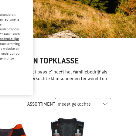
garanderen.
en reclame te
 en
landen zonder
et aanklikken
noodzakelijke
je toestemming
eze website en
" onderaan op
LEDING VAN TOPKLASSE
je in onze
 "Innovatie met passie" heeft het familiebedrijf als
olste en meest verkochte klimschoenen ter wereld en
ASSORTIMENT