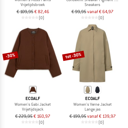
Vrijetijdsbroek
Sneakers
€ 109,95
€ 82,46
€ 99,95
vanaf € 64,97
(0)
(0)
tot -30%
-30%
ECOALF
ECOALF
Women's Gabi Jacket
Women's Verne Jacket
Vrijetijdsjack
Lange jas
€ 229,95
€ 160,97
€ 199,95
vanaf € 139,97
(0)
(0)