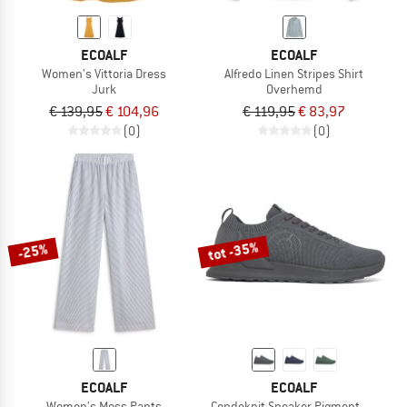
ECOALF
ECOALF
Women's Vittoria Dress
Alfredo Linen Stripes Shirt
Jurk
Overhemd
€ 139,95
€ 104,96
€ 119,95
€ 83,97
(0)
(0)
tot -35%
-25%
ECOALF
ECOALF
Women's Moss Pants
Condeknit Sneaker Pigment Dye