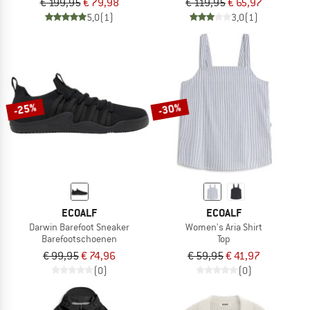
€ 199,95
€ 79,98
€ 119,95
€ 65,97
5,0
(1)
3,0
(1)
-25%
-30%
ECOALF
ECOALF
Darwin Barefoot Sneaker
Women's Aria Shirt
Barefootschoenen
Top
€ 99,95
€ 74,96
€ 59,95
€ 41,97
(0)
(0)