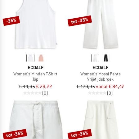
tot -35%
-35%
ECOALF
ECOALF
Women's Minden T-Shirt
Women's Mossi Pants
Top
Vrijetijdsbroek
€ 44,95
€ 29,22
€ 129,95
vanaf € 84,47
(0)
(0)
tot -35%
tot -35%