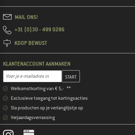
MAIL ONS!
+31 (0)30 - 499 0286
KOOP BEWUST
KLANTENACCOUNT AANMAKEN
Vul je e-mailadres hier in en maak in de volgende stap je klanten
Voer je e-mailadres in
Welkomstkorting van € 5,- **
Exclusieve toegang tot kortingsacties
Sla producten op je verlanglijstje op
Verjaardagsverrassing