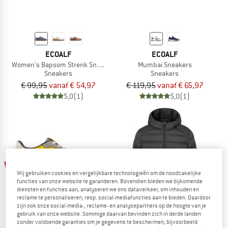
ECOALF
ECOALF
Women's Bapsom Strenk Sneaker
Mumbai Sneakers
Sneakers
Sneakers
€ 99,95
vanaf € 54,97
€ 119,95
vanaf € 65,97
5,0
(1)
5,0
(1)
tot -45%
-60%
Wij gebruiken cookies en vergelijkbare technologieën om de noodzakelijke
functies van onze website te garanderen. Bovendien bieden we bijkomende
diensten en functies aan, analyseren we ons dataverkeer, om inhouden en
reclame te personaliseren, resp. social-mediafuncties aan te bieden. Daardoor
zijn ook onze social-media-, reclame- en analysepartners op de hoogte van je
gebruik van onze website. Sommige daarvan bevinden zich in derde landen
zonder voldoende garanties om je gegevens te beschermen, bijvoorbeeld