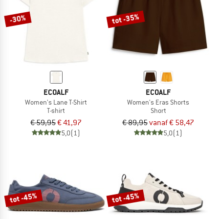
tot -35%
-30%
ECOALF
ECOALF
Women's Lane T-Shirt
Women's Eras Shorts
T-shirt
Short
€ 59,95
€ 41,97
€ 89,95
vanaf € 58,47
5,0
(1)
5,0
(1)
tot -45%
tot -45%