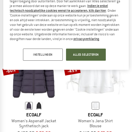
tegen toegang door autoriteiten. Door het aanklikken van ‘Alles selecteren’ ga
je ermee akkoord dat we op deze manier te werk gaan.
Indien je enkel
ECOALF
ECOALF
technisch noodzakelijke cookies wenst te accepteren, klik dan hier
. Onder
Uclaalf Sneakers
Aspenalf Jacket
‘Cookie-instellingen’ onderaan op onze website kun je je toestemming geven
Sneakers
Synthetisch jack
en ook altijd weer intrekken. Je toestemming is vrijwillig, niet noodzakelijk
€ 79,95
vanaf € 43,97
€ 199,95
€ 79,98
voor het gebruik van deze website en kan op elk moment worden ingetrokken
of voor de eerste keer worden gegeven onder "Cookie-instellingen" onderaan
4,0
(1)
4,7
(3)
op onze website. Uitgebreide informatie hierover, inclusief de risico's van
doorgiften naar derde landen, vind je in onze
privacyverklaring
.
INSTELLINGEN
ALLES SELECTEREN
-60%
-45%
ECOALF
ECOALF
Women's Aspenalf Jacket
Women's Jena Shirt
Synthetisch jack
Blouse