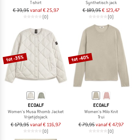
T-shirt
Synthetisch jack
€ 39,95
vanaf € 25,97
€ 189,95
€ 123,47
(0)
(0)
tot -35%
tot -40%
ECOALF
ECOALF
Women's Musa Rhomb Jacket
Women's Milo Knit
Vrijetijdsjack
Trui
€ 179,95
vanaf € 116,97
€ 79,95
vanaf € 47,97
(0)
(0)