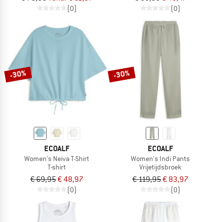
(0)
(0)
-30%
-30%
ECOALF
ECOALF
Women's Neiva T-Shirt
Women's Indi Pants
T-shirt
Vrijetijdsbroek
€ 69,95
€ 48,97
€ 119,95
€ 83,97
(0)
(0)