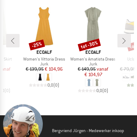
%
tot -30%
tot
-25%
Korting
Korting
Kort
MERK
MERK
M
LF
ECOALF
ECOALF
E
Artikel
Artikel
Artike
y Skirt
Women's Vittoria Dress
Women's Amatista Dress
Uclaa
uctgroep
Productgroep
Productgroep
P
Jurk
Jurk
S
ijs
rlaagde prijs
Prijs
Verlaagde prijs
Prijs
Verlaagde prijs
vanaf
€ 139,95
€ 104,96
€ 149,95
vanaf
€ 79,95
47
€ 104,97
0,0
(
0
)
0,0
(
0
)
0,0
(
0
)
Bergvriend Jürgen - Medewerker inkoop