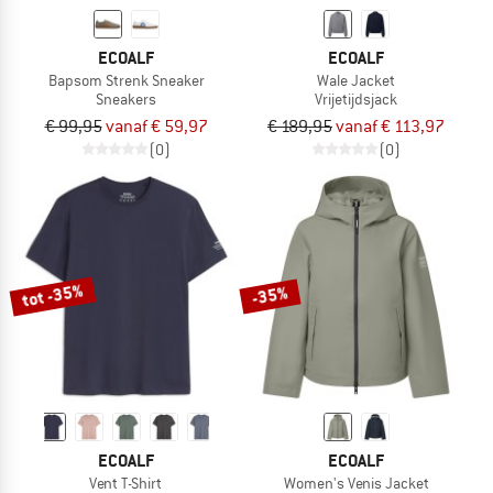
ECOALF
ECOALF
Bapsom Strenk Sneaker
Wale Jacket
Sneakers
Vrijetijdsjack
€ 99,95
vanaf € 59,97
€ 189,95
vanaf € 113,97
(0)
(0)
tot -35%
-35%
ECOALF
ECOALF
Vent T-Shirt
Women's Venis Jacket