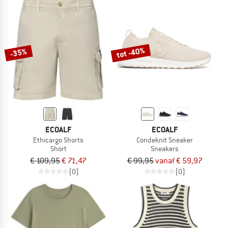
tot -40%
-35%
ECOALF
ECOALF
Ethicargo Shorts
Condeknit Sneaker
Short
Sneakers
€ 109,95
€ 71,47
€ 99,95
vanaf € 59,97
(0)
(0)