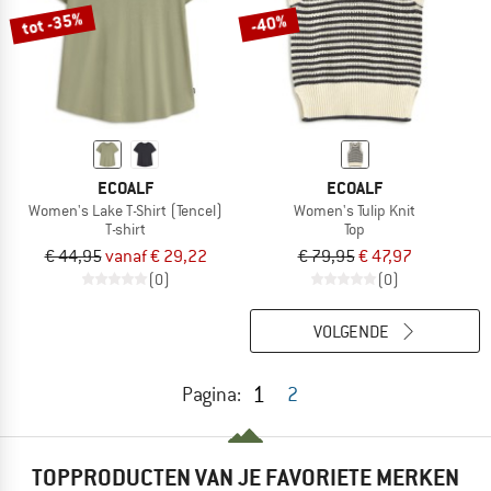
tot -35%
-40%
ECOALF
ECOALF
Women's Lake T-Shirt (Tencel)
Women's Tulip Knit
T-shirt
Top
€ 44,95
vanaf € 29,22
€ 79,95
€ 47,97
(0)
(0)
VOLGENDE
1
Pagina:
2
TOPPRODUCTEN VAN JE FAVORIETE MERKEN