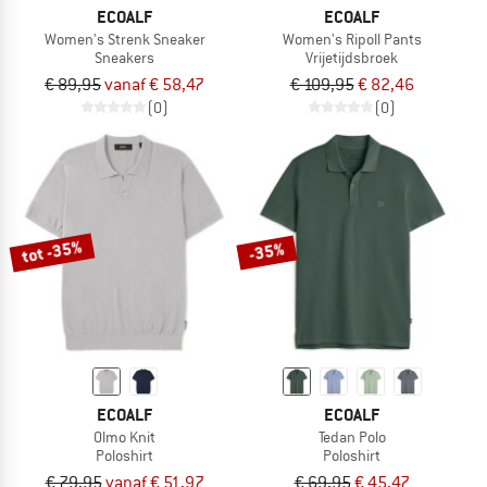
ECOALF
ECOALF
Women's Strenk Sneaker
Women's Ripoll Pants
Sneakers
Vrijetijdsbroek
€ 89,95
vanaf € 58,47
€ 109,95
€ 82,46
(0)
(0)
tot -35%
-35%
ECOALF
ECOALF
Olmo Knit
Tedan Polo
Poloshirt
Poloshirt
€ 79,95
vanaf € 51,97
€ 69,95
€ 45,47