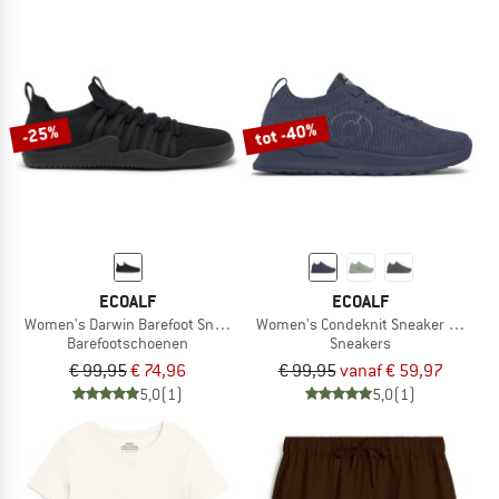
tot -40%
-25%
ECOALF
ECOALF
Women's Darwin Barefoot Sneaker
Women's Condeknit Sneaker Pigmen
Barefootschoenen
Sneakers
€ 99,95
€ 74,96
€ 99,95
vanaf € 59,97
5,0
(1)
5,0
(1)