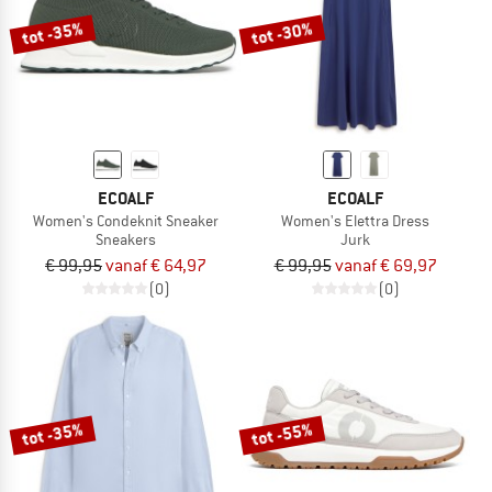
tot -35%
tot -30%
ECOALF
ECOALF
Women's Condeknit Sneaker
Women's Elettra Dress
Sneakers
Jurk
€ 99,95
vanaf € 64,97
€ 99,95
vanaf € 69,97
(0)
(0)
tot -35%
tot -55%