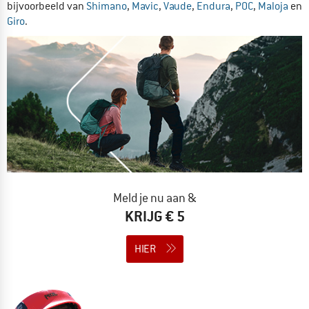
bijvoorbeeld van
Shimano
,
Mavic
,
Vaude
,
Endura
,
POC
,
Maloja
en
Giro
.
Meld je nu aan &
KRIJG € 5
HIER