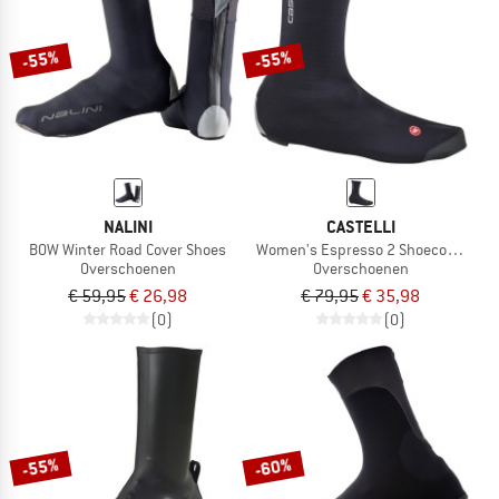
-55%
-55%
NALINI
CASTELLI
B0W Winter Road Cover Shoes
Women's Espresso 2 Shoecover
Overschoenen
Overschoenen
€ 59,95
€ 26,98
€ 79,95
€ 35,98
(0)
(0)
-55%
-60%