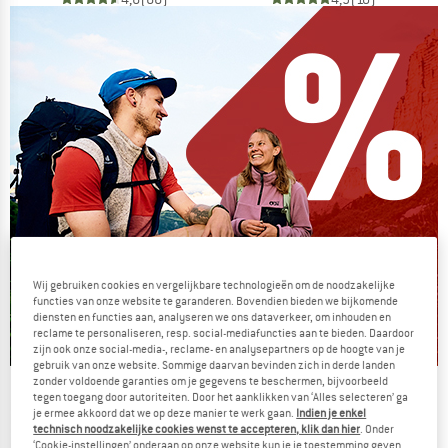
Wij gebruiken cookies en vergelijkbare technologieën om de noodzakelijke
functies van onze website te garanderen. Bovendien bieden we bijkomende
diensten en functies aan, analyseren we ons dataverkeer, om inhouden en
reclame te personaliseren, resp. social-mediafuncties aan te bieden. Daardoor
zijn ook onze social-media-, reclame- en analysepartners op de hoogte van je
gebruik van onze website. Sommige daarvan bevinden zich in derde landen
zonder voldoende garanties om je gegevens te beschermen, bijvoorbeeld
De zomersale gaat verder
tegen toegang door autoriteiten. Door het aanklikken van ‘Alles selecteren’ ga
je ermee akkoord dat we op deze manier te werk gaan.
Indien je enkel
NU TOT MAAR LIEFST -50%
technisch noodzakelijke cookies wenst te accepteren, klik dan hier
. Onder
‘Cookie-instellingen’ onderaan op onze website kun je je toestemming geven