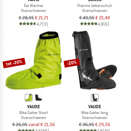
Toe Warmer
Thermo Ueberschuh
Overschoenen
Overschoenen
€ 28,95
€ 21,71
€ 49,95
€ 23,48
4,7
(3)
4,8
(6)
tot -20%
-20%
VAUDE
VAUDE
Bike Gaiter Short
Bike Gaiter long
Overschoenen
Overschoenen
€ 26,95
vanaf € 21,56
€ 36,95
€ 29,56
4,6
(66)
4,9
(10)