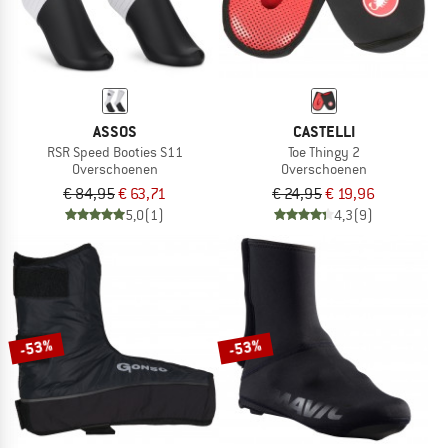
ASSOS
CASTELLI
RSR Speed Booties S11
Toe Thingy 2
Overschoenen
Overschoenen
€ 84,95
€ 63,71
€ 24,95
€ 19,96
5,0
(1)
4,3
(9)
-53%
-53%