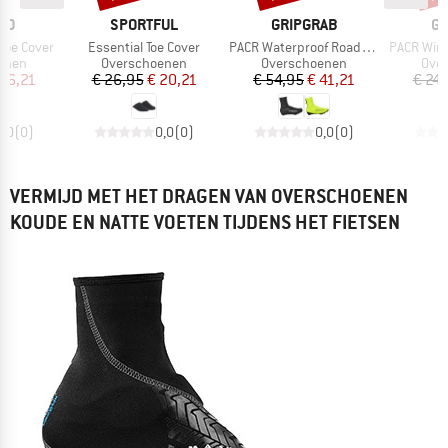
MERK
MERK
M
NO
SPORTFUL
GRIPGRAB
GR
Artikel
Artikel
Artikel
hoe Cover
Essential Toe Cover
PACR Waterproof Road Shoe Covers
PACR Windpr
roep
Productgroep
Productgroep
Prod
enen
Overschoenen
Overschoenen
Ove
ijs
rlaagde prijs
Prijs
Verlaagde prijs
Prijs
Verlaagde prijs
56,21
€ 26,95
€ 20,21
€ 54,95
€ 41,21
€ 24
0,0
(
0
)
0,0
(
0
)
0,0
(
0
)
VERMIJD MET HET DRAGEN VAN OVERSCHOENEN
KOUDE EN NATTE VOETEN TIJDENS HET FIETSEN