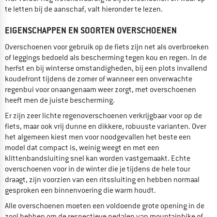
te letten bij de aanschaf, valt hieronder te lezen.
EIGENSCHAPPEN EN SOORTEN OVERSCHOENEN
Overschoenen voor gebruik op de fiets zijn net als overbroeken
of leggings bedoeld als bescherming tegen kou en regen. In de
herfst en bij winterse omstandigheden, bij een plots invallend
koudefront tijdens de zomer of wanneer een onverwachte
regenbui voor onaangenaam weer zorgt, met overschoenen
heeft men de juiste bescherming.
Er zijn zeer lichte regenoverschoenen verkrijgbaar voor op de
fiets, maar ook vrij dunne en dikkere, robuuste varianten. Over
het algemeen kiest men voor noodgevallen het beste een
model dat compact is, weinig weegt en met een
klittenbandsluiting snel kan worden vastgemaakt. Echte
overschoenen voor in de winter die je tijdens de hele tour
draagt, zijn voorzien van een ritssluiting en hebben normaal
gesproken een binnenvoering die warm houdt.
Alle overschoenen moeten een voldoende grote opening in de
zool hebben om de respectieve pedalen van mountainbike of