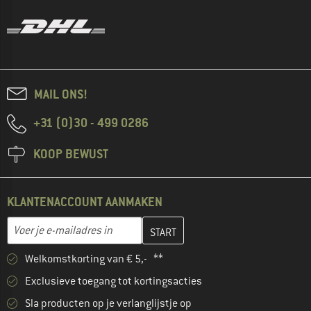
MAIL ONS!
+31 (0)30 - 499 0286
KOOP BEWUST
KLANTENACCOUNT AANMAKEN
Vul je e-mailadres hier in en maak in de volgende stap je klanten
E-mailadres
Welkomstkorting van € 5,- **
Exclusieve toegang tot kortingsacties
Sla producten op je verlanglijstje op