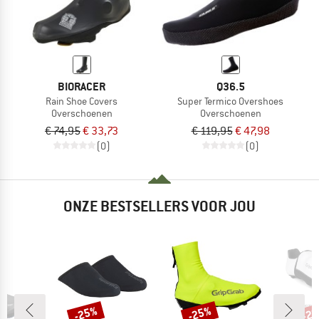
BIORACER
Q36.5
Rain Shoe Covers
Super Termico Overshoes
Overschoenen
Overschoenen
€ 74,95
€ 33,73
€ 119,95
€ 47,98
(0)
(0)
ONZE BESTSELLERS VOOR JOU
-25%
-25%
-2
Korting
Korting
Kort