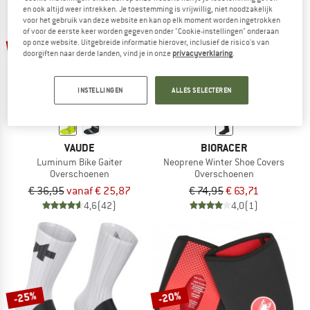
en ook altijd weer intrekken. Je toestemming is vrijwillig, niet noodzakelijk
NAAR DE SALE
voor het gebruik van deze website en kan op elk moment worden ingetrokken
of voor de eerste keer worden gegeven onder "Cookie-instellingen" onderaan
tot -30%
-15%
op onze website. Uitgebreide informatie hierover, inclusief de risico's van
doorgiften naar derde landen, vind je in onze
privacyverklaring
.
INSTELLINGEN
ALLES SELECTEREN
VAUDE
BIORACER
Luminum Bike Gaiter
Neoprene Winter Shoe Covers
Overschoenen
Overschoenen
€ 36,95
vanaf € 25,87
€ 74,95
€ 63,71
4,6
(42)
4,0
(1)
-25%
-20%