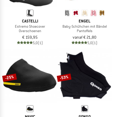
CASTELLI
ENGEL
Estremo Shoecover
Baby-Schühchen mit Bändel
Overschoenen
Pantoffels
€ 159,95
vanaf € 21,80
5,0
(1)
5,0
(1)
-25%
-53%
MAVIC
GONSO