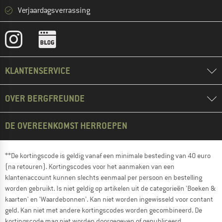
Verjaardagsverrassing
KLANTENSERVICE
OVER BERGFREUNDE
DE OVEREENKOMST HERROEPEN
**De kortingscode is geldig vanaf een minimale besteding van 40 euro
(na retouren). Kortingscodes voor het aanmaken van een
klantenaccount kunnen slechts eenmaal per persoon en bestelling
worden gebruikt. Is niet geldig op artikelen uit de categorieën 'Boeken &
kaarten' en 'Waardebonnen'. Kan niet worden ingewisseld voor contant
geld. Kan niet met andere kortingscodes worden gecombineerd. De
kortingscode mag niet worden doorgegeven of gepubliceerd.