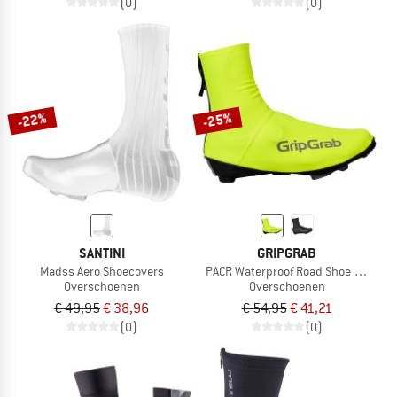
(0)
(0)
-22%
-25%
SANTINI
GRIPGRAB
Madss Aero Shoecovers
PACR Waterproof Road Shoe Covers
Overschoenen
Overschoenen
€ 49,95
€ 38,96
€ 54,95
€ 41,21
(0)
(0)