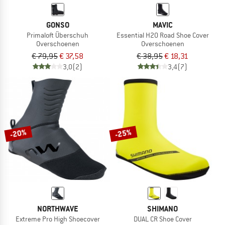
GONSO
MAVIC
Primaloft Überschuh
Essential H20 Road Shoe Cover
Overschoenen
Overschoenen
€ 79,95
€ 37,58
€ 38,95
€ 18,31
3,0
(2)
3,4
(7)
-20%
-25%
NORTHWAVE
SHIMANO
Extreme Pro High Shoecover
DUAL CR Shoe Cover