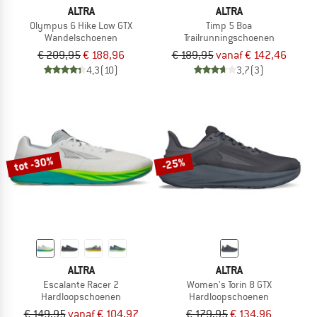
ALTRA
ALTRA
Olympus 6 Hike Low GTX
Timp 5 Boa
Wandelschoenen
Trailrunningschoenen
€ 209,95
€ 188,96
€ 189,95
vanaf € 142,46
4,3
(10)
3,7
(3)
tot -30%
-25%
ALTRA
ALTRA
Escalante Racer 2
Women's Torin 8 GTX
Hardloopschoenen
Hardloopschoenen
€ 149,95
vanaf € 104,97
€ 179,95
€ 134,96