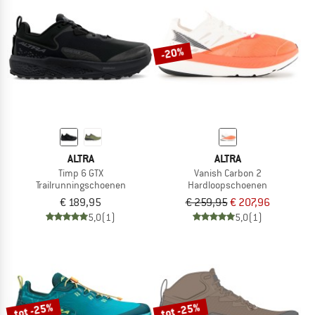
-20%
ALTRA
ALTRA
Timp 6 GTX
Vanish Carbon 2
Trailrunningschoenen
Hardloopschoenen
€ 189,95
€ 259,95
€ 207,96
5,0
(1)
5,0
(1)
tot -25%
tot -25%