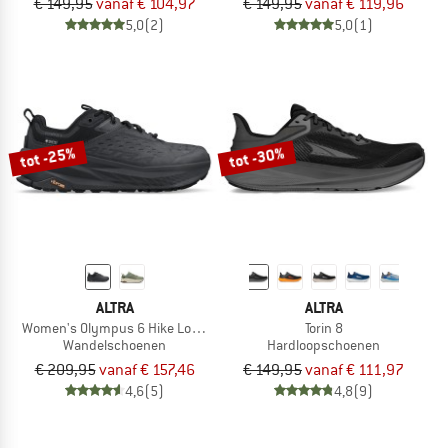
€ 149,95
vanaf € 104,97
€ 149,95
vanaf € 119,96
5,0
(2)
5,0
(1)
tot -25%
tot -30%
ALTRA
ALTRA
Women's Olympus 6 Hike Low GTX
Torin 8
Wandelschoenen
Hardloopschoenen
€ 209,95
vanaf € 157,46
€ 149,95
vanaf € 111,97
4,6
(5)
4,8
(9)