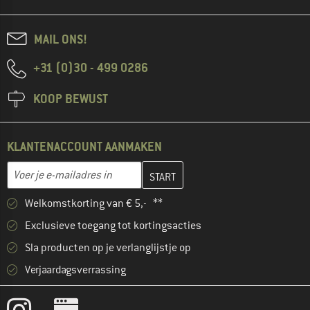
MAIL ONS!
+31 (0)30 - 499 0286
KOOP BEWUST
KLANTENACCOUNT AANMAKEN
Vul je e-mailadres hier in en maak in de volgende stap je klanten
E-mailadres
Welkomstkorting van € 5,- **
Exclusieve toegang tot kortingsacties
Sla producten op je verlanglijstje op
Verjaardagsverrassing