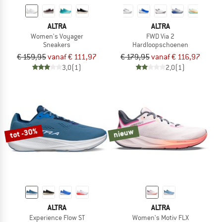
ALTRA
ALTRA
Women's Voyager
FWD Via 2
Sneakers
Hardloopschoenen
€ 159,95
vanaf € 111,97
€ 179,95
vanaf € 116,97
3,0
(1)
2,0
(1)
tot -30%
nieuw
ALTRA
ALTRA
Experience Flow ST
Women's Motiv FLX