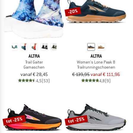
-20%
ALTRA
ALTRA
Trail Gaiter
Women's Lone Peak 8
Gamaschen
Trailrunningschoenen
vanaf € 28,45
€ 139,95
vanaf € 111,96
4,5
(53)
4,8
(9)
tot -25%
tot -25%