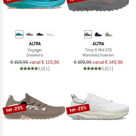
ALTRA
ALTRA
Voyager
Timp 6 Mid GTX
Sneakers
Wandelschoenen
€ 159,95
vanaf € 119,96
€ 199,95
vanaf € 149,96
5,0
(1)
5,0
(1)
tot -25%
tot -25%