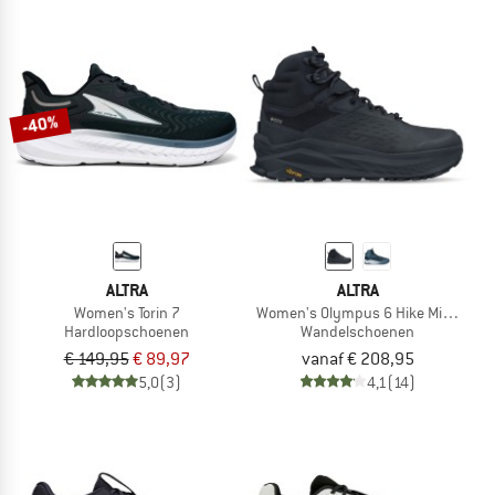
-40%
ALTRA
ALTRA
Women's Torin 7
Women's Olympus 6 Hike Mid GTX
Hardloopschoenen
Wandelschoenen
€ 149,95
€ 89,97
vanaf € 208,95
5,0
(3)
4,1
(14)