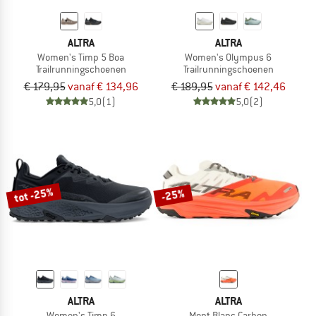
ALTRA
ALTRA
Women's Timp 5 Boa
Women's Olympus 6
Trailrunningschoenen
Trailrunningschoenen
€ 179,95
vanaf € 134,96
€ 189,95
vanaf € 142,46
5,0
(1)
5,0
(2)
tot -25%
-25%
ALTRA
ALTRA
Women's Timp 6
Mont Blanc Carbon