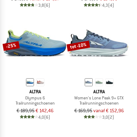
3,8
(6)
4,3
(4)
tot -10%
-25%
ALTRA
ALTRA
Olympus 6
Women's Lone Peak 9+ GTX
Trailrunningschoenen
Trailrunningschoenen
€ 189,95
€ 142,46
€ 169,95
vanaf € 152,96
4,0
(6)
3,0
(2)