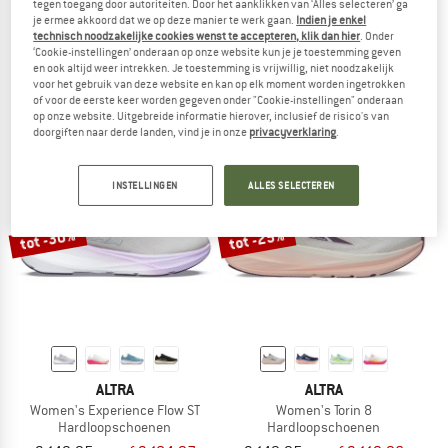
tegen toegang door autoriteiten. Door het aanklikken van ‘Alles selecteren’ ga
je ermee akkoord dat we op deze manier te werk gaan.
Indien je enkel
ALTRA
ALTRA
technisch noodzakelijke cookies wenst te accepteren, klik dan hier
. Onder
Women's Experience Wild 3+
Escalante 4
‘Cookie-instellingen’ onderaan op onze website kun je je toestemming geven
Trailrunningschoenen
Hardloopschoenen
en ook altijd weer intrekken. Je toestemming is vrijwillig, niet noodzakelijk
€ 149,95
vanaf € 112,46
€ 139,95
€ 107,76
voor het gebruik van deze website en kan op elk moment worden ingetrokken
of voor de eerste keer worden gegeven onder "Cookie-instellingen" onderaan
5,0
(1)
4,5
(17)
op onze website. Uitgebreide informatie hierover, inclusief de risico's van
doorgiften naar derde landen, vind je in onze
privacyverklaring
.
INSTELLINGEN
ALLES SELECTEREN
tot -30%
tot -25%
ALTRA
ALTRA
Women's Experience Flow ST
Women's Torin 8
Hardloopschoenen
Hardloopschoenen