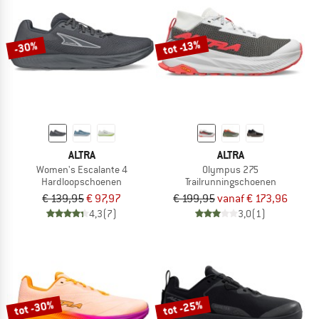
tot -13%
-30%
ALTRA
ALTRA
Women's Escalante 4
Olympus 275
Hardloopschoenen
Trailrunningschoenen
€ 139,95
€ 97,97
€ 199,95
vanaf € 173,96
4,3
(7)
3,0
(1)
tot -30%
tot -25%