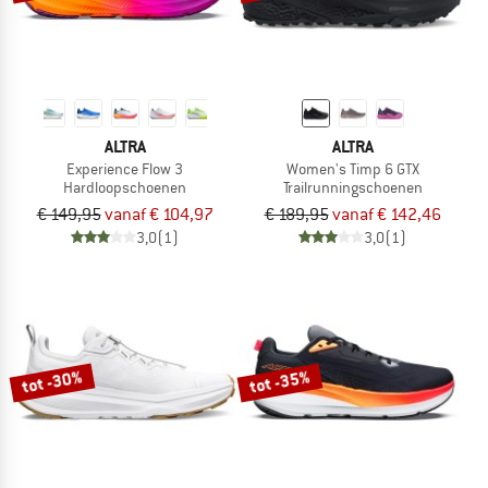
ALTRA
ALTRA
Experience Flow 3
Women's Timp 6 GTX
Hardloopschoenen
Trailrunningschoenen
€ 149,95
vanaf € 104,97
€ 189,95
vanaf € 142,46
3,0
(1)
3,0
(1)
tot -30%
tot -35%