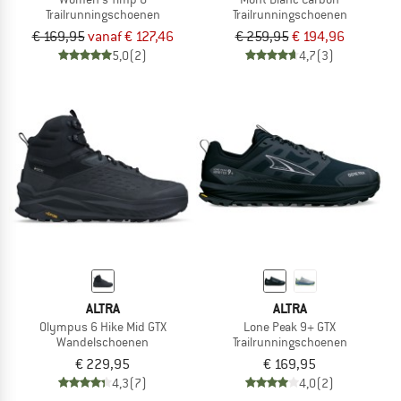
Trailrunningschoenen
Trailrunningschoenen
€ 169,95
vanaf € 127,46
€ 259,95
€ 194,96
5,0
(2)
4,7
(3)
ALTRA
ALTRA
Olympus 6 Hike Mid GTX
Lone Peak 9+ GTX
Wandelschoenen
Trailrunningschoenen
€ 229,95
€ 169,95
4,3
(7)
4,0
(2)