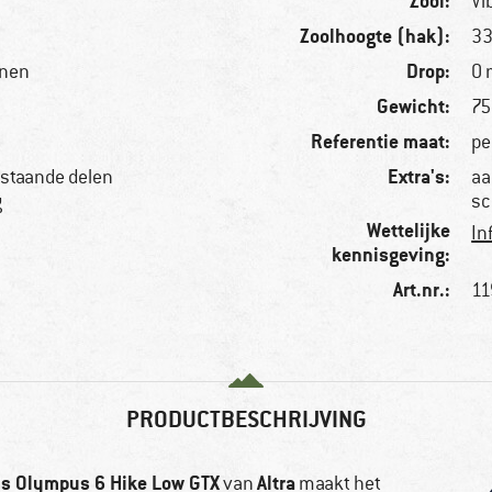
Zool:
Vi
Zoolhoogte (hak):
3
Drop:
enen
0
Gewicht:
75
Referentie maat:
pe
Extra's:
bestaande delen
aa
g
sc
Wettelijke
In
kennisgeving:
Art.nr.:
11
PRODUCTBESCHRIJVING
s Olympus 6 Hike Low GTX
Altra
van
maakt het