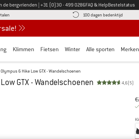
Bel ons op
an de bergvrienden
|
+31 (0)30 - 499 0286
FAQ & Help
Bestelstatus
vind de betalingsinformatie hier! Opent in een infovak
Vind de b
etalen
100 dagen bedenktijd
ing
Klimmen
Fietsen
Winter
Alle sporten
Merken
Olympus 6 Hike Low GTX - Wandelschoenen
 Low GTX - Wandelschoenen
4,6
(5)
Oo
Pr
€
Kl