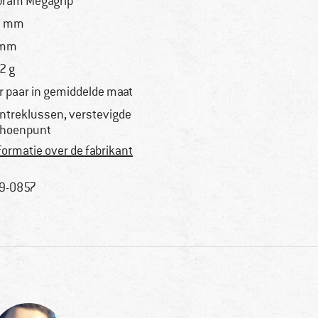
bram Megagrip
3 mm
 mm
2 g
r paar in gemiddelde maat
ntreklussen, verstevigde
hoenpunt
formatie over de fabrikant
9-0857