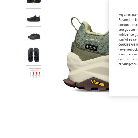
Wij gebruike
Bovendien bi
personalisere
analysepartn
voldoende ga
van ‘Alles se
cookies wenst
geven en ook 
kan op elk m
onze website.
privacyverkl