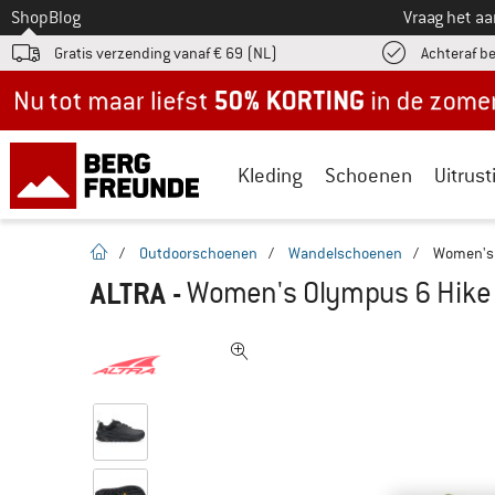
Naar
Shop
Blog
Vraag het a
Gratis verzending vanaf € 69 (NL)
Achteraf b
Nu tot maar liefst -50% in de zomersale!
Kleding
Schoenen
Uitrust
Startpagina
/
Outdoorschoenen
/
Wandelschoenen
/
Women's 
ALTRA
-
Women's Olympus 6 Hike