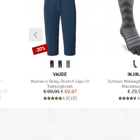
-30%
Korting
MERK
MERK
VAUDE
INJIN
Artikel
Artikel
nt
Women's Farley Stretch Capri III
Outdoor Midweig
p
Productgroep
Productg
Trekkingbroek
Wandelso
de prijs
Prijs
Verlaagde prijs
Pr
1,72
€ 99,95
€ 69,97
€ 29,
)
4,9
(
18
)
4