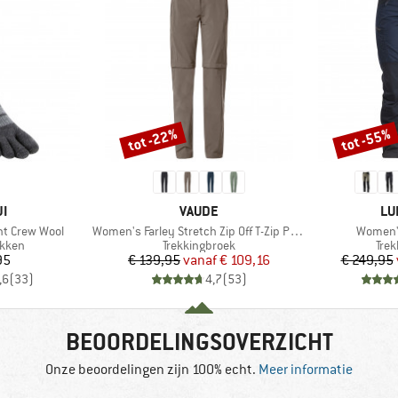
tot -22%
tot -55%
Korting
Korting
MERK
ME
JI
VAUDE
LU
Artikel
Artikel
ht Crew Wool
Women's Farley Stretch Zip Off T-Zip Pants II
Women'
roep
Productgroep
Pro
kken
Trekkingbroek
Tre
ijs
Prijs
Verlaagde prijs
95
€ 139,95
vanaf
€ 109,16
€ 249,95
,6
(
33
)
4,7
(
53
)
BEOORDELINGSOVERZICHT
Onze beoordelingen zijn 100% echt.
Meer informatie