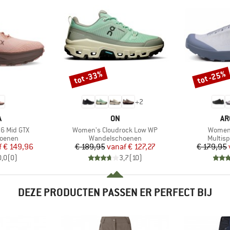
tot -33%
tot -25%
Korting
Korting
+
2
K
MERK
ME
A
ON
AR
Artikel
Artikel
6 Mid GTX
Women's Cloudrock Low WP
Women'
ep
Productgroep
Produc
oenen
Wandelschoenen
Multis
ijs
rlaagde prijs
Prijs
Verlaagde prijs
f
€ 149,96
€ 189,95
vanaf
€ 127,27
€ 179,95
0,0
(
0
)
3,7
(
10
)
DEZE PRODUCTEN PASSEN ER PERFECT BIJ