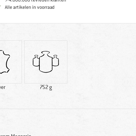
> 4.000.000 tevreden klanten
Alle artikelen in voorraad
eer
752 g