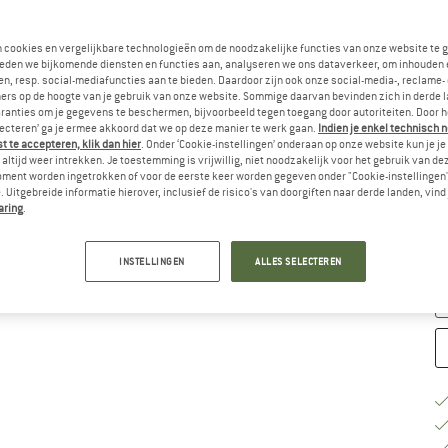
Ki
n cookies en vergelijkbare technologieën om de noodzakelijke functies van onze website te 
eden we bijkomende diensten en functies aan, analyseren we ons dataverkeer, om inhouden 
n, resp. social-mediafuncties aan te bieden. Daardoor zijn ook onze social-media-, reclame-
ers op de hoogte van je gebruik van onze website. Sommige daarvan bevinden zich in derde 
ranties om je gegevens te beschermen, bijvoorbeeld tegen toegang door autoriteiten. Door h
lecteren’ ga je ermee akkoord dat we op deze manier te werk gaan.
Indien je enkel technisch 
 te accepteren, klik dan hier
. Onder ‘Cookie-instellingen’ onderaan op onze website kun je 
altijd weer intrekken. Je toestemming is vrijwillig, niet noodzakelijk voor het gebruik van d
oment worden ingetrokken of voor de eerste keer worden gegeven onder "Cookie-instellingen
M
 Uitgebreide informatie hierover, inclusief de risico's van doorgiften naar derde landen, vind 
aring
.
Le
Aa
INSTELLINGEN
ALLES SELECTEREN