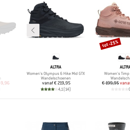
tot -25%
Korting
MERK
MER
ALTRA
ALTR
Artikel
Artikel
Women's Olympus 6 Hike Mid GTX
Women's Timp 
Productgroep
Productgro
n
Wandelschoenen
Wandelsch
de prijs
Prijs
Pr
Ve
49,96
vanaf
€ 219,95
€ 199,95
vana
)
4,1
(
14
)