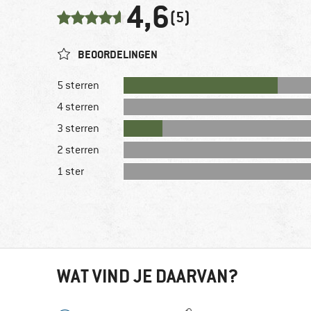
4,6
(5)
BEOORDELINGEN
5 sterren
4 sterren
3 sterren
2 sterren
1 ster
WAT VIND JE DAARVAN?