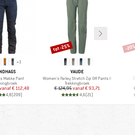
tot -25%
-20
Korting
Korti
+
1
RK
MERK
NDHAGS
VAUDE
Artikel
A
s Makke Pant
Women's Farley Stretch Zip Off Pants II
E
ductgroep
Productgroep
kkingbroek
Trekkingbroek
Prijs
Verlaagde prijs
Prijs
Verlaagde prijs
vanaf
€ 112,48
€ 124,95
vanaf
€ 93,71
4,8
(
209
)
4,6
(
21
)