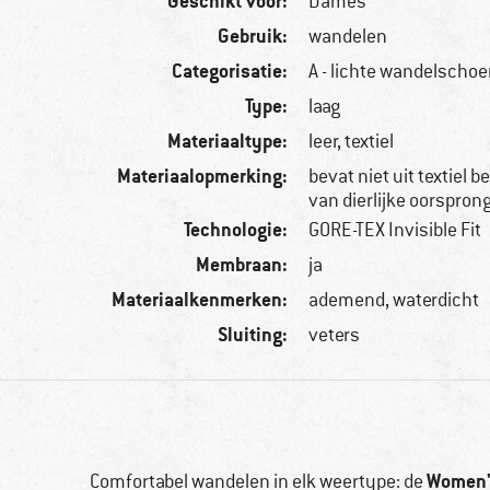
Geschikt voor:
Dames
Gebruik:
wandelen
Categorisatie:
A - lichte wandelscho
Type:
laag
Materiaaltype:
leer, textiel
Materiaalopmerking:
bevat niet uit textiel 
van dierlijke oorspron
Technologie:
GORE-TEX Invisible Fit
Membraan:
ja
Materiaalkenmerken:
ademend, waterdicht
Sluiting:
veters
Women'
Comfortabel wandelen in elk weertype: de