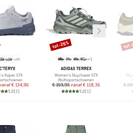
tot -26%
tot 
Korting
Korti
+
1
RK
MERK
C'TERYX
ADIDAS TERREX
Artikel
Arti
s Kopec GTX
Women's Skychaser GTX
Oly
tgroep
Productgroep
portschoenen
Multisportschoenen
Prijs
Verlaagde prijs
Prijs
Verlaagde prijs
vanaf
€ 134,96
€ 159,95
vanaf
€ 118,36
€ 20
5,0
(
1
)
5,0
(
1
)