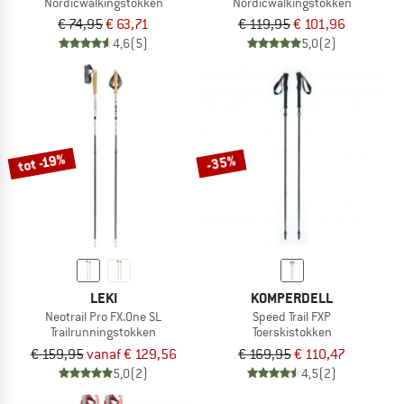
Nordicwalkingstokken
Nordicwalkingstokken
€ 74,95
€ 63,71
€ 119,95
€ 101,96
4,6
(5)
5,0
(2)
tot -19%
-35%
LEKI
KOMPERDELL
Neotrail Pro FX.One SL
Speed Trail FXP
Trailrunningstokken
Toerskistokken
€ 159,95
vanaf € 129,56
€ 169,95
€ 110,47
5,0
(2)
4,5
(2)