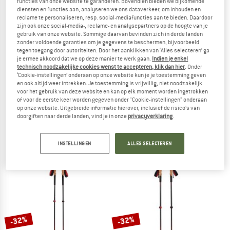
functies van onze website te garanderen. Bovendien bieden we bijkomende
diensten en functies aan, analyseren we ons dataverkeer, om inhouden en
NAAR DE SALE
reclame te personaliseren, resp. social-mediafuncties aan te bieden. Daardoor
zijn ook onze social-media-, reclame- en analysepartners op de hoogte van je
-10%
gebruik van onze website. Sommige daarvan bevinden zich in derde landen
zonder voldoende garanties om je gegevens te beschermen, bijvoorbeeld
tegen toegang door autoriteiten. Door het aanklikken van ‘Alles selecteren’ ga
je ermee akkoord dat we op deze manier te werk gaan.
Indien je enkel
technisch noodzakelijke cookies wenst te accepteren, klik dan hier
. Onder
‘Cookie-instellingen’ onderaan op onze website kun je je toestemming geven
en ook altijd weer intrekken. Je toestemming is vrijwillig, niet noodzakelijk
voor het gebruik van deze website en kan op elk moment worden ingetrokken
of voor de eerste keer worden gegeven onder "Cookie-instellingen" onderaan
op onze website. Uitgebreide informatie hierover, inclusief de risico's van
DYNAFIT
GRIVEL
doorgiften naar derde landen, vind je in onze
privacyverklaring
.
Ultra Pro Pole
Anarchist
Trailrunningstokken
Skistokken
€ 199,95
€ 99,95
€ 89,96
INSTELLINGEN
ALLES SELECTEREN
4,8
(4)
4,5
(2)
-32%
-32%