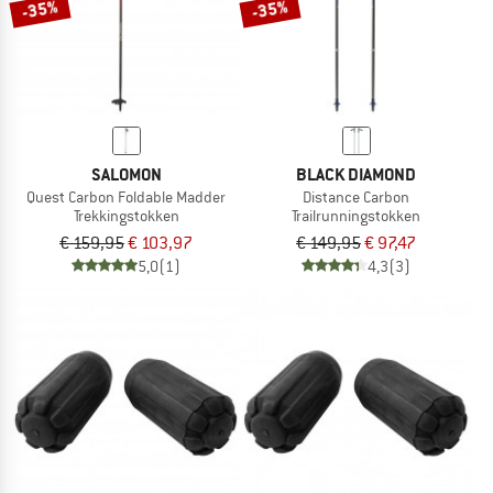
-35%
-35%
SALOMON
BLACK DIAMOND
Quest Carbon Foldable Madder
Distance Carbon
Trekkingstokken
Trailrunningstokken
€ 159,95
€ 103,97
€ 149,95
€ 97,47
5,0
(1)
4,3
(3)