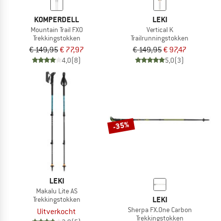
KOMPERDELL
LEKI
Mountain Trail FXO
Vertical K
Trekkingstokken
Trailrunningstokken
€ 149,95
€ 77,97
€ 149,95
€ 97,47
4,0
(8)
5,0
(3)
-35%
LEKI
Makalu Lite AS
LEKI
Trekkingstokken
Sherpa FX.One Carbon
Uitverkocht
Trekkingstokken