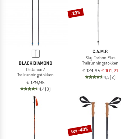
-19%
C.A.M.P.
Sky Carbon Plus
BLACK DIAMOND
Trailrunningstokken
Distance Z
€ 124,95
€ 101,21
Trailrunningstokken
4,5
(2)
€ 129,95
4,4
(9)
tot -40%