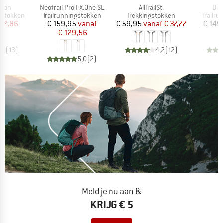
Artikel
Artikel
Arti
rbon
Neotrail Pro FX.One SL
AllTrailSt.
Dis
Productgroep
Productgroep
Produc
gstokken
Trailrunningstokken
Trekkingstokken
Trailr
ijs
rlaagde prijs
Prijs
Verlaagde prijs
Prijs
Verlaagde prijs
 72,86
€ 159,95
vanaf
€ 59,95
vanaf
€ 37,77
€ 149
€ 129,56
,8
(
13
)
4,2
(
12
)
5,0
(
2
)
Meld je nu aan &
KRIJG € 5