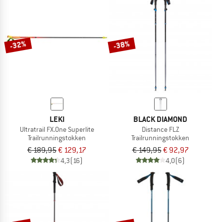
-32%
-38%
LEKI
BLACK DIAMOND
Ultratrail FX.One Superlite
Distance FLZ
Trailrunningstokken
Trailrunningstokken
€ 189,95
€ 129,17
€ 149,95
€ 92,97
4,3
(16)
4,0
(6)