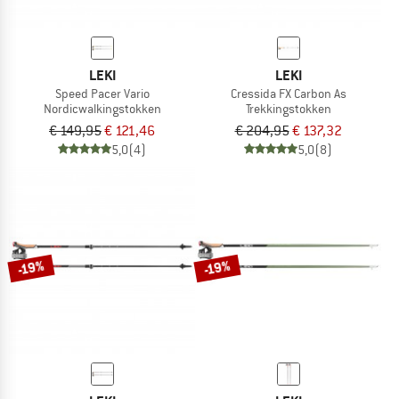
LEKI
LEKI
Speed Pacer Vario
Cressida FX Carbon As
Nordicwalkingstokken
Trekkingstokken
€ 149,95
€ 121,46
€ 204,95
€ 137,32
5,0
(4)
5,0
(8)
-19%
-19%