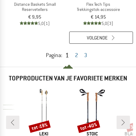
Distance Baskets Small
Flex Tech Tips
Reservetellers
Trekkingstok-accessoire
€ 9,95
€ 14,95
5,0
(1)
5,0
(3)
VOLGENDE
1
Pagina:
2
3
TOPPRODUCTEN VAN JE FAVORIETE MERKEN
tot -40%
tot -19%
-3
Korting
Korting
Kort
K
MERK
MERK
MERK
LEKI
STOIC
BLAC