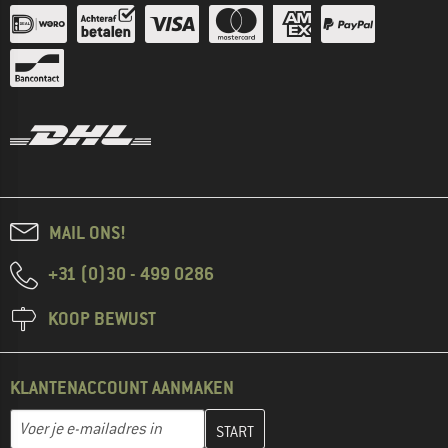
MAIL ONS!
+31 (0)30 - 499 0286
KOOP BEWUST
KLANTENACCOUNT AANMAKEN
Vul je e-mailadres hier in en maak in de volgende stap je klanten
E-mailadres