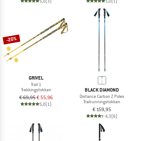
5,0
(3)
5,0
(1)
-20%
GRIVEL
Trail 1
BLACK DIAMOND
Trekkingstokken
Distance Carbon Z Poles
€ 69,95
€ 55,96
Trailrunningstokken
5,0
(1)
€ 159,95
4,3
(6)