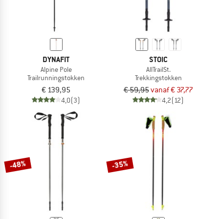
DYNAFIT
STOIC
Alpine Pole
AllTrailSt.
Trailrunningstokken
Trekkingstokken
€ 139,95
€ 59,95
vanaf € 37,77
4,0
(3)
4,2
(12)
-48%
-35%