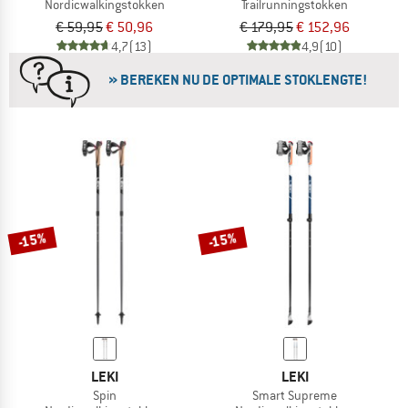
Nordicwalkingstokken
Trailrunningstokken
€ 59,95
€ 50,96
€ 179,95
€ 152,96
4,7
(13)
4,9
(10)
» BEREKEN NU DE OPTIMALE STOKLENGTE!
-15%
-15%
LEKI
LEKI
Spin
Smart Supreme