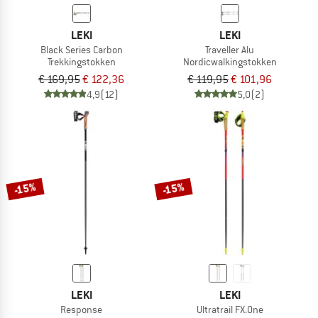
LEKI
LEKI
Black Series Carbon
Traveller Alu
Trekkingstokken
Nordicwalkingstokken
€ 169,95
€ 122,36
€ 119,95
€ 101,96
4,9
(12)
5,0
(2)
-15%
-15%
LEKI
LEKI
Response
Ultratrail FX.One