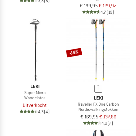
3,8
(5)
€ 199,95
€ 129,97
4,7
(19)
-19%
LEKI
Super Micro
LEKI
Wandelstok
Traveller FX.One Carbon
Uitverkocht
Nordicwalkingstokken
4,3
(4)
€ 169,95
€ 137,66
4,0
(7)