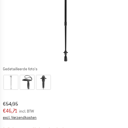
Gedetailleerde foto's
Oorspronkelijke prijs :
Prijs:
€
54,95
€
46,71
incl. BTW
Informatie over de verzendkosten. Opent in een infov
excl. Verzendkosten