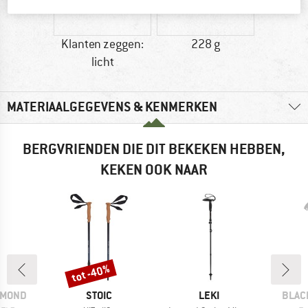
Klanten zeggen:
228 g
licht
MATERIAALGEGEVENS & KENMERKEN
BERGVRIENDEN DIE DIT BEKEKEN HEBBEN,
KEKEN OOK NAAR
tot -40%
Korting
MERK
MERK
MERK
AMOND
STOIC
LEKI
BLAC