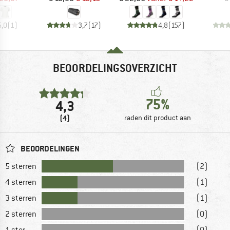
5,0
(
1
)
3,7
(
17
)
4,8
(
157
)
BEOORDELINGSOVERZICHT
75%
4,3
(4)
raden dit product aan
BEOORDELINGEN
5 sterren
(2)
4 sterren
(1)
3 sterren
(1)
2 sterren
(0)
1 ster
(0)