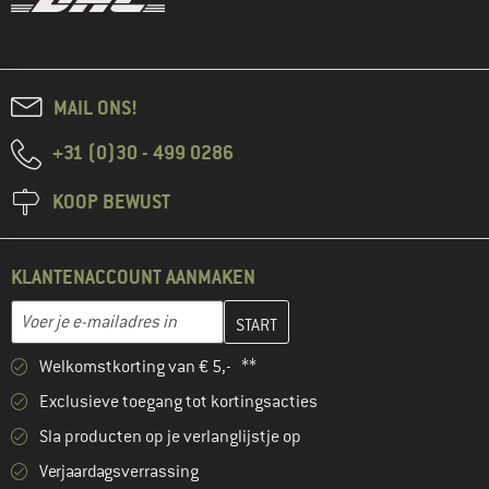
MAIL ONS!
+31 (0)30 - 499 0286
KOOP BEWUST
KLANTENACCOUNT AANMAKEN
Vul je e-mailadres hier in en maak in de volgende stap je klanten
E-mailadres
Welkomstkorting van € 5,- **
Exclusieve toegang tot kortingsacties
Sla producten op je verlanglijstje op
Verjaardagsverrassing