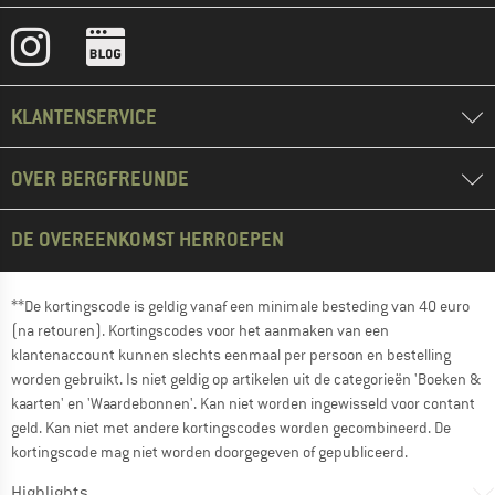
KLANTENSERVICE
OVER BERGFREUNDE
DE OVEREENKOMST HERROEPEN
**De kortingscode is geldig vanaf een minimale besteding van 40 euro
(na retouren). Kortingscodes voor het aanmaken van een
klantenaccount kunnen slechts eenmaal per persoon en bestelling
worden gebruikt. Is niet geldig op artikelen uit de categorieën 'Boeken &
kaarten' en 'Waardebonnen'. Kan niet worden ingewisseld voor contant
geld. Kan niet met andere kortingscodes worden gecombineerd. De
kortingscode mag niet worden doorgegeven of gepubliceerd.
Highlights