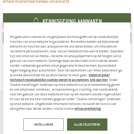
De link wordt geopend in een infova
Artikel momenteel helaas uitverkocht.
KENNISGEVING AANMAKEN
Wij gebruiken cookies en vergelijkbare technologieën om de noodzakelijke
ONTHOUDEN
VERGELIJKEN
functies van onze website te garanderen. Bovendien bieden we bijkomende
diensten en functies aan, analyseren we ons dataverkeer, om inhouden en
reclame te personaliseren, resp. social-mediafuncties aan te bieden. Daardoor
Vind hier de verzendinform
Gratis verzending vanaf € 69 (NL)
zijn ook onze social-media-, reclame- en analysepartners op de hoogte van je
Vind de betalingsinformatie hier! Opent
100 dagen bedenktijd
gebruik van onze website. Sommige daarvan bevinden zich in derde landen
zonder voldoende garanties om je gegevens te beschermen, bijvoorbeeld
> 4.000.000 tevreden klanten
tegen toegang door autoriteiten. Door het aanklikken van ‘Alles selecteren’ ga
Alle artikelen in voorraad
je ermee akkoord dat we op deze manier te werk gaan.
Indien je enkel
technisch noodzakelijke cookies wenst te accepteren, klik dan hier
. Onder
‘Cookie-instellingen’ onderaan op onze website kun je je toestemming geven
en ook altijd weer intrekken. Je toestemming is vrijwillig, niet noodzakelijk
voor het gebruik van deze website en kan op elk moment worden ingetrokken
IN EEN OOGOPSLAG
of voor de eerste keer worden gegeven onder "Cookie-instellingen" onderaan
op onze website. Uitgebreide informatie hierover, inclusief de risico's van
doorgiften naar derde landen, vind je in onze
privacyverklaring
.
INSTELLINGEN
ALLES SELECTEREN