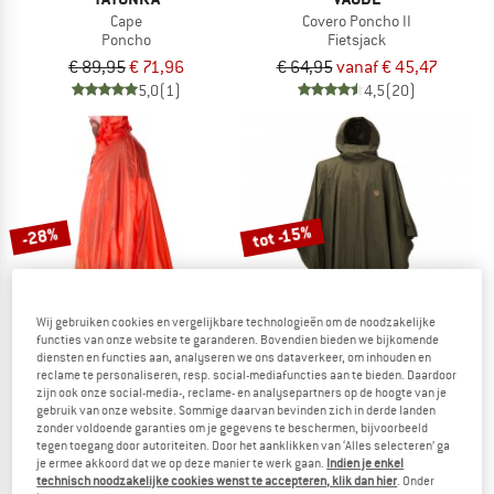
Cape
Covero Poncho II
Poncho
Fietsjack
€ 89,95
€ 71,96
€ 64,95
vanaf € 45,47
5,0
(1)
4,5
(20)
tot -15%
-28%
Wij gebruiken cookies en vergelijkbare technologieën om de noodzakelijke
functies van onze website te garanderen. Bovendien bieden we bijkomende
diensten en functies aan, analyseren we ons dataverkeer, om inhouden en
reclame te personaliseren, resp. social-mediafuncties aan te bieden. Daardoor
zijn ook onze social-media-, reclame- en analysepartners op de hoogte van je
EXPED
FJÄLLRÄVEN
gebruik van onze website. Sommige daarvan bevinden zich in derde landen
Bike + Hike Poncho
Poncho
zonder voldoende garanties om je gegevens te beschermen, bijvoorbeeld
Poncho
Poncho
tegen toegang door autoriteiten. Door het aanklikken van ‘Alles selecteren’ ga
je ermee akkoord dat we op deze manier te werk gaan.
Indien je enkel
€ 129,95
€ 93,56
€ 119,95
vanaf € 101,96
technisch noodzakelijke cookies wenst te accepteren, klik dan hier
. Onder
5,0
(1)
4,4
(8)