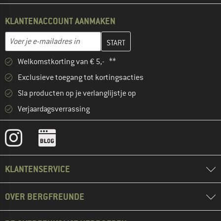
KLANTENACCOUNT AANMAKEN
Vul je e-mailadres hier in en maak in de volgende stap je klanten
E-mailadres
Welkomstkorting van € 5,- **
Exclusieve toegang tot kortingsacties
Sla producten op je verlanglijstje op
Verjaardagsverrassing
KLANTENSERVICE
OVER BERGFREUNDE