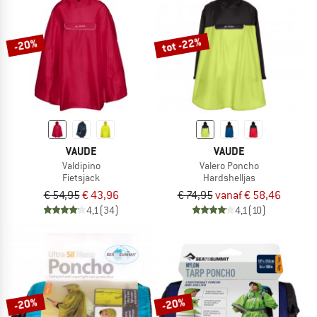
NAAR DE SALE
tot -22%
-20%
VAUDE
VAUDE
Valdipino
Valero Poncho
Fietsjack
Hardshelljas
€ 54,95
€ 43,96
€ 74,95
vanaf € 58,46
4,1
(34)
4,1
(10)
-20%
-20%