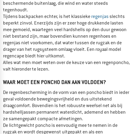
beschermende buitenlaag, die wind en water steeds
tegenhoudt.
Tijdens backpacken echter, is het klassieke
regenjas
slechts
beperkt zinvol. Enerzijds zijn er zeer hoge drukkende lasten
mee gemoeid, waartegen veel hardshells op den duur gewoon
niet bestand zijn, maar bovendien kunnen regenhoes en
regenjas niet voorkomen, dat water tussen de rugzak en de
drager van het rugsysteem omlaag vloeit. Een royaal model
regencape biedt hier uitkomst.
Alles wat men moet weten over de keuze van een regenponcho,
valt hieronder te lezen.
WAAR MOET EEN PONCHO DAN AAN VOLDOEN?
De regenbescherming in de vorm van een poncho biedt in ieder
geval voldoende bewegingsvrijheid en dus uitstekend
draagcomfort. Bovendien is het robuuste weefsel net als bij
hardshelljassen permanent waterdicht, ademend en hebben
ze samengepakt compacte afmetingen.
De lichtgewicht poncho is eenvoudig mee te nemen in de
rugzak en wordt desgewenst uitgepakt en als een