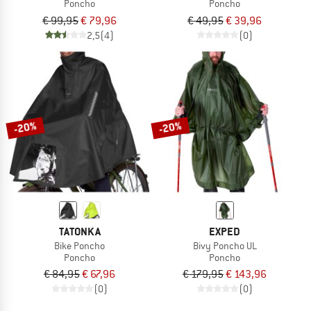
Poncho
Poncho
€ 99,95
€ 79,96
€ 49,95
€ 39,96
2,5
(4)
(0)
-20%
-20%
TATONKA
EXPED
Bike Poncho
Bivy Poncho UL
Poncho
Poncho
€ 84,95
€ 67,96
€ 179,95
€ 143,96
(0)
(0)