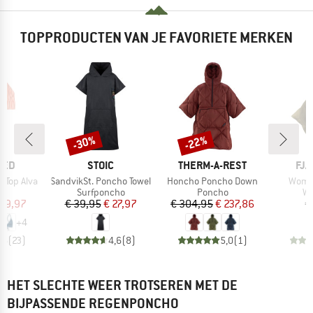
TOPPRODUCTEN VAN JE FAVORIETE MERKEN
-30%
-22%
Korting
Korting
MERK
MERK
ME
TED
STOIC
THERM-A-REST
FJÄ
Artikel
Artikel
Artike
 Top Alva
SandvikSt. Poncho Towel
Honcho Poncho Down
Wome
tgroep
Productgroep
Productgroep
Pr
op
Surfponcho
Poncho
Wi
ijs
rlaagde prijs
Prijs
Verlaagde prijs
Prijs
Verlaagde prijs
 29,97
€ 39,95
€ 27,97
€ 304,95
€ 237,86
€
+
4
,6
(
23
)
4,6
(
8
)
5,0
(
1
)
HET SLECHTE WEER TROTSEREN MET DE
BIJPASSENDE REGENPONCHO