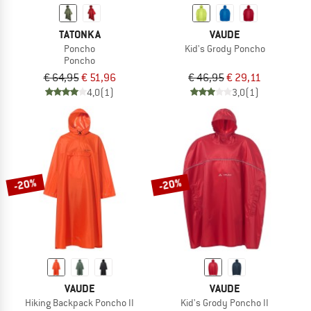
TATONKA
VAUDE
Poncho
Kid's Grody Poncho
Poncho
€ 64,95
€ 51,96
€ 46,95
€ 29,11
4,0
(1)
3,0
(1)
-20%
-20%
VAUDE
VAUDE
Hiking Backpack Poncho II
Kid's Grody Poncho II