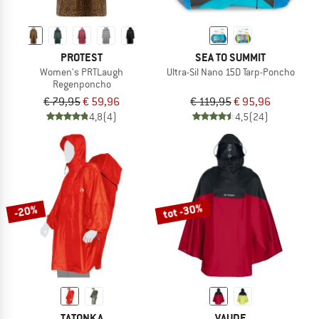
PROTEST
SEA TO SUMMIT
Women's PRTLaugh
Ultra-Sil Nano 15D Tarp-Poncho
Regenponcho
€ 79,95
€ 59,96
€ 119,95
€ 95,96
4,8
(4)
4,5
(24)
tot -30%
-20%
TATONKA
VAUDE