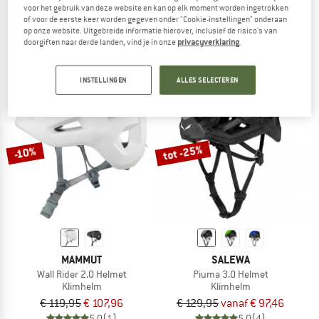
voor het gebruik van deze website en kan op elk moment worden ingetrokken
Vision Helmet
Shield II
of voor de eerste keer worden gegeven onder "Cookie-instellingen" onderaan
Klimhelm
Klimhelm
op onze website. Uitgebreide informatie hierover, inclusief de risico's van
€ 89,95
€ 80,96
€ 79,95
vanaf € 67,96
doorgiften naar derde landen, vind je in onze
privacyverklaring
.
4,9
(19)
4,5
(43)
INSTELLINGEN
ALLES SELECTEREN
tot -25%
-10%
MAMMUT
SALEWA
Wall Rider 2.0 Helmet
Piuma 3.0 Helmet
Klimhelm
Klimhelm
€ 119,95
€ 107,96
€ 129,95
vanaf € 97,46
5,0
(1)
5,0
(4)