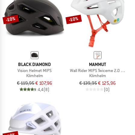
NAAR DE SALE
-10%
-10%
BLACK DIAMOND
MAMMUT
Vision Helmet MIPS
Wall Rider MIPS Twiceme 2.0 Helmet
Klimhelm
Klimhelm
€ 119,95
€ 107,96
€ 139,95
€ 125,96
4,4
(8)
(0)