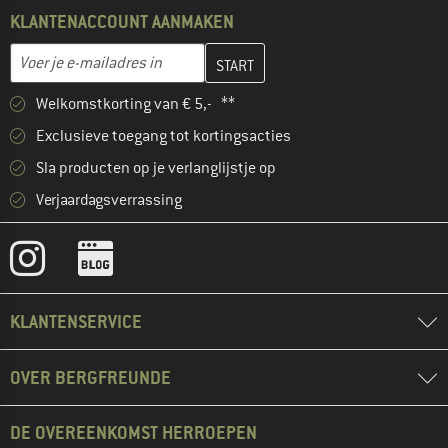
KLANTENACCOUNT AANMAKEN
Vul je e-mailadres hier in en maak in de volgende stap je klanten
E-mailadres
Welkomstkorting van € 5,- **
Exclusieve toegang tot kortingsacties
Sla producten op je verlanglijstje op
Verjaardagsverrassing
KLANTENSERVICE
OVER BERGFREUNDE
DE OVEREENKOMST HERROEPEN