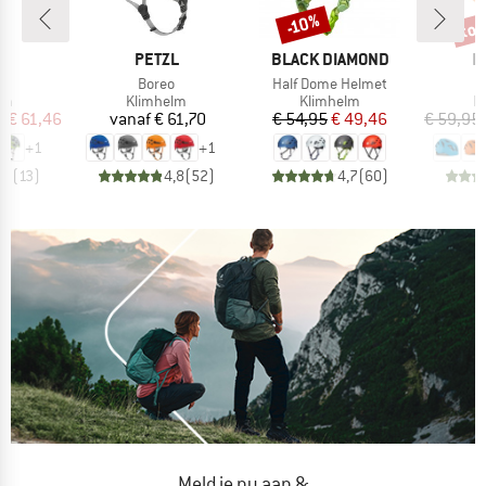
%
tot
-10%
Korting
Kort
MERK
MERK
M
P.
PETZL
BLACK DIAMOND
E
l
Artikel
Artikel
A
m
Boreo
Half Dome Helmet
Z
tgroep
Productgroep
Productgroep
P
lm
Klimhelm
Klimhelm
K
ijs
rlaagde prijs
Prijs
Prijs
Verlaagde prijs
f
€ 61,46
vanaf
€ 61,70
€ 54,95
€ 49,46
€ 59,95
+
1
+
1
,7
(
13
)
4,8
(
52
)
4,7
(
60
)
Meld je nu aan &