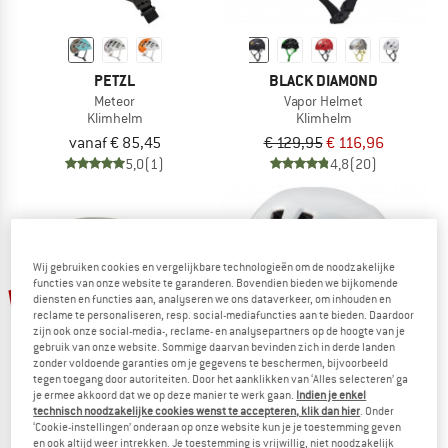
PETZL
BLACK DIAMOND
Meteor
Vapor Helmet
Klimhelm
Klimhelm
vanaf € 85,45
€ 129,95
€ 116,96
5,0
(1)
4,8
(20)
Wij gebruiken cookies en vergelijkbare technologieën om de noodzakelijke
functies van onze website te garanderen. Bovendien bieden we bijkomende
tot -15%
-10%
diensten en functies aan, analyseren we ons dataverkeer, om inhouden en
reclame te personaliseren, resp. social-mediafuncties aan te bieden. Daardoor
zijn ook onze social-media-, reclame- en analysepartners op de hoogte van je
gebruik van onze website. Sommige daarvan bevinden zich in derde landen
zonder voldoende garanties om je gegevens te beschermen, bijvoorbeeld
tegen toegang door autoriteiten. Door het aanklikken van ‘Alles selecteren’ ga
je ermee akkoord dat we op deze manier te werk gaan.
Indien je enkel
technisch noodzakelijke cookies wenst te accepteren, klik dan hier
. Onder
‘Cookie-instellingen’ onderaan op onze website kun je je toestemming geven
BLACK DIAMOND
EDELRID
en ook altijd weer intrekken. Je toestemming is vrijwillig, niet noodzakelijk