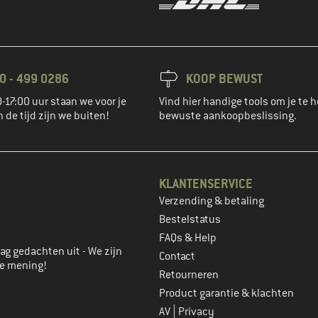
0 - 499 0286
KOOP BEWUST
-17:00 uur staan we voor je
Vind hier handige tools om je te h
n de tijd zijn we buiten!
bewuste aankoopbeslissing.
KLANTENSERVICE
Verzending & betaling
account aan
Bestelstatus
FAQs & Help
ag gedachten uit - We zijn
Contact
je mening!
Retourneren
Product garantie & klachten
|
AV
Privacy