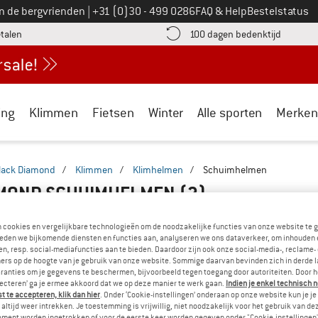
Bel ons op
an de bergvrienden
|
+31 (0)30 - 499 0286
FAQ & Help
Bestelstatus
vind de betalingsinformatie hier! Opent in een infovak
Vind de b
etalen
100 dagen bedenktijd
ing
Klimmen
Fietsen
Winter
Alle sporten
Merken
lack Diamond
/
Klimmen
/
Klimhelmen
/
Schuimhelmen
AMOND SCHUIMHELMEN
(3)
n cookies en vergelijkbare technologieën om de noodzakelijke functies van onze website te 
eden we bijkomende diensten en functies aan, analyseren we ons dataverkeer, om inhouden 
n, resp. social-mediafuncties aan te bieden. Daardoor zijn ook onze social-media-, reclame-
ers op de hoogte van je gebruik van onze website. Sommige daarvan bevinden zich in derde 
ranties om je gegevens te beschermen, bijvoorbeeld tegen toegang door autoriteiten. Door h
lecteren’ ga je ermee akkoord dat we op deze manier te werk gaan.
Indien je enkel technisch 
 te accepteren, klik dan hier
. Onder ‘Cookie-instellingen’ onderaan op onze website kun je 
altijd weer intrekken. Je toestemming is vrijwillig, niet noodzakelijk voor het gebruik van d
oment worden ingetrokken of voor de eerste keer worden gegeven onder "Cookie-instellingen