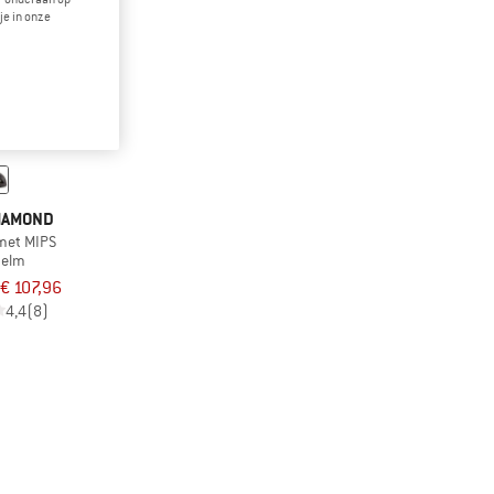
je in onze
IAMOND
lmet MIPS
helm
€ 107,96
4,4
(8)