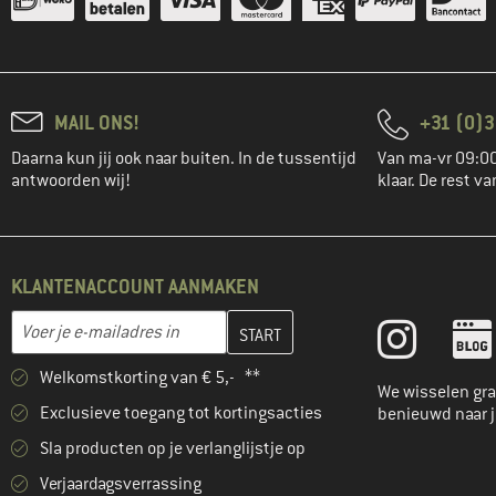
MAIL ONS!
+31 (0)3
Daarna kun jij ook naar buiten. In de tussentijd
Van ma-vr 09:00
antwoorden wij!
klaar. De rest va
KLANTENACCOUNT AANMAKEN
Vul je e-mailadres hier in en maak in de volgende stap je klanten
E-mailadres
Welkomstkorting van € 5,- **
We wisselen gra
Exclusieve toegang tot kortingsacties
benieuwd naar 
Sla producten op je verlanglijstje op
Verjaardagsverrassing