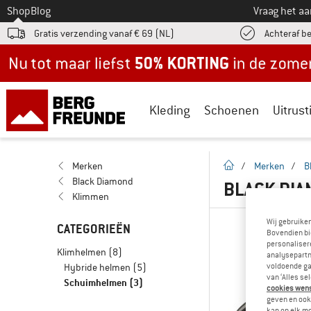
Naar
Shop
Blog
Vraag het a
Gratis verzending vanaf € 69 (NL)
Achteraf b
Nu tot maar liefst -50% in de zomersale!
Kleding
Schoenen
Uitrust
Startpagina
Merken
/
Merken
/
B
Black Diamond
BLACK DI
Klimmen
Wij gebruike
CATEGORIEËN
Bovendien bi
personalisere
Klimhelmen
(8)
analysepartn
voldoende ga
Hybride helmen
(5)
van ‘Alles se
Schuimhelmen
(3)
cookies wenst
geven en ook 
kan op elk m