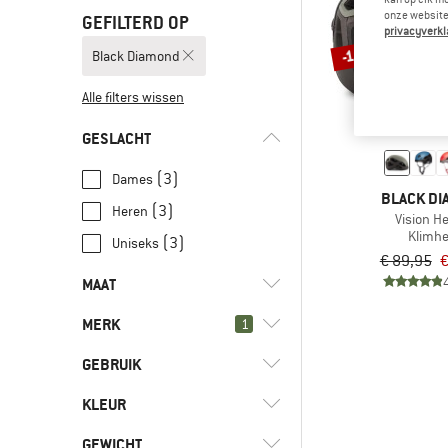
onze website.
GEFILTERD OP
privacyverkl
-10%
Black Diamond
Alle filters wissen
GESLACHT
(3)
Dames
BLACK D
(3)
Heren
Vision H
Klimh
(3)
Uniseks
€ 89,95
€
MAAT
MERK
1
53 CM
58 CM
59 CM
63 CM
GEBRUIK
KLEUR
(2)
Alpine klimmen
(2)
Bergbeklimmen
(3)
Black Diamond
GEWICHT