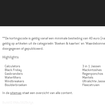
**De kortingscode is geldig vanaf een minimale besteding van 40 euro (n
geldig op artikelen uit de categorieën 'Boeken & kaarten' en 'Waardebon
doorgegeven of gepubliceerd.
Highlights
Calculators
3 in 1 Jassen
Black Friday
Mackintoshes
Gasbranders
Regenponchos
Waterfilters
Mantels
Windbreakers
Ultralichte Jass
Boulderbroeken
Fleecetruien
In de
sitemap
staat een overzicht van alle content.
BuildID XNAu5629cfyk