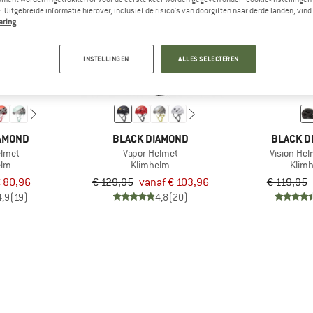
 Uitgebreide informatie hierover, inclusief de risico's van doorgiften naar derde landen, vind 
aring
.
tot -20%
-10%
INSTELLINGEN
ALLES SELECTEREN
IAMOND
BLACK DIAMOND
BLACK D
elmet
Vapor Helmet
Vision He
elm
Klimhelm
Klim
 80,96
€ 129,95
vanaf € 103,96
€ 119,95
4,9
(19)
4,8
(20)