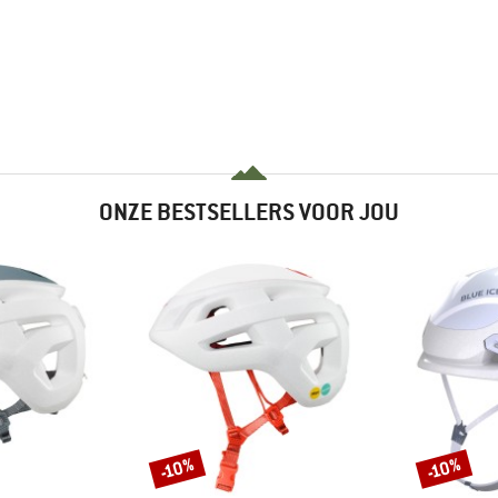
ONZE BESTSELLERS VOOR JOU
-10%
-10%
Korting
Korting