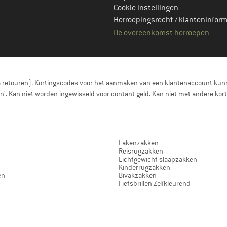
Cookie instellingen
Herroepingsrecht / klanteninform
De overeenkomst herroepen
a retouren). Kortingscodes voor het aanmaken van een klantenaccount kunn
nen'. Kan niet worden ingewisseld voor contant geld. Kan niet met andere 
Lakenzakken
Reisrugzakken
Lichtgewicht slaapzakken
Kinderrugzakken
en
Bivakzakken
Fietsbrillen Zelfkleurend