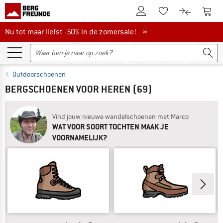
De klantenaccount
Naar
Naar de verlanglijs
Naar de pro
Nu tot maar liefst -50% in de zomersale!
Nu tot maar liefst -50% in de zomersale! »
Outdoorschoenen
BERGSCHOENEN VOOR HEREN
(69)
Vind jouw nieuwe wandelschoenen met Marco
WAT VOOR SOORT TOCHTEN MAAK JE
VOORNAMELIJK?