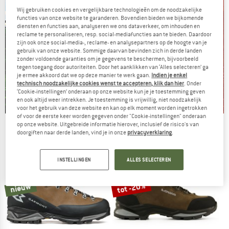
Wij gebruiken cookies en vergelijkbare technologieën om de noodzakelijke
functies van onze website te garanderen. Bovendien bieden we bijkomende
diensten en functies aan, analyseren we ons dataverkeer, om inhouden en
reclame te personaliseren, resp. social-mediafuncties aan te bieden. Daardoor
zijn ook onze social-media-, reclame- en analysepartners op de hoogte van je
gebruik van onze website. Sommige daarvan bevinden zich in derde landen
zonder voldoende garanties om je gegevens te beschermen, bijvoorbeeld
tegen toegang door autoriteiten. Door het aanklikken van ‘Alles selecteren’ ga
je ermee akkoord dat we op deze manier te werk gaan.
Indien je enkel
technisch noodzakelijke cookies wenst te accepteren, klik dan hier
. Onder
‘Cookie-instellingen’ onderaan op onze website kun je je toestemming geven
en ook altijd weer intrekken. Je toestemming is vrijwillig, niet noodzakelijk
voor het gebruik van deze website en kan op elk moment worden ingetrokken
of voor de eerste keer worden gegeven onder "Cookie-instellingen" onderaan
op onze website. Uitgebreide informatie hierover, inclusief de risico's van
De zomersale gaat verder
doorgiften naar derde landen, vind je in onze
privacyverklaring
.
NU TOT MAAR LIEFST -50%
INSTELLINGEN
ALLES SELECTEREN
NAAR DE SALE
tot -20%
nieuw