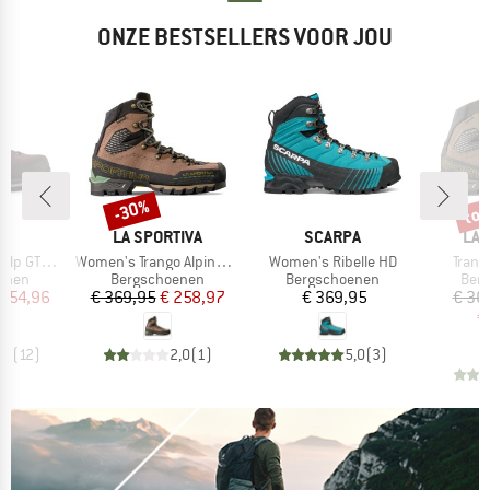
ONZE BESTSELLERS VOOR JOU
tot
-30%
Korting
Kort
K
MERK
MERK
ME
LA SPORTIVA
SCARPA
LA 
Artikel
Artikel
Artike
GTX Wide
Women's Trango Alpine GTX
Women's Ribelle HD
Trang
roep
Productgroep
Productgroep
Prod
enen
Bergschoenen
Bergschoenen
Ber
ijs
rlaagde prijs
Prijs
Verlaagde prijs
Prijs
 254,96
€ 369,95
€ 258,97
€ 369,95
€ 36
€
,7
(
12
)
2,0
(
1
)
5,0
(
3
)