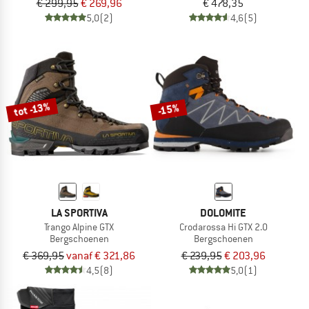
€ 299,95
€ 269,96
€ 478,35
5,0
(2)
4,6
(5)
tot -13%
-15%
LA SPORTIVA
DOLOMITE
Trango Alpine GTX
Crodarossa Hi GTX 2.0
Bergschoenen
Bergschoenen
€ 369,95
vanaf € 321,86
€ 239,95
€ 203,96
4,5
(8)
5,0
(1)