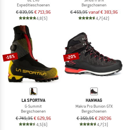
Expeditieschoenen
Bergschoenen
€ 839,95
€ 713,96
€ 459,95
vanaf € 383,96
4,8
(5)
4,7
(42)
-20%
-16%
LA SPORTIVA
HANWAG
G-Summit
Makra Pro Bunion GTX
Bergschoenen
Bergschoenen
€ 749,95
€ 629,96
€ 359,95
€ 287,96
4,5
(6)
4,7
(3)