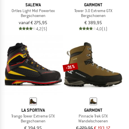
SALEWA
GARMONT
Ortles Light Mid Powertex
Tower 3.0 Extreme GTX
Bergschoenen
Bergschoenen
vanaf € 275,95
€ 389,95
4,2
(5)
4,0
(1)
-31%
LA SPORTIVA
GARMONT
Trango Tower Extreme GTX
Pinnacle Trek GTX
Bergschoenen
Wandelschoenen
€ 394,95
€ 279,95
€ 193,17