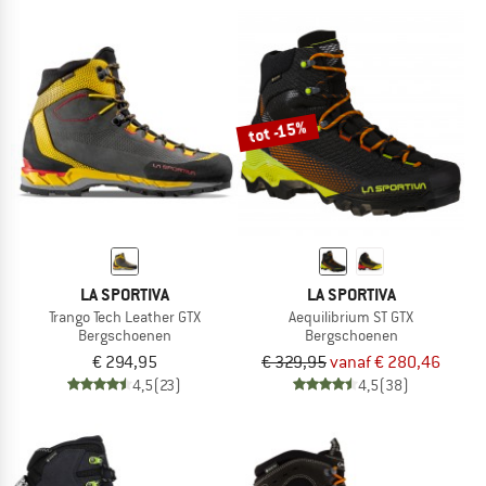
tot -15%
LA SPORTIVA
LA SPORTIVA
Trango Tech Leather GTX
Aequilibrium ST GTX
Bergschoenen
Bergschoenen
€ 294,95
€ 329,95
vanaf € 280,46
4,5
(23)
4,5
(38)