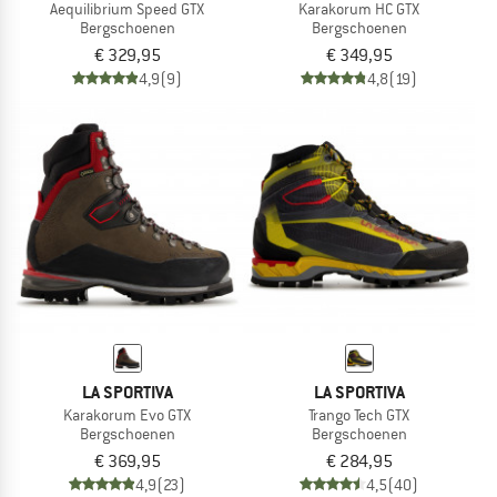
Aequilibrium Speed GTX
Karakorum HC GTX
Bergschoenen
Bergschoenen
€ 329,95
€ 349,95
4,9
(9)
4,8
(19)
LA SPORTIVA
LA SPORTIVA
Karakorum Evo GTX
Trango Tech GTX
Bergschoenen
Bergschoenen
€ 369,95
€ 284,95
4,9
(23)
4,5
(40)