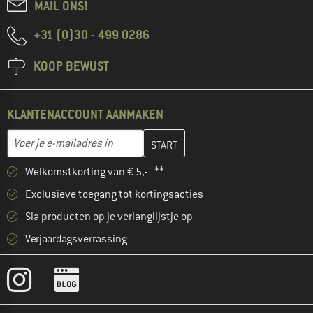
MAIL ONS!
+31 (0)30 - 499 0286
KOOP BEWUST
KLANTENACCOUNT AANMAKEN
Vul je e-mailadres hier in en maak in de volgende stap je klanten
E-mailadres
Welkomstkorting van € 5,- **
Exclusieve toegang tot kortingsacties
Sla producten op je verlanglijstje op
Verjaardagsverrassing