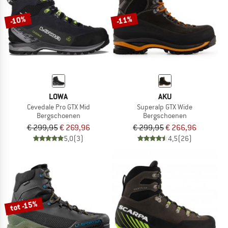
-10%
-11%
LOWA
AKU
Cevedale Pro GTX Mid
Superalp GTX Wide
Bergschoenen
Bergschoenen
€ 299,95
€ 269,96
€ 299,95
€ 266,96
5,0
(3)
4,5
(26)
tot -15%