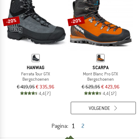
-20%
-20%
HANWAG
SCARPA
Ferrata Tour GTX
Mont Blanc Pro GTX
Bergschoenen
Bergschoenen
€ 419,95
€ 335,96
€ 529,95
€ 423,96
4,4
(7)
4,4
(17)
VOLGENDE
1
Pagina:
2