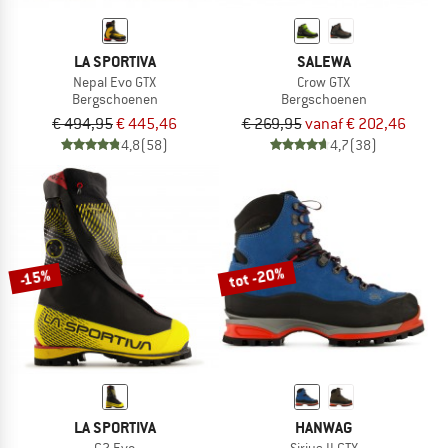
LA SPORTIVA
SALEWA
Nepal Evo GTX
Crow GTX
Bergschoenen
Bergschoenen
€ 494,95
€ 445,46
€ 269,95
vanaf € 202,46
4,8
(58)
4,7
(38)
tot -20%
-15%
LA SPORTIVA
HANWAG
G2 Evo
Sirius II GTX