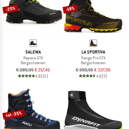
-25%
-18%
SALEWA
LA SPORTIVA
Rapace GTX
Trango Pro GTX
Bergschoenen
Bergschoenen
€ 289,95
€ 217,46
€ 399,95
€ 327,96
4,8
(21)
4,6
(5)
tot -35%