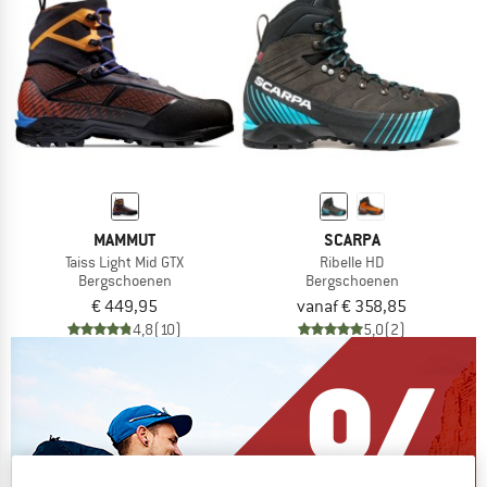
MAMMUT
SCARPA
Taiss Light Mid GTX
Ribelle HD
Bergschoenen
Bergschoenen
€ 449,95
vanaf € 358,85
4,8
(10)
5,0
(2)