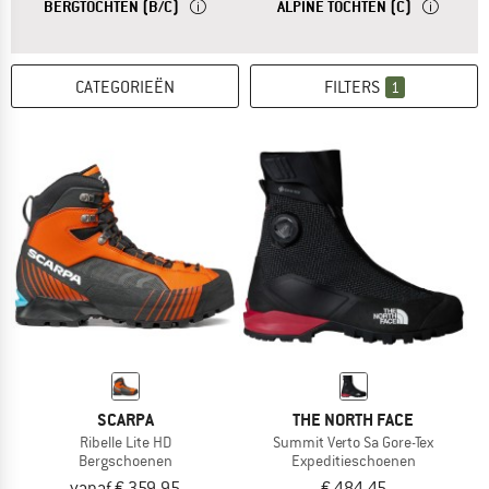
ANTWOORD
VOOR BERGTOCHTEN EN MEERDAAGSE TOCHTEN,
ANTWOORD
VOOR BERG
BERGTOCHTEN (B/C)
ALPINE TOCHTEN (C)
CATEGORIEËN
FILTERS
1
SCARPA
THE NORTH FACE
Ribelle Lite HD
Summit Verto Sa Gore-Tex
Bergschoenen
Expeditieschoenen
vanaf € 359,95
€ 484,45