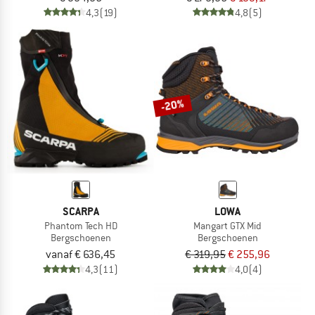
4,3
(19)
4,8
(5)
-20%
SCARPA
LOWA
Phantom Tech HD
Mangart GTX Mid
Bergschoenen
Bergschoenen
vanaf € 636,45
€ 319,95
€ 255,96
4,3
(11)
4,0
(4)