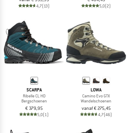
4,7
(13)
5,0
(2)
SCARPA
LOWA
Ribelle CL HD
Camino Evo GTX
Bergschoenen
Wandelschoenen
€ 379,95
vanaf € 275,45
5,0
(1)
4,7
(46)