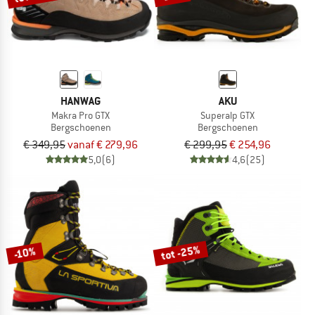
HANWAG
AKU
Makra Pro GTX
Superalp GTX
Bergschoenen
Bergschoenen
€ 349,95
vanaf € 279,96
€ 299,95
€ 254,96
5,0
(6)
4,6
(25)
tot -25%
-10%