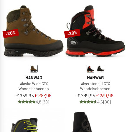
-20%
-20%
HANWAG
HANWAG
Alaska Wide GTX
Alverstone II GTX
Wandelschoenen
Wandelschoenen
€ 359,95
€ 287,96
€ 349,95
€ 279,96
4,8
(33)
4,6
(36)