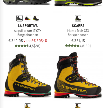
LA SPORTIVA
SCARPA
Aequilibrium LT GTX
Manta Tech GTX
Bergschoenen
Bergschoenen
€ 349,95
vanaf € 297,46
€ 331,15
4,5
(28)
4,8
(20)