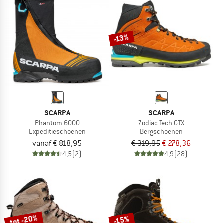
-13%
SCARPA
SCARPA
Phantom 6000
Zodiac Tech GTX
Expeditieschoenen
Bergschoenen
vanaf € 818,95
€ 319,95
€ 278,36
4,5
(2)
4,9
(28)
tot -20%
-15%