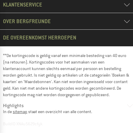
KLANTENSERVICE
OVER BERGFREUNDE
DE OVEREENKOMST HERROEPEN
**De kortingscode is geldig vanaf een minimale besteding van 40 euro
(na retouren). Kortingscodes voor het aanmaken van een
klantenaccount kunnen slechts eenmaal per persoon en bestelling
worden gebruikt. Is niet geldig op artikelen uit de categorieën 'Boeken &
kaarten' en 'Waardebonnen'. Kan niet worden ingewisseld voor contant
geld. Kan niet met andere kortingscodes worden gecombineerd. De
kortingscode mag niet worden doorgegeven of gepubliceerd.
Highlights
In de
sitemap
staat een overzicht van alle content.
BuildID XNAu5629cfyk