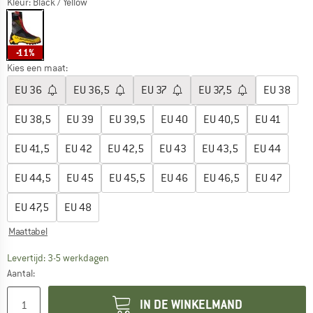
Kleur:
Black / Yellow
-11%
Kies een maat:
EU
36
EU
36,5
EU
37
EU
37,5
EU
38
EU
38,5
EU
39
EU
39,5
EU
40
EU
40,5
EU
41
EU
41,5
EU
42
EU
42,5
EU
43
EU
43,5
EU
44
EU
44,5
EU
45
EU
45,5
EU
46
EU
46,5
EU
47
EU
47,5
EU
48
Maattabel
De link wordt geopend in een infovak en bevat le
Levertijd: 3-5 werkdagen
Aantal:
IN DE WINKELMAND