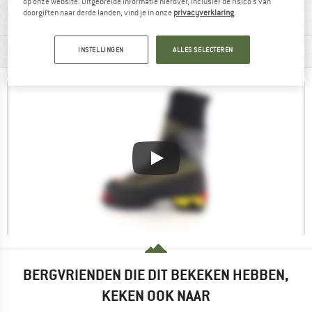
op onze website. Uitgebreide informatie hierover, inclusief de risico's van
doorgiften naar derde landen, vind je in onze
privacyverklaring
.
MATERIAALGEGEVENS & KENMERKEN
INSTELLINGEN
ALLES SELECTEREN
BERGVRIENDEN DIE DIT BEKEKEN HEBBEN,
KEKEN OOK NAAR