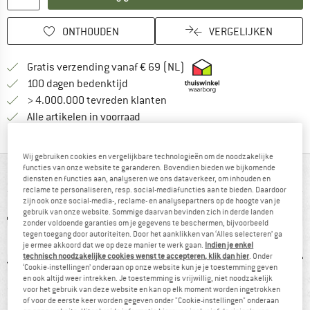
ONTHOUDEN
VERGELIJKEN
Vind hier de verzendinform
Gratis verzending vanaf € 69 (NL)
Vind de betalingsinformatie hier! Opent
100 dagen bedenktijd
> 4.000.000 tevreden klanten
Alle artikelen in voorraad
Wij gebruiken cookies en vergelijkbare technologieën om de noodzakelijke
functies van onze website te garanderen. Bovendien bieden we bijkomende
IN EEN OOGOPSLAG
diensten en functies aan, analyseren we ons dataverkeer, om inhouden en
reclame te personaliseren, resp. social-mediafuncties aan te bieden. Daardoor
zijn ook onze social-media-, reclame- en analysepartners op de hoogte van je
gebruik van onze website. Sommige daarvan bevinden zich in derde landen
zonder voldoende garanties om je gegevens te beschermen, bijvoorbeeld
tegen toegang door autoriteiten. Door het aanklikken van ‘Alles selecteren’ ga
je ermee akkoord dat we op deze manier te werk gaan.
Indien je enkel
technisch noodzakelijke cookies wenst te accepteren, klik dan hier
. Onder
‘Cookie-instellingen’ onderaan op onze website kun je je toestemming geven
en ook altijd weer intrekken. Je toestemming is vrijwillig, niet noodzakelijk
voor het gebruik van deze website en kan op elk moment worden ingetrokken
0 g
Geïsoleerd
Vibram-zool
Stoo
of voor de eerste keer worden gegeven onder "Cookie-instellingen" onderaan