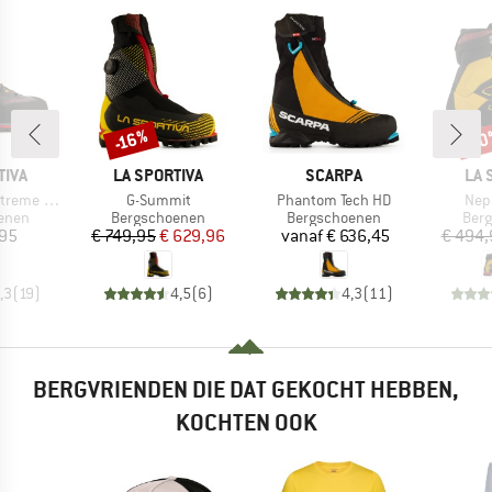
-16%
-1
Korting
Kort
MERK
MERK
ME
TIVA
LA SPORTIVA
SCARPA
LA 
Artikel
Artikel
Artik
reme GTX
G-Summit
Phantom Tech HD
Nep
roep
Productgroep
Productgroep
Prod
enen
Bergschoenen
Bergschoenen
Ber
ijs
Prijs
Verlaagde prijs
Prijs
,95
€ 749,95
€ 629,96
vanaf
€ 636,45
€ 494,
,3
(
19
)
4,5
(
6
)
4,3
(
11
)
BERGVRIENDEN DIE DAT GEKOCHT HEBBEN,
KOCHTEN OOK