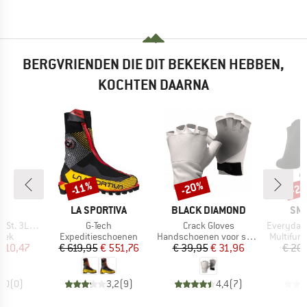
BERGVRIENDEN DIE DIT BEKEKEN HEBBEN,
KOCHTEN DAARNA
-20%
-2
-11%
Korting
Korting
Kort
K
MERK
MERK
ME
C
LA SPORTIVA
BLACK DIAMOND
SM
Artikel
Artikel
Artikel
 Rain Pants II
G-Tech
Crack Gloves
Everyday Athle
groep
Productgroep
Productgroep
Productg
oek
Expeditieschoenen
Handschoenen voor spleetklimmen
Multifun
ijs
rlaagde prijs
Prijs
Verlaagde prijs
Prijs
Verlaagde prijs
 110,47
€ 619,95
€ 551,76
€ 39,95
€ 31,96
€ 20
0,0
(
0
)
3,2
(
9
)
4,4
(
7
)