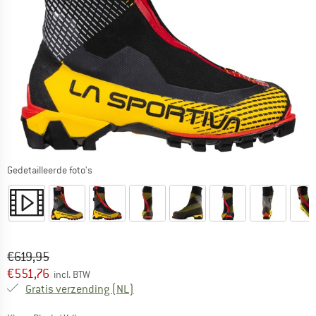
Gedetailleerde foto's
Oorspronkelijke prijs :
Prijs:
€
619,95
€
551,76
incl. BTW
Nederland. Informatie over de verzend
Gratis verzending
(NL)