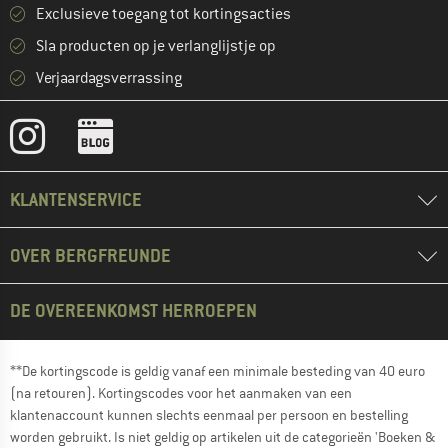
Exclusieve toegang tot kortingsacties
Sla producten op je verlanglijstje op
Verjaardagsverrassing
KLANTENSERVICE
OVER BERGFREUNDE
DE OVEREENKOMST HERROEPEN
**De kortingscode is geldig vanaf een minimale besteding van 40 euro
(na retouren). Kortingscodes voor het aanmaken van een
klantenaccount kunnen slechts eenmaal per persoon en bestelling
worden gebruikt. Is niet geldig op artikelen uit de categorieën 'Boeken &