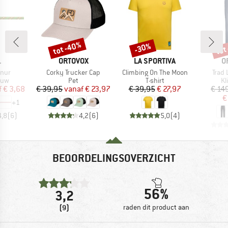
tot -40%
tot
-30%
Korting
Korting
Kort
K
MERK
MERK
M
L
ORTOVOX
LA SPORTIVA
O
Artikel
Artikel
Artike
nur
Corky Trucker Cap
Climbing On The Moon
Trad 
groep
Productgroep
Productgroep
Pr
ouw
Pet
T-shirt
Kl
ijs
rlaagde prijs
Prijs
Verlaagde prijs
Prijs
Verlaagde prijs
f
€ 3,68
€ 39,95
vanaf
€ 23,97
€ 39,95
€ 27,97
€ 14
€
+
1
4,8
(
6
)
4,2
(
6
)
5,0
(
4
)
BEOORDELINGSOVERZICHT
56%
3,2
(9)
raden dit product aan