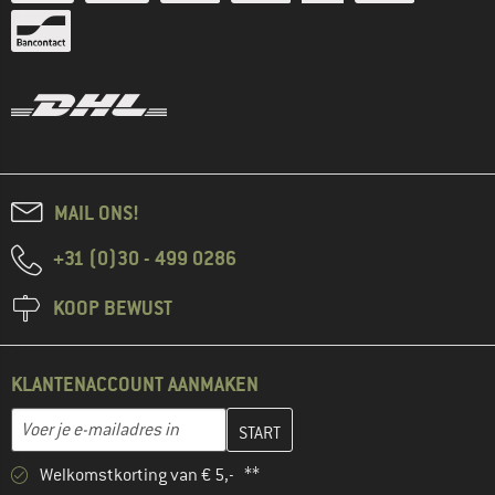
MAIL ONS!
+31 (0)30 - 499 0286
KOOP BEWUST
KLANTENACCOUNT AANMAKEN
Vul je e-mailadres hier in en maak in de volgende stap je klanten
E-mailadres
Welkomstkorting van € 5,- **