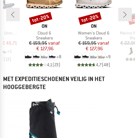
%
tot -20%
tot -20%
tot
Korting
Korting
Kort
K
MERK
MERK
ON
ON
Artikel
Artikel
Artikel
niversal
Cloud 6
Women's Cloud 6
Merino Wool C
tgroep
Productgroep
Productgroep
Prod
en
Sneakers
Sneakers
Wan
ijs
rlaagde prijs
Prijs
Verlaagde prijs
Prijs
Verlaagde prijs
f
€ 48,71
€ 159,95
vanaf
€ 159,95
vanaf
€ 22,95
€ 127,96
€ 127,96
+
1
+
8
+
9
,3
(
13
)
4,1
(
23
)
4,7
(
48
)
MET EXPEDITIESCHOENEN VEILIG IN HET
HOOGGEBERGTE