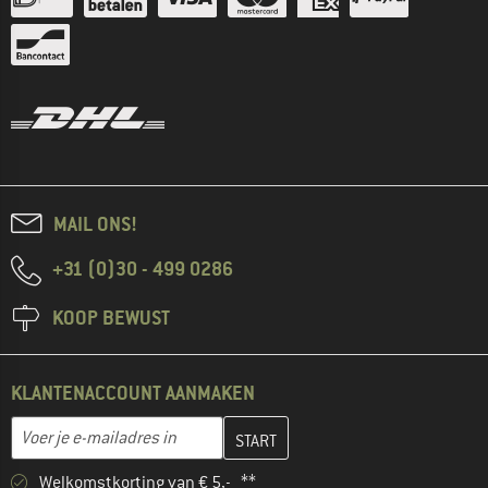
MAIL ONS!
+31 (0)30 - 499 0286
KOOP BEWUST
KLANTENACCOUNT AANMAKEN
Vul je e-mailadres hier in en maak in de volgende stap je klanten
Voer je e-mailadres in
Welkomstkorting van € 5,- **