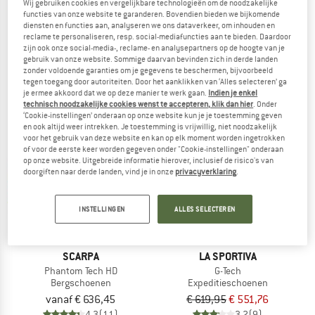
Wij gebruiken cookies en vergelijkbare technologieën om de noodzakelijke
G-Summit
G2 Evo
functies van onze website te garanderen. Bovendien bieden we bijkomende
Bergschoenen
Expeditieschoenen
diensten en functies aan, analyseren we ons dataverkeer, om inhouden en
reclame te personaliseren, resp. social-mediafuncties aan te bieden. Daardoor
€ 749,95
€ 629,96
€ 839,95
€ 671,96
zijn ook onze social-media-, reclame- en analysepartners op de hoogte van je
4,5
(6)
4,8
(5)
gebruik van onze website. Sommige daarvan bevinden zich in derde landen
zonder voldoende garanties om je gegevens te beschermen, bijvoorbeeld
tegen toegang door autoriteiten. Door het aanklikken van ‘Alles selecteren’ ga
je ermee akkoord dat we op deze manier te werk gaan.
Indien je enkel
technisch noodzakelijke cookies wenst te accepteren, klik dan hier
. Onder
‘Cookie-instellingen’ onderaan op onze website kun je je toestemming geven
en ook altijd weer intrekken. Je toestemming is vrijwillig, niet noodzakelijk
voor het gebruik van deze website en kan op elk moment worden ingetrokken
-11%
of voor de eerste keer worden gegeven onder "Cookie-instellingen" onderaan
op onze website. Uitgebreide informatie hierover, inclusief de risico's van
doorgiften naar derde landen, vind je in onze
privacyverklaring
.
INSTELLINGEN
ALLES SELECTEREN
SCARPA
LA SPORTIVA
Phantom Tech HD
G-Tech
Bergschoenen
Expeditieschoenen
vanaf € 636,45
€ 619,95
€ 551,76
4,3
(11)
3,2
(9)