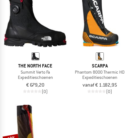
NAAR DE SALE
THE NORTH FACE
SCARPA
Summit Verto Fa
Phantom 8000 Thermic HD
Expeditieschoenen
Expeditieschoenen
€ 679,20
vanaf € 1.182,95
(0)
(0)