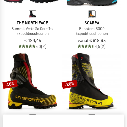
THE NORTH FACE
SCARPA
Summit Verto Sa Gore-Tex
Phantom 6000
Expeditieschoenen
Expeditieschoenen
€ 484,45
vanaf € 818,95
5,0
(2)
4,5
(2)
-20%
-16%
LA SPORTIVA
LA SPORTIVA