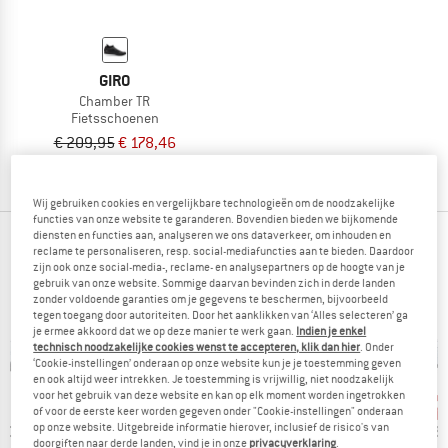
GIRO
Chamber TR
Fietsschoenen
€ 209,95
€ 178,46
(0)
Wij gebruiken cookies en vergelijkbare technologieën om de noodzakelijke
functies van onze website te garanderen. Bovendien bieden we bijkomende
diensten en functies aan, analyseren we ons dataverkeer, om inhouden en
ONZE BESTSELLERS VOOR JOU
reclame te personaliseren, resp. social-mediafuncties aan te bieden. Daardoor
zijn ook onze social-media-, reclame- en analysepartners op de hoogte van je
gebruik van onze website. Sommige daarvan bevinden zich in derde landen
zonder voldoende garanties om je gegevens te beschermen, bijvoorbeeld
tegen toegang door autoriteiten. Door het aanklikken van ‘Alles selecteren’ ga
je ermee akkoord dat we op deze manier te werk gaan.
Indien je enkel
technisch noodzakelijke cookies wenst te accepteren, klik dan hier
. Onder
‘Cookie-instellingen’ onderaan op onze website kun je je toestemming geven
en ook altijd weer intrekken. Je toestemming is vrijwillig, niet noodzakelijk
voor het gebruik van deze website en kan op elk moment worden ingetrokken
tot -65%
-70%
-1
Korting
Korting
Kort
of voor de eerste keer worden gegeven onder "Cookie-instellingen" onderaan
op onze website. Uitgebreide informatie hierover, inclusief de risico's van
MERK
MERK
M
NO
DMT
DMT
S
doorgiften naar derde landen, vind je in onze
privacyverklaring
.