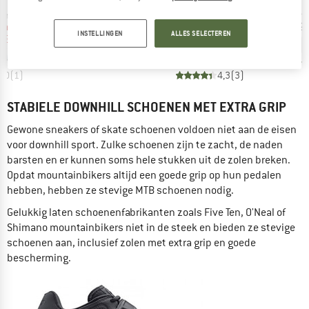
l
Artikel
Artikel
2
Pogis
KR0 EVO
roep
Productgroep
Productgroep
Prod
oenen
Fietsschoenen
Fietsschoenen
Fiet
ijs
rlaagde prijs
Prijs
Verlaagde prijs
Prijs
Verlaagde prijs
vanaf
€ 408,95
€ 122,69
€ 408,95
vanaf
€ 179,
INSTELLINGEN
ALLES SELECTEREN
96
€ 143,13
3,5
(
6
)
5,0
(
1
)
4,3
(
3
)
STABIELE DOWNHILL SCHOENEN MET EXTRA GRIP
Gewone sneakers of skate schoenen voldoen niet aan de eisen
voor downhill sport. Zulke schoenen zijn te zacht, de naden
barsten en er kunnen soms hele stukken uit de zolen breken.
Opdat mountainbikers altijd een goede grip op hun pedalen
hebben, hebben ze stevige MTB schoenen nodig.
Gelukkig laten schoenenfabrikanten zoals Five Ten, O'Neal of
Shimano mountainbikers niet in de steek en bieden ze stevige
schoenen aan, inclusief zolen met extra grip en goede
bescherming.