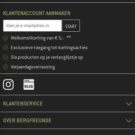
KLANTENACCOUNT AANMAKEN
Vul je e-mailadres hier in en maak in de volgende stap je klanten
E-mailadres
Welkomstkorting van € 5,- **
Exclusieve toegang tot kortingsacties
Sla producten op je verlanglijstje op
Verjaardagsverrassing
KLANTENSERVICE
OVER BERGFREUNDE