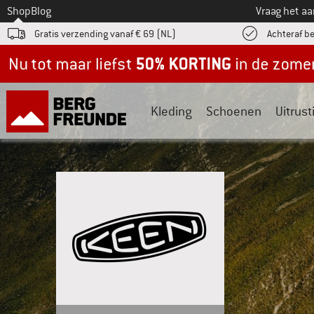
Naar
Shop
Blog
Vraag het a
Gratis verzending vanaf € 69 (NL)
Achteraf b
Nu tot maar liefst -50% in de zomersale!
Kleding
Schoenen
Uitrust