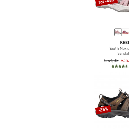
tot -45%
KEE
Youth Moxi
Sanda
€ 64,95
vana
-25%