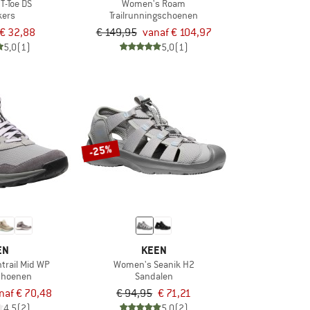
 T-Toe DS
Women's Roam
kers
Trailrunningschoenen
€ 32,88
€ 149,95
vanaf € 104,97
5,0
(1)
5,0
(1)
-25%
EN
KEEN
trail Mid WP
Women's Seanik H2
choenen
Sandalen
naf € 70,48
€ 94,95
€ 71,21
4,5
(2)
5,0
(2)