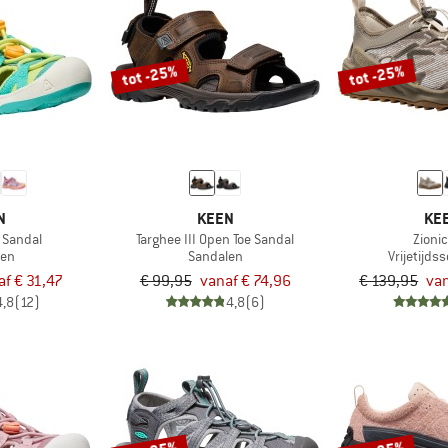
tot -25%
tot -25%
N
KEEN
KE
 Sandal
Targhee III Open Toe Sandal
Zioni
len
Sandalen
Vrijetijd
af € 31,47
€ 99,95
vanaf € 74,96
€ 139,95
van
4,8
(12)
4,8
(6)