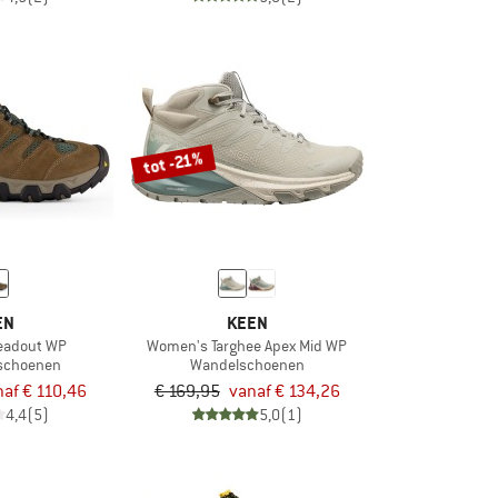
tot -21%
EN
KEEN
eadout WP
Women's Targhee Apex Mid WP
tschoenen
Wandelschoenen
af € 110,46
€ 169,95
vanaf € 134,26
4,4
(5)
5,0
(1)