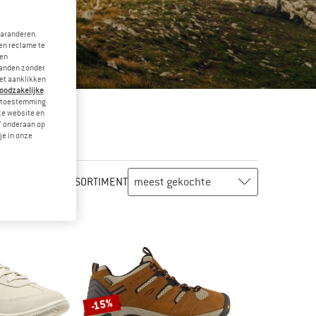
garanderen.
en reclame te
 en
landen zonder
et aanklikken
noodzakelijke
je toestemming
eze website en
" onderaan op
je in onze
ASSORTIMENT
-15%