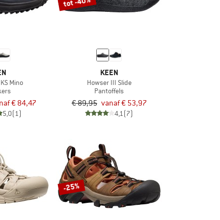
tot -40%
EN
KEEN
KS Mino
Howser III Slide
kers
Pantoffels
naf € 84,47
€ 89,95
vanaf € 53,97
5,0
(1)
4,1
(7)
-25%