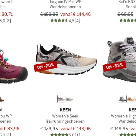
wser II
Targhee IV Mid WP
Kid's KNX
els
Wandelschoenen
Snea
 80,71
€ 169,95
vanaf € 144,46
€ 69,95
5,0
(2)
4,5
(4)
tot -20%
tot -53%
N
KEEN
KE
ibou WP
Women's Seek
Women's High
hoenen
Trailrunningschoenen
Wandels
f € 83,96
€ 179,95
vanaf € 143,96
€ 149,95
va
5,0
(2)
5,0
(1)