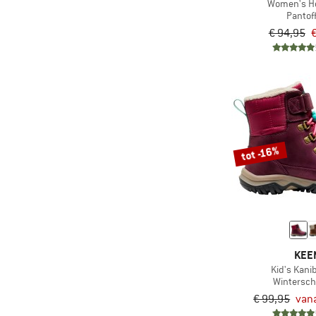
Women's Ho
Pantoff
€ 94,95
€
tot -16%
KEE
Kid's Kan
Wintersc
€ 99,95
vana