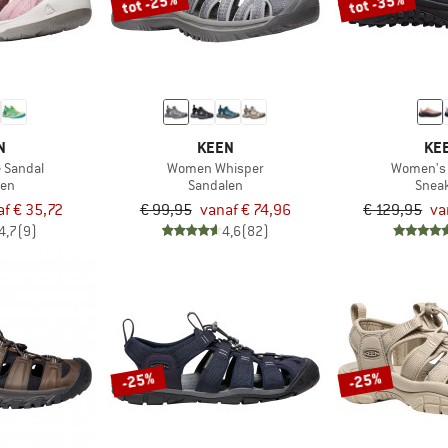
tot -25%
tot -35%
N
KEEN
KE
e Sandal
Women Whisper
Women's 
len
Sandalen
Snea
f € 35,72
€ 99,95
vanaf € 74,96
€ 129,95
va
4,7
(9)
4,6
(82)
-25%
-25%