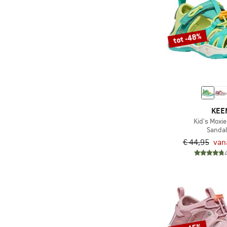
tot -48%
KEE
Kid's Moxie
Sanda
€ 44,95
van