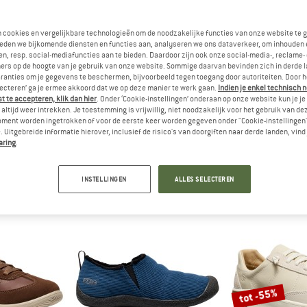
n cookies en vergelijkbare technologieën om de noodzakelijke functies van onze website te 
eden we bijkomende diensten en functies aan, analyseren we ons dataverkeer, om inhouden 
n, resp. social-mediafuncties aan te bieden. Daardoor zijn ook onze social-media-, reclame-
ers op de hoogte van je gebruik van onze website. Sommige daarvan bevinden zich in derde 
ranties om je gegevens te beschermen, bijvoorbeeld tegen toegang door autoriteiten. Door h
lecteren’ ga je ermee akkoord dat we op deze manier te werk gaan.
Indien je enkel technisch 
 te accepteren, klik dan hier
. Onder ‘Cookie-instellingen’ onderaan op onze website kun je 
altijd weer intrekken. Je toestemming is vrijwillig, niet noodzakelijk voor het gebruik van d
een
oment worden ingetrokken of voor de eerste keer worden gegeven onder "Cookie-instellingen
)
 Uitgebreide informatie hierover, inclusief de risico's van doorgiften naar derde landen, vind 
aring
.
INSTELLINGEN
ALLES SELECTEREN
tot -55%