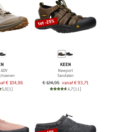
tot -25%
EN
KEEN
c ADV
Newport
sschoenen
Sandalen
af € 104,96
€ 124,95
vanaf € 93,71
5,0
(1)
4,7
(11)