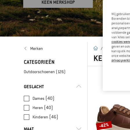
KEEN MERKSHOP
Wij gebruike
Bovendien bi
personalisere
analysepartn
voldoende ga
van ‘Alles se
cookies wenst
geven en ook 
Startpagina
Merken
/
Merken
/
K
kan op elk m
KEEN
(126
onze website.
privacyverkl
CATEGORIEËN
Outdoorschoenen
(126)
GESLACHT
(40)
Dames
(40)
Heren
(46)
Kinderen
-42%
MAAT