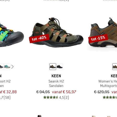
tot -40%
tot -15%
N
KEEN
KE
port H2
Seanik H2
Women's H
len
Sandalen
Multispor
f € 32,88
€ 94,95
vanaf € 56,97
€ 129,95
van
4,7
(58)
4,5
(2)