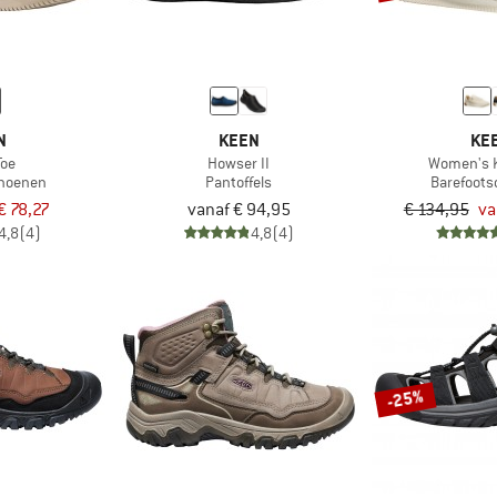
N
KEEN
KE
Toe
Howser II
Women's K
choenen
Pantoffels
Barefoot
€ 78,27
vanaf € 94,95
€ 134,95
va
4,8
(4)
4,8
(4)
-25%