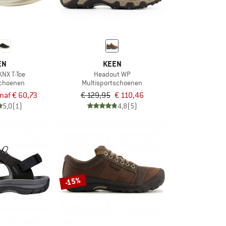
EN
KEEN
NX T-Toe
Headout WP
schoenen
Multisportschoenen
naf € 60,73
€ 129,95
€ 110,46
5,0
(1)
4,8
(5)
-15%