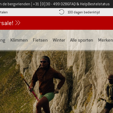
Bel ons op
an de bergvrienden
|
+31 (0)30 - 499 0286
FAQ & Help
Bestelstatus
vind de betalingsinformatie hier! Opent in een infovak
Vind de b
etalen
100 dagen bedenktijd
ing
Klimmen
Fietsen
Winter
Alle sporten
Merken