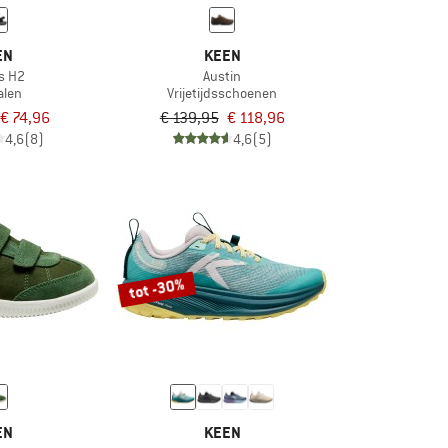
EN
KEEN
s H2
Austin
alen
Vrijetijdsschoenen
€ 74,96
€ 139,95
€ 118,96
4,6
(8)
4,6
(5)
tot -30%
EN
KEEN