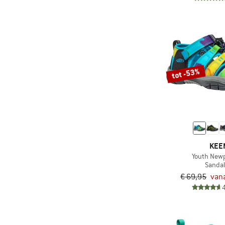
tot -53%
KEE
Youth New
Sanda
€ 69,95
vana