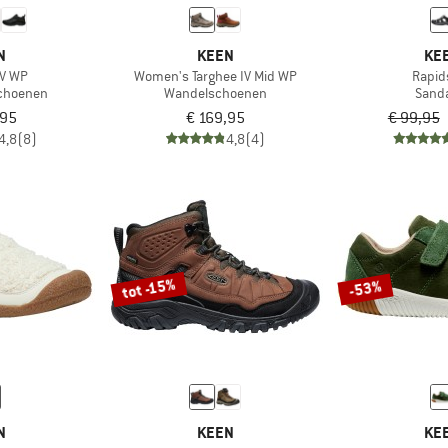
N
KEEN
KE
IV WP
Women's Targhee IV Mid WP
Rapid
schoenen
Wandelschoenen
Sand
,95
€ 169,95
€ 99,95
4,8
(8)
4,8
(4)
tot -15%
-53%
N
KEEN
KE