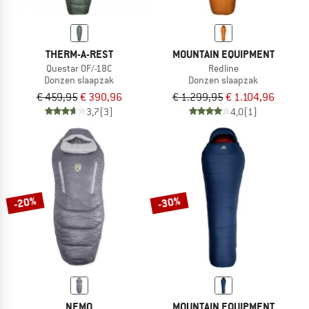
THERM-A-REST
MOUNTAIN EQUIPMENT
Questar 0F/-18C
Redline
Donzen slaapzak
Donzen slaapzak
€ 459,95
€ 390,96
€ 1.299,95
€ 1.104,96
3,7
(3)
4,0
(1)
-20%
-30%
NEMO
MOUNTAIN EQUIPMENT