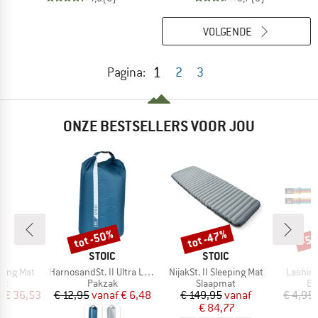
VOLGENDE
1
Pagina:
2
3
ONZE BESTSELLERS VOOR JOU
tot -50%
tot -47%
-5
Korting
Korting
Kort
K
MERK
MERK
C
STOIC
STOIC
Artikel
Artikel
Artikel
ping Mat
HarnosandSt. II Ultra Lite Dry Bag
NijakSt. II Sleeping Mat
Lashing
tgroep
Productgroep
Productgroep
Pr
at
Pakzak
Slaapmat
Ba
ijs
rlaagde prijs
Prijs
Verlaagde prijs
Prijs
Verlaagde prijs
f
€ 36,53
€ 12,95
vanaf
€ 6,48
€ 149,95
vanaf
€ 4,95
€ 84,77