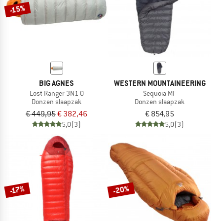
-15%
BIG AGNES
WESTERN MOUNTAINEERING
Lost Ranger 3N1 0
Sequoia MF
Donzen slaapzak
Donzen slaapzak
€ 449,95
€ 382,46
€ 854,95
5,0
(3)
5,0
(3)
-20%
-17%