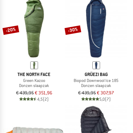
-20%
-30%
THE NORTH FACE
GRÜEZI BAG
Green Kazoo
Biopod Downwool Ice 185
Donzen slaapzak
Donzen slaapzak
€ 439,95
€ 351,96
€ 439,95
€ 307,97
4,5
(2)
5,0
(7)