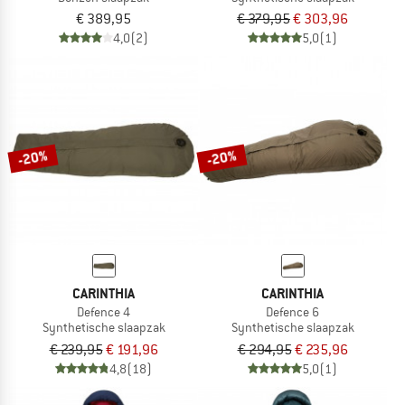
€ 389,95
€ 379,95
€ 303,96
4,0
(2)
5,0
(1)
-20%
-20%
CARINTHIA
CARINTHIA
Defence 4
Defence 6
Synthetische slaapzak
Synthetische slaapzak
€ 239,95
€ 191,96
€ 294,95
€ 235,96
4,8
(18)
5,0
(1)