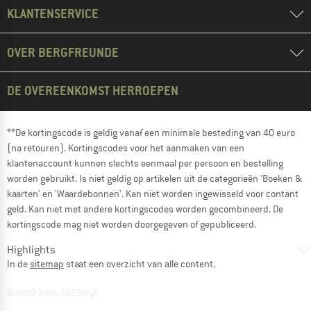
KLANTENSERVICE
OVER BERGFREUNDE
DE OVEREENKOMST HERROEPEN
**De kortingscode is geldig vanaf een minimale besteding van 40 euro
(na retouren). Kortingscodes voor het aanmaken van een
klantenaccount kunnen slechts eenmaal per persoon en bestelling
worden gebruikt. Is niet geldig op artikelen uit de categorieën 'Boeken &
kaarten' en 'Waardebonnen'. Kan niet worden ingewisseld voor contant
geld. Kan niet met andere kortingscodes worden gecombineerd. De
kortingscode mag niet worden doorgegeven of gepubliceerd.
Highlights
In de
sitemap
staat een overzicht van alle content.
BuildID XNAu5629cfyk