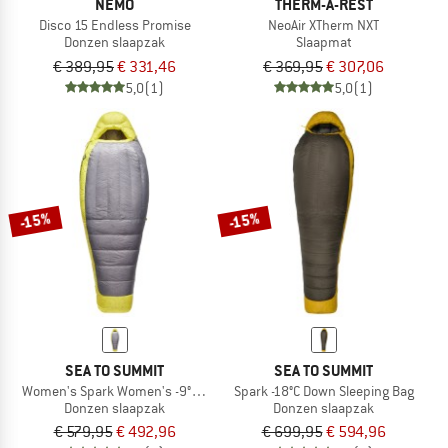
NEMO
THERM-A-REST
Disco 15 Endless Promise
NeoAir XTherm NXT
Donzen slaapzak
Slaapmat
€ 389,95
€ 331,46
€ 369,95
€ 307,06
5,0
(1)
5,0
(1)
-15%
-15%
SEA TO SUMMIT
SEA TO SUMMIT
Women's Spark Women's -9°C Down Sleeping Bag
Spark -18°C Down Sleeping Bag
Donzen slaapzak
Donzen slaapzak
€ 579,95
€ 492,96
€ 699,95
€ 594,96