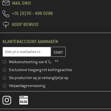
MAIL ONS!
+31 (0)30 - 499 0286
KOOP BEWUST
KLANTENACCOUNT AANMAKEN
Vul je e-mailadres hier in en maak in de volgende stap je klanten
E-mailadres
Welkomstkorting van € 5,- **
Exclusieve toegang tot kortingsacties
Sla producten op je verlanglijstje op
Verjaardagsverrassing