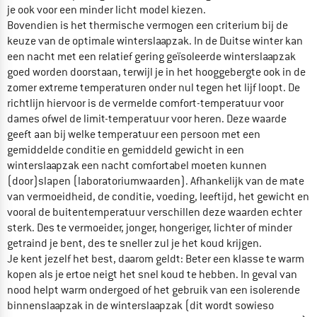
je ook voor een minder licht model kiezen.
Bovendien is het thermische vermogen een criterium bij de
keuze van de optimale winterslaapzak. In de Duitse winter kan
een nacht met een relatief gering geïsoleerde winterslaapzak
goed worden doorstaan, terwijl je in het hooggebergte ook in de
zomer extreme temperaturen onder nul tegen het lijf loopt. De
richtlijn hiervoor is de vermelde comfort-temperatuur voor
dames ofwel de limit-temperatuur voor heren. Deze waarde
geeft aan bij welke temperatuur een persoon met een
gemiddelde conditie en gemiddeld gewicht in een
winterslaapzak een nacht comfortabel moeten kunnen
(door)slapen (laboratoriumwaarden). Afhankelijk van de mate
van vermoeidheid, de conditie, voeding, leeftijd, het gewicht en
vooral de buitentemperatuur verschillen deze waarden echter
sterk. Des te vermoeider, jonger, hongeriger, lichter of minder
getraind je bent, des te sneller zul je het koud krijgen.
Je kent jezelf het best, daarom geldt: Beter een klasse te warm
kopen als je ertoe neigt het snel koud te hebben. In geval van
nood helpt warm ondergoed of het gebruik van een isolerende
binnenslaapzak in de winterslaapzak (dit wordt sowieso