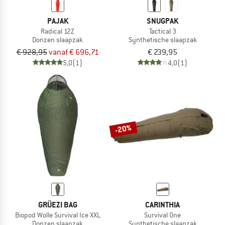
PAJAK
SNUGPAK
Radical 12Z
Tactical 3
Donzen slaapzak
Synthetische slaapzak
€ 928,95
vanaf € 696,71
€ 239,95
5,0
(1)
4,0
(1)
-20%
GRÜEZI BAG
CARINTHIA
Biopod Wolle Survival Ice XXL
Survival One
Donzen slaapzak
Synthetische slaapzak