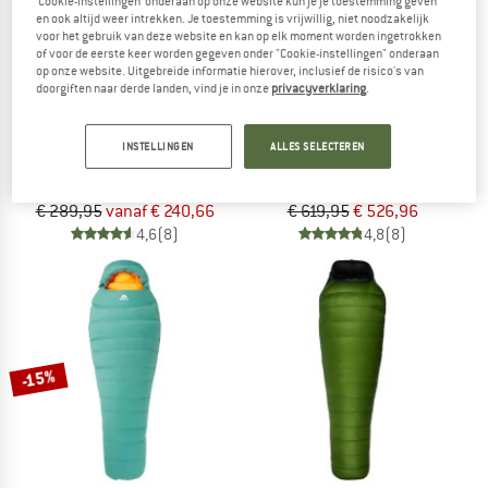
‘Cookie-instellingen’ onderaan op onze website kun je je toestemming geven
en ook altijd weer intrekken. Je toestemming is vrijwillig, niet noodzakelijk
voor het gebruik van deze website en kan op elk moment worden ingetrokken
of voor de eerste keer worden gegeven onder "Cookie-instellingen" onderaan
op onze website. Uitgebreide informatie hierover, inclusief de risico's van
doorgiften naar derde landen, vind je in onze
privacyverklaring
.
NEMO
MOUNTAIN EQUIPMENT
INSTELLINGEN
ALLES SELECTEREN
Tensor Extreme Conditions
Women's Glacier 1000
Slaapmat
Donzen slaapzak
€ 289,95
vanaf € 240,66
€ 619,95
€ 526,96
4,6
(8)
4,8
(8)
-15%