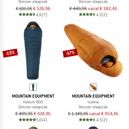
Donzen slaapzak
Donzen slaapzak
€ 619,95
€ 526,96
€ 449,95
vanaf € 382,46
4,6
(7)
4,5
(2)
-15%
-17%
MOUNTAIN EQUIPMENT
MOUNTAIN EQUIPMENT
Helium 800
Iceline
Donzen slaapzak
Donzen slaapzak
€ 499,95
€ 424,96
€ 1.149,95
vanaf € 954,46
5,0
(4)
4,5
(2)