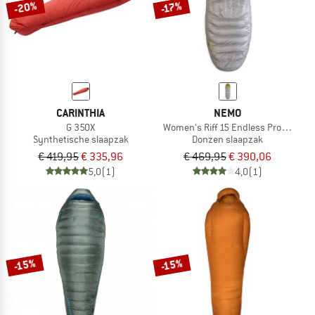
-20%
-17%
CARINTHIA
NEMO
G 350X
Women's Riff 15 Endless Promise
Synthetische slaapzak
Donzen slaapzak
€ 419,95
€ 335,96
€ 469,95
€ 390,06
5,0
(1)
4,0
(1)
-15%
-15%