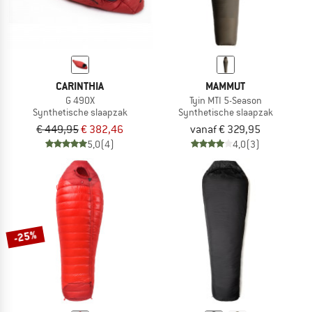
CARINTHIA
MAMMUT
G 490X
Tyin MTI 5-Season
Synthetische slaapzak
Synthetische slaapzak
€ 449,95
€ 382,46
vanaf € 329,95
5,0
(4)
4,0
(3)
-25%