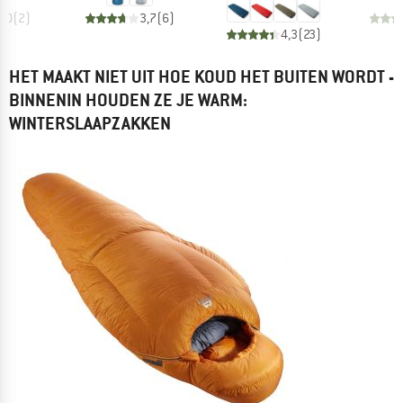
3,0
(
2
)
3,7
(
6
)
4,3
(
23
)
HET MAAKT NIET UIT HOE KOUD HET BUITEN WORDT -
BINNENIN HOUDEN ZE JE WARM:
WINTERSLAAPZAKKEN