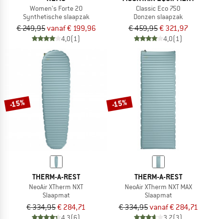
Women's Forte 20
Classic Eco 750
Synthetische slaapzak
Donzen slaapzak
€ 249,95
vanaf € 199,96
€ 459,95
€ 321,97
4,0
(1)
4,0
(1)
-15%
-15%
THERM-A-REST
THERM-A-REST
NeoAir XTherm NXT
NeoAir XTherm NXT MAX
Slaapmat
Slaapmat
€ 334,95
€ 284,71
€ 334,95
vanaf € 284,71
4,3
(6)
3,7
(3)