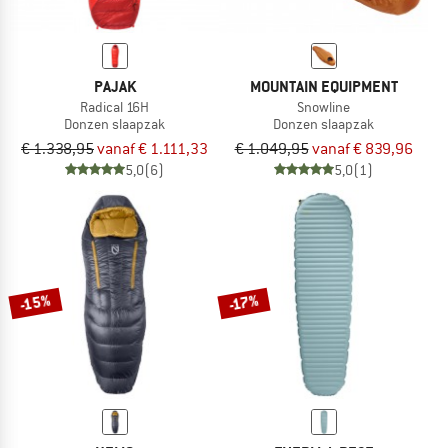
PAJAK
MOUNTAIN EQUIPMENT
Radical 16H
Snowline
Donzen slaapzak
Donzen slaapzak
€ 1.338,95
vanaf € 1.111,33
€ 1.049,95
vanaf € 839,96
5,0
(6)
5,0
(1)
-15%
-17%