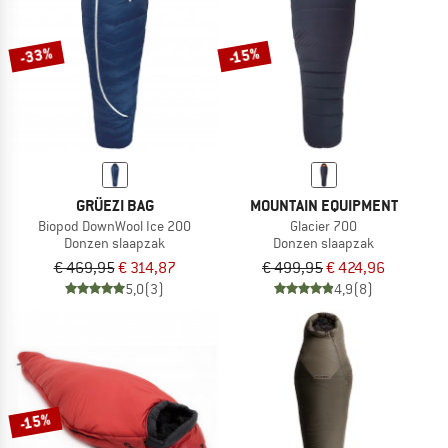
-33%
-15%
GRÜEZI BAG
MOUNTAIN EQUIPMENT
Biopod DownWool Ice 200
Glacier 700
Donzen slaapzak
Donzen slaapzak
€ 469,95
€ 314,87
€ 499,95
€ 424,96
5,0
(3)
4,9
(8)
-15%