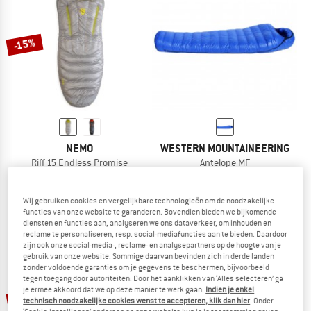
NAAR DE SALE
-15%
NEMO
WESTERN MOUNTAINEERING
Riff 15 Endless Promise
Antelope MF
Donzen slaapzak
Donzen slaapzak
€ 469,95
vanaf € 399,46
€ 772,95
Wij gebruiken cookies en vergelijkbare technologieën om de noodzakelijke
5,0
(2)
5,0
(2)
functies van onze website te garanderen. Bovendien bieden we bijkomende
diensten en functies aan, analyseren we ons dataverkeer, om inhouden en
reclame te personaliseren, resp. social-mediafuncties aan te bieden. Daardoor
zijn ook onze social-media-, reclame- en analysepartners op de hoogte van je
gebruik van onze website. Sommige daarvan bevinden zich in derde landen
zonder voldoende garanties om je gegevens te beschermen, bijvoorbeeld
tegen toegang door autoriteiten. Door het aanklikken van ‘Alles selecteren’ ga
je ermee akkoord dat we op deze manier te werk gaan.
Indien je enkel
-15%
-17%
technisch noodzakelijke cookies wenst te accepteren, klik dan hier
. Onder