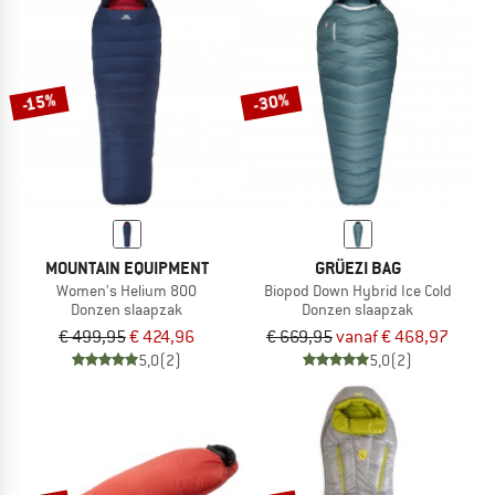
-30%
-15%
MOUNTAIN EQUIPMENT
GRÜEZI BAG
Women's Helium 800
Biopod Down Hybrid Ice Cold
Donzen slaapzak
Donzen slaapzak
€ 499,95
€ 424,96
€ 669,95
vanaf € 468,97
5,0
(2)
5,0
(2)