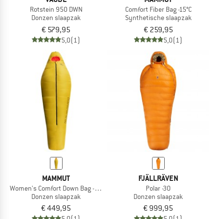
Rotstein 950 DWN
Comfort Fiber Bag -15°C
Donzen slaapzak
Synthetische slaapzak
€ 579,95
€ 259,95
5,0
(1)
5,0
(1)
MAMMUT
FJÄLLRÄVEN
Women's Comfort Down Bag -18C
Polar -30
Donzen slaapzak
Donzen slaapzak
€ 449,95
€ 999,95
5,0
(1)
5,0
(1)