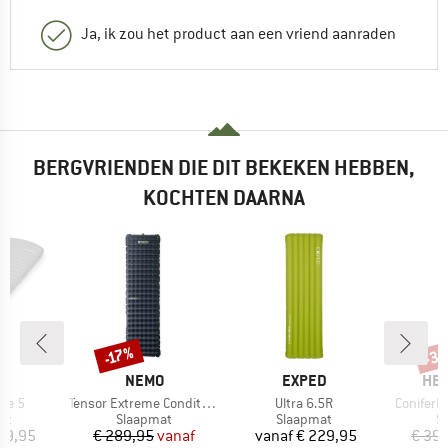
Ja, ik zou het product aan een vriend aanraden
BERGVRIENDEN DIE DIT BEKEKEN HEBBEN,
KOCHTEN DAARNA
-3
-17%
Korting
Kort
K
MERK
MERK
ME
NEMO
EXPED
HEB
Artikel
Artikel
Artikel
re 5
Tensor Extreme Conditions
Ultra 6.5R
ConiferH
tgroep
Productgroep
Productgroep
P
at
Slaapmat
Slaapmat
S
ijs
Prijs
Verlaagde prijs
Prijs
99,95
€ 289,95
vanaf
vanaf
€ 229,95
€ 39