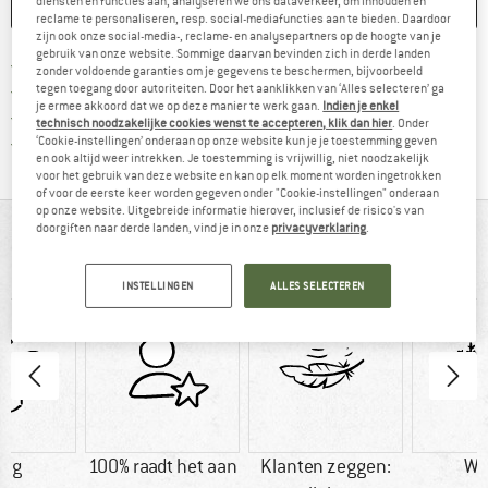
diensten en functies aan, analyseren we ons dataverkeer, om inhouden en
ONTHOUDEN
VERGELIJKEN
reclame te personaliseren, resp. social-mediafuncties aan te bieden. Daardoor
zijn ook onze social-media-, reclame- en analysepartners op de hoogte van je
gebruik van onze website. Sommige daarvan bevinden zich in derde landen
Vind hier de verzendinform
Gratis verzending vanaf € 69 (NL)
zonder voldoende garanties om je gegevens te beschermen, bijvoorbeeld
Vind de betalingsinformatie hier! Opent
100 dagen bedenktijd
tegen toegang door autoriteiten. Door het aanklikken van ‘Alles selecteren’ ga
je ermee akkoord dat we op deze manier te werk gaan.
Indien je enkel
> 4.000.000 tevreden klanten
technisch noodzakelijke cookies wenst te accepteren, klik dan hier
. Onder
Alle artikelen in voorraad
‘Cookie-instellingen’ onderaan op onze website kun je je toestemming geven
en ook altijd weer intrekken. Je toestemming is vrijwillig, niet noodzakelijk
voor het gebruik van deze website en kan op elk moment worden ingetrokken
of voor de eerste keer worden gegeven onder "Cookie-instellingen" onderaan
op onze website. Uitgebreide informatie hierover, inclusief de risico's van
doorgiften naar derde landen, vind je in onze
privacyverklaring
.
IN EEN OOGOPSLAG
Isomat voor ijzige kou
INSTELLINGEN
ALLES SELECTEREN
5 g
100% raadt het aan
Klanten zeggen:
Wi