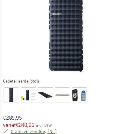
Gedetailleerde foto's
Oorspronkelijke prijs :
Prijs:
€
289,95
vanaf
€
240,66
incl. BTW
Nederland. Informatie over de verzend
Gratis verzending
(NL)