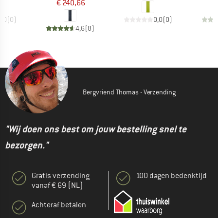
€ 240,66
0,0
(
0
)
0,0
(
0
)
4,6
(
8
)
Bergvriend Thomas - Verzending
"Wij doen ons best om jouw bestelling snel te
bezorgen."
Gratis verzending
100 dagen bedenktijd
vanaf € 69 (NL)
Achteraf betalen