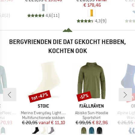
€ 178,46
€
5,0
(
2
)
4,6
(
11
)
4,3
(
9
)
BERGVRIENDEN DIE DAT GEKOCHT HEBBEN,
KOCHTEN OOK
tot -47%
tot
-17%
Korting
Korting
Kort
K
MERK
MERK
M
C
STOIC
FJÄLLRÄVEN
O
Artikel
Artikel
Artikel
St. Half Zip
Merino Everyday Light Quarter Socks
Abisko Sun-Hoodie
Alpine Ligh
tgroep
Productgroep
Productgroep
Prod
rui
Multifunctionele sokken
Sportshirt
Wan
ijs
rlaagde prijs
Prijs
Verlaagde prijs
Prijs
Verlaagde prijs
 70,93
€ 20,95
vanaf
€ 11,10
€ 99,95
€ 82,96
€ 26,95