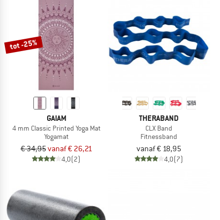
tot -25%
GAIAM
THERABAND
4 mm Classic Printed Yoga Mat
CLX Band
Yogamat
Fitnessband
€ 34,95
vanaf € 26,21
vanaf € 18,95
4,0
(2)
4,0
(7)