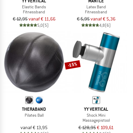
YY VERTICAL
MANTLE
Elastic Bands
Latex Band
Fitnessband
Fitnessband
€ 12,95
vanaf € 11,66
€ 5,95
vanaf € 5,36
5,0
(5)
4,8
(6)
-15%
THERABAND
YY VERTICAL
Pilates Ball
Shock Mini
Massagepistool
vanaf € 13,95
€ 128,95
€ 109,61