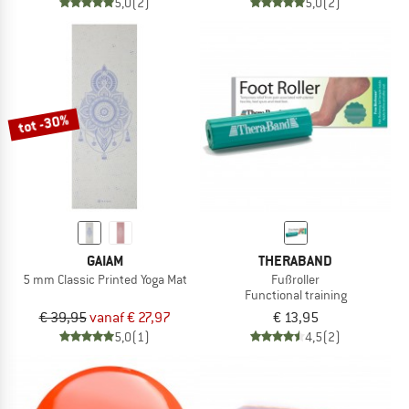
5,0
(2)
5,0
(2)
tot -30%
GAIAM
THERABAND
5 mm Classic Printed Yoga Mat
Fußroller
Functional training
€ 39,95
vanaf € 27,97
€ 13,95
5,0
(1)
4,5
(2)