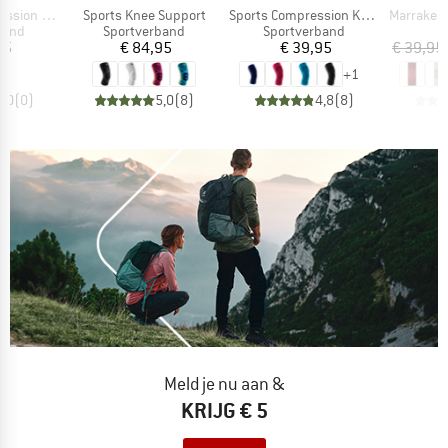
Artikel
Artikel
Artikel
ee Support
Sports Knee Support
Sports Compression Knee Support
Marrakesh Yo
roep
Productgroep
Productgroep
P
band
Sportverband
Sportverband
Y
ijs
Prijs
Prijs
95
€ 84,95
€ 39,95
€ 39,95
+
1
0,0
(
0
)
5,0
(
8
)
4,8
(
8
)
Meld je nu aan &
KRIJG € 5