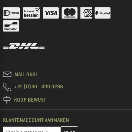
MAIL ONS!
+31 (0)30 - 499 0286
KOOP BEWUST
KLANTENACCOUNT AANMAKEN
Vul je e-mailadres hier in en maak in de volgende stap je klanten
E-mailadres