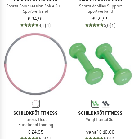
Sports Compression Ankle Support
Sports Achilles Support
Sportverband
Sportverband
€ 34,95
€ 59,95
4,8
(4)
5,0
(1)
SCHILDKRÖT FITNESS
SCHILDKRÖT FITNESS
Fitness-Hoop
Vinyl Hantel Set
Functional training
€ 24,95
vanaf € 10,00
5,0
(1)
5,0
(2)