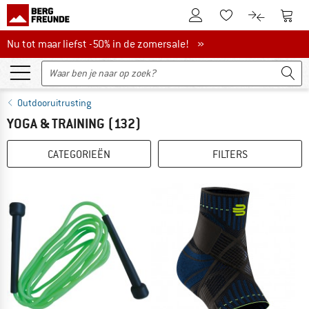
De klantenaccount
Naar
Naar de verlanglijs
Naar de pro
Nu tot maar liefst -50% in de zomersale!
Nu tot maar liefst -50% in de zomersale! »
Outdooruitrusting
YOGA & TRAINING
(132)
CATEGORIEËN
FILTERS