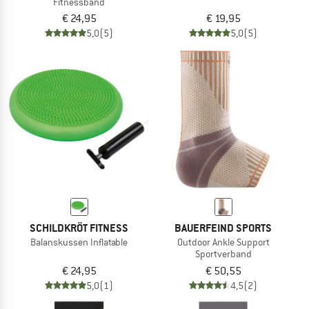
Fitnessband
€ 24,95
€ 19,95
5,0
(5)
5,0
(5)
SCHILDKRÖT FITNESS
BAUERFEIND SPORTS
Balanskussen Inflatable
Outdoor Ankle Support
Sportverband
€ 24,95
€ 50,55
5,0
(1)
4,5
(2)