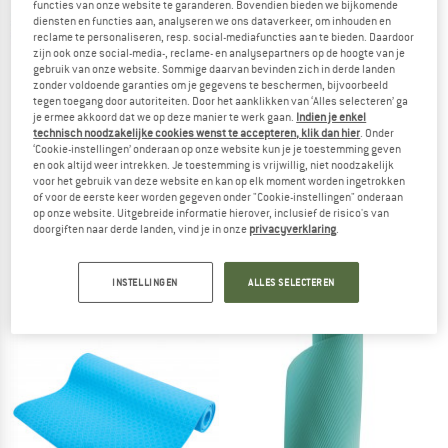
functies van onze website te garanderen. Bovendien bieden we bijkomende
NAAR DE SALE
diensten en functies aan, analyseren we ons dataverkeer, om inhouden en
reclame te personaliseren, resp. social-mediafuncties aan te bieden. Daardoor
zijn ook onze social-media-, reclame- en analysepartners op de hoogte van je
gebruik van onze website. Sommige daarvan bevinden zich in derde landen
zonder voldoende garanties om je gegevens te beschermen, bijvoorbeeld
tegen toegang door autoriteiten. Door het aanklikken van ‘Alles selecteren’ ga
je ermee akkoord dat we op deze manier te werk gaan.
Indien je enkel
technisch noodzakelijke cookies wenst te accepteren, klik dan hier
. Onder
‘Cookie-instellingen’ onderaan op onze website kun je je toestemming geven
en ook altijd weer intrekken. Je toestemming is vrijwillig, niet noodzakelijk
voor het gebruik van deze website en kan op elk moment worden ingetrokken
of voor de eerste keer worden gegeven onder "Cookie-instellingen" onderaan
SCHILDKRÖT FITNESS
SCHILDKRÖT FITNESS
op onze website. Uitgebreide informatie hierover, inclusief de risico's van
doorgiften naar derde landen, vind je in onze
privacyverklaring
.
Wooden Balance Board
Reaction Ball
Functional training
€ 69,95
€ 10,00
INSTELLINGEN
ALLES SELECTEREN
5,0
(2)
5,0
(1)