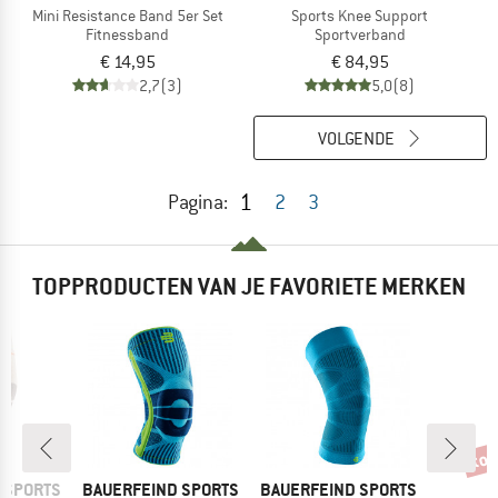
Mini Resistance Band 5er Set
Sports Knee Support
Fitnessband
Sportverband
€ 14,95
€ 84,95
2,7
(3)
5,0
(8)
VOLGENDE
1
Pagina:
2
3
TOPPRODUCTEN VAN JE FAVORIETE MERKEN
tot
Kort
MERK
MERK
 SPORTS
BAUERFEIND SPORTS
BAUERFEIND SPORTS