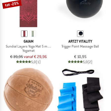
tot -25%
GAIAM
ARTZT VITALITY
Sundial Layers Yoga Mat 5 mm Classic Printed
Trigger Point Massage Ball
Yogamat
€ 39,95
vanaf € 29,96
€ 10,95
5,0
(1)
5,0
(2)