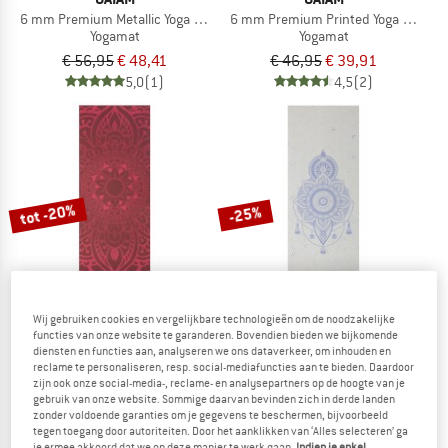
6 mm Premium Metallic Yoga Mat
6 mm Premium Printed Yoga Mat
Yogamat
Yogamat
€ 56,95
€ 48,41
€ 46,95
€ 39,91
5,0
(1)
4,5
(2)
tot -20%
-25%
Wij gebruiken cookies en vergelijkbare technologieën om de noodzakelijke
functies van onze website te garanderen. Bovendien bieden we bijkomende
diensten en functies aan, analyseren we ons dataverkeer, om inhouden en
GAIAM
GAIAM
reclame te personaliseren, resp. social-mediafuncties aan te bieden. Daardoor
Sundial Layers Yoga Mat 5 mm Classic Printed
5 mm Classic Printed Yoga Mat
zijn ook onze social-media-, reclame- en analysepartners op de hoogte van je
gebruik van onze website. Sommige daarvan bevinden zich in derde landen
Yogamat
zonder voldoende garanties om je gegevens te beschermen, bijvoorbeeld
€ 39,95
vanaf € 31,96
€ 39,95
€ 29,96
tegen toegang door autoriteiten. Door het aanklikken van ‘Alles selecteren’ ga
5,0
(1)
5,0
(1)
je ermee akkoord dat we op deze manier te werk gaan.
Indien je enkel