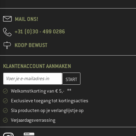
MAIL ONS!
+31 (0)30 - 499 0286
KOOP BEWUST
KLANTENACCOUNT AANMAKEN
Vul je e-mailadres hier in en maak in de volgende stap je klanten
E-mailadres
Welkomstkorting van € 5,- **
Exclusieve toegang tot kortingsacties
Sla producten op je verlanglijstje op
Verjaardagsverrassing