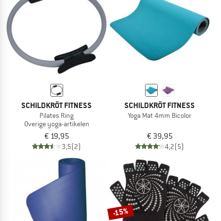
NAAR DE SALE
SCHILDKRÖT FITNESS
SCHILDKRÖT FITNESS
Pilates Ring
Yoga Mat 4mm Bicolor
Overige yoga-artikelen
€ 19,95
€ 39,95
3,5
(2)
4,2
(5)
-15%