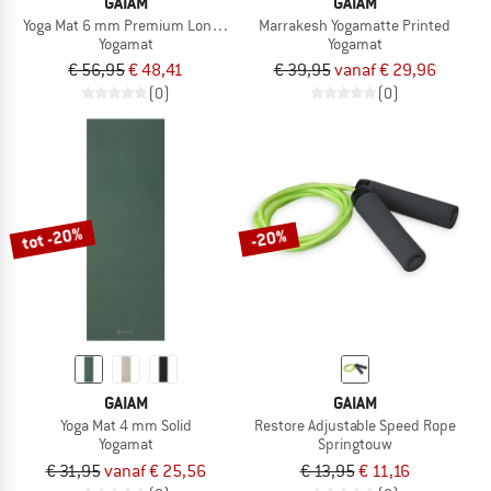
GAIAM
GAIAM
Yoga Mat 6 mm Premium Longer/Wider
Marrakesh Yogamatte Printed
Yogamat
Yogamat
€ 56,95
€ 48,41
€ 39,95
vanaf € 29,96
(0)
(0)
tot -20%
-20%
GAIAM
GAIAM
Yoga Mat 4 mm Solid
Restore Adjustable Speed Rope
Yogamat
Springtouw
€ 31,95
vanaf € 25,56
€ 13,95
€ 11,16