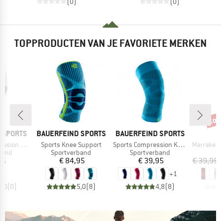
(0)
(0)
TOPPRODUCTEN VAN JE FAVORIETE MERKEN
tot
Kort
MERK
MERK
 SPORTS
BAUERFEIND SPORTS
BAUERFEIND SPORTS
Artikel
Artikel
Artikel
ee Support
Sports Knee Support
Sports Compression Knee Support
Marrakesh Yo
roep
Productgroep
Productgroep
P
band
Sportverband
Sportverband
Y
ijs
Prijs
Prijs
95
€ 84,95
€ 39,95
€ 39,95
+
1
0,0
(
0
)
5,0
(
8
)
4,8
(
8
)