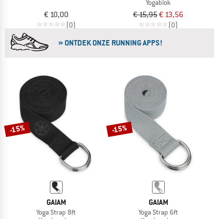
Yogablok
€ 10,00
€ 15,95
€ 13,56
(0)
(0)
» ONTDEK ONZE RUNNING APPS!
-15%
-15%
GAIAM
GAIAM
Yoga Strap 8ft
Yoga Strap 6ft