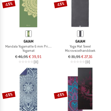
-15%
-15%
GAIAM
GAIAM
Mandala Yogamatte 6 mm Printed
Yoga Mat Towel
Yogamat
Microvezelhanddoek
€ 46,95
€ 39,91
€ 31,95
€ 27,16
(0)
(0)
-15%
-15%