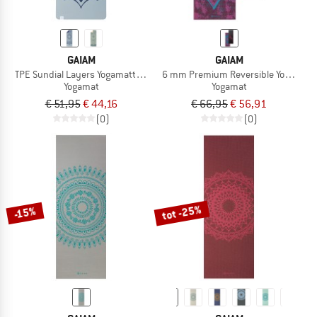
GAIAM
GAIAM
TPE Sundial Layers Yogamatte Printed
6 mm Premium Reversible Yoga Mat
Yogamat
Yogamat
€ 51,95
€ 44,16
€ 66,95
€ 56,91
(0)
(0)
tot -25%
-15%