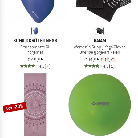
SCHILDKRÖT FITNESS
GAIAM
Fitnessmatte XL
Women's Grippy Yoga Gloves
Yogamat
Overige yoga-artikelen
€ 49,95
€ 14,95
€ 12,71
4,1
(7)
4,0
(1)
tot -20%