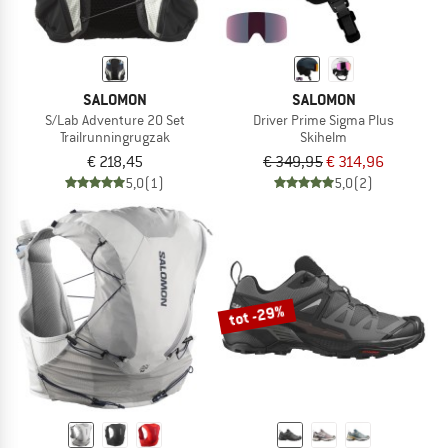
SALOMON
SALOMON
S/Lab Adventure 20 Set
Driver Prime Sigma Plus
Trailrunningrugzak
Skihelm
€ 218,45
€ 349,95
€ 314,96
5,0
(1)
5,0
(2)
tot -29%