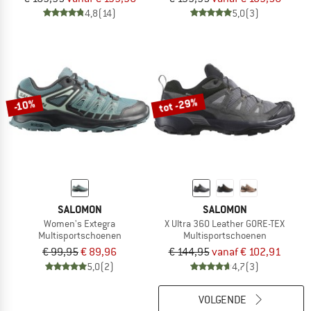
4,8
(14)
5,0
(3)
tot -29%
-10%
SALOMON
SALOMON
Women's Extegra
X Ultra 360 Leather GORE-TEX
Multisportschoenen
Multisportschoenen
€ 99,95
€ 89,96
€ 144,95
vanaf € 102,91
5,0
(2)
4,7
(3)
VOLGENDE