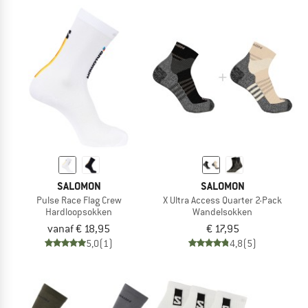
SALOMON
SALOMON
Pulse Race Flag Crew
X Ultra Access Quarter 2-Pack
Hardloopsokken
Wandelsokken
vanaf € 18,95
€ 17,95
5,0
(1)
4,8
(5)