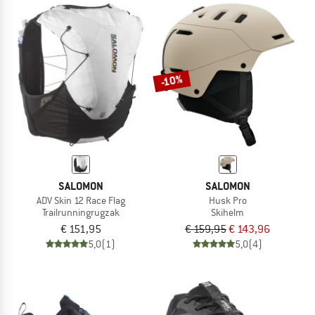
-10%
SALOMON
SALOMON
ADV Skin 12 Race Flag
Husk Pro
Trailrunningrugzak
Skihelm
€ 151,95
€ 159,95
€ 143,96
5,0
(1)
5,0
(4)