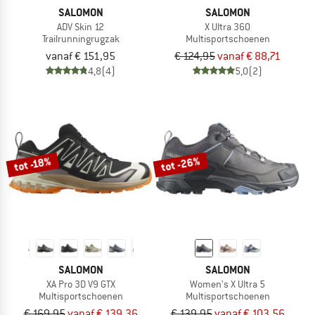
SALOMON
SALOMON
ADV Skin 12
X Ultra 360
Trailrunningrugzak
Multisportschoenen
vanaf € 151,95
€ 124,95
vanaf € 88,71
4,8
(4)
5,0
(2)
tot -26%
tot -18%
SALOMON
SALOMON
XA Pro 3D V9 GTX
Women's X Ultra 5
Multisportschoenen
Multisportschoenen
€ 169,95
vanaf € 139,36
€ 139,95
vanaf € 103,56