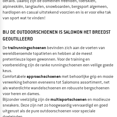
details. Daarbij zijn de domeinen freeriden, toerskiën,
alpineskiën, langlaufen, snowboarden, bergsport algemeen,
hardlopen en casual uitstekend voorzien en is er voor elke tak
van sport wat te vinden!
BIJ DE OUTDOORSCHOENEN IS SALOMON HET BREEDST
GEOUTILLEERD
trailrunningschoenen
De
bevinden zich aan de voeten van
wereldberoemde topatleten en hebben al de meest
pretentieuze lopen gewonnen. Voor de training en
voorbereiding zijn de ranke runningschoenen een veilige goede
keus.
approachschoenen
Comfortabele
met behoorlijke grip en mooie
verwerking behoren eveneens tot Salomons assortiment, net
als waterdichte wandelschoenen en robuuste bergschoenen
voor heren en dames.
multisportschoenen
Bijzonder veelzijdig zijn de
en modieuze
sneakers. Deze zijn net zo hoogwaardig vervaardigd en goed
uitgerust als de pure outdoorschoenen voor speciale
doeleinden.