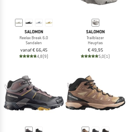
SALOMON
SALOMON
Reelax Break 6.0
Trailblazer
Sandalen
Heuptas
vanaf € 66,45
€ 49,95
4,8
(9)
5,0
(1)