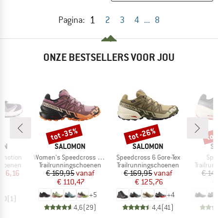
1
Pagina:
2
3
4
...
8
ONZE BESTSELLERS VOOR JOU
tot -35%
tot -26%
tot
Korting
Korting
Kort
MERK
MERK
M
ON
SALOMON
SALOMON
S
Artikel
Artikel
Arti
amotion
Women's Speedcross 6 Gore-Tex
Speedcross 6 Gore-Tex
Spe
p
Productgroep
Productgroep
Product
choenen
Trailrunningschoenen
Trailrunningschoenen
Trailru
ijs
rlaagde prijs
Prijs
Verlaagde prijs
Prijs
Verlaagde prijs
 96,16
€ 169,95
vanaf
€ 169,95
vanaf
€ 14
€ 110,47
€ 125,76
€
+
5
+
4
5,0
(
1
)
4,6
(
29
)
4,4
(
41
)