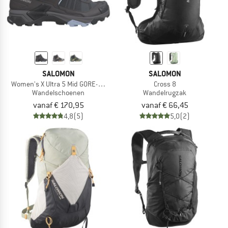
SALOMON
SALOMON
Women's X Ultra 5 Mid GORE-TEX
Cross 8
Wandelschoenen
Wandelrugzak
vanaf € 170,95
vanaf € 66,45
4,8
(5)
5,0
(2)