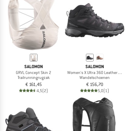
SALOMON
SALOMON
GRVL Concept Skin 2
Women's X Ultra 360 Leather Mid GO
Trailrunningrugzak
Wandelschoenen
€ 161,45
€ 156,70
4,5
(2)
5,0
(1)