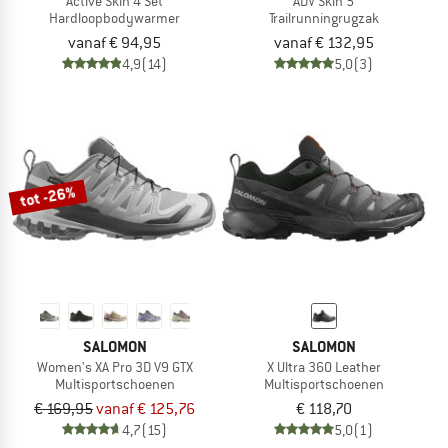
Active Skin 4 Set
ADV Skin 5
Hardloopbodywarmer
Trailrunningrugzak
vanaf € 94,95
vanaf € 132,95
4,9
(14)
5,0
(3)
tot -26%
SALOMON
SALOMON
Women's XA Pro 3D V9 GTX
X Ultra 360 Leather
Multisportschoenen
Multisportschoenen
€ 169,95
vanaf € 125,76
€ 118,70
4,7
(15)
5,0
(1)