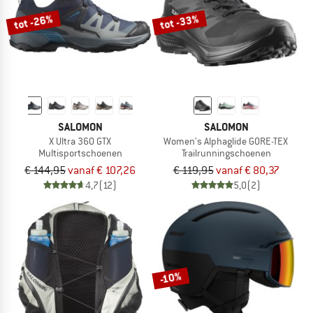
tot -26%
tot -33%
SALOMON
SALOMON
X Ultra 360 GTX
Women's Alphaglide GORE-TEX
Multisportschoenen
Trailrunningschoenen
€ 144,95
vanaf € 107,26
€ 119,95
vanaf € 80,37
4,7
(12)
5,0
(2)
-10%