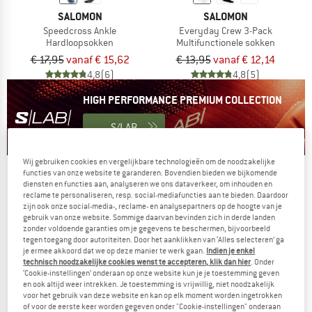
SALOMON
SALOMON
Speedcross Ankle
Everyday Crew 3-Pack
Hardloopsokken
Multifunctionele sokken
€ 17,95
vanaf € 15,62
€ 13,95
vanaf € 12,14
4,8
(6)
4,8
(5)
Zur Salomon High Performance Premium Kollektion
HIGH PERFORMANCE PREMIUM COLLECTION
S/LAB
Wij gebruiken cookies en vergelijkbare technologieën om de noodzakelijke
functies van onze website te garanderen. Bovendien bieden we bijkomende
diensten en functies aan, analyseren we ons dataverkeer, om inhouden en
reclame te personaliseren, resp. social-mediafuncties aan te bieden. Daardoor
zijn ook onze social-media-, reclame- en analysepartners op de hoogte van je
gebruik van onze website. Sommige daarvan bevinden zich in derde landen
zonder voldoende garanties om je gegevens te beschermen, bijvoorbeeld
tegen toegang door autoriteiten. Door het aanklikken van ‘Alles selecteren’ ga
je ermee akkoord dat we op deze manier te werk gaan.
Indien je enkel
technisch noodzakelijke cookies wenst te accepteren, klik dan hier
. Onder
‘Cookie-instellingen’ onderaan op onze website kun je je toestemming geven
en ook altijd weer intrekken. Je toestemming is vrijwillig, niet noodzakelijk
voor het gebruik van deze website en kan op elk moment worden ingetrokken
of voor de eerste keer worden gegeven onder "Cookie-instellingen" onderaan