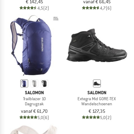
€ 142,45
vanaf € 66,45
4,5
(2)
4,7
(6)
SALOMON
SALOMON
Trailblazer 10
Extegra Mid GORE-TEX
Dagrugzak
Wandelschoenen
vanaf € 61,70
€ 127,35
5,0
(6)
5,0
(2)