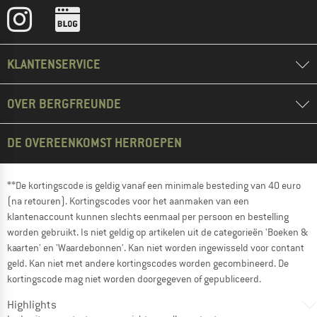
KLANTENSERVICE
OVER BERGFREUNDE
DE OVEREENKOMST HERROEPEN
**De kortingscode is geldig vanaf een minimale besteding van 40 euro
(na retouren). Kortingscodes voor het aanmaken van een
klantenaccount kunnen slechts eenmaal per persoon en bestelling
worden gebruikt. Is niet geldig op artikelen uit de categorieën 'Boeken &
kaarten' en 'Waardebonnen'. Kan niet worden ingewisseld voor contant
geld. Kan niet met andere kortingscodes worden gecombineerd. De
kortingscode mag niet worden doorgegeven of gepubliceerd.
Highlights