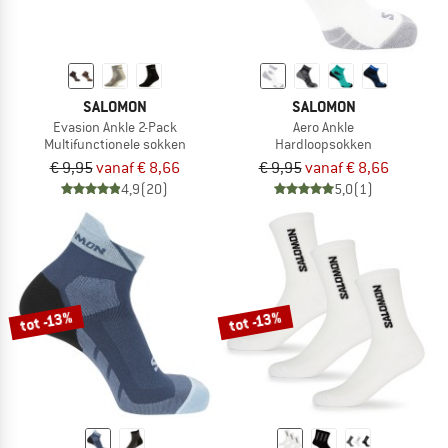
SALOMON
SALOMON
Evasion Ankle 2-Pack
Aero Ankle
Multifunctionele sokken
Hardloopsokken
€ 9,95
vanaf € 8,66
€ 9,95
vanaf € 8,66
4,9
(20)
5,0
(1)
tot -13%
tot -13%