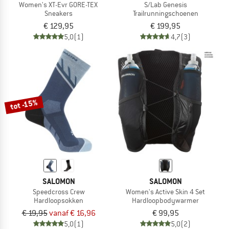
Women's XT-Evr GORE-TEX
S/Lab Genesis
Sneakers
Trailrunningschoenen
€ 129,95
€ 199,95
5,0
(1)
4,7
(3)
tot -15%
SALOMON
SALOMON
Speedcross Crew
Women's Active Skin 4 Set
Hardloopsokken
Hardloopbodywarmer
€ 19,95
vanaf € 16,96
€ 99,95
5,0
(1)
5,0
(2)