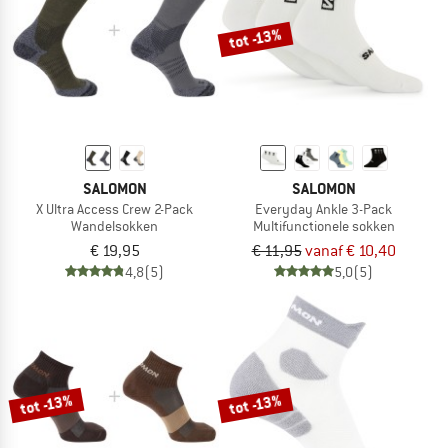
tot -13%
SALOMON
SALOMON
X Ultra Access Crew 2-Pack
Everyday Ankle 3-Pack
Wandelsokken
Multifunctionele sokken
€ 19,95
€ 11,95
vanaf € 10,40
4,8
(5)
5,0
(5)
tot -13%
tot -13%