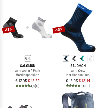
-13%
-13%
SALOMON
SALOMON
Aero Ankle 2-Pack
Aero Crew
Hardloopsokken
Hardloopsokken
€ 17,95
€ 15,62
€ 13,95
€ 12,14
4,8
(6)
5,0
(2)