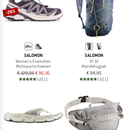
-26%
SALOMON
SALOMON
Women's Examotion
XT 10
Multisportschoenen
Wandelrugzak
€ 129,95
€ 96,16
€ 94,95
5,0
(1)
5,0
(1)