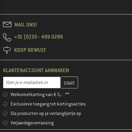
MAIL ONS!
+31 (0)30 - 499 0286
KOOP BEWUST
KLANTENACCOUNT AANMAKEN
Vul je e-mailadres hier in en maak in de volgende stap je klanten
E-mailadres
Welkomstkorting van € 5,- **
Exclusieve toegang tot kortingsacties
Sla producten op je verlanglijstje op
Verjaardagsverrassing