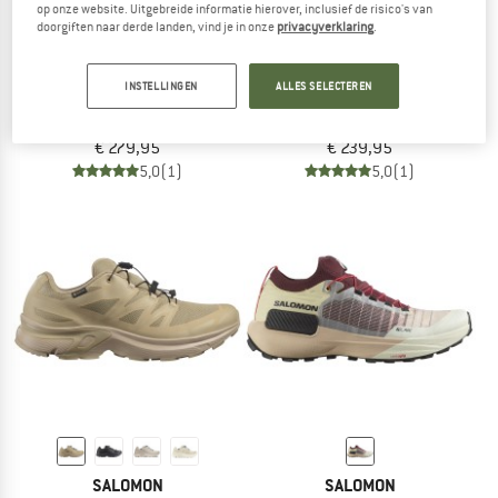
op onze website. Uitgebreide informatie hierover, inclusief de risico's van
doorgiften naar derde landen, vind je in onze
privacyverklaring
.
SALOMON
SALOMON
INSTELLINGEN
ALLES SELECTEREN
S/Lab Ultra Dust
S/Lab Ultra V2
Trailrunningschoenen
Trailrunningschoenen
€ 279,95
€ 239,95
5,0
(1)
5,0
(1)
SALOMON
SALOMON