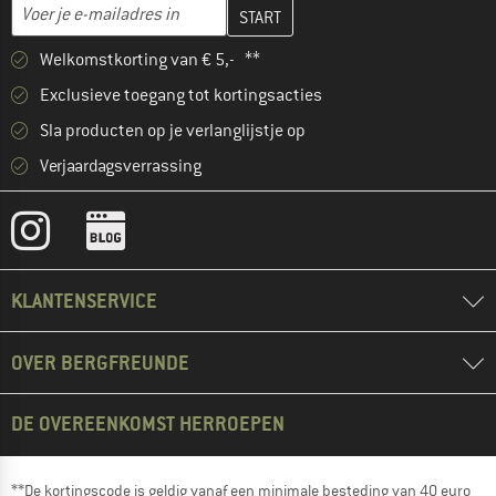
Vul je e-mailadres hier in en maak in de volgende stap je klanten
E-mailadres
Welkomstkorting van € 5,- **
Exclusieve toegang tot kortingsacties
Sla producten op je verlanglijstje op
Verjaardagsverrassing
KLANTENSERVICE
OVER BERGFREUNDE
DE OVEREENKOMST HERROEPEN
**De kortingscode is geldig vanaf een minimale besteding van 40 euro