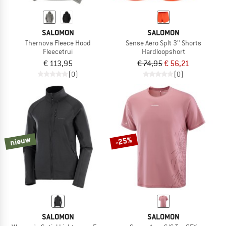
SALOMON
SALOMON
Thernova Fleece Hood
Sense Aero Splt 3'' Shorts
Fleecetrui
Hardloopshort
€ 113,95
€ 74,95
€ 56,21
(0)
(0)
nieuw
-25%
SALOMON
SALOMON