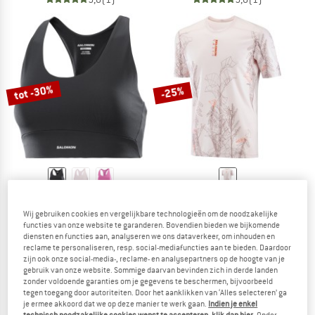
tot -30%
-25%
SALOMON
SALOMON
Women's SHKout Core Bra
S/Lab Ultra Tee AOP
Wij gebruiken cookies en vergelijkbare technologieën om de noodzakelijke
Sportbeha
Hardloopshirt
functies van onze website te garanderen. Bovendien bieden we bijkomende
diensten en functies aan, analyseren we ons dataverkeer, om inhouden en
€ 54,95
vanaf € 38,47
€ 114,95
€ 86,21
reclame te personaliseren, resp. social-mediafuncties aan te bieden. Daardoor
5,0
(3)
5,0
(1)
zijn ook onze social-media-, reclame- en analysepartners op de hoogte van je
gebruik van onze website. Sommige daarvan bevinden zich in derde landen
zonder voldoende garanties om je gegevens te beschermen, bijvoorbeeld
tegen toegang door autoriteiten. Door het aanklikken van ‘Alles selecteren’ ga
je ermee akkoord dat we op deze manier te werk gaan.
Indien je enkel