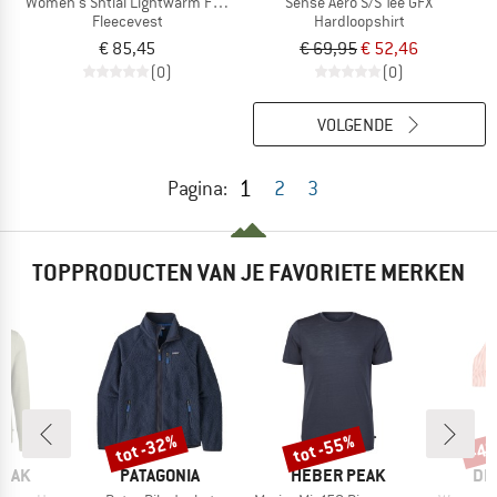
Women's Sntial Lightwarm Full Zip
Sense Aero S/S Tee GFX
Fleecevest
Hardloopshirt
€ 85,45
€ 69,95
€ 52,46
(0)
(0)
VOLGENDE
1
Pagina:
2
3
TOPPRODUCTEN VAN JE FAVORIETE MERKEN
%
tot -32%
tot -55%
-4
Korting
Korting
Kort
MERK
MERK
ME
PEAK
PATAGONIA
HEBER PEAK
DE