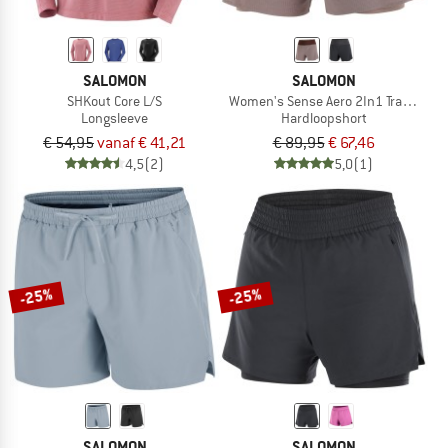
SALOMON
SALOMON
SHKout Core L/S
Women's Sense Aero 2In1 Trail 4
Longsleeve
Hardloopshort
€ 54,95
vanaf € 41,21
€ 89,95
€ 67,46
4,5
(2)
5,0
(1)
-25%
-25%
SALOMON
SALOMON