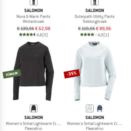
SALOMON
SALOMON
Nova X-Warm Pants
Outerpath Utility Pants
Winterbroek
Trekkingbroek
€ 139,95
€ 62,98
€ 119,95
€ 89,96
4,6
(5)
4,0
(1)
nieuw
-35%
SALOMON
SALOMON
Women's Sntial Lightwarm Crew Neck
Women's Sntial Lightwarm Crew Nec
Fleecetrui
Fleecetrui