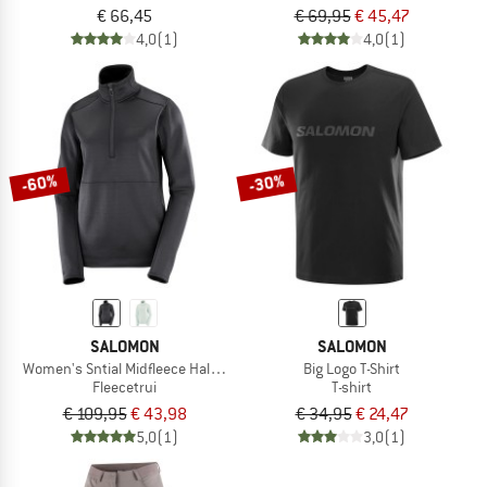
€ 66,45
€ 69,95
€ 45,47
4,0
(1)
4,0
(1)
-60%
-30%
SALOMON
SALOMON
Women's Sntial Midfleece Half Zip
Big Logo T-Shirt
Fleecetrui
T-shirt
€ 109,95
€ 43,98
€ 34,95
€ 24,47
5,0
(1)
3,0
(1)