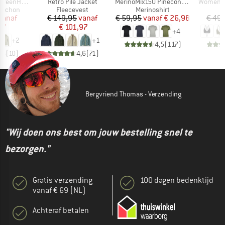
Artikel
Artikel
Artikel
. Zip Hoody
Retro Pile Jacket
MerinoMix150 PineconeHe. II T-Shirt
Women's 
ep
Productgroep
Productgroep
P
apuchon
Fleecevest
Merinoshirt
B
ijs
rlaagde prijs
Prijs
Verlaagde prijs
Prijs
Verlaagde prijs
vanaf
€ 149,95
vanaf
€ 59,95
vanaf
€ 26,98
€ 49,
87
€ 101,97
+
4
+
2
+
1
4,5
(
117
)
,6
(
10
)
4,6
(
71
)
Bergvriend Thomas - Verzending
"Wij doen ons best om jouw bestelling snel te
bezorgen."
Gratis verzending
100 dagen bedenktijd
vanaf € 69 (NL)
Achteraf betalen