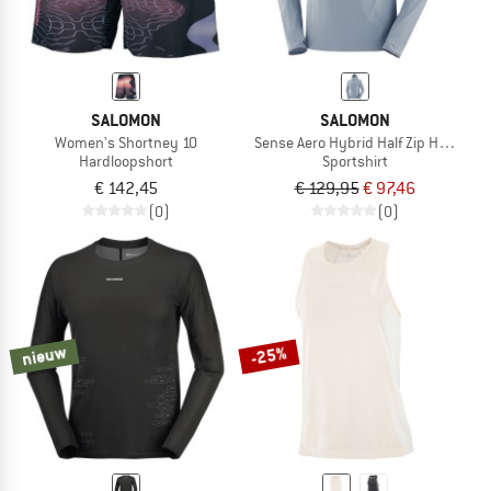
SALOMON
SALOMON
Women's Shortney 10
Sense Aero Hybrid Half Zip Hoodie
Hardloopshort
Sportshirt
€ 142,45
€ 129,95
€ 97,46
(0)
(0)
nieuw
-25%