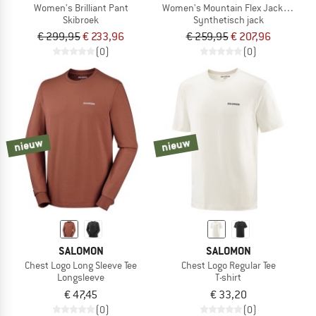
Women's Brilliant Pant
Women's Mountain Flex Jacket Hood
Skibroek
Synthetisch jack
€ 299,95
€ 233,96
€ 259,95
€ 207,96
(0)
(0)
nieuw
nieuw
SALOMON
SALOMON
Chest Logo Long Sleeve Tee
Chest Logo Regular Tee
Longsleeve
T-shirt
€ 47,45
€ 33,20
(0)
(0)