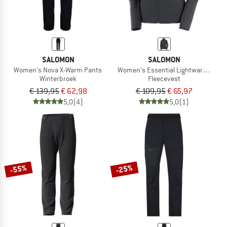
SALOMON
SALOMON
Women's Nova X-Warm Pants
Women's Essential Lightwarm Hybr
Winterbroek
Fleecevest
€ 139,95
€ 62,98
€ 109,95
€ 65,97
5,0
(4)
5,0
(1)
-55%
-25%