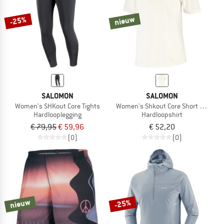
nieuw
-25%
SALOMON
SALOMON
Women's SHKout Core Tights
Women's Shkout Core Short Sleeve T
Hardlooplegging
Hardloopshirt
€ 79,95
€ 59,96
€ 52,20
(0)
(0)
nieuw
-25%