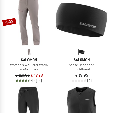
-60%
SALOMON
SALOMON
Women's Wayfarer Warm
Sense Headband
Winterbroek
Hoofdband
€ 119,95
€ 47,98
€ 19,95
4,4
(14)
(0)