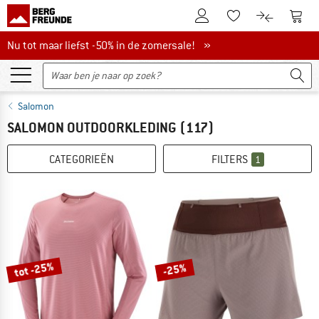
De klantenaccount
Naar
Naar de verlanglijs
Naar de pro
Nu tot maar liefst -50% in de zomersale!
Nu tot maar liefst -50% in de zomersale! »
Salomon
SALOMON OUTDOORKLEDING
(117)
CATEGORIEËN
FILTERS
1
tot -25%
-25%