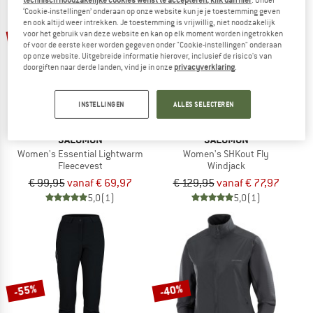
technisch noodzakelijke cookies wenst te accepteren, klik dan hier
. Onder
‘Cookie-instellingen’ onderaan op onze website kun je je toestemming geven
en ook altijd weer intrekken. Je toestemming is vrijwillig, niet noodzakelijk
tot -30%
tot -40%
voor het gebruik van deze website en kan op elk moment worden ingetrokken
of voor de eerste keer worden gegeven onder "Cookie-instellingen" onderaan
op onze website. Uitgebreide informatie hierover, inclusief de risico's van
doorgiften naar derde landen, vind je in onze
privacyverklaring
.
INSTELLINGEN
ALLES SELECTEREN
SALOMON
SALOMON
Women's Essential Lightwarm
Women's SHKout Fly
Fleecevest
Windjack
€ 99,95
vanaf € 69,97
€ 129,95
vanaf € 77,97
5,0
(1)
5,0
(1)
-55%
-40%