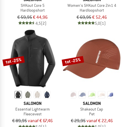
SHKout Core 5
Women's SHKout Core 2in1 4
Hardloopshort
Hardloopshort
€ 59,95
€ 44,96
€ 69,95
€ 52,46
4,5
(2)
5,0
(1)
tot -25%
tot -25%
SALOMON
SALOMON
Essential Lightwarm
Shakeout Cap
Fleecevest
Pet
€ 89,95
vanaf € 67,46
€ 29,95
vanaf € 22,46
5,0
(1)
5,0
(1)