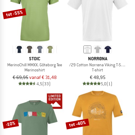
tot -55%
STOIC
NORRØNA
MerinoChill MMXX. Göteborg Tee
/29 Cotton Norrøna Viking T-Shirt
Merinoshirt
T-shirt
€ 69,95
vanaf € 31,48
€ 48,95
4,5
(33)
5,0
(1)
tot -40%
-10%