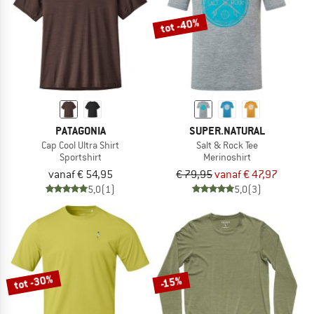
tot -40%
PATAGONIA
SUPER.NATURAL
Cap Cool Ultra Shirt
Salt & Rock Tee
Sportshirt
Merinoshirt
vanaf € 54,95
€ 79,95
vanaf € 47,97
5,0
(1)
5,0
(3)
tot -30%
-15%