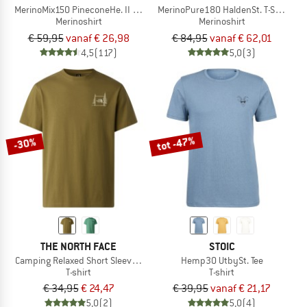
MerinoMix150 PineconeHe. II T-Shirt
MerinoPure180 HaldenSt. T-Shirt
Merinoshirt
Merinoshirt
€ 59,95
vanaf € 26,98
€ 84,95
vanaf € 62,01
4,5
(117)
5,0
(3)
tot -47%
-30%
THE NORTH FACE
STOIC
Camping Relaxed Short Sleeve Graphic Tee
Hemp30 UtbySt. Tee
T-shirt
T-shirt
€ 34,95
€ 24,47
€ 39,95
vanaf € 21,17
5,0
(2)
5,0
(4)