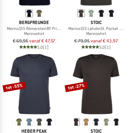
BERGFREUNDE
STOIC
Merino155 RömersteinBF. Print Tee
Merino155 LaholmSt. Pocket T-Shirt
Merinoshirt
Merinoshirt
€ 69,95
vanaf € 47,57
€ 79,95
vanaf € 43,97
5,0
(1)
5,0
(1)
tot -55%
tot -27%
HEBER PEAK
STOIC