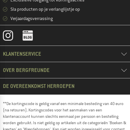
Exclusieve toegang tot kortingsacties
Sla producten op je verlanglijstje op
Verjaardagsverrassing
KLANTENSERVICE
OVER BERGFREUNDE
DE OVEREENKOMST HERROEPEN
**De kortingscode is geldig vanaf een minimale besteding van 40 euro
(na retouren). Kortingscodes voor het aanmaken van een
klantenaccount kunnen slechts eenmaal per persoon en bestelling
worden gebruikt. Is niet geldig op artikelen uit de categorieën 'Boeken &
kaarten' en 'Waardebonnen'. Kan niet worden ingewisseld voor contant