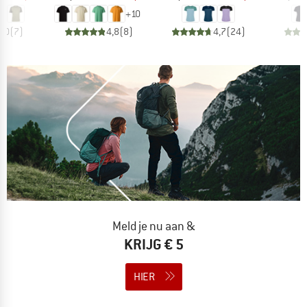
+
10
4,0
(
7
)
4,8
(
8
)
4,7
(
24
)
Meld je nu aan &
KRIJG € 5
HIER