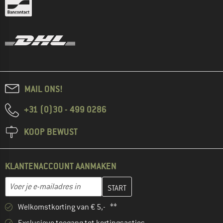
MAIL ONS!
+31 (0)30 - 499 0286
KOOP BEWUST
KLANTENACCOUNT AANMAKEN
Vul je e-mailadres hier in en maak in de volgende stap je klanten
E-mailadres
Welkomstkorting van € 5,- **