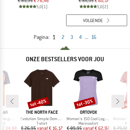
€ 89,95
€ 76,46
€ 85,95
€ 60,17
5,0
(1)
5,0
(2)
VOLGENDE
1
Pagina:
2
3
4
...
16
ONZE BESTSELLERS VOOR JOU
%
tot -40%
tot -30%
tot
Korting
Korting
Kort
MERK
MERK
PEAK
THE NORTH FACE
ORTOVOX
Artikel
Artikel
Artikel
e. T-Shirt
Evolution Simple Dome Short Sleeve
Women's 150 Cool Logo T-Shirt
Women's Merino155 Lah
groep
Productgroep
Productgroep
Pr
irt
T-shirt
Merinoshirt
Me
ijs
rlaagde prijs
Prijs
Verlaagde prijs
Prijs
Verlaagde prijs
f
€ 34,98
€ 26,95
vanaf
€ 16,17
€ 89,95
vanaf
€ 62,97
€ 79,95