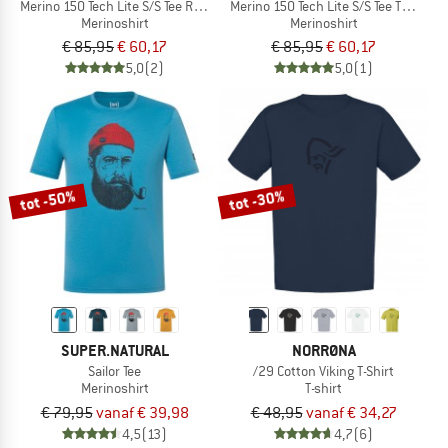
Merino 150 Tech Lite S/S Tee Range Stripes
Merino 150 Tech Lite S/S Tee The Pea
Merinoshirt
Merinoshirt
€ 85,95
€ 60,17
€ 85,95
€ 60,17
5,0
(2)
5,0
(1)
tot -50%
tot -30%
SUPER.NATURAL
NORRØNA
Sailor Tee
/29 Cotton Viking T-Shirt
Merinoshirt
T-shirt
€ 79,95
vanaf € 39,98
€ 48,95
vanaf € 34,27
4,5
(13)
4,7
(6)