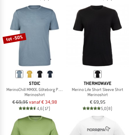
tot -50%
STOIC
THERMOWAVE
MerinoChill MMXX. Göteborg Print Tee
Merino Life Short Sleeve Shirt
Merinoshirt
Merinoshirt
€ 69,95
vanaf € 34,98
€ 69,95
4,6
(17)
5,0
(8)