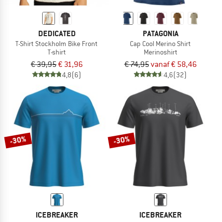
DEDICATED
PATAGONIA
T-Shirt Stockholm Bike Front
Cap Cool Merino Shirt
T-shirt
Merinoshirt
€ 39,95
€ 31,96
€ 74,95
vanaf € 58,46
4,8
(6)
4,6
(32)
-30%
-30%
ICEBREAKER
ICEBREAKER