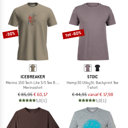
tot -60%
-30%
ICEBREAKER
STOIC
Merino 150 Tech Lite S/S Tee Bear Catch
Hemp30 UtbySt. Backprint Tee
Merinoshirt
T-shirt
€ 85,95
€ 60,17
€ 44,95
vanaf € 17,98
5,0
(1)
5,0
(1)