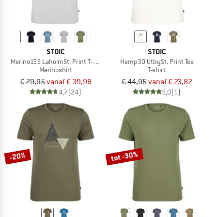
STOIC
STOIC
Merino155 LaholmSt. Print T-Shirt Lines
Hemp30 UtbySt. Print Tee
Merinoshirt
T-shirt
€ 79,95
vanaf € 39,98
€ 44,95
vanaf € 23,82
4,7
(24)
5,0
(1)
tot -30%
-20%