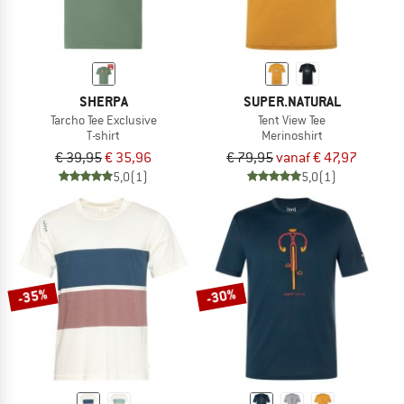
SHERPA
SUPER.NATURAL
Tarcho Tee Exclusive
Tent View Tee
T-shirt
Merinoshirt
€ 39,95
€ 35,96
€ 79,95
vanaf € 47,97
5,0
(1)
5,0
(1)
-35%
-30%