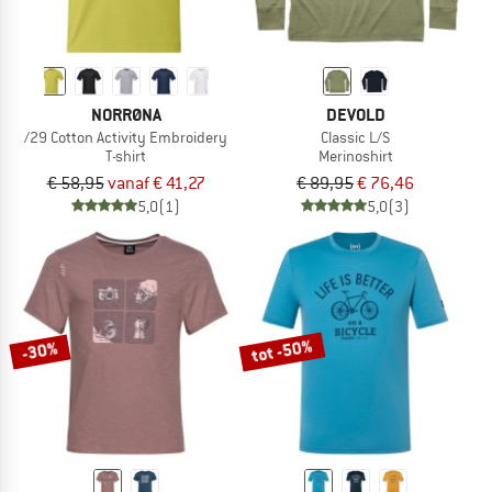
NORRØNA
DEVOLD
/29 Cotton Activity Embroidery
Classic L/S
T-shirt
Merinoshirt
€ 58,95
vanaf € 41,27
€ 89,95
€ 76,46
5,0
(1)
5,0
(3)
tot -50%
-30%