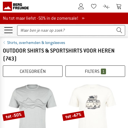
De klantenaccount
Naar
Naar de verlanglijs
Naar de pro
Nu tot maar liefst -50% in de zomersale!
Nu tot maar liefst -50% in de zomersale! »
Shirts, overhemden & longsleeves
OUTDOOR SHIRTS & SPORTSHIRTS VOOR HEREN
(743)
CATEGORIEËN
FILTERS
1
tot -50%
tot -47%