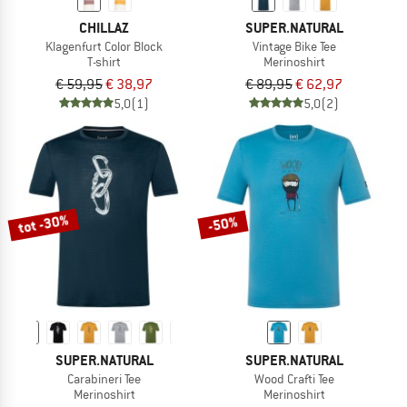
CHILLAZ
SUPER.NATURAL
Klagenfurt Color Block
Vintage Bike Tee
T-shirt
Merinoshirt
€ 59,95
€ 38,97
€ 89,95
€ 62,97
5,0
(1)
5,0
(2)
tot -30%
-50%
SUPER.NATURAL
SUPER.NATURAL
Carabineri Tee
Wood Crafti Tee
Merinoshirt
Merinoshirt