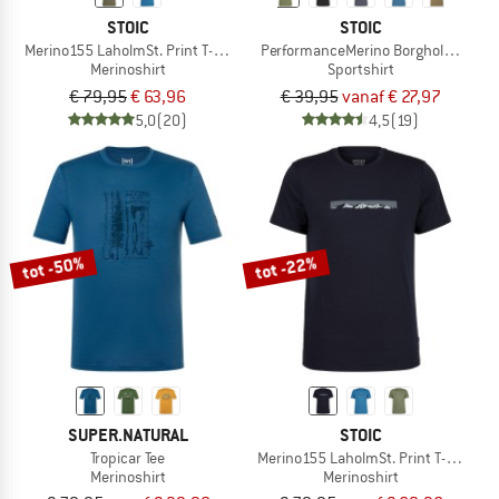
STOIC
STOIC
Merino155 LaholmSt. Print T-Shirt Peak
PerformanceMerino BorgholmSt. T-Sh
Merinoshirt
Sportshirt
€ 79,95
€ 63,96
€ 39,95
vanaf € 27,97
5,0
(20)
4,5
(19)
tot -50%
tot -22%
SUPER.NATURAL
STOIC
Tropicar Tee
Merino155 LaholmSt. Print T-Shirt Ri
Merinoshirt
Merinoshirt