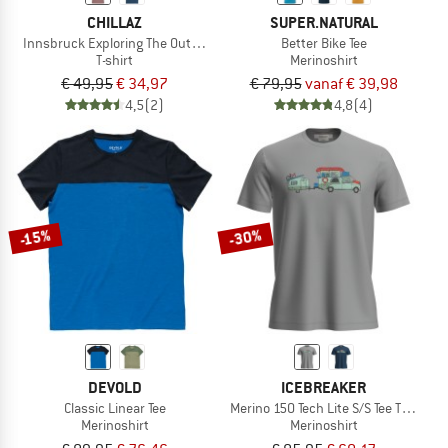
CHILLAZ
SUPER.NATURAL
Innsbruck Exploring The Outdoors
Better Bike Tee
T-shirt
Merinoshirt
€ 49,95
€ 34,97
€ 79,95
vanaf € 39,98
4,5
(2)
4,8
(4)
-30%
-15%
DEVOLD
ICEBREAKER
Classic Linear Tee
Merino 150 Tech Lite S/S Tee Transpor
Merinoshirt
Merinoshirt