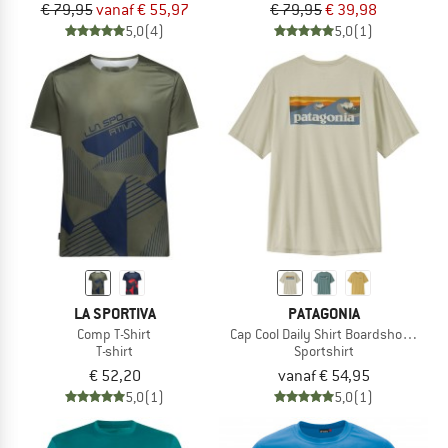
€ 79,95
vanaf € 55,97
€ 79,95
€ 39,98
5,0
(4)
5,0
(1)
LA SPORTIVA
PATAGONIA
Comp T-Shirt
Cap Cool Daily Shirt Boardshort Logo
T-shirt
Sportshirt
€ 52,20
vanaf € 54,95
5,0
(1)
5,0
(1)