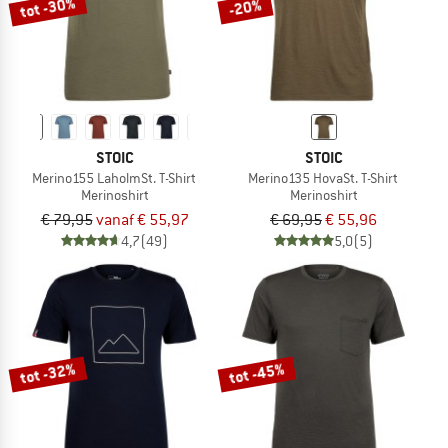
tot -30%
-20%
STOIC
STOIC
Merino155 LaholmSt. T-Shirt
Merino135 HovaSt. T-Shirt
Merinoshirt
Merinoshirt
€ 79,95
vanaf € 55,97
€ 69,95
€ 55,96
4,7
(49)
5,0
(5)
tot -32%
tot -45%