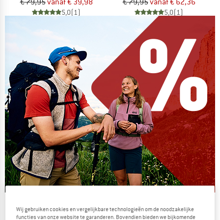
€ 79,95
vanaf € 39,98
€ 79,95
vanaf € 62,36
5,0
(1)
5,0
(1)
De zomersale gaat verder
Wij gebruiken cookies en vergelijkbare technologieën om de noodzakelijke
functies van onze website te garanderen. Bovendien bieden we bijkomende