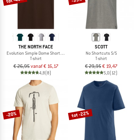
THE NORTH FACE
SCOTT
Evolution Simple Dome Short Sleeve
No Shortcuts S/S
T-shirt
T-shirt
€ 26,95
vanaf € 16,17
€ 29,95
€ 19,47
4,8
(8)
5,0
(12)
tot -22%
-20%