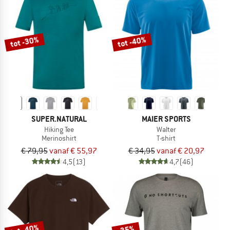
tot -30%
tot -40%
SUPER.NATURAL
MAIER SPORTS
Hiking Tee
Walter
Merinoshirt
T-shirt
€ 79,95
vanaf € 55,97
€ 34,95
vanaf € 20,97
4,5
(13)
4,7
(46)
tot -40%
-35%