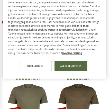
NU TOT MAAR LIEFST -50%
diensten en functies aan, analyseren we ons dataverkeer, om inhouden en
reclame te personaliseren, resp. social-mediafuncties aan te bieden. Daardoor
zijn ook onze social-media-, reclame- en analysepartners op de hoogte van je
NAAR DE SALE
gebruik van onze website. Sommige daarvan bevinden zich in derde landen
zonder voldoende garanties om je gegevens te beschermen, bijvoorbeeld
tot -50%
-20%
tegen toegang door autoriteiten. Door het aanklikken van ‘Alles selecteren’ ga
je ermee akkoord dat we op deze manier te werk gaan.
Indien je enkel
technisch noodzakelijke cookies wenst te accepteren, klik dan hier
. Onder
‘Cookie-instellingen’ onderaan op onze website kun je je toestemming geven
en ook altijd weer intrekken. Je toestemming is vrijwillig, niet noodzakelijk
voor het gebruik van deze website en kan op elk moment worden ingetrokken
of voor de eerste keer worden gegeven onder "Cookie-instellingen" onderaan
op onze website. Uitgebreide informatie hierover, inclusief de risico's van
doorgiften naar derde landen, vind je in onze
privacyverklaring
.
STOIC
BERGFREUNDE
Hemp30 AmalSt. Print Tee
Merino155 RömersteinBF. Tee
INSTELLINGEN
ALLES SELECTEREN
T-shirt
Merinoshirt
€ 39,95
vanaf € 19,98
€ 69,95
€ 55,96
5,0
(1)
5,0
(2)