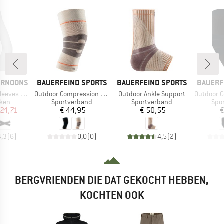
MERK
MERK
MERK
ERNOONS
BAUERFEIND SPORTS
BAUERFEIND SPORTS
BAUERF
Artikel
Artikel
Artikel
h Hand Cover
Outdoor Compression Knee Support
Outdoor Ankle Support
Outdoor Compre
groep
Productgroep
Productgroep
Pro
ken
Sportverband
Sportverband
Spo
ijs
rlaagde prijs
Prijs
Prijs
 24,71
€ 44,95
€ 50,55
€
4,3
(
6
)
0,0
(
0
)
4,5
(
2
)
BERGVRIENDEN DIE DAT GEKOCHT HEBBEN,
KOCHTEN OOK