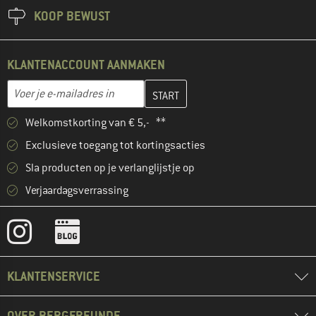
KOOP BEWUST
KLANTENACCOUNT AANMAKEN
Vul je e-mailadres hier in en maak in de volgende stap je klanten
E-mailadres
Welkomstkorting van € 5,- **
Exclusieve toegang tot kortingsacties
Sla producten op je verlanglijstje op
Verjaardagsverrassing
KLANTENSERVICE
OVER BERGFREUNDE