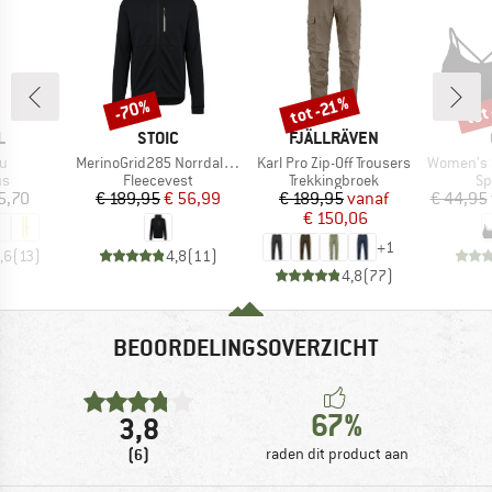
tot
tot -21%
-70%
Korting
Korting
Kort
K
MERK
MERK
L
STOIC
FJÄLLRÄVEN
Artikel
Artikel
Artikel
u
MerinoGrid285 NorrdalSt. Zip Hoody
Karl Pro Zip-Off Trousers
Women's Seaml
tgroep
Productgroep
Productgroep
Pr
us
Fleecevest
Trekkingbroek
Sp
ijs
Prijs
Verlaagde prijs
Prijs
Verlaagde prijs
5,70
€ 189,95
€ 56,99
€ 189,95
vanaf
€ 44,95
€ 150,06
+
1
,6
(
13
)
4,8
(
11
)
4,8
(
77
)
BEOORDELINGSOVERZICHT
67%
3,8
(6)
raden dit product aan