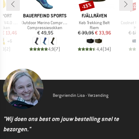
%
-2
-15%
Korting
Kort
MERK
MERK
SPORT
BAUERFEIND SPORTS
FJÄLLRÄVEN
Artikel
Artikel
Artikel
.0 Run Low
Outdoor Merino Compression Socks
Keb Trekking Belt
Coolnet UV
oep
Productgroep
Productgroep
Pr
okken
Compressiesokken
Riem
Ho
ijs
rlaagde prijs
Prijs
Prijs
Verlaagde prijs
f
€ 13,46
€ 49,95
€ 39,95
€ 33,96
€ 17,
+
6
3,0
(
2
)
4,9
(
7
)
4,4
(
34
)
Bergvriendin Lisa - Verzending
"Wij doen ons best om jouw bestelling snel te
bezorgen."