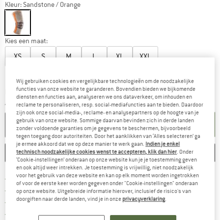
Kleur:
Sandstone / Orange
Kies een maat:
XS
S
M
L
XL
XXL
Maattabel
Wij gebruiken cookies en vergelijkbare technologieën om de noodzakelijke
functies van onze website te garanderen. Bovendien bieden we bijkomende
De link wordt geopend in een infovak en bevat le
Levertijd: 3-5 werkdagen
diensten en functies aan, analyseren we ons dataverkeer, om inhouden en
Aantal:
reclame te personaliseren, resp. social-mediafuncties aan te bieden. Daardoor
zijn ook onze social-media-, reclame- en analysepartners op de hoogte van je
gebruik van onze website. Sommige daarvan bevinden zich in derde landen
IN DE WINKELMAND
zonder voldoende garanties om je gegevens te beschermen, bijvoorbeeld
tegen toegang door autoriteiten. Door het aanklikken van ‘Alles selecteren’ ga
je ermee akkoord dat we op deze manier te werk gaan.
Indien je enkel
ONTHOUDEN
VERGELIJKEN
technisch noodzakelijke cookies wenst te accepteren, klik dan hier
. Onder
‘Cookie-instellingen’ onderaan op onze website kun je je toestemming geven
en ook altijd weer intrekken. Je toestemming is vrijwillig, niet noodzakelijk
voor het gebruik van deze website en kan op elk moment worden ingetrokken
Vind hier de verzendinform
Gratis verzending vanaf € 69 (NL)
of voor de eerste keer worden gegeven onder "Cookie-instellingen" onderaan
Vind de betalingsinformatie hier! Opent
100 dagen bedenktijd
op onze website. Uitgebreide informatie hierover, inclusief de risico's van
doorgiften naar derde landen, vind je in onze
privacyverklaring
.
> 4.000.000 tevreden klanten
Alle artikelen in voorraad