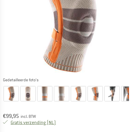
Gedetailleerde foto's
Prijs:
€
99,95
incl. BTW
Nederland. Informatie over de verzend
Gratis verzending
(NL)