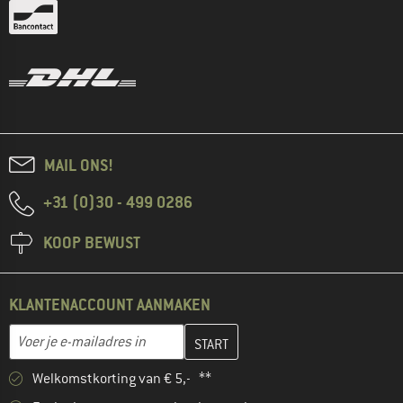
MAIL ONS!
+31 (0)30 - 499 0286
KOOP BEWUST
KLANTENACCOUNT AANMAKEN
Vul je e-mailadres hier in en maak in de volgende stap je klanten
E-mailadres
Welkomstkorting van € 5,- **