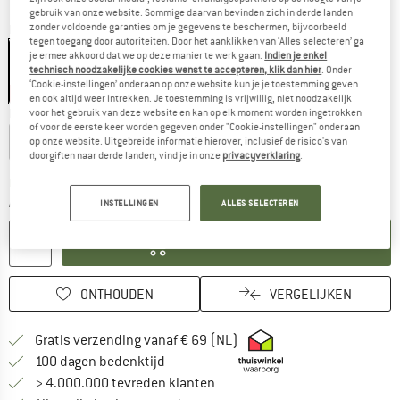
gebruik van onze website. Sommige daarvan bevinden zich in derde landen
zonder voldoende garanties om je gegevens te beschermen, bijvoorbeeld
Kleur:
Neptune
tegen toegang door autoriteiten. Door het aanklikken van ‘Alles selecteren’ ga
je ermee akkoord dat we op deze manier te werk gaan.
Indien je enkel
technisch noodzakelijke cookies wenst te accepteren, klik dan hier
. Onder
‘Cookie-instellingen’ onderaan op onze website kun je je toestemming geven
-17%
en ook altijd weer intrekken. Je toestemming is vrijwillig, niet noodzakelijk
Maat:
Large
voor het gebruik van deze website en kan op elk moment worden ingetrokken
of voor de eerste keer worden gegeven onder "Cookie-instellingen" onderaan
Regular
Large
op onze website. Uitgebreide informatie hierover, inclusief de risico's van
doorgiften naar derde landen, vind je in onze
privacyverklaring
.
De link wordt geopend in een infovak en bevat le
Levertijd: 3-5 werkdagen
Aantal:
INSTELLINGEN
ALLES SELECTEREN
IN DE WINKELMAND
ONTHOUDEN
VERGELIJKEN
Vind hier de verzendinform
Gratis verzending vanaf € 69 (NL)
Vind de betalingsinformatie hier! Opent
100 dagen bedenktijd
> 4.000.000 tevreden klanten