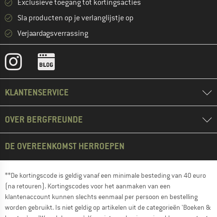
Exclusieve toegang tot kortingsacties
Sla producten op je verlanglijstje op
Verjaardagsverrassing
KLANTENSERVICE
OVER BERGFREUNDE
DE OVEREENKOMST HERROEPEN
**De kortingscode is geldig vanaf een minimale besteding van 40 euro
(na retouren). Kortingscodes voor het aanmaken van een
klantenaccount kunnen slechts eenmaal per persoon en bestelling
worden gebruikt. Is niet geldig op artikelen uit de categorieën 'Boeken &