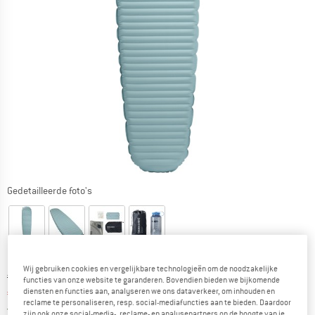
Gedetailleerde foto's
Wij gebruiken cookies en vergelijkbare technologieën om de noodzakelijke
Oorspronkelijke prijs :
Prijs:
€
369,95
functies van onze website te garanderen. Bovendien bieden we bijkomende
diensten en functies aan, analyseren we ons dataverkeer, om inhouden en
€
307,06
incl. BTW
reclame te personaliseren, resp. social-mediafuncties aan te bieden. Daardoor
Nederland. Informatie over de verzend
Gratis verzending
(NL)
zijn ook onze social-media-, reclame- en analysepartners op de hoogte van je