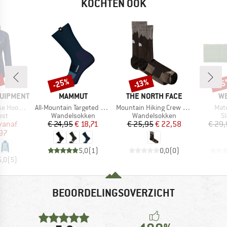
KOCHTEN OOK
%
-25%
-1
-13%
Korting
Korting
Kort
MERK
MERK
M
QUIPMENT
MAMMUT
THE NORTH FACE
W
Artikel
Artikel
Artik
ed Jacket
All-Mountain Targeted Cushion Merino Crew
Mountain Hiking Crew Sock
Mat
groep
Productgroep
Productgroep
P
est
Wandelsokken
Wandelsokken
S
ijs
rlaagde prijs
Prijs
Verlaagde prijs
Prijs
Verlaagde prijs
vanaf
€ 24,95
€ 18,71
€ 25,95
€ 22,58
€ 29,
,97
5,0
(
1
)
0,0
(
0
)
5,0
(
5
)
BEOORDELINGSOVERZICHT