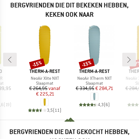
BERGVRIENDEN DIE DIT BEKEKEN HEBBEN,
KEKEN OOK NAAR
-15%
-15%
-17
Korting
Korting
Kort
MERK
MERK
MER
D
THERM-A-REST
THERM-A-REST
THER
Artikel
Artikel
Artikel
3R
NeoAir Xlite NXT
NeoAir XTherm NXT
NeoAir 
tgroep
Productgroep
Productgroep
P
at
Slaapmat
Slaapmat
S
ijs
Prijs
Verlaagde prijs
Prijs
Verlaagde prijs
89,95
€ 264,95
vanaf
€ 334,95
€ 284,71
€ 284
€ 225,21
,6
(
19
)
4,3
(
6
)
3,5
(
11
)
BERGVRIENDEN DIE DAT GEKOCHT HEBBEN,