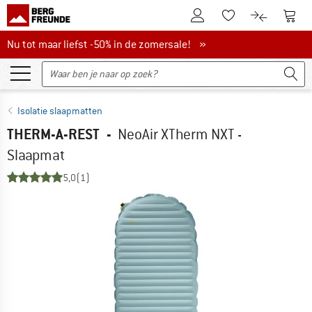
De klantenaccount
Naar
Naar de verlanglijs
Naar de pro
Nu tot maar liefst -50% in de zomersale!
Nu tot maar liefst -50% in de zomersale! »
Isolatie slaapmatten
THERM-A-REST
-
NeoAir XTherm NXT -
Slaapmat
5,0
(1)