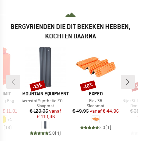
BERGVRIENDEN DIE DIT BEKEKEN HEBBEN,
KOCHTEN DAARNA
-4
-15%
-10%
Korting
Korting
Kort
MERK
MERK
UMMIT
MOUNTAIN EQUIPMENT
EXPED
Artikel
Artikel
Artikel
Dry Bag
Aerostat Synthetic 7.0 Mat
Flex 3R
NijakSt. Pro 
ctgroep
Productgroep
Productgroep
Produ
k
Slaapmat
Slaapmat
Donze
ijs
rlaagde prijs
Prijs
Verlaagde prijs
Prijs
Verlaagde prijs
f
€ 11,01
€ 129,95
vanaf
€ 49,95
vanaf
€ 44,96
€ 38
€ 110,46
€
+
1
,8
(
18
)
5,0
(
1
)
5,0
(
4
)