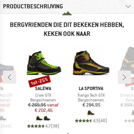
PRODUCTBESCHRIJVING
BERGVRIENDEN DIE DIT BEKEKEN HEBBEN,
KEKEN OOK NAAR
%
tot -25%
-3
Korting
Kort
MERK
MERK
M
WA
SALEWA
LA SPORTIVA
S
Artikel
Artikel
Artikel
Mid GTX
Crow GTX
Trango Tech GTX
Ortles 
ep
Productgroep
Productgroep
Prod
oenen
Bergschoenen
Bergschoenen
Ber
ijs
rlaagde prijs
Prijs
Verlaagde prijs
Prijs
vanaf
€ 269,95
vanaf
€ 284,95
€ 399
,46
€ 202,46
4,5
(
40
)
,5
(
44
)
4,7
(
38
)