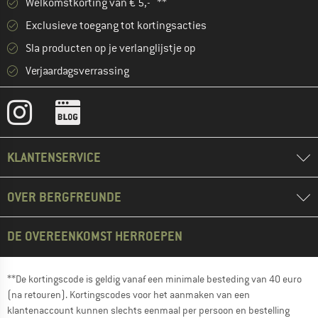
Welkomstkorting van € 5,- **
Exclusieve toegang tot kortingsacties
Sla producten op je verlanglijstje op
Verjaardagsverrassing
KLANTENSERVICE
OVER BERGFREUNDE
DE OVEREENKOMST HERROEPEN
**De kortingscode is geldig vanaf een minimale besteding van 40 euro
(na retouren). Kortingscodes voor het aanmaken van een
klantenaccount kunnen slechts eenmaal per persoon en bestelling