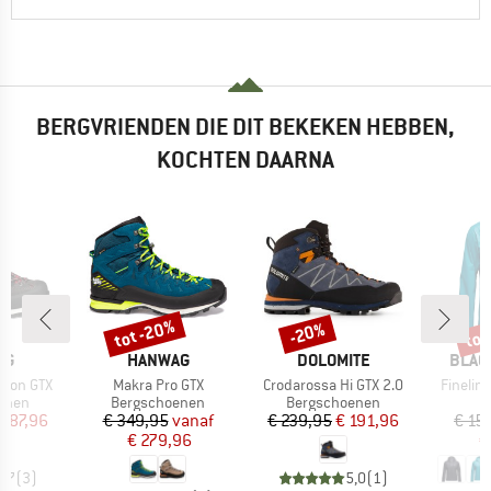
BERGVRIENDEN DIE DIT BEKEKEN HEBBEN,
KOCHTEN DAARNA
tot -20%
tot
-20%
Korting
Korting
Kort
MERK
MERK
MERK
AG
HANWAG
DOLOMITE
BLAC
Artikel
Artikel
Artikel
nion GTX
Makra Pro GTX
Crodarossa Hi GTX 2.0
Fineline
roep
Productgroep
Productgroep
P
enen
Bergschoenen
Bergschoenen
R
ijs
rlaagde prijs
Prijs
Verlaagde prijs
Prijs
Verlaagde prijs
 287,96
€ 349,95
vanaf
€ 239,95
€ 191,96
€ 15
€ 279,96
€
4,7
(
3
)
5,0
(
1
)