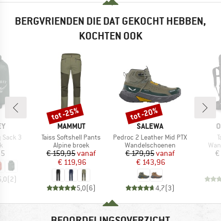
BERGVRIENDEN DIE DAT GEKOCHT HEBBEN,
KOCHTEN OOK
tot -25%
tot -20%
Korting
Korting
MERK
MERK
M
EY
MAMMUT
SALEWA
O
Artikel
Artikel
A
y Sack 3
Taiss Softshell Pants
Pedroc 2 Leather Mid PTX
T
ctgroep
Productgroep
Productgroep
Prod
k
Alpine broek
Wandelschoenen
Wan
ijs
Prijs
Verlaagde prijs
Prijs
Verlaagde prijs
95
€ 159,95
vanaf
€ 179,95
vanaf
€
€ 119,96
€ 143,96
5,0
(
2
)
5,0
(
6
)
4,7
(
3
)
BEOORDELINGSOVERZICHT