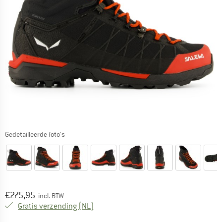
Gedetailleerde foto's
Prijs:
€
275,95
incl. BTW
Nederland. Informatie over de verzend
Gratis verzending
(NL)