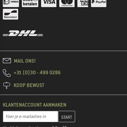
MAIL ONS!
+31 (0)30 - 499 0286
KOOP BEWUST
KLANTENACCOUNT AANMAKEN
Vul je e-mailadres hier in en maak in de volgende stap je klanten
E-mailadres