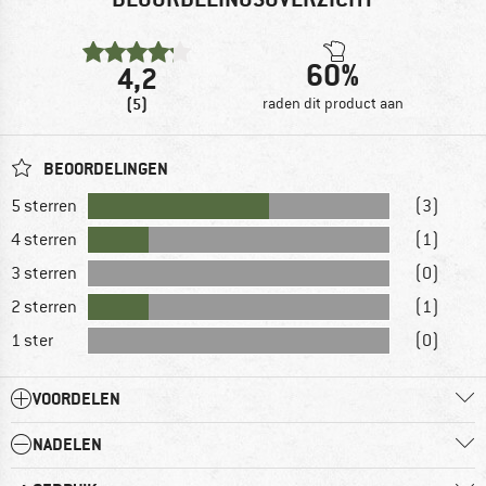
60%
4,2
(5)
raden dit product aan
BEOORDELINGEN
5 sterren
(3)
4 sterren
(1)
3 sterren
(0)
2 sterren
(1)
1 ster
(0)
VOORDELEN
NADELEN