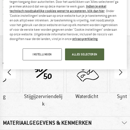
tegen toegang door autoriteiten. Door het aanklikken van ‘Alles selecteren’ ga
Vind de betalingsinformatie hier! Opent
100 dagen bedenktijd
je ermee akkoord dat we op deze manier te werk gaan.
Indien je enkel
technisch noodzakelijke cookies wenst te accepteren, klik dan hier
. Onder
> 4.000.000 tevreden klanten
‘Cookie-instellingen’ onderaan op onze website kun je je toestemming geven
Alle artikelen in voorraad
en ook altijd weer intrekken. Je toestemming is vrijwillig, niet noodzakelijk
voor het gebruik van deze website en kan op elk moment worden ingetrokken
of voor de eerste keer worden gegeven onder "Cookie-instellingen" onderaan
op onze website. Uitgebreide informatie hierover, inclusief de risico's van
doorgiften naar derde landen, vind je in onze
privacyverklaring
.
IN EEN OOGOPSLAG
INSTELLINGEN
ALLES SELECTEREN
5 g
Stijgijzervriendelij
Waterdicht
Synth
k
MATERIAALGEGEVENS & KENMERKEN