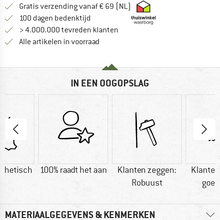
Vind hier de verzendinform
Gratis verzending vanaf € 69 (NL)
Vind de betalingsinformatie hier! Opent
100 dagen bedenktijd
> 4.000.000 tevreden klanten
Alle artikelen in voorraad
IN EEN OOGOPSLAG
nthetisch
100% raadt het aan
Klanten zeggen:
Klanten
Robuust
goed
MATERIAALGEGEVENS & KENMERKEN