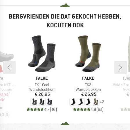
BERGVRIENDEN DIE DAT GEKOCHT HEBBEN,
KOCHTEN OOK
%
MERK
MERK
ME
WA
FALKE
FALKE
FJÄ
Artikel
Artikel
Artikel
 NXT GTX
TK1 Cool
TK2
Vidda Pro Tr
ep
Productgroep
Productgroep
Pro
hoenen
Wandelsokken
Wandelsokken
Tre
ijs
rlaagde prijs
Prijs
Prijs
vanaf
€ 26,95
€ 26,95
€
,96
+
2
4,7
(
16
)
4,9
(
63
)
0,0
(
0
)