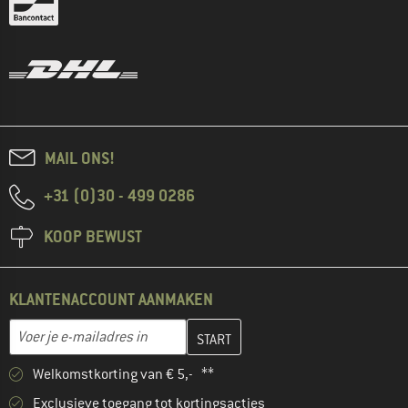
MAIL ONS!
+31 (0)30 - 499 0286
KOOP BEWUST
KLANTENACCOUNT AANMAKEN
Vul je e-mailadres hier in en maak in de volgende stap je klanten
E-mailadres
Welkomstkorting van € 5,- **
Exclusieve toegang tot kortingsacties