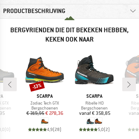
PRODUCTBESCHRIJVING
BERGVRIENDEN DIE DIT BEKEKEN HEBBEN,
KEKEN OOK NAAR
-13%
Korting
MERK
MERK
M
PA
SCARPA
SCARPA
S
Artikel
Artikel
Artik
K GTX
Zodiac Tech GTX
Ribelle HD
Ribe
ep
Productgroep
Productgroep
Prod
oenen
Bergschoenen
Bergschoenen
Ber
ijs
Prijs
Verlaagde prijs
Prijs
,95
€ 319,95
€ 278,36
vanaf
€ 358,85
vana
0,0
(
0
)
4,9
(
28
)
5,0
(
2
)