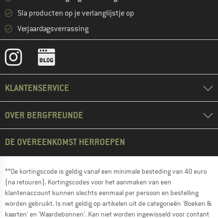
Sla producten op je verlanglijstje op
Verjaardagsverrassing
KLANTENSERVICE
OVER BERGFREUNDE
DE OVEREENKOMST HERROEPEN
**De kortingscode is geldig vanaf een minimale besteding van 40 euro
(na retouren). Kortingscodes voor het aanmaken van een
klantenaccount kunnen slechts eenmaal per persoon en bestelling
worden gebruikt. Is niet geldig op artikelen uit de categorieën 'Boeken &
kaarten' en 'Waardebonnen'. Kan niet worden ingewisseld voor contant