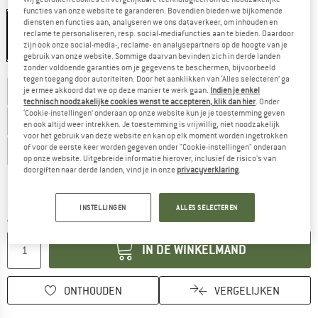
Kleur:
Anthracite / Tonic
functies van onze website te garanderen. Bovendien bieden we bijkomende
diensten en functies aan, analyseren we ons dataverkeer, om inhouden en
reclame te personaliseren, resp. social-mediafuncties aan te bieden. Daardoor
zijn ook onze social-media-, reclame- en analysepartners op de hoogte van je
-10%
gebruik van onze website. Sommige daarvan bevinden zich in derde landen
Kies een maat:
zonder voldoende garanties om je gegevens te beschermen, bijvoorbeeld
tegen toegang door autoriteiten. Door het aanklikken van ‘Alles selecteren’ ga
EU
40
EU
40,5
EU
41
EU
41,5
EU
42
EU
42,5
je ermee akkoord dat we op deze manier te werk gaan.
Indien je enkel
technisch noodzakelijke cookies wenst te accepteren, klik dan hier
. Onder
‘Cookie-instellingen’ onderaan op onze website kun je je toestemming geven
EU
43
EU
43,5
EU
44
EU
44,5
EU
45
EU
45,5
en ook altijd weer intrekken. Je toestemming is vrijwillig, niet noodzakelijk
voor het gebruik van deze website en kan op elk moment worden ingetrokken
of voor de eerste keer worden gegeven onder "Cookie-instellingen" onderaan
EU
46
EU
46,5
EU
47
EU
48
op onze website. Uitgebreide informatie hierover, inclusief de risico's van
doorgiften naar derde landen, vind je in onze
privacyverklaring
.
Maattabel
De link wordt geopend in een infovak en bevat le
Levertijd: 2-4 werkdagen
INSTELLINGEN
ALLES SELECTEREN
Aantal:
IN DE WINKELMAND
ONTHOUDEN
VERGELIJKEN