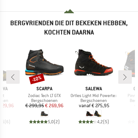
BERGVRIENDEN DIE DIT BEKEKEN HEBBEN,
KOCHTEN DAARNA
-10%
Korting
MERK
MERK
M
TIVA
SCARPA
SALEWA
G
Artikel
Artikel
Artike
it
Zodiac Tech LT GTX
Ortles Light Mid Powertex
Pinna
roep
Productgroep
Productgroep
Prod
enen
Bergschoenen
Bergschoenen
Ber
ijs
rlaagde prijs
Prijs
Verlaagde prijs
Prijs
629,96
€ 299,95
€ 269,96
vanaf
€ 275,95
€
4,5
(
6
)
5,0
(
2
)
4,2
(
5
)