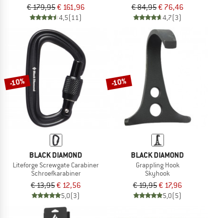
€ 179,95
€ 161,96
€ 84,95
€ 76,46
4,5
(11)
4,7
(3)
-10%
-10%
BLACK DIAMOND
BLACK DIAMOND
Liteforge Screwgate Carabiner
Grappling Hook
Schroefkarabiner
Skyhook
€ 13,95
€ 12,56
€ 19,95
€ 17,96
5,0
(3)
5,0
(5)