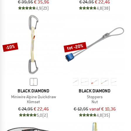
€ 39,95
€ 35,96
€ 24,95
€ 22,46
4,9
(23)
4,8
(38)
tot -20%
-10%
BLACK DIAMOND
BLACK DIAMOND
Miniwire Alpine Quickdraw
Stoppers
Klimset
Nut
€ 24,95
€ 22,46
€ 12,95
vanaf € 10,36
5,0
(2)
4,8
(35)