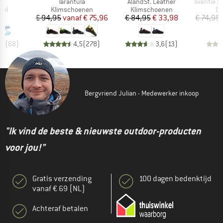
l
Artikel
Artikel
Artikel
Tarantula
ÅlandSt. Leather
Twentie Exc
groep
Productgroep
Productgroep
Pr
del
Klimschoenen
Klimschoenen
En
ijs
Prijs
Verlaagde prijs
Prijs
Verlaagde prijs
45
€ 94,95
vanaf
€ 75,96
€ 84,95
€ 33,98
€ 74,95
,8
(
68
)
4,5
(
278
)
3,6
(
13
)
Bergvriend Julian - Medewerker inkoop
"Ik vind de beste & nieuwste outdoor-producten
voor jou!"
Gratis verzending
100 dagen bedenktijd
vanaf € 69 (NL)
Achteraf betalen