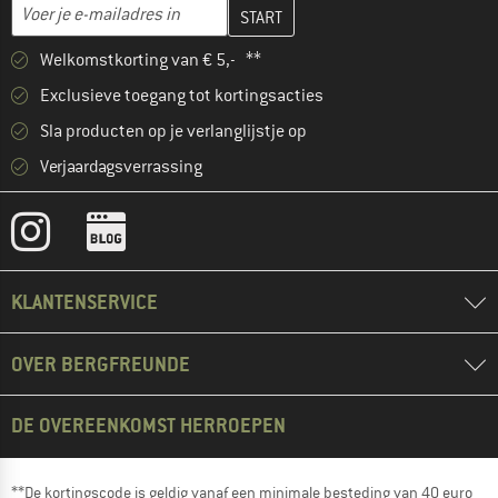
Vul je e-mailadres hier in en maak in de volgende stap je klanten
E-mailadres
Welkomstkorting van € 5,- **
Exclusieve toegang tot kortingsacties
Sla producten op je verlanglijstje op
Verjaardagsverrassing
KLANTENSERVICE
OVER BERGFREUNDE
DE OVEREENKOMST HERROEPEN
**De kortingscode is geldig vanaf een minimale besteding van 40 euro