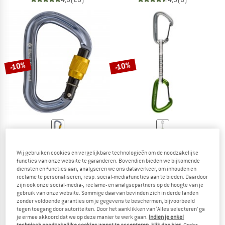
-10%
-10%
BLACK DIAMOND
BLACK DIAMOND
Vaporlock Screwgate
Litewire Quickdraw
Wij gebruiken cookies en vergelijkbare technologieën om de noodzakelijke
Schroefkarabiner
Klimset
functies van onze website te garanderen. Bovendien bieden we bijkomende
diensten en functies aan, analyseren we ons dataverkeer, om inhouden en
€ 15,95
€ 14,36
€ 18,95
€ 17,06
reclame te personaliseren, resp. social-mediafuncties aan te bieden. Daardoor
4,6
(8)
4,5
(2)
zijn ook onze social-media-, reclame- en analysepartners op de hoogte van je
gebruik van onze website. Sommige daarvan bevinden zich in derde landen
zonder voldoende garanties om je gegevens te beschermen, bijvoorbeeld
tegen toegang door autoriteiten. Door het aanklikken van ‘Alles selecteren’ ga
je ermee akkoord dat we op deze manier te werk gaan.
Indien je enkel