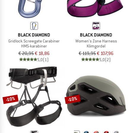
BLACK DIAMOND
BLACK DIAMOND
Gridlock Screwgate Carabiner
Women's Zone Harness
HMS-karabiner
Klimgordel
€ 20,95
€ 18,86
€ 119,95
€ 107,96
5,0
(1)
5,0
(2)
-10%
-10%