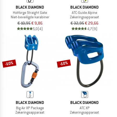
BLACK DIAMOND
BLACK DIAMOND
Hotforge Straight Gate
ATC-Guide Alpine
Niet-beveiligde karabiner
Zekeringsapparaat
€ 10,95
€ 9,86
€ 32,95
€ 29,66
5,0
(4)
4,7
(9)
-10%
-10%
BLACK DIAMOND
BLACK DIAMOND
Big Air XP Package
ATC XP
Zekeringsapparaat
Zekeringsapparaat