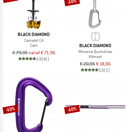
-10%
BLACK DIAMOND
Camalot C4
BLACK DIAMOND
Cam
Miniwire Quickdraw
€ 79,95
vanaf € 71,96
Klimset
4,9
(41)
€ 20,95
€ 18,86
5,0
(1)
-10%
-10%