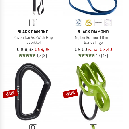
BLACK DIAMOND
BLACK DIAMOND
Raven Ice Axe With Grip
Nylon Runner 18 mm
IJspikkel
Bandslinge
€ 109,95
€ 98,96
€ 6,00
vanaf € 5,40
4,7
(3)
4,6
(17)
-10%
-10%