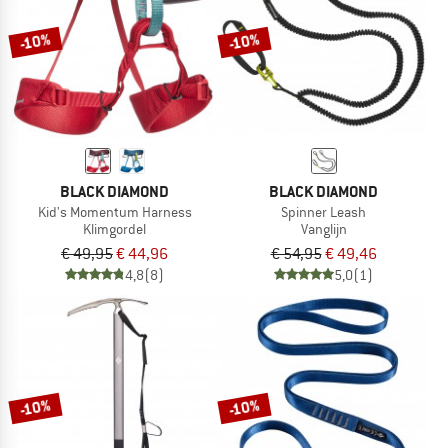
-10%
-10%
BLACK DIAMOND
BLACK DIAMOND
Kid's Momentum Harness
Spinner Leash
Klimgordel
Vanglijn
€ 49,95
€ 44,96
€ 54,95
€ 49,46
4,8
(8)
5,0
(1)
-10%
-10%