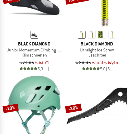
BLACK DIAMOND
BLACK DIAMOND
Junior Momentum Climbing Shoes
Ultralight Ice Screw
Klimschoenen
IJsschroef
€ 74,95
€ 63,71
€ 89,95
vanaf € 67,46
5,0
(1)
5,0
(6)
-20%
-10%