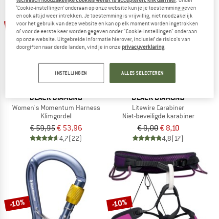
technisch noodzakelijke cookies wenst te accepteren, klik dan hier
. Onder
‘Cookie-instellingen’ onderaan op onze website kun je je toestemming geven
en ook altijd weer intrekken. Je toestemming is vrijwillig, niet noodzakelijk
-10%
-10%
voor het gebruik van deze website en kan op elk moment worden ingetrokken
of voor de eerste keer worden gegeven onder "Cookie-instellingen" onderaan
op onze website. Uitgebreide informatie hierover, inclusief de risico's van
doorgiften naar derde landen, vind je in onze
privacyverklaring
.
INSTELLINGEN
ALLES SELECTEREN
BLACK DIAMOND
BLACK DIAMOND
Women's Momentum Harness
Litewire Carabiner
Klimgordel
Niet-beveiligde karabiner
€ 59,95
€ 53,96
€ 9,00
€ 8,10
4,7
(22)
4,8
(17)
-10%
-10%