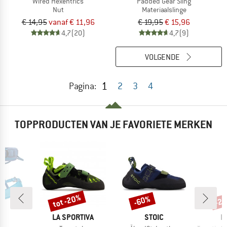
Wired Hexentrics
Padded Gear Sling
Nut
Materiaalslinge
€ 14,95
vanaf € 11,96
€ 19,95
€ 15,96
4,7
(20)
4,7
(9)
VOLGENDE
1
Pagina:
2
3
4
TOPPRODUCTEN VAN JE FAVORIETE MERKEN
tot -20%
-60%
-2
Korting
Korting
Kort
K
MERK
MERK
M
L
LA SPORTIVA
STOIC
E