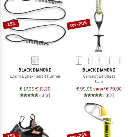
tot -20%
-15%
BLACK DIAMOND
BLACK DIAMOND
13mm Dynex Rabbit Runner
Camalot Z4 Offset
Cam
€ 17,95
€ 15,26
€ 99,95
vanaf € 79,96
5,0
(3)
5,0
(2)
tot -25%
-15%