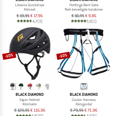
Litewire Quickdraw
Hotforge Bent Gate
Klimset
Niet-beveiligde karabiner
€ 19,95
€ 17,96
€ 10,95
€ 9,86
4,7
(3)
5,0
(1)
-10%
-10%
BLACK DIAMOND
BLACK DIAMOND
Vapor Helmet
Couloir Harness
Klimhelm
Klimgordel
€ 129,95
€ 116,96
€ 79,95
€ 71,96
4,8
(20)
4,5
(6)