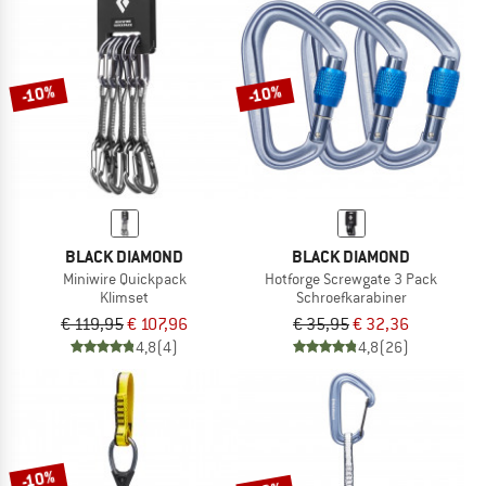
-10%
-10%
BLACK DIAMOND
BLACK DIAMOND
Miniwire Quickpack
Hotforge Screwgate 3 Pack
Klimset
Schroefkarabiner
€ 119,95
€ 107,96
€ 35,95
€ 32,36
4,8
(4)
4,8
(26)
-10%