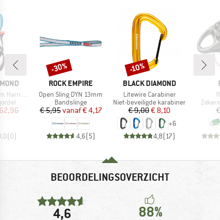
-30%
-10%
Korting
Korting
MERK
MERK
AMOND
ROCK EMPIRE
BLACK DIAMOND
Artikel
Artikel
A
ss FL Body
Open Sling DYN 13mm
Litewire Carabiner
R
oep
Productgroep
Productgroep
Produ
ordel
Bandslinge
Niet-beveiligde karabiner
Zekeri
ijs
rlaagde prijs
Prijs
Verlaagde prijs
Prijs
Verlaagde prijs
 62,96
€ 5,95
vanaf
€ 4,17
€ 9,00
€ 8,10
€
+
6
0,0
(
0
)
4,6
(
5
)
4,8
(
17
)
BEOORDELINGSOVERZICHT
88%
4,6