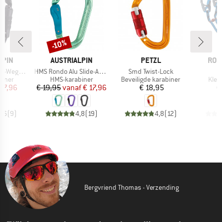
-10%
Korting
MERK
MERK
MER
LPIN
AUSTRIALPIN
PETZL
ROC
Artikel
Artikel
-Autolock
HMS Rondo Alu Slide-Autolock
Smd Twist-Lock
roep
Productgroep
Productgroep
Prod
biner
HMS-karabiner
Beveiligde karabiner
Klet
ijs
rlaagde prijs
Prijs
Verlaagde prijs
Prijs
 17,96
€ 19,95
vanaf
€ 17,96
€ 18,95
€
4,6
(
9
)
4,8
(
19
)
4,8
(
12
)
Bergvriend Thomas - Verzending