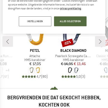
of voor de eerste keer worden gegeven onder "Cookie-instellingen" onderaan
op onze website. Uitgebreide informatie hierover, inclusief de risico's van
KEKEN OOK NAAR
doorgiften naar derde landen, vind je in onze
privacyverklaring
.
INSTELLINGEN
ALLES SELECTEREN
-10%
-1
Korting
Kort
K
MERK
MERK
M
PETZL
BLACK DIAMOND
M
Artikel
Artikel
Artikel
schlinge
Attache
Pearlock Screwgate Carabiner
Classic
groep
Productgroep
Productgroep
Prod
nge
HMS-karabiner
HMS-karabiner
HMS-
ijs
Prijs
Prijs
Verlaagde prijs
8,08
€ 17,05
€ 14,95
€ 13,46
€ 19
+
4
,7
(
67
)
4,7
(
80
)
5,0
(
3
)
BERGVRIENDEN DIE DAT GEKOCHT HEBBEN,
KOCHTEN OOK