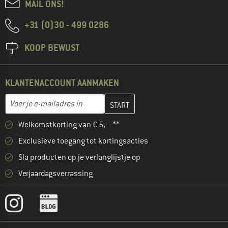
MAIL ONS!
+31 (0)30 - 499 0286
KOOP BEWUST
KLANTENACCOUNT AANMAKEN
Vul je e-mailadres hier in en maak in de volgende stap je klanten
Voer je e-mailadres in
Welkomstkorting van € 5,- **
Exclusieve toegang tot kortingsacties
Sla producten op je verlanglijstje op
Verjaardagsverrassing