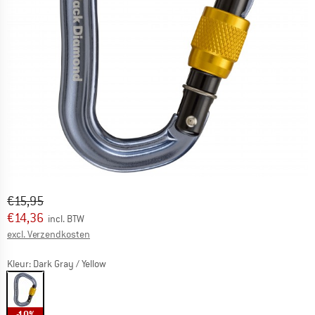
Oorspronkelijke prijs :
Prijs:
€
15,95
€
14,36
incl. BTW
Informatie over de verzendkosten. Opent in een infov
excl. Verzendkosten
Kleur:
Dark Gray / Yellow
-10%