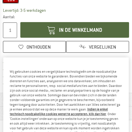
De link wordt geopend in een infovak en bevat le
Levertijd: 3-5 werkdagen
Aantal:
IN DE WINKELMAND
ONTHOUDEN
VERGELIJKEN
Vind hier de verzendinform
Gratis verzending vanaf € 69 (NL)
Vind de betalingsinformatie hier! Opent
100 dagen bedenktijd
Wij gebruiken cookies en vergelijkbare technologieën om de noodzakelijke
> 4.000.000 tevreden klanten
functies van onze website te garanderen. Bovendien bieden we bijkomende
diensten en functies aan, analyseren we ons dataverkeer, om inhouden en
Alle artikelen in voorraad
reclame te personaliseren, resp. social-mediafuncties aan te bieden. Daardoor
zijn ook onze social-media-, reclame- en analysepartners op de hoogte van je
gebruik van onze website. Sommige daarvan bevinden zich in derde landen
MATERIAALGEGEVENS & KENMERKEN
zonder voldoende garanties om je gegevens te beschermen, bijvoorbeeld
tegen toegang door autoriteiten. Door het aanklikken van ‘Alles selecteren’ ga
je ermee akkoord dat we op deze manier te werk gaan.
Indien je enkel
PRODUCTBESCHRIJVING
technisch noodzakelijke cookies wenst te accepteren, klik dan hier
. Onder
‘Cookie-instellingen’ onderaan op onze website kun je je toestemming geven
en ook altijd weer intrekken. Je toestemming is vrijwillig, niet noodzakelijk
voor het gebruik van deze website en kan op elk moment worden ingetrokken
BERGVRIENDEN DIE DIT BEKEKEN HEBBEN,