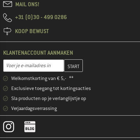
MAIL ONS!
+31 (0)30 - 499 0286
KOOP BEWUST
KLANTENACCOUNT AANMAKEN
Vul je e-mailadres hier in en maak in de volgende stap je klanten
E-mailadres
Welkomstkorting van € 5,- **
Exclusieve toegang tot kortingsacties
Sla producten op je verlanglijstje op
Verjaardagsverrassing