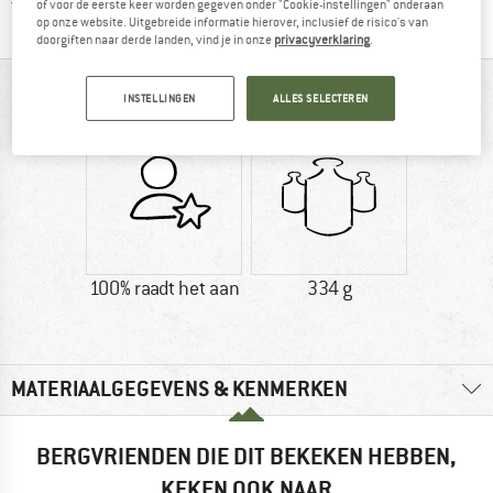
Alle artikelen in voorraad
of voor de eerste keer worden gegeven onder "Cookie-instellingen" onderaan
op onze website. Uitgebreide informatie hierover, inclusief de risico's van
doorgiften naar derde landen, vind je in onze
privacyverklaring
.
IN EEN OOGOPSLAG
INSTELLINGEN
ALLES SELECTEREN
100% raadt het aan
334 g
MATERIAALGEGEVENS & KENMERKEN
BERGVRIENDEN DIE DIT BEKEKEN HEBBEN,
KEKEN OOK NAAR