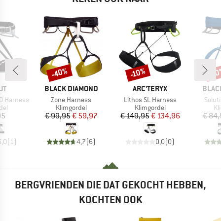
-40%
-10%
-1
Korting
Korting
Kort
MERK
MERK
MERK
UT
BLACK DIAMOND
ARC'TERYX
BLAC
Artikel
Artikel
Artike
.0 Harness
Zone Harness
Lithos SL Harness
Solut
groep
Productgroep
Productgroep
Pr
del
Klimgordel
Klimgordel
Kl
ijs
Prijs
Verlaagde prijs
Prijs
Verlaagde prijs
95
€ 99,95
€ 59,97
€ 149,95
€ 134,96
€ 84,
5,0
(
1
)
4,7
(
6
)
0,0
(
0
)
BERGVRIENDEN DIE DAT GEKOCHT HEBBEN,
KOCHTEN OOK