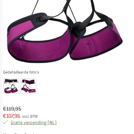
Gedetailleerde foto's
Oorspronkelijke prijs :
Prijs:
€
119,95
€
107,96
incl. BTW
Nederland. Informatie over de verzend
Gratis verzending
(NL)