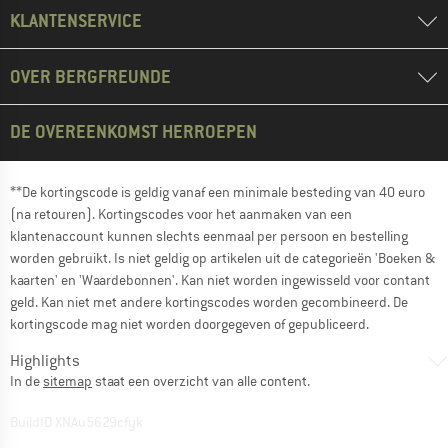
KLANTENSERVICE
OVER BERGFREUNDE
DE OVEREENKOMST HERROEPEN
**De kortingscode is geldig vanaf een minimale besteding van 40 euro
(na retouren). Kortingscodes voor het aanmaken van een
klantenaccount kunnen slechts eenmaal per persoon en bestelling
worden gebruikt. Is niet geldig op artikelen uit de categorieën 'Boeken &
kaarten' en 'Waardebonnen'. Kan niet worden ingewisseld voor contant
geld. Kan niet met andere kortingscodes worden gecombineerd. De
kortingscode mag niet worden doorgegeven of gepubliceerd.
Highlights
In de
sitemap
staat een overzicht van alle content.
BuildID XNAu5629cfyk