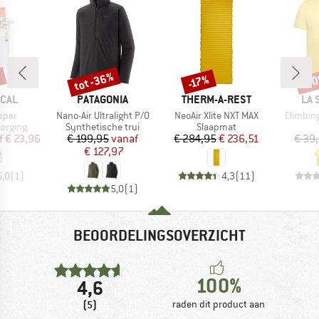
%
tot -36%
-3
-17%
Korting
Korting
Kort
MERK
MERK
ME
ICAL
PATAGONIA
THERM-A-REST
LA 
Artikel
Artikel
Artikel
pper
Nano-Air Ultralight P/O
NeoAir Xlite NXT MAX
Climbin
ep
Productgroep
Productgroep
orging
Synthetische trui
Slaapmat
ijs
rlaagde prijs
Prijs
Verlaagde prijs
Prijs
Verlaagde prijs
f
€ 23,96
€ 199,95
vanaf
€ 284,95
€ 236,51
€ 39
€ 127,97
5,0
(
1
)
4,3
(
11
)
5,0
(
1
)
BEOORDELINGSOVERZICHT
100%
4,6
(5)
raden dit product aan