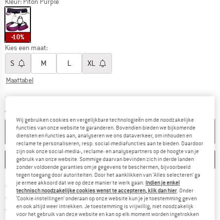
Kleur:
Piton Purple
-10%
Kies een maat:
S
M
L
XL
Maattabel
De link wordt geopend in een infovak en bevat le
Levertijd: 3-5 werkdagen
Aantal:
Wij gebruiken cookies en vergelijkbare technologieën om de noodzakelijke
functies van onze website te garanderen. Bovendien bieden we bijkomende
IN DE WINKELMAND
diensten en functies aan, analyseren we ons dataverkeer, om inhouden en
reclame te personaliseren, resp. social-mediafuncties aan te bieden. Daardoor
zijn ook onze social-media-, reclame- en analysepartners op de hoogte van je
ONTHOUDEN
VERGELIJKEN
gebruik van onze website. Sommige daarvan bevinden zich in derde landen
zonder voldoende garanties om je gegevens te beschermen, bijvoorbeeld
tegen toegang door autoriteiten. Door het aanklikken van ‘Alles selecteren’ ga
je ermee akkoord dat we op deze manier te werk gaan.
Indien je enkel
Vind hier de verzendinform
Gratis verzending vanaf € 69 (NL)
technisch noodzakelijke cookies wenst te accepteren, klik dan hier
. Onder
Vind de betalingsinformatie hier! Opent
100 dagen bedenktijd
‘Cookie-instellingen’ onderaan op onze website kun je je toestemming geven
en ook altijd weer intrekken. Je toestemming is vrijwillig, niet noodzakelijk
> 4.000.000 tevreden klanten
voor het gebruik van deze website en kan op elk moment worden ingetrokken