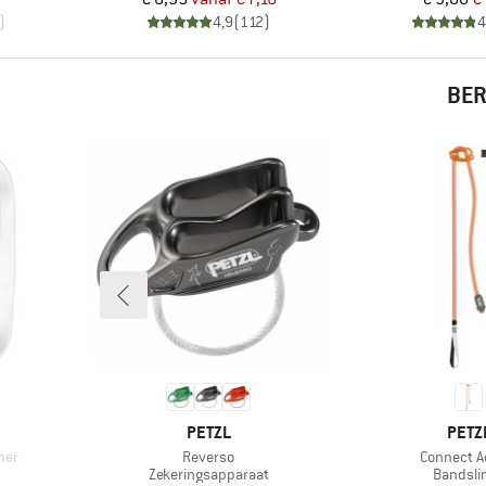
)
4,9
(
112
)
4
BER
MERK
MER
PETZL
PETZ
Artikel
Artikel
ner
Reverso
Connect A
Productgroep
Product
Zekeringsapparaat
Bandsli