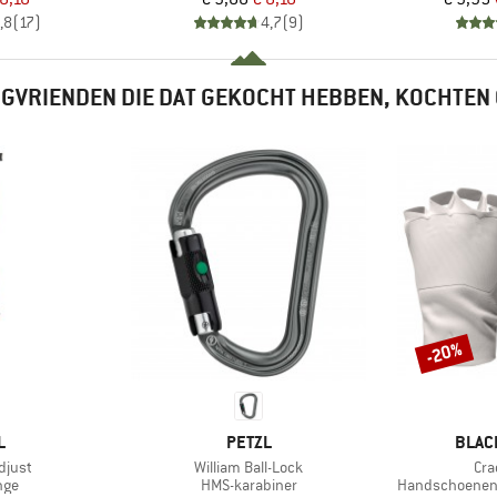
,8
(
17
)
4,7
(
9
)
GVRIENDEN DIE DAT GEKOCHT HEBBEN, KOCHTEN
-20%
Korting
K
MERK
MERK
L
PETZL
BLAC
Artikel
Arti
djust
William Ball-Lock
Cra
groep
Productgroep
Productgroep
nge
HMS-karabiner
Handschoenen 