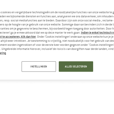
n cookies en vergelijkbare technologieën om de noodzakelijke functies van onze website te 
eden we bijkomende diensten en functies aan, analyseren we ons dataverkeer, om inhouden 
n, resp. social-mediafuncties aan te bieden. Daardoor zijn ook onze social-media-, reclame-
ers op de hoogte van je gebruik van onze website. Sommige daarvan bevinden zich in derde 
ranties om je gegevens te beschermen, bijvoorbeeld tegen toegang door autoriteiten. Door h
lecteren’ ga je ermee akkoord dat we op deze manier te werk gaan.
Indien je enkel technisch 
 te accepteren, klik dan hier
. Onder ‘Cookie-instellingen’ onderaan op onze website kun je 
altijd weer intrekken. Je toestemming is vrijwillig, niet noodzakelijk voor het gebruik van d
oment worden ingetrokken of voor de eerste keer worden gegeven onder "Cookie-instellingen
 Uitgebreide informatie hierover, inclusief de risico's van doorgiften naar derde landen, vind 
aring
.
INSTELLINGEN
ALLES SELECTEREN