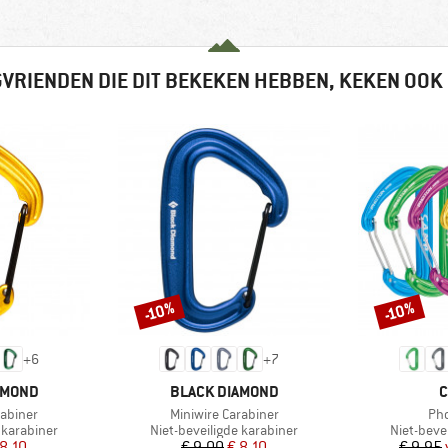
VRIENDEN DIE DIT BEKEKEN HEBBEN, KEKEN OOK
-10%
-10%
Korting
Korting
+
6
+
7
MERK
M
AMOND
BLACK DIAMOND
C
Artikel
Art
rabiner
Miniwire Carabiner
Pho
Productgroep
Productg
 karabiner
Niet-beveiligde karabiner
Niet-beve
ijs
rlaagde prijs
Prijs
Verlaagde prijs
 8,10
€ 9,00
€ 8,10
€ 9,95