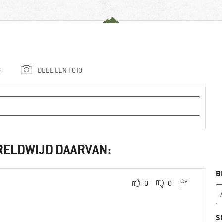
G
DEEL EEN FOTO
RELDWIJD DAARVAN:
B
0
0
S