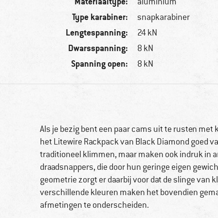
Materiaaltype:
aluminium
Type karabiner:
snapkarabiner
Lengtespanning:
24 kN
Dwarsspanning:
8 kN
Spanning open:
8 kN
Als je bezig bent een paar cams uit te rusten met
het Litewire Rackpack van Black Diamond goed va
traditioneel klimmen, maar maken ook indruk in an
draadsnappers, die door hun geringe eigen gewic
geometrie zorgt er daarbij voor dat de slinge van 
verschillende kleuren maken het bovendien gema
afmetingen te onderscheiden.