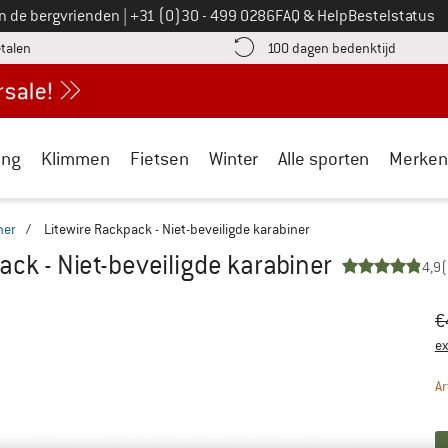
Bel ons op
an de bergvrienden
|
+31 (0)30 - 499 0286
FAQ & Help
Bestelstatus
vind de betalingsinformatie hier! Opent in een infovak
Vind de b
etalen
100 dagen bedenktijd
ing
Klimmen
Fietsen
Winter
Alle sporten
Merken
ner
/
Litewire Rackpack - Niet-beveiligde karabiner
ack - Niet-beveiligde karabiner
4,9
(
Oo
Pr
€
ex
Ar