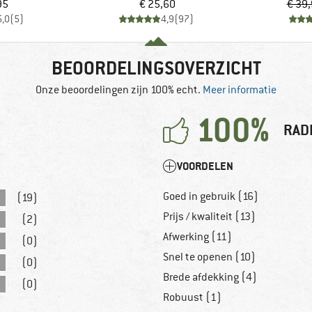
ijs
Prijs
95
€ 25,60
€ 39
5,0
(
5
)
4,9
(
97
)
BEOORDELINGSOVERZICHT
Onze beoordelingen zijn 100% echt.
Meer informatie
100%
RAD
VOORDELEN
Goed in gebruik (16)
(19)
Prijs / kwaliteit (13)
(2)
Afwerking (11)
(0)
Snel te openen (10)
(0)
Brede afdekking (4)
(0)
Robuust (1)