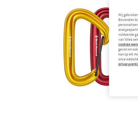
Wij gebruike
Bovendien bi
personalisere
analysepartn
voldoende ga
van ‘Alles se
cookies wenst
geven en ook 
kan op elk m
onze website.
privacyverkl