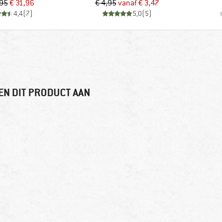
Prijs
Verlaagde prijs
Prijs
Verlaagde prijs
,95
€ 31,96
€ 4,95
vanaf
€ 3,47
4,4
(
7
)
5,0
(
5
)
EN DIT PRODUCT AAN