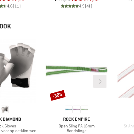
4,6
(
11
)
4,9
(
41
)
 OOK
-30%
Korting
MERK
K DIAMOND
ROCK EMPIRE
kel
Artikel
Artike
ck Gloves
Open Sling PA 16mm
St A
Productgroep
voor spleetklimmen
Bandslinge