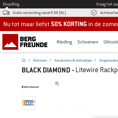
Naar
Shop
Blog
Vraag het a
Gratis verzending vanaf € 69 (NL)
Achteraf b
Nu tot maar liefst -50% in de zomersale!
Kleding
Schoenen
Uitrust
Startpagina
/
Klimmen
/
Karabiners & klimsetjes
/
Snapkarabi
BLACK DIAMOND
-
Litewire Rackp