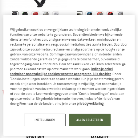
BLACK DIAMOND
BLACK DIAMOND
Wij gebruiken cookies en vergelijkbare technologieën om de noodzakelijke
Vapor Helmet
Vision Helmet
functies van onze website te garanderen. Bovendien bieden we bijkomende
Klimhelm
Klimhelm
diensten en functies aan, analyseren we ons dataverkeer, om inhouden en
€ 129,95
€ 116,96
€ 89,95
€ 80,96
reclame te personaliseren, resp. social-mediafuncties aan te bieden. Daardoor
zijn ook onze social-media-, reclame- en analysepartners op de hoogte van je
4,8
(20)
4,9
(19)
gebruik van onze website. Sommige daarvan bevinden zich in derde landen
zonder voldoende garanties om je gegevens te beschermen, bijvoorbeeld
tegen toegang door autoriteiten. Door het aanklikken van ‘Alles selecteren’ ga
je ermee akkoord dat we op deze manier te werk gaan.
Indien je enkel
technisch noodzakelijke cookies wenst te accepteren, klik dan hier
. Onder
‘Cookie-instellingen’ onderaan op onze website kun je je toestemming geven
en ook altijd weer intrekken. Je toestemming is vrijwillig, niet noodzakelijk
voor het gebruik van deze website en kan op elk moment worden ingetrokken
tot -15%
-10%
of voor de eerste keer worden gegeven onder "Cookie-instellingen" onderaan
op onze website. Uitgebreide informatie hierover, inclusief de risico's van
doorgiften naar derde landen, vind je in onze
privacyverklaring
.
INSTELLINGEN
ALLES SELECTEREN
EDELRID
MAMMUT