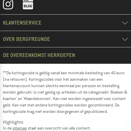
KLANTENSERVICE
OVER BERGFREUNDE
DE OVEREENKOMST HERROEPEN
**De kortingscode is geldig vanaf een minimale besteding van 40 euro
(na retouren). Kortingscodes voor het aanmaken van een
klantenaccount kunnen slechts eenmaal per persoon en bestelling
worden gebruikt. Is niet geldig op artikelen uit de categorieën 'Boeken &
kaarten' en 'Waardebonnen'. Kan niet worden ingewisseld voor contant
geld. Kan niet met andere kortingscodes worden gecombineerd. De
kortingscode mag niet worden doorgegeven of gepubliceerd.
Highlights
In de
sitemap
staat een overzicht van alle content.