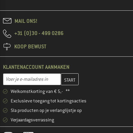
MAIL ONS!
+31 (0)30 - 499 0286
KOOP BEWUST
KLANTENACCOUNT AANMAKEN
Vul je e-mailadres hier in en maak in de volgende stap je klanten
E-mailadres
Welkomstkorting van € 5,- **
Exclusieve toegang tot kortingsacties
Sla producten op je verlanglijstje op
Verjaardagsverrassing