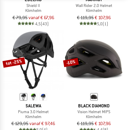
Shield II
Wall Rider 2.0 Helmet
Klimhelm
Klimhelm
€ 79,95
vanaf € 67,96
€ 119,95
€ 107,96
4,5
(43)
5,0
(1)
tot -25%
-10%
SALEWA
BLACK DIAMOND
Piuma 3.0 Helmet
Vision Helmet MIPS
Klimhelm
Klimhelm
€ 129,95
vanaf € 97,46
€ 119,95
€ 107,96
5,0
(4)
4,4
(8)