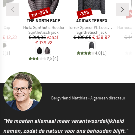
%
tot -35%
-35%
-5
Korting
Korting
Kort
K
MERK
MERK
C
THE NORTH FACE
ADIDAS TERREX
Artikel
Artikel
Artikel
er Cap
Huila Synthetic Hoodie
Terrex Xperior PL Loose Fill Insul. Hooded
HarnosandSt. II U
ductgroep
Productgroep
Productgroep
Pr
Synthetisch jack
Synthetisch jack
Da
ijs
rlaagde prijs
Prijs
Verlaagde prijs
Prijs
Verlaagde prijs
f
€ 12,23
€ 214,95
vanaf
€ 199,95
€ 129,97
€ 44
€ 139,72
2,0
(
1
)
4,0
(
1
)
2,5
(
4
)
Bergvriend Matthias - Algemeen directeur
"We moeten allemaal meer verantwoordelijkheid
nemen, zodat de natuur voor ons behouden blijft."