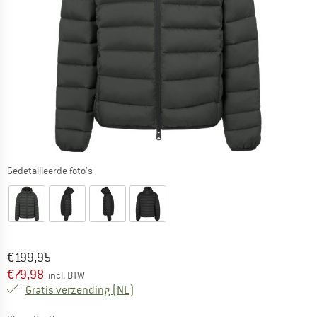
Gedetailleerde foto's
Oorspronkelijke prijs :
Prijs:
€
199,95
€
79,98
incl. BTW
Nederland. Informatie over de verzend
Gratis verzending
(NL)