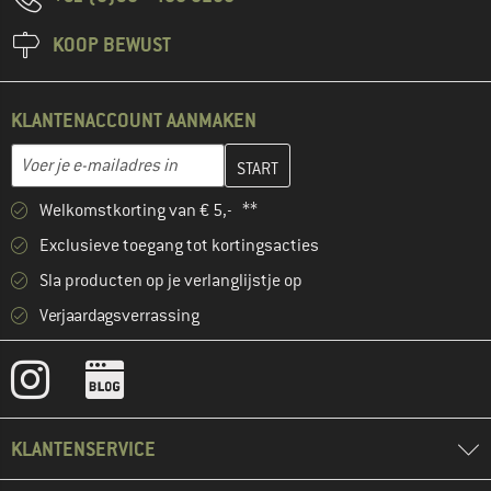
KOOP BEWUST
KLANTENACCOUNT AANMAKEN
Vul je e-mailadres hier in en maak in de volgende stap je klanten
E-mailadres
Welkomstkorting van € 5,- **
Exclusieve toegang tot kortingsacties
Sla producten op je verlanglijstje op
Verjaardagsverrassing
KLANTENSERVICE