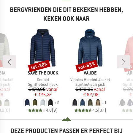
BERGVRIENDEN DIE DIT BEKEKEN HEBBEN,
KEKEN OOK NAAR
%
tot -30%
tot -65%
tot
Korting
Korting
Kort
MERK
MERK
ME
BIA
SAVE THE DUCK
VAUDE
AR
Artikel
Artikel
Arti
I Jacket
Donald
Vinales Hooded Jacket
At
oep
Productgroep
Productgroep
Produ
h jack
Synthetisch jack
Synthetisch jack
Synth
ijs
rlaagde prijs
Prijs
Verlaagde prijs
Prijs
Verlaagde prijs
vanaf
€ 178,95
vanaf
€ 179,95
vanaf
€ 27
98
€ 125,27
€ 62,98
€
+
2
+
1
0,0
(
0
)
4,0
(
9
)
4,5
(
37
)
DEZE PRODUCTEN PASSEN ER PERFECT BIJ