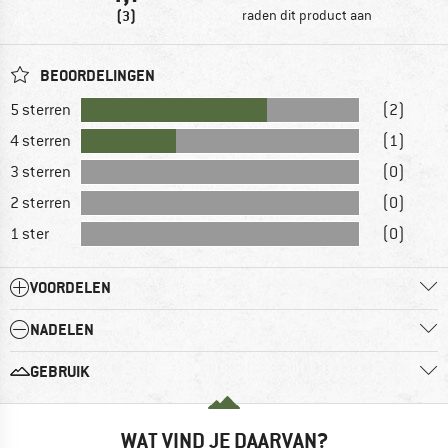
(3)
raden dit product aan
BEOORDELINGEN
5 sterren
(2)
4 sterren
(1)
3 sterren
(0)
2 sterren
(0)
1 ster
(0)
VOORDELEN
NADELEN
GEBRUIK
WAT VIND JE DAARVAN?