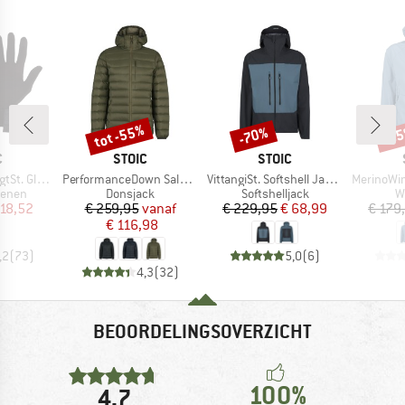
tot -55%
-70%
-5
Korting
Korting
Kort
K
MERK
MERK
C
STOIC
STOIC
Artikel
Artikel
Artikel
t. Glove
PerformanceDown SalmiSt. Jacket with Hood
VittangiSt. Softshell Jacket
MerinoWindResist Ny
oep
Productgroep
Productgroep
P
enen
Donsjack
Softshelljack
W
ijs
rlaagde prijs
Prijs
Verlaagde prijs
Prijs
Verlaagde prijs
 18,52
€ 259,95
vanaf
€ 229,95
€ 68,99
€ 179
€ 116,98
,2
(
73
)
5,0
(
6
)
4,3
(
32
)
BEOORDELINGSOVERZICHT
100%
4,7