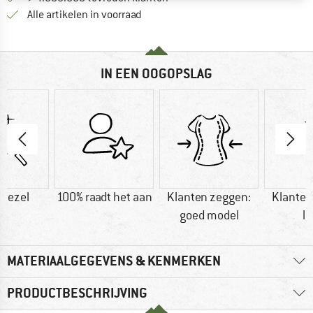
Alle artikelen in voorraad
IN EEN OOGOPSLAG
vezel
100% raadt het aan
Klanten zeggen:
Klanten
goed model
li
MATERIAALGEGEVENS & KENMERKEN
PRODUCTBESCHRIJVING