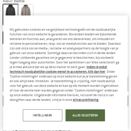
Kleur:
Beetle
-60%
-60%
Maat:
XXL
Wij gebruiken cookies en vergelijkbare technologieën om de noodzakelijke
functies van onze website te garanderen. Bovendien bieden we bijkomende
XXL
diensten en functies aan, analyseren we ons dataverkeer, om inhouden en
reclame te personaliseren, resp. social-mediafuncties aan te bieden. Daardoor
Maattabel
zijn ook onze social-media-, reclame- en analysepartners op de hoogte van je
gebruik van onze website. Sommige daarvan bevinden zich in derde landen
zonder voldoende garanties om je gegevens te beschermen, bijvoorbeeld
De link wordt geopend in een infovak en bevat le
Levertijd: 3-5 werkdagen
tegen toegang door autoriteiten. Door het aanklikken van ‘Alles selecteren’ ga
Nog maar 1 stuk op voorraad!
je ermee akkoord dat we op deze manier te werk gaan.
Indien je enkel
Aantal:
technisch noodzakelijke cookies wenst te accepteren, klik dan hier
. Onder
‘Cookie-instellingen’ onderaan op onze website kun je je toestemming geven
en ook altijd weer intrekken. Je toestemming is vrijwillig, niet noodzakelijk
IN DE WINKELMAND
voor het gebruik van deze website en kan op elk moment worden ingetrokken
of voor de eerste keer worden gegeven onder "Cookie-instellingen" onderaan
op onze website. Uitgebreide informatie hierover, inclusief de risico's van
doorgiften naar derde landen, vind je in onze
privacyverklaring
.
ONTHOUDEN
VERGELIJKEN
Vind hier de verzendinform
Gratis verzending vanaf € 69 (NL)
INSTELLINGEN
ALLES SELECTEREN
Vind de betalingsinformatie hier! Opent
100 dagen bedenktijd
> 4.000.000 tevreden klanten