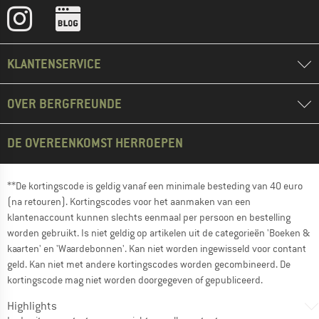
KLANTENSERVICE
OVER BERGFREUNDE
DE OVEREENKOMST HERROEPEN
**De kortingscode is geldig vanaf een minimale besteding van 40 euro
(na retouren). Kortingscodes voor het aanmaken van een
klantenaccount kunnen slechts eenmaal per persoon en bestelling
worden gebruikt. Is niet geldig op artikelen uit de categorieën 'Boeken &
kaarten' en 'Waardebonnen'. Kan niet worden ingewisseld voor contant
geld. Kan niet met andere kortingscodes worden gecombineerd. De
kortingscode mag niet worden doorgegeven of gepubliceerd.
Highlights