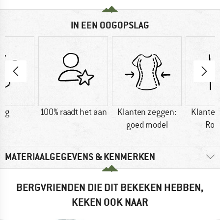
IN EEN OOGOPSLAG
0 g
100% raadt het aan
Klanten zeggen:
Klanten
goed model
Rob
MATERIAALGEGEVENS & KENMERKEN
BERGVRIENDEN DIE DIT BEKEKEN HEBBEN,
KEKEN OOK NAAR