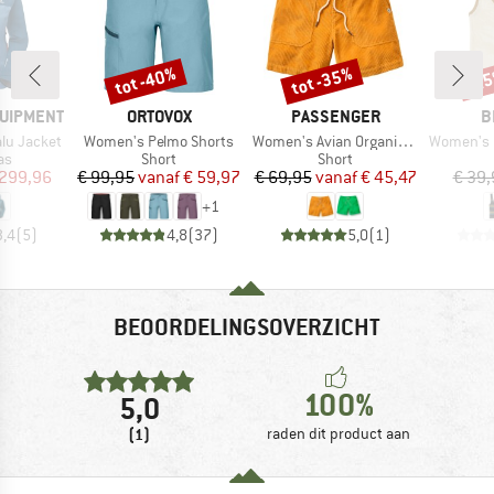
tot -40%
tot -35%
-2
Korting
Korting
Kort
MERK
MERK
M
QUIPMENT
ORTOVOX
PASSENGER
B
Artikel
Artikel
Artikel
lu Jacket
Women's Pelmo Shorts
Women's Avian Organic Cord Short 2.0
Women's Ring
tgroep
Productgroep
Productgroep
as
Short
Short
ijs
rlaagde prijs
Prijs
Verlaagde prijs
Prijs
Verlaagde prijs
 299,96
€ 99,95
vanaf
€ 59,97
€ 69,95
vanaf
€ 45,47
€ 39,
+
1
3,4
(
5
)
4,8
(
37
)
5,0
(
1
)
BEOORDELINGSOVERZICHT
100%
5,0
(1)
raden dit product aan