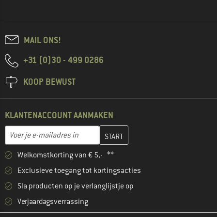
MAIL ONS!
+31 (0)30 - 499 0286
KOOP BEWUST
KLANTENACCOUNT AANMAKEN
Vul je e-mailadres hier in en maak in de volgende stap je klanten
Voer je e-mailadres in
Welkomstkorting van € 5,- **
Exclusieve toegang tot kortingsacties
Sla producten op je verlanglijstje op
Verjaardagsverrassing