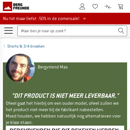
De klantenaccount
Naar
Naar de verlanglijs
Naar de pro
Nu tot maar liefst -50% in de zomersale!
Nu tot maar liefst -50% in de zomersale! »
Shorts & 3/4-broeken
Bergvriend Max
"DIT PRODUCT IS NIET MEER LEVERBAAR."
Ofwel gaat het hierbij om een ouder model, ofwel zullen we
het product niet meer bij de fabrikant nabestellen.
Moed houden, we hebben natuurlijk nog alternatieven voor
je klaar staan: