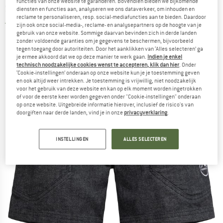
functies van onze website te garanderen. Bovendien bieden we bijkomende
Short
diensten en functies aan, analyseren we ons dataverkeer, om inhouden en
reclame te personaliseren, resp. social-mediafuncties aan te bieden. Daardoor
5,0
(1)
zijn ook onze social-media-, reclame- en analysepartners op de hoogte van je
gebruik van onze website. Sommige daarvan bevinden zich in derde landen
zonder voldoende garanties om je gegevens te beschermen, bijvoorbeeld
tegen toegang door autoriteiten. Door het aanklikken van ‘Alles selecteren’ ga
je ermee akkoord dat we op deze manier te werk gaan.
Indien je enkel
technisch noodzakelijke cookies wenst te accepteren, klik dan hier
. Onder
‘Cookie-instellingen’ onderaan op onze website kun je je toestemming geven
en ook altijd weer intrekken. Je toestemming is vrijwillig, niet noodzakelijk
voor het gebruik van deze website en kan op elk moment worden ingetrokken
of voor de eerste keer worden gegeven onder "Cookie-instellingen" onderaan
op onze website. Uitgebreide informatie hierover, inclusief de risico's van
doorgiften naar derde landen, vind je in onze
privacyverklaring
.
INSTELLINGEN
ALLES SELECTEREN