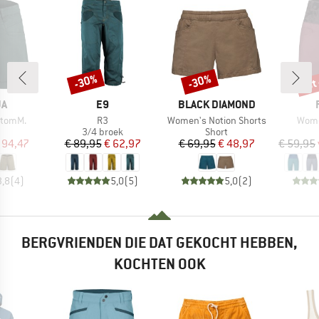
tot
-30%
-30%
Korting
Korting
Kort
MERK
MERK
JA
E9
BLACK DIAMOND
Artikel
Artikel
Artike
itomM.
R3
Women's Notion Shorts
Wome
uctgroep
Productgroep
Productgroep
3/4 broek
Short
ijs
rlaagde prijs
Prijs
Verlaagde prijs
Prijs
Verlaagde prijs
 94,47
€ 89,95
€ 62,97
€ 69,95
€ 48,97
€ 59,95
3,8
(
4
)
5,0
(
5
)
5,0
(
2
)
BERGVRIENDEN DIE DAT GEKOCHT HEBBEN,
KOCHTEN OOK