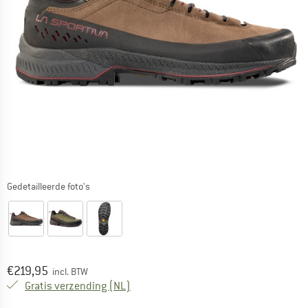
Gedetailleerde foto's
Prijs:
€
219,95
incl. BTW
Nederland. Informatie over de verzend
Gratis verzending
(NL)