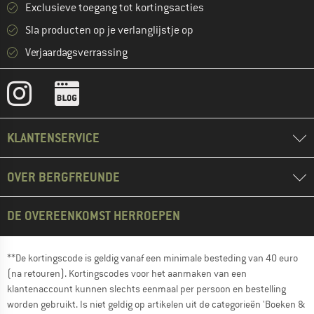
Exclusieve toegang tot kortingsacties
Sla producten op je verlanglijstje op
Verjaardagsverrassing
KLANTENSERVICE
OVER BERGFREUNDE
DE OVEREENKOMST HERROEPEN
**De kortingscode is geldig vanaf een minimale besteding van 40 euro
(na retouren). Kortingscodes voor het aanmaken van een
klantenaccount kunnen slechts eenmaal per persoon en bestelling
worden gebruikt. Is niet geldig op artikelen uit de categorieën 'Boeken &