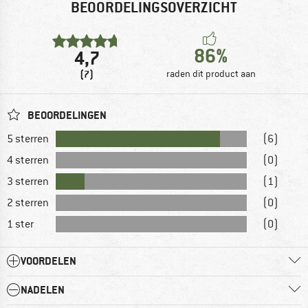
BEOORDELINGSOVERZICHT
86%
4,7
(7)
raden dit product aan
BEOORDELINGEN
5 sterren
(6)
4 sterren
(0)
3 sterren
(1)
2 sterren
(0)
1 ster
(0)
VOORDELEN
NADELEN