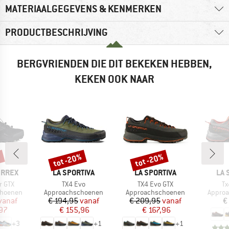
MATERIAALGEGEVENS & KENMERKEN
PRODUCTBESCHRIJVING
BERGVRIENDEN DIE DIT BEKEKEN HEBBEN,
KEKEN OOK NAAR
%
tot -20%
tot -20%
Korting
Korting
MERK
MERK
ME
ERREX
LA SPORTIVA
LA SPORTIVA
LA 
Artikel
Artikel
Ar
r GTX
TX4 Evo
TX4 Evo GTX
Tx
p
Productgroep
Productgroep
Produc
choenen
Approachschoenen
Approachschoenen
Appro
ijs
rlaagde prijs
Prijs
Verlaagde prijs
Prijs
Verlaagde prijs
vanaf
€ 194,95
vanaf
€ 209,95
vanaf
€
97
€ 155,96
€ 167,96
+
3
+
1
+
1