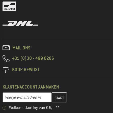
MAIL ONS!
+31 (0)30 - 499 0286
KOOP BEWUST
KLANTENACCOUNT AANMAKEN
Vul je e-mailadres hier in en maak in de volgende stap je klanten
E-mailadres
Welkomstkorting van € 5,- **