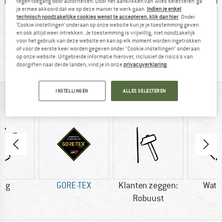
tegen toegang door autoriteiten. Door het aanklikken van ‘Alles selecteren’ ga
je ermee akkoord dat we op deze manier te werk gaan.
Indien je enkel
technisch noodzakelijke cookies wenst te accepteren, klik dan hier
. Onder
Vind hier de verzendinform
Gratis verzending vanaf € 69 (NL)
‘Cookie-instellingen’ onderaan op onze website kun je je toestemming geven
Vind de betalingsinformatie hier! Opent
100 dagen bedenktijd
en ook altijd weer intrekken. Je toestemming is vrijwillig, niet noodzakelijk
voor het gebruik van deze website en kan op elk moment worden ingetrokken
> 4.000.000 tevreden klanten
of voor de eerste keer worden gegeven onder "Cookie-instellingen" onderaan
Alle artikelen in voorraad
op onze website. Uitgebreide informatie hierover, inclusief de risico's van
doorgiften naar derde landen, vind je in onze
privacyverklaring
.
INSTELLINGEN
ALLES SELECTEREN
IN EEN OOGOPSLAG
0 g
GORE-TEX
Klanten zeggen:
Wate
Robuust