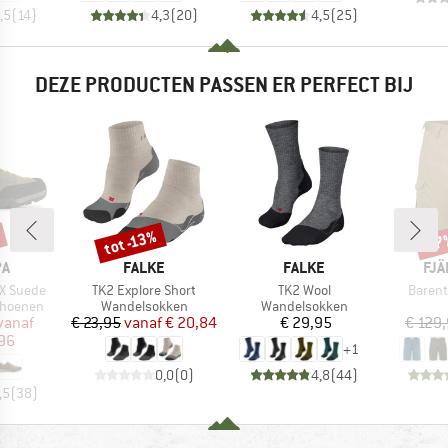
,5
(
14
)
4,3
(
20
)
4,5
(
25
)
DEZE PRODUCTEN PASSEN ER PERFECT BIJ
tot -13%
-17
Korting
Kort
MERK
MERK
ME
PA
FALKE
FALKE
FJÄ
Artikel
Artikel
Artikel
GTX Suede
TK2 Explore Short
TK2 Wool
Barent
p
Productgroep
Productgroep
choenen
Wandelsokken
Wandelsokken
ijs
rlaagde prijs
Prijs
Verlaagde prijs
Prijs
vanaf
€ 23,95
vanaf
€ 20,84
€ 29,95
€ 129
,96
+
1
0,0
(
0
)
4,8
(
44
)
,5
(
38
)