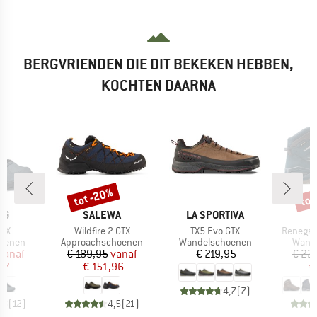
BERGVRIENDEN DIE DIT BEKEKEN HEBBEN,
KOCHTEN DAARNA
%
tot -20%
tot
Korting
Kort
MERK
MERK
AG
SALEWA
LA SPORTIVA
Artikel
Artikel
Artikel
GTX
Wildfire 2 GTX
TX5 Evo GTX
Renegad
ep
Productgroep
Productgroep
Produ
oenen
Approachschoenen
Wandelschoenen
Wand
ijs
rlaagde prijs
Prijs
Verlaagde prijs
Prijs
vanaf
€ 189,95
vanaf
€ 219,95
€ 22
77
€ 151,96
€
4,7
(
7
)
,8
(
12
)
4,5
(
21
)