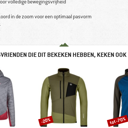
or volledige bewegingsvrijheid
koord in de zoom voor een optimaal pasvorm
k
VRIENDEN DIE DIT BEKEKEN HEBBEN, KEKEN OOK
tot -70%
-20%
Korting
Korting