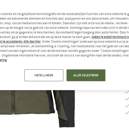
Ki
n cookies en vergelijkbare technologieën om de noodzakelijke functies van onze website te 
eden we bijkomende diensten en functies aan, analyseren we ons dataverkeer, om inhouden 
n, resp. social-mediafuncties aan te bieden. Daardoor zijn ook onze social-media-, reclame-
ers op de hoogte van je gebruik van onze website. Sommige daarvan bevinden zich in derde 
M
ranties om je gegevens te beschermen, bijvoorbeeld tegen toegang door autoriteiten. Door h
lecteren’ ga je ermee akkoord dat we op deze manier te werk gaan.
Indien je enkel technisch 
Le
 te accepteren, klik dan hier
. Onder ‘Cookie-instellingen’ onderaan op onze website kun je 
altijd weer intrekken. Je toestemming is vrijwillig, niet noodzakelijk voor het gebruik van d
Aa
oment worden ingetrokken of voor de eerste keer worden gegeven onder "Cookie-instellingen
 Uitgebreide informatie hierover, inclusief de risico's van doorgiften naar derde landen, vind 
aring
.
INSTELLINGEN
ALLES SELECTEREN
aagt maat M
aagt maat M
aagt maat M