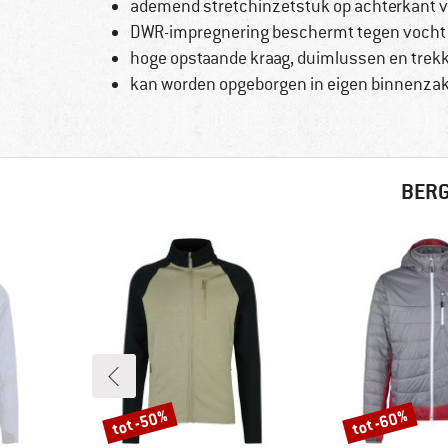
ademend stretchinzetstuk op achterkant vo
DWR-impregnering beschermt tegen vocht
hoge opstaande kraag, duimlussen en trek
kan worden opgeborgen in eigen binnenza
BERG
tot -50%
tot -60%
Korting
Korting