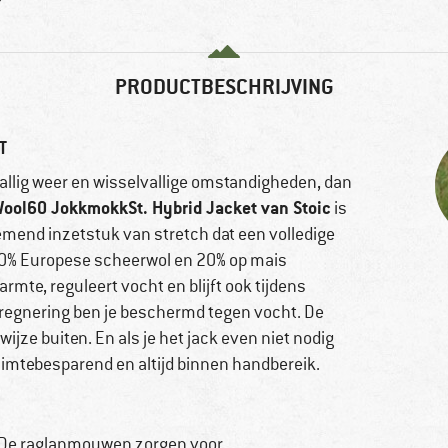
PRODUCTBESCHRIJVING
T
vallig weer en wisselvallige omstandigheden, dan
ool60 JokkmokkSt. Hybrid Jacket van Stoic
is
demend inzetstuk van stretch dat een volledige
 80% Europese scheerwol en 20% op mais
te, reguleert vocht en blijft ook tijdens
regnering ben je beschermd tegen vocht. De
jze buiten. En als je het jack even niet nodig
ruimtebesparend en altijd binnen handbereik.
k. De raglanmouwen zorgen voor