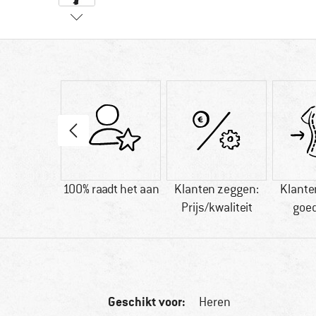
40 g
100% raadt het aan
Klanten zeggen:
Klante
Prijs/kwaliteit
goe
Geschikt voor:
Heren