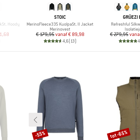
MERK
MERK
STOIC
GRÜEZI 
Artikel
Artikel
kSt. Hoody
MerinoFleece335 KuolpaSt. II Jacket
Refreshful Silk
Productgroep
Product
Merinovest
Isolatie
de prijs
Prijs
Verlaagde prijs
Pr
Ve
1,68
€ 179,95
vanaf
€ 89,98
€ 279,95
vana
)
4,6
(
13
)
4
tot -65%
-55%
Korting
Korting