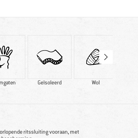
mgaten
Geïsoleerd
Wol
Kun
orlopende ritssluiting vooraan, met