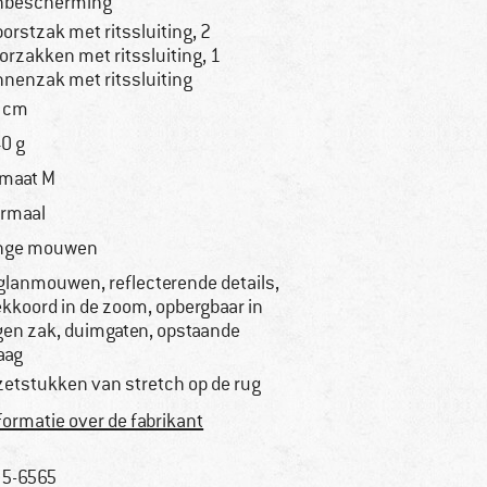
nbescherming
borstzak met ritssluiting, 2
orzakken met ritssluiting, 1
nnenzak met ritssluiting
 cm
0 g
 maat M
rmaal
nge mouwen
glanmouwen, reflecterende details,
ekkoord in de zoom, opbergbaar in
gen zak, duimgaten, opstaande
aag
zetstukken van stretch op de rug
formatie over de fabrikant
5-6565