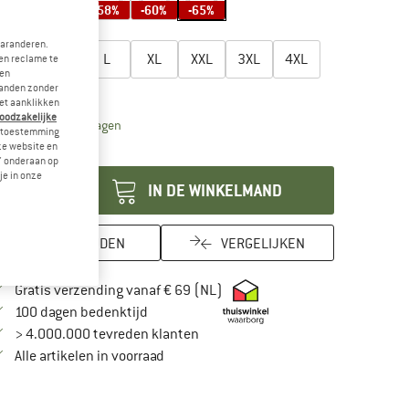
-58%
-58%
-58%
-60%
-65%
es een maat:
garanderen.
S
M
L
XL
XXL
3XL
4XL
en reclame te
 en
landen zonder
aattabel
et aanklikken
noodzakelijke
De link wordt geopend in een infovak en bevat leveri
vertijd: 3-5 werkdagen
je toestemming
eze website en
ntal:
" onderaan op
je in onze
IN DE WINKELMAND
ONTHOUDEN
VERGELIJKEN
Vind hier de verzendinformatie
Gratis verzending vanaf € 69 (NL)
Vind de betalingsinformatie hier! Opent in
100 dagen bedenktijd
> 4.000.000 tevreden klanten
Alle artikelen in voorraad