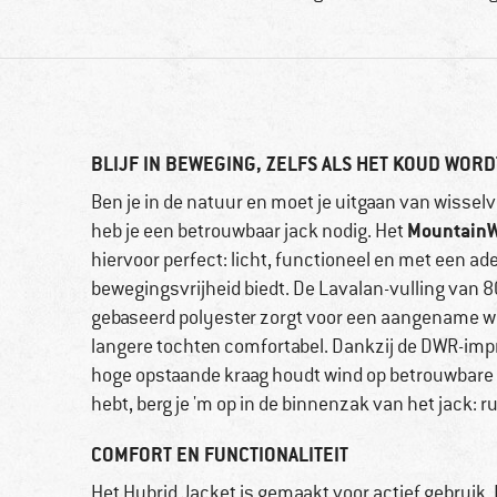
BLIJF IN BEWEGING, ZELFS ALS HET KOUD WORD
Ben je in de natuur en moet je uitgaan van wissel
MountainW
heb je een betrouwbaar jack nodig. Het
hiervoor perfect: licht, functioneel en met een a
bewegingsvrijheid biedt. De Lavalan-vulling van
gebaseerd polyester zorgt voor een aangename warm
langere tochten comfortabel. Dankzij de DWR-imp
hoge opstaande kraag houdt wind op betrouwbare wi
hebt, berg je 'm op in de binnenzak van het jack: 
COMFORT EN FUNCTIONALITEIT
Het Hybrid Jacket is gemaakt voor actief gebrui