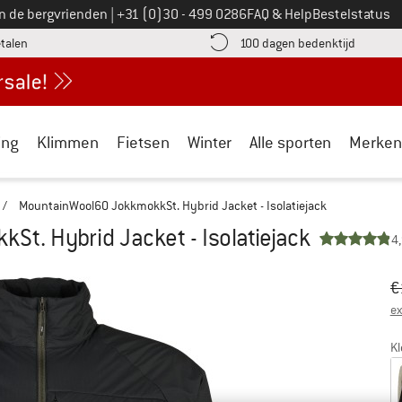
Bel ons op
an de bergvrienden
|
+31 (0)30 - 499 0286
FAQ & Help
Bestelstatus
vind de betalingsinformatie hier! Opent in een infovak
Vind de b
etalen
100 dagen bedenktijd
ing
Klimmen
Fietsen
Winter
Alle sporten
Merken
/
MountainWool60 JokkmokkSt. Hybrid Jacket - Isolatiejack
t. Hybrid Jacket - Isolatiejack
4
Oo
Pr
€
ex
Kl