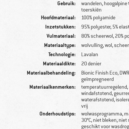
Gebruik:
wandelen, hoogalpine 
toerskiën
Hoofdmateriaal:
100% polyamide
Inzetstukken:
95% polyester, 5% elas
Vulmateriaal:
80% scheerwol, 20% po
Materiaaltype:
wolvulling, wol, schee
Technologie:
Lavalan
Materiaaldikte:
20 denier
Materiaalbehandeling:
Bionic Finish Eco, DWR
geïmpregneerd
Materiaalkenmerken:
temperatuurregelend,
windafstotend, geurr
waterafstotend, isoler
vrij
Onderhoudstips:
wolwasprogramma, m
30°C, niet bleken, niet 
geschikt voor wasdro