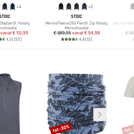
+
4
+
2
MERK
MERK
STOIC
STOIC
Artikel
Artikel
StadjanSt. Hoody
MerinoFleece260 FlenSt. Zip Hoody
MerinoFleec
ductgroep
Productgroep
inohoodie
Merinohoodie
Prijs
Verlaagde prijs
Prijs
Verlaagde prijs
vanaf
€ 50,99
€ 189,95
vanaf
€ 94,98
€ 18
4,5
(
155
)
4,4
(
15
)
tot -30%
tot 
Korting
Korti