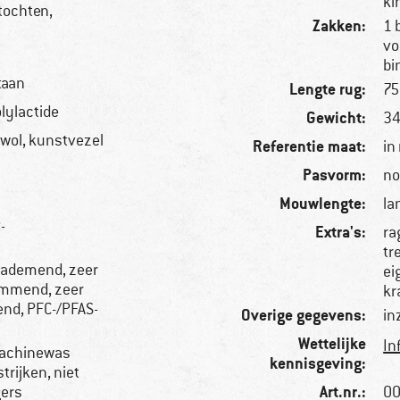
ki
tochten,
Zakken:
1 
vo
bi
taan
Lengte rug:
75
lylactide
Gewicht:
34
rwol, kunstvezel
Referentie maat:
in
Pasvorm:
no
Mouwlengte:
la
-
Extra's:
ra
tr
 ademend, zeer
ei
emmend, zeer
kr
end, PFC-/PFAS-
Overige gegevens:
in
Wettelijke
In
achinewas
kennisgeving:
strijken, niet
Art.nr.:
gers
00