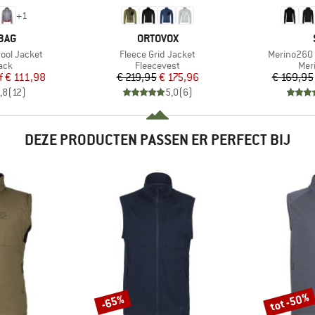
+
1
MERK
BAG
ORTOVOX
Artikel
Artikel
wool Jacket
Fleece Grid Jacket
Merino260 
groep
Productgroep
Pro
jack
Fleecevest
Mer
ijs
rlaagde prijs
Prijs
Verlaagde prijs
f
€ 111,98
€ 219,95
€ 175,96
€ 169,95
,8
(
12
)
5,0
(
6
)
DEZE PRODUCTEN PASSEN ER PERFECT BIJ
tot -50%
-65%
Korting
Korting