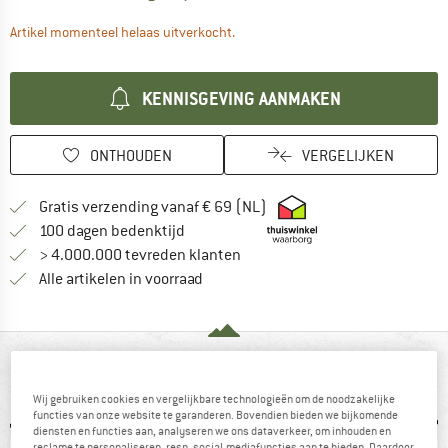
De link wordt geopend in een infova
Artikel momenteel helaas uitverkocht.
KENNISGEVING AANMAKEN
ONTHOUDEN
VERGELIJKEN
Vind hier de verzendinform
Gratis verzending vanaf € 69 (NL)
Vind de betalingsinformatie hier! Opent
100 dagen bedenktijd
> 4.000.000 tevreden klanten
Alle artikelen in voorraad
IN EEN OOGOPSLAG
Wij gebruiken cookies en vergelijkbare technologieën om de noodzakelijke
functies van onze website te garanderen. Bovendien bieden we bijkomende
diensten en functies aan, analyseren we ons dataverkeer, om inhouden en
reclame te personaliseren, resp. social-mediafuncties aan te bieden. Daardoor