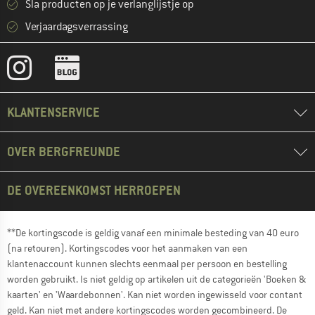
Sla producten op je verlanglijstje op
Verjaardagsverrassing
KLANTENSERVICE
OVER BERGFREUNDE
DE OVEREENKOMST HERROEPEN
**De kortingscode is geldig vanaf een minimale besteding van 40 euro
(na retouren). Kortingscodes voor het aanmaken van een
klantenaccount kunnen slechts eenmaal per persoon en bestelling
worden gebruikt. Is niet geldig op artikelen uit de categorieën 'Boeken &
kaarten' en 'Waardebonnen'. Kan niet worden ingewisseld voor contant
geld. Kan niet met andere kortingscodes worden gecombineerd. De