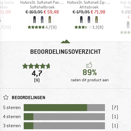
Artikel
Artikel
Artikel
ing Socks
HoforsSt. Softshell Pants Light
HoforsSt. Softshell Zip-Off Pants Light
Keb Ag
roep
Productgroep
Productgroep
Pro
kken
Softshellbroek
Afritsbroek
Tre
ijs
rlaagde prijs
Prijs
Verlaagde prijs
Prijs
Verlaagde prijs
 11,98
€ 169,95
€ 59,48
€ 179,95
€ 71,98
€ 21
€
,7
(
55
)
4,7
(
9
)
3,3
(
8
)
BEOORDELINGSOVERZICHT
89%
4,7
(9)
raden dit product aan
BEOORDELINGEN
5 sterren
(7)
4 sterren
(1)
3 sterren
(1)