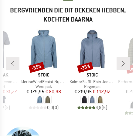
BERGVRIENDEN DIE DIT BEKEKEN HEBBEN,
KOCHTEN DAARNA
%
tot
-55%
-35%
Korting
Korting
Kort
MERK
MERK
PEAK
STOIC
STOIC
Artikel
Artikel
Artikel
Logo T-Shirt
MerinoWindResist NyhemSt. Jacket with Hood
KalmarSt. 3L Rain Jacket II
PerformanceDown Sa
groep
Productgroep
Productgroep
P
irt
Windjack
Regenjas
D
ijs
rlaagde prijs
Prijs
Verlaagde prijs
Prijs
Verlaagde prijs
f
€ 31,77
€ 179,95
€ 80,98
€ 219,95
€ 142,97
€ 25
€
4,2
(
5
)
0,0
(
0
)
4,8
(
6
)