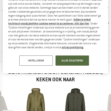
zijn ook onze social-media-, reclame- en analysepartners op de hoogte van je
gebruik van onze website. Sommige daarvan bevinden zich in derde landen
zonder voldoende garanties om je gegevens te beschermen, bijvoorbeeld
tegen toegang door autoriteiten. Door het aanklikken van ‘Alles selecteren’ ga
je ermee akkoord dat we op deze manier te werk gaan.
Indien je enkel
0 g
Klanten zeggen:
Klanten zeggen:
Cap
technisch noodzakelijke cookies wenst te accepteren, klik dan hier
. Onder
‘Cookie-instellingen’ onderaan op onze website kun je je toestemming geven
Prijs/kwaliteit
winddicht
en ook altijd weer intrekken. Je toestemming is vrijwillig, niet noodzakelijk
voor het gebruik van deze website en kan op elk moment worden ingetrokken
of voor de eerste keer worden gegeven onder "Cookie-instellingen" onderaan
op onze website. Uitgebreide informatie hierover, inclusief de risico's van
MATERIAALGEGEVENS & KENMERKEN
doorgiften naar derde landen, vind je in onze
privacyverklaring
.
PRODUCTBESCHRIJVING
INSTELLINGEN
ALLES SELECTEREN
BERGVRIENDEN DIE DIT BEKEKEN HEBBEN,
KEKEN OOK NAAR