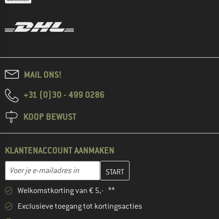
MAIL ONS!
+31 (0)30 - 499 0286
KOOP BEWUST
KLANTENACCOUNT AANMAKEN
Vul je e-mailadres hier in en maak in de volgende stap je klanten
E-mailadres
Welkomstkorting van € 5,- **
Exclusieve toegang tot kortingsacties